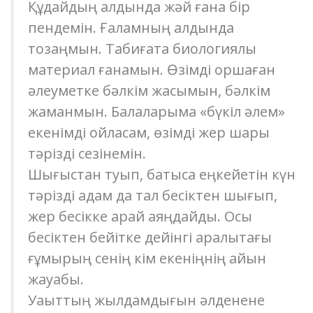
Құдайдың алдында жәй ғана бір
пендемін. Ғаламның алдында
тозаңмын. Табиғатқа биологиялық
материал ғанамын. Өзімді қоршаған
әлеуметке бәлкім жақсымын, бәлкім
жаманмын. Балаларыма «бүкіл әлем»
екенімді ойласам, өзімді жер шары
тәрізді сезінемін.
Шығыстан туып, батысқа еңкейетін күн
тәрізді адам да тал бесіктен шығып,
жер бесікке қарай аяңдайды. Осы
бесіктен бейітке дейінгі аралықтағы
ғұмырың сенің кім екеніңнің айқын
жауабы.
Уақыттың жылдамдығын әлденене