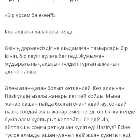
«Бір ұрсам ба екен?!»
Көз алдына балалары келді.
Өзінің дәрменсіздігіне шыдамаған тамырлары бір
ісініп, бір кеуіп аулаға беттеді. Жұмылған
жұдырығының ақысын гүлдеп тұрған алманың
діңінен алды.
Әлем азан-қазан болып кеткендей.
Көз алдынан
Нәзігүлдің ызалы жанары кетпей қойды. Мына
жанар қашан пайда болған оған? Құдай-ау, сондай
нәзік, сондай аялы жанар емес пе еді ол. Ол күлгенде
бүкіл әлем құлпырып кетпейтін бе еді? Иә,
айтпақшы соңғы рет қашан күліп еді Нәзігүл? Есіне
түсіре алмады. Қашан қуанып еді? Қашан қуантып еді