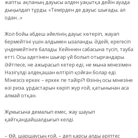
жапты. Қақпаның дауысы әлден уақытқа дейін ауада
дыңылдап тұрды. «Темірден де дауыс шығады, ал
одан…»
Жол бойы Қәбдеш әйелінің дауыс көтеріп, жауап
бермейтіні үшін алдымен ызаланды. Әдейі, ерегесіп
үндемейтінге балады. Кейіннен сабасына түсіп, тәубә
етті. Осы әдетінен шығар үй болып отырғандары.
Ә
йтпесе, не ажырасып кетер еді, не мына мінезімен
Нәзігүлді әлдеқашан өлтіріп қойған болар еді.
Мінезсіз еркек – еркек пе тәйірі?!
Өзінің осы мінезіне
өзі риза. Құрдастарын көріп жүр ғой, қатынынан аса
алмай отқан.
Жұмысына демалып емес, жау шауып
қайтқандай
шалдығып келді.
– Өй, шаршаусың ғой
,
– деп қарсы алды әріптес