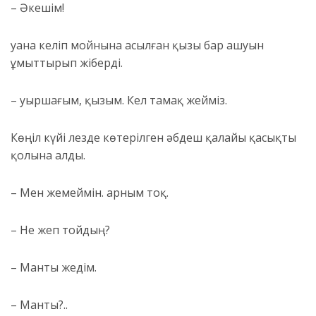
– Әкешім!
Қуана келіп мойнына асылған қызы бар ашуын
ұмыттырып жіберді.
– Қуыршағым, қызым. Кел тамақ жейміз.
Көңіл күйі лезде көтерілген Қәбдеш қалайы қасықты
қолына алды.
– Мен жемеймін. Қарным тоқ.
– Не жеп тойдың?
– Манты жедім.
– Манты?..