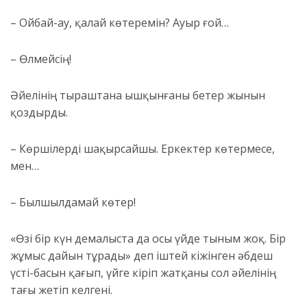
– Ойбай-ау, қалай көтеремін? Ауыр ғой…
– Өлмейсің!
Әйелінің тыраштана ышқынғаны бетер жынын
қоздырды.
– Көршілерді шақырсайшы. Еркектер көтермесе,
мен…
– Былшылдамай көтер!
«Өзі бір күн демалыста да осы үйде тыным жоқ. Бір
жұмыс дайын тұрады» деп іштей кіжінген Қәбдеш
үсті-басын қағып, үйге
кіріп жатқаны сол әйелінің
тағы жетіп келгені.