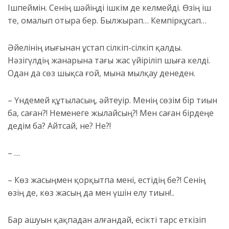
Ішпеймін. Сенің шәйіңді і
шкім де келмейді. Өзің іш
те
,
омалы
п отыра бер. Былжырап… Кемпір
құсап…
Әйелінің иығынан ұстап сілкіп-сілкіп қалды.
Нәзігүлдің жанарына тағы жас үйіріліп шыға келді.
Одан да сөз шықса ғой, мына мылқау денеден.
– Үндемей құтыласың, әйтеуір. Менің сөзім бір тиын
ба, саған?! Неменеге жылайсың?! Мен саған бірдеңе
дедім ба? Айтсай, не? Не?!
– …
– Көз жасыңмен қорқытпа мені, естідің бе?! Сенің
өзің де, көз жасың да мен үшін елу тиын!..
Бар ашуын қақпадан алғандай, есікті тарс еткізіп