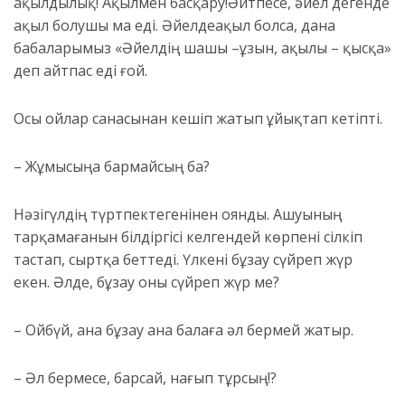
ақылдылық! Ақылмен басқару!
Әйтпесе, әйел дегенде
ақыл болушы ма еді.
Әйел
де
ақыл болса
,
дана
бабаларымыз «Әйелдің шашы
–
ұзын, ақылы
–
қысқа»
деп айтпас еді ғой.
Осы ойлар санасынан кешіп жатып ұйықтап кетіпті.
– Жұм
ысыңа бармайсың ба?
Нәзігүлдің түртпектегенінен оянды. Ашуының
тарқамағанын білдіргісі келгендей көрпені сілкіп
тастап, сыртқа беттеді. Үлкені бұзау сүйреп жүр
екен. Әлде, бұзау оны сүйреп жүр ме?
– Ойбүй, ана бұзау ана балаға әл бермей жатыр
.
– Әл бермесе, барсай, нағып тұрсың!?