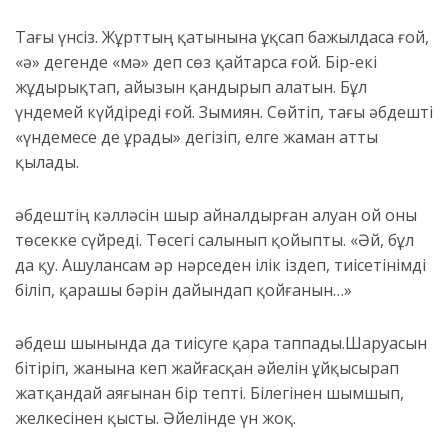
Тағы үнсіз
.
Жұрттың қатынына ұқсап бажылдаса ғой,
«ә» дегенде «мә» деп сөз қайтарса ғой. Бір-екі
жұдырықтап, айызын қандырып алатын. Бұл
үндемей күйдіреді ғой. Зымиян. Сөйтіп, тағы Қәбдешті
«үндемесе де ұрады» дегізіп, елге жаман атты
қылады.
Қәбдештің кәлләсін шыр айналдырған алуан ой оны
төсекке сүйреді. Төсегі салынып қойыпты.
«
Әй,
бұл
да қу.
А
шуланса
м
әр нәрседен ілік іздеп, тиісетін
імді
біліп, қарашы бәрін дайындап қойғанын
…
»
Қәбдеш шынында да тиісуге қара таппады.
Шаруасын
бітіріп, жанына кеп жайғасқан әйелін ұйқысырап
жатқандай аяғынан бір тепті. Білегінен шымшып,
желкесінен қысты. Әйелінде үн жоқ.