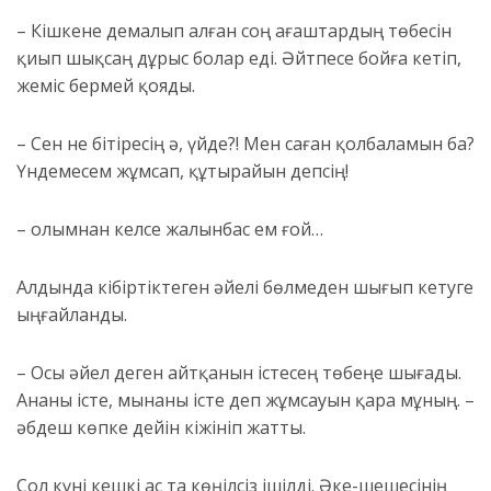
– Кішкене демалып алған соң ағаштардың төбесі
н
қиып шықсаң дұрыс болар еді. Ә
йтпесе бойға кетіп,
жеміс бермей қояды.
– Сен не бітіресің ә, үйде?! Мен саған қолбаламын ба?
Үндемесем жұмсап, құтырайын депсің!
– Қолымнан келсе жалынбас ем ғой…
Алдында кібіртіктеген әйелі бөлмеден шығып кетуге
ыңғайланды.
– Осы әйел деген айтқанын істесең төбе
ң
е шығады.
Ананы істе, мынаны істе деп жұмсауын қара мұның
. –
Қәбдеш көпке дейін кіжініп жатты.
Сол күні кешкі ас та көңілсіз ішілді. Әке-шешесінің