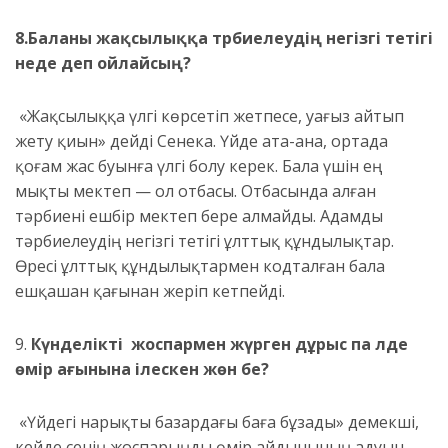
8.
Баланы жақсылыққа тәрбиелеудің негізгі тетігі
неде деп ойлайсың?
«Жақсылыққа үлгі көрсетіп жетпесе, уағыз айтып
жету қиын» дейді Сенека. Үйде ата-ана, ортада
қоғам жас буынға үлгі болу керек. Бала үшін ең
мықты мектеп — ол отбасы. Отбасында алған
тәрбиені ешбір мектеп бере алмайды. Адамды
тәрбиелеудің негізгі тетігі ұлттық құндылықтар.
Өресі ұлттық құндылықтармен кодталған бала
ешқашан қағынан жеріп кетпейді.
9.
Күнделікті жоспармен жүрген дұрыс па әлде
өмір ағынына ілескен жөн бе?
«Үйдегі нарықты базардағы баға бұзады» демекші,
кейде сенің жоспарыңды өмір айдынының адуын