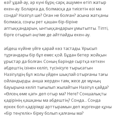
өзі? Құдай-ау, әр күні бұрқ-сарқ ашумен өтіп жатыр
екен-ау. Боларға да, болмасқа да тиісетін өзі ма
сонда? Нәзігүл ше? Оған не болған? Қасына жатқаны
болмаса, соңғы рет
қашан бір-біріне
аптыққандарын
, ынтыққа
ндарын ұмытыпты. Тіпті,
бірге отырып әңгіме де айтпайды екен-ау.
Қәбдеш күйіне үй
ге
қарай
көз тастады. Ұрысып
тұрғандары бір бұл емес қой. Бұдан бетер жойқын
ұрыстар да болған. Соның бәрінде сыртқа кеткен
Қәбдештің ізінен келіп, түсінісуге тырысатын
Нәзігүлдің бұл жолы үйден шықпай отырғаны тағы
ойландырды. Қанша жерден таяқ жесе де мұның
бауырына келіп тығылып жылайтын Нәзігүл қайда?
«Өлсең өме қап» деп отыр ма? Неге? Соншалықты
қадірінің қашқаны ма
Қәбдештің
? Сонда… Сонда
еркек боп қадірімді арттырамын деп жүргенде құны
«бір теңгелік» біреу болып қалғаны ма?