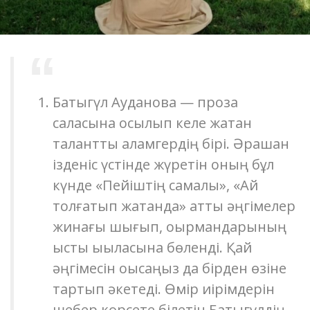
Бақтыгүл Ауданова — проза
саласына қосылып келе жатқан
талантты қаламгердің бірі. Әрқашан
ізденіс үстінде жүретін оның бұл
күнде «Пейіштің самалы», «Ай
толғатып жатқанда» атты әңгімелер
жинағы шығып, оқырмандарының
ыстық ықыласына бөленді. Қай
әңгімесін оқысаңыз да бірден өзіне
тартып әкетеді. Өмір иірімдерін
шебер көрсете білетін Бақтыгүлдің