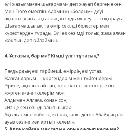
әлі жазылмаған шығармам» деп жауап берген екен.
Мен Гюго емеспін. Адамның «болдым» деуі
ақылсыздығы, ақынның «толдым» деуі — тоқырауы.
Шығармашылық та өмір секілді белестер мен
күрестерден тұрады. Әлі өз сөзімді толық жаза алған
жоқпын деп ойлаймын.
4.
Ұстаз
ың бар ма? Кімді үлгі тұтасың
?
Тағдырдың өзі тәрбиеші, өмірдің өзі ұстаз.
Жазғандарым — көргендерім мен түйгендерім.
Әрине, ақылын айтып, жөн сілтеп, жол көрсетіп
жүрген аға-әпкелерім мол.
Алдымен Аллаға, сонан соң:
«Өзіңе сен өзіңді алып шығар
Ақылың мен еңбегің екі жақтап»- деген Абайдың екі
ауыз сөзіне иек артып келемін.
5.
Алға қойған мақсатың орындалып келе ме?