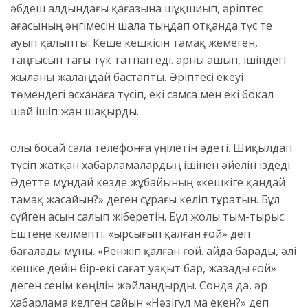
Қәбдеш алдындағы қағазына шұқшиып, әріптес
ағасының әңгімесін шала тыңдап отқанда түс те
ауып қалыпты. Кеше кешкісін тамақ жемеген,
таңғысын тағы түк татпап еді. Қарны ашып, ішіндегі
жыланы жалаңдай бастапты. Әріптесі екеуі
төмендегі асханаға түсіп, екі самса мен екі бокал
шәй ішіп жан шақырды.
Қолы босай
сала телефонға үңілетін әдеті. Шиқылдап
түсіп жатқан хабарламалардың ішінен әйелін іздеді.
Әдетте мұндай кезде жұбайының
«
кешкіге
қандай
тамақ жасайын?» деген сұрағы келіп тұратын. Бұл
сүйген асын салып жіберетін. Бұл жолы тым-тырыс.
Ештеңе келмепті. «Қырсығып қалған ғой» деп
бағалады мұны. «Ренжіп қалған ғой. Қайда барады, әлі
кешке дейін
бір-екі сағат уақыт бар
,
жазады ғой»
деген сенім көңілін жәйландырды. Сонда да, әр
хабарлама келген сайын «Нәзігүл ма екен
?
» деп