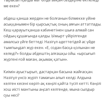
м
е
екен?
Қәбдеш қанша жерден не болғанын білмекке үйіне
асыққан
ы
мен бір қырсықтық оның аяғын аттатпады.
Кеш қарауытқанша кабинетінен шыға алмай сан
ойдың құшағында қалды. Ымырт үйірілгенде
амалсыз үйге беттеді. Нәзігүл әдеттегідей ас үйде
тымпыңдап жүр екен. «Е, содан басқа қолынан не
келеді?» болды Қәбдештің алғашқы ойы. «Қырсығып
жүргені ғой маған, ақымақ қатын».
Киімін ауыстырып, дастарқан басына
жайғасқан
.
Нәзігүл үнсіз жүріп там
ағын алып келді.
Алдына
келген кесені көріп-ақ көңілі қайта түсіп кетті. Көңілі
хош иісті мантыны аңсап келгенде, мына сылдыр
суы несі?