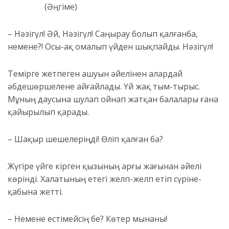
(Әңгіме)
–
Нәзігүл! Әй, Нәзігүл
! Саңырау болып қалғанба,
немен
е?! Осы-ақ омалып үйден шықпайды. Нәзігүл!
Темірге жетпеген ашуын әйелінен алардай
ә
бдеш
өршелене айғайлады. Үй жақ тым-тырыс.
Мұның даусына шулап ойнап жатқан балалары ғана
қайырылып қарады.
– Шақыр шешелеріңді! Өліп қалған ба?
Жүгіре үйге кірген қызының ар
ғы
жағынан әйелі
көрінді. Халатының етегі желп-желп етіп сүріне-
қабына жетті.
– Немене естімейсің б
е
? Көтер мынаны!