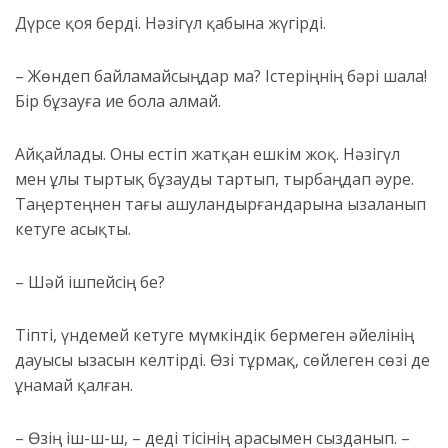
Дүрсе қоя берді. Нәзігүл қабына жүгірді.
– Жөндеп байламайсыңдар ма? Істеріңнің бәрі шала!
Бір бұзауға ие бола алмай.
Айқайлады. Оны естіп жатқан ешкім жоқ. Нәзігүл
мен ұлы тыртық бұзауды тартып, тырбаңдап әуре.
Таңертеңнен тағы ашуландырғандарына ызаланып
кетуге асықты.
– Шәй ішпейсің бе?
Тіпті, үндемей кетуге мүмкіндік бермеген әйелінің
дауысы ызасын келтірді. Өзі тұрмақ, сөйлеген сөзі де
ұнамай қалған.
– Өзің іш
-ш-ш,
– деді тісінің арасымен сызданып. –