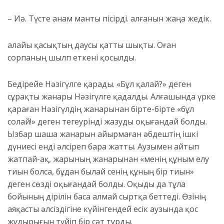
– Иә. Түсте
анам манты пісірді. Қ
алғанын жаңа жедік.
Қалайы қасықтың даусы қатты шықты. Оған
сорпаның шылп еткені қосылды.
Бедірейе Нәзігүлге қарады. «Бұл қалай?» деген
сұрақты жанары Нәзігүлге қадалды. Алғашында үрке
қараған Нәзігүлдің жанарынан бірте-бірте «
б
ұл
солай!» деген тегеурінді жазуды оқығандай болды.
Ызбар шаша жанарын айырмаған Қәбдештің ішкі
дүниесі енді әлсіреп бара жатты. Аузымен айтып
жатпай-ақ, жарының жанарынан «менің құным елу
тиын болса, бұдан былай сенің құның бір тиын»
деген сөзді оқығандай болды.
Оқыды да тұла
бойының дірілін баса алмай сыртқа беттеді. Өзінің
аяқасты
әлсіздігіне күйінгендей есік аузында қос
жұдырығын түйіп бір сәт тұрды.