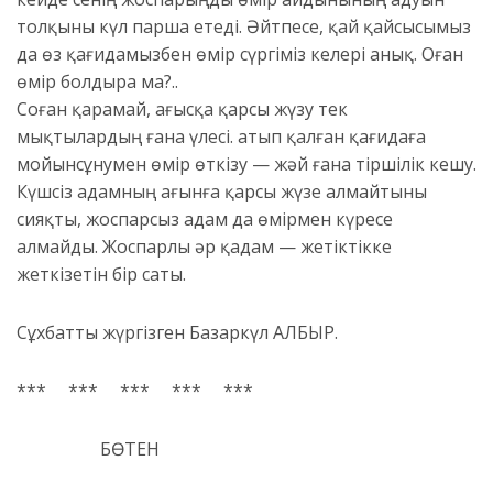
толқыны күл парша етеді. Әйтпесе, қай қайсысымыз
да өз қағидамызбен өмір сүргіміз келері анық. Оған
өмір болдыра ма?..
Соған қарамай, ағысқа қарсы жүзу тек
мықтылардың ғана үлесі. Қатып қалған қағидаға
мойынсұнумен өмір өткізу — жәй ғана тіршілік кешу.
Күшсіз адамның ағынға қарсы жүзе алмайтыны
сияқты, жоспарсыз адам да өмірмен күресе
алмайды. Жоспарлы әр қадам — жетіктікке
жеткізетін бір саты.
Сұхбатты жүргізген Базаркүл ҚАЛБЫР.
*** *** *** *** ***
БӨТЕН