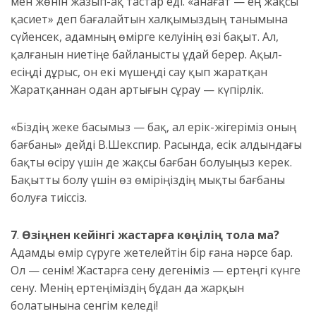
мен жөнін жазып-ақ тастар еді. «Қанағат — ең жақсы
қасиет» деп бағалайтын халқымыздың танымына
сүйенсек, адамның өмірге келуінің өзі бақыт. Ал,
қалғанын ниетіңе байланысты Құдай берер. Ақыл-
есіңді дұрыс, он екі мүшеңді сау қып жаратқан
Жаратқаннан одан артығын сұрау — күпірлік.
«Біздің жеке басымыз — бақ, ал ерік-жігеріміз оның
бағбаны» дейді В.Шекспир. Расында, есік алдындағы
бақты өсіру үшін де жақсы бағбан болуыңыз керек.
Бақытты болу үшін өз өміріңіздің мықты бағбаны
болуға тиіссіз.
7
.
Өзіңнен кейінгі жастарға көңілің тола ма?
Адамды өмір сүруге жетелейтін бір ғана нәрсе бар.
Ол — сенім! Жастарға сену дегеніміз — ертеңгі күнге
сену. Менің ертеңіміздің бұдан да жарқын
болатынына сенгім келеді!