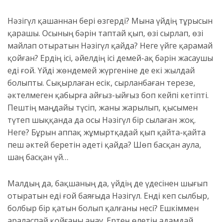
Нәзігүл қашаннан бері өзгерді? Мына үйдің тұрысын
қарашы. Осының бәрін таптай қып, өзі сырлап, өзі
майлап отыратын Нәзігүл қайда?
Неге үйге қарамай
қойған? Ердің ісі, әйелдің ісі демей-ақ бәрін жасаушы
еді ғой.
Үйді жөндемей жүргеніне де екі жылдай
болыпты. Сықырлаған есік, сырланбаған терезе,
әктелмеген қабырға айғыз-ыйғыз боп кейпі кетіпті.
Пештің маңдайы түсіп, жаны жарылып, қысымен
түтеп шыққанда да осы Нәзігүл бір сылаған жоқ.
Неге? Бұрын аппақ жұмыртқадай қып қайта-қайта
пеш әктей беретін әдеті қайда? Шөп басқан аула,
шаң басқан үй…
Малдың да, бақшаның да, үйдің де үдесінен шығып
отыратын
еді ғой
баяғы
да Нәзігүл.
Енді кеп сылбыр,
болбыр бір қатын болып қалғаны несі? Ешкіммен
араласпай қойғаны анау. Ертең өлетін адамдай