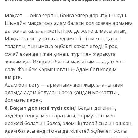
Мақсат — ойға серпін, бойға жігер дарытушы күш.
Шынайы мақсатсыз адам баласы қол созған арманға
да, жаны қалаған жетістікке де жете алмасы анық.
Мақсатқа жету жолы алдымен ізгі ниетті, қатаң
талапты, тынымсыз еңбекті қажет етеді. Бірақ,
солай екен деп жан қинап, жұртпен жарысуға
жаным қас. Өмірдегі басты мақсатым — адам боп
қалу. Жәнібек Кәрменовтың» Адам боп келдім
өмірге,
Адам боп кету — арманым» деп жырлағанындай
адамда адам болудан басқа қандай мақсаттың
болмағы керек.
6.
Бақыт деп нені түсінесің
?
Бақыт дегеннің
әлдебір теңеуі мен таразысы, формуласы мен
ережесі болатын болса, әлемнің талай сырын ашқан
адам баласы ендігі оны да жіліктей жүйелеп, жолы