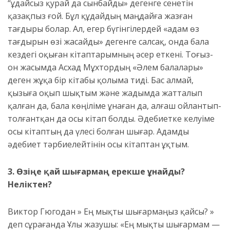
“Құдайсыз қурай да сынбайды» дегенге сенетін
қазақпыз ғой. Бұл құдайдың маңдайға жазған
тағдыры болар. Ал, егер бүгінгілердей «адам өз
тағдырын өзі жасайды» дегенге салсақ, онда бала
кездегі оқыған кітаптарымның әсер еткені. Тоғыз-
он жасымда Асхад Мұхтордың «Әлем балалары»
деген жұқа бір кітабы қолыма тиді. Бас алмай,
қызыға оқып шықтым және жадымда жатталып
қалған да, бала көңіліме ұнаған да, алғаш ойлантып-
толғантқан да осы кітап болды. Әдебиетке келуіме
осы кітаптың да үлесі болған шығар. Адамды
әдебиет тәрбиелейтінін осы кітаптан ұқтым.
3.
Өзіңе қай шығармаң ерекше ұнайды?
Неліктен?
Виктор Гюгодан » Ең мықты шығармаңыз қайсы? »
деп сұрағанда Ұлы жазушы: «Ең мықты шығармам —