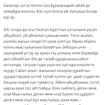
Балалар сәл ес білген соң бұрыңғыдай сабай да
алмайды екенсің. Жас күні болса әй, басқаша болар
еді-ау…
Әй, сонда да
о
сы Нәзігүл жұрттың қатынына ұқсап
айқайлап, үй айналып қашқан емес. Үнсіз жылап,
көзінің жасын көлдетіп қана қоятын. Мұны Қәбдеш
өзінің мықтылығына балайтын. Әйелдің үнін
шығармай ұстау әр еркектің қолына келе бермейді
деп ойлайтын. Өзі де талай құрдасының әйелі
кеткенде, татуластыру үшін екі ортада елшілікте
жүрді. Сабап алып, жалынып кешірім сұрайтын
құрда
старына іштей талай күлген де. Қ
ұдай оңдап өз
басына ондай күн тумапты. Әйелі айқайламақ түгілі,
қарсы ауыз сөз айтпайды. Өзін сыйлату деген міне
осы! Мықтылық деген міне осы! Еркектің құдіреті
деген міне осы! Бұл мықтылық қана емес –