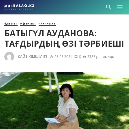
ӘДЕБИЕТ
МӘДЕНИЕТ
РУХАНИЯТ
БАҚТЫГҮЛ АУДАНОВА:
ТАҒДЫРДЫҢ ӨЗІ ТӘРБИЕШІ
САЙТ ӘКІМШІЛІГІ
23.08.2021
0
2588 рет оқылды