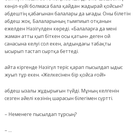
көңіл-күйі болмаса бала қайдан жадырай қойсын
?
Қәбдештің қабағынан балалары да ығады. Оны білетін
Қәбдеш жоқ. Балаларының тымпиып отқанын
ежелден Нәзігүлден көреді. «Балаларға да мені
жаман атты қып біткен осы қатын» деген ой
санасына келуі сол екен, алдындағы табақты
ысырып тастап сыртқа беттеді.
Қайта кіргенде Нәзігүл теріс қарап пысылдап ыдыс
жуып тұр екен. «Желкесінен бір қойса ғой!»
Қәбдеш ызалы жұдырығын түйді. Мұның келгенін
сезген әйелі көз
інің
шарасын
білегімен
сүртті.
– Неменеге пысылдап тұрсың?
– …