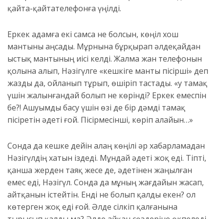
қайта-қайта
телефонға
үңілді.
Еркек адамға екі самса не болсын, көңіл хош
мантыны аңсады. Мұрн
ы
н
а
бұрқырап әлдеқайдан
ыстық мантының иісі келді. Жалма жан телефонын
қолына алып, Нәзігүлге «кешкіге манты
пісірші» деп
жазды да, ойланып
тұрып, өшіріп тастады
. «Қу тамақ
үшін жалынғандай болып не көрінді? Еркек емеспін
бе?! Ашуымды басу үшін өзі де бір дәмді тамақ
пісіретін әдеті ғой. Пісірмесінші, көріп алайын…»
Сонда да кешке дейін алаң көңілі әр хабарламадан
Нәзігүлдің хатын
іздеді. Мұндай әдеті жоқ еді. Т
іпті,
қанша жерден таяқ жесе де, әдетінен жаңылған
емес еді, Нәзігүл. Сонда да мұның жағдайын жасап,
айтқанын істейтін.
Енді не болып қалды екен? Қол
көтерген жоқ еді ғой. Әлде сілкіп қалғанына
тырысып қалды ма? Әлде айқан сөздеріне
өкпеледі