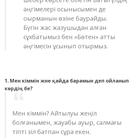
әңгімелері осынысымен де
оқырманын өзіне баурайды.
Бүгін жас жазушыдан алған
сұхбатымыз бен «Бөтен» атты
әңгімесін ұсынып отырмыз.
1.
Мен кіммін ж
әне қайда барамын деп ойланып
көрдің бе?
Мен кіммін? Айтылуы жеңіл
болғанымен, жауабы ауыр, салмағы
тіпті зіл батпан сұрақ екен.