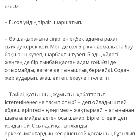
ағасы.
– Е, сол үйдің тірлігі шаршатып.
– Өз шаңырағыңа сіңірген еңбек адамға рахат
сыйлау керек қой. Мен де сол бір күн демалыста бау-
бақшаны күзеп, шарбақты түзеп. Біздің үйдегі
ж
еңгең де бір тынбай қалған адам ғой. Өзі де
отырмайды, өзгеге де тыныштық бермейді. Содан
жер аударып, ағаш әктеп,
екеулеп
гүл егіп
..
.
– Тәйірі, қатынның жұмысын қабаттасып
істегенін
е
несіне тасып отыр? – деп ойлады іштей
Қәбдеш әріптесінің әңгімесін жақтырмай.
–
Қатынынан
шыға алмайды деген осы шығар. Бірге істедік деп
қояды ғой. Осындай қатынжанды
еркексымақтардың кесірінен ғой қоғамның бұзылып