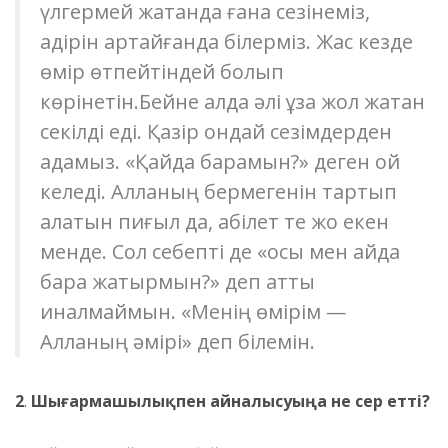
үлгермей жатқанда ғана сезінеміз,
қадірін қартайғанда білерміз. Жас кезде
өмір өтпейтіндей болып
көрінетін.Бейне алда әлі ұзақ жол жатқан
секілді еді. Қазір ондай сезімдерден
адамыз. «Қайда барамын?» деген ой
келеді. Алланың бермегенін тартып
алатын пиғыл да, қабілет те жоқ екен
менде. Сол себепті де «осы мен қайда
бара жатырмын?» деп қатты
қиналмаймын. «Менің өмірім —
Алланың әмірі» деп білемін.
2
.
Шығармашылықпен айналысуыңа не әсер етті?