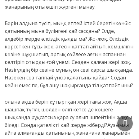
жанарының оты өшіп жүр
гені мынау
.
Бәрін алдына түсіп, мыңқ етпей істей беретін
көнбіс
қатынның мына бүлінгені қай сасқаны? Әлде
,
әлдебір жерде әлсіздік қылды ма? Жо-жоқ. Әлсіздік
көрсеткен тұсы жоқ. Қатесін қаттап айтып, кемшілігін
көзіне шұқшитып, артық сөйлесе аяғын аспаннан
келтіріп отырды ғой үнемі. Сөзден қалған жері жоқ.
Нәзігүлдің бір сөзіне мұның он сөзі қарсы шыққанда,
Нәзекең сөз таппай үнсіз қалатыны қайда? Содан
кейін емес пе, бұл ашу шақырғанда тіл қатпайтыны?
Қолына ақша беріп құтыртқан жері
тағы
жоқ. Ақша
шашпақ түгілі, шөлден өліп кетсе де көшеге
шыққанда рұқсатсыз қара су алып ішпейтінін жақсы
біледі. Сонда қателікті қай
жерде жіберді?
Аузымен
айта алмаған
ды
қатынының жаңа ғана жанарымен