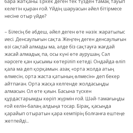
бара жатқаны. Еркек деген тек түзден тамақ тауып
келетін қыран ғой. Үйдің шаруасын әйел бітірмесе
несіне
отыр
үйде
?
– Білесің бе Қәбдеш, әйел деген өте нәзік жаратылыс
иесі. Денсаулығын сақта. Жеңгең деген денсаулығын
өзі сақтай алмады ма, әлде біз сақтауға жағдай
жасай алмадық па, осы күні өте аурушаң.
Сәл
нәрсег
е қан қысымы көтеріліп кете
ді. Ондайда өліп
қала ма деп қорқам
ын
. Қазақ «орта жолда атың
өлмесін, орта жаста қатының өлмесін» деп бекер
айтпаған. Орта жасқа келгенде жолдасыңды
алмасын. Ол өте қиын. Басына түскен
құрдастарымды көріп жүрмін ғой. Шәй-тамағыңды
ғой келін-балаң алдыңа тосар. Бірақ, қасыңда
қарайып отыратын қара кемпірің болғанға ештеңе
жетпейді.
..