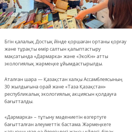
Бүгін қалалық Достық үйінде қоршаған ортаны қорғау
және тұрақты өмір салтын қалыптастыру
мақсатында «Дармарка» және «ЭкоКүн» атты
экологиялық жәрмеңке ұйымдастырылды.
Аталған шара — Қазақстан халқы Ассамблеясының
30 жылдығына орай және «Таза Қазақстан»
республикалық экологиялық акциясын қолдауға
бағытталды.
«Дармарка» – тұтыну мәдениетін өзгертуге
бағытталған әлеуметтік бастама. Жәрмеңкеге
қатысушылар өз үйлеріндегі жақсы күйдегі, бірақ