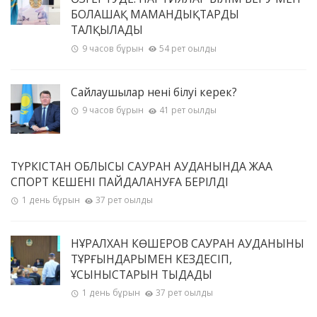
БОЛАШАҚ МАМАНДЫҚТАРДЫ
ТАЛҚЫЛАДЫ
9 часов бұрын
54 рет оқылды
Сайлаушылар нені білуі керек?
9 часов бұрын
41 рет оқылды
ТҮРКІСТАН ОБЛЫСЫ САУРАН АУДАНЫНДА ЖАҢА
СПОРТ КЕШЕНІ ПАЙДАЛАНУҒА БЕРІЛДІ
1 день бұрын
37 рет оқылды
НҰРАЛХАН КӨШЕРОВ САУРАН АУДАНЫНЫҢ
ТҰРҒЫНДАРЫМЕН КЕЗДЕСІП,
ҰСЫНЫСТАРЫН ТЫҢДАДЫ
1 день бұрын
37 рет оқылды