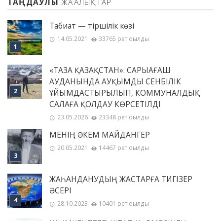
ТАҢДАУЛЫ
ЖАҢАЛЫҚТАР
Табиғат — тіршілік көзі
14.05.2021
33765 рет оқылды
«ТАЗА ҚАЗАҚСТАН»: САРЫАҒАШ
АУДАНЫНДА АУҚЫМДЫ СЕНБІЛІК
ҰЙЫМДАСТЫРЫЛЫП, КОММУНАЛДЫҚ
САЛАҒА ҚОЛДАУ КӨРСЕТІЛДІ
23.05.2026
23348 рет оқылды
МЕНІҢ ƏКЕМ МАЙДАНГЕР
20.05.2021
14467 рет оқылды
ЖАҺАНДАНУДЫҢ ЖАСТАРҒА ТИГІЗЕР
ӘСЕРІ
28.10.2023
10401 рет оқылды