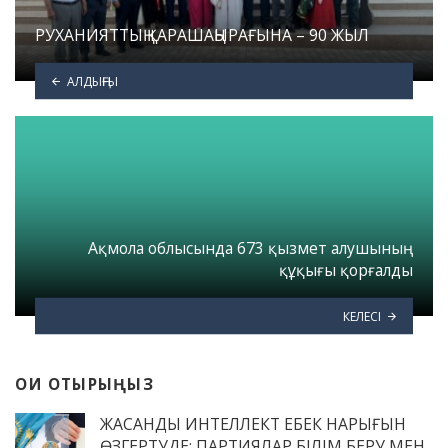
РУХАНИЯТТЫҢ ҚАРАШАҢЫРАҒЫНА – 90 ЖЫЛ
АЛДЫҢҒЫ
Ақмола облысында 673 қызмет алушының
құқығы қорғалды
КЕЛЕСІ
ОҚИ ОТЫРЫҢЫЗ
ЖАСАНДЫ ИНТЕЛЛЕКТ ЕҢБЕК НАРЫҒЫН
ӨЗГЕРТУДЕ: ПАРТИЯЛАР БІЛІМ БЕРУ МЕН