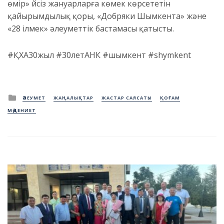
өмір» үйсіз жануарларға көмек көрсететін
қайырымдылық қоры, «Добряки Шымкента» және
«28 ілмек» әлеуметтік бастамасы қатысты.
#ҚХА30жыл #30летАНК #шымкент #shymkent
Posted
ӘЛЕУМЕТ
ЖАҢАЛЫҚТАР
ЖАСТАР САЯСАТЫ
ҚОҒАМ
in
МӘДЕНИЕТ