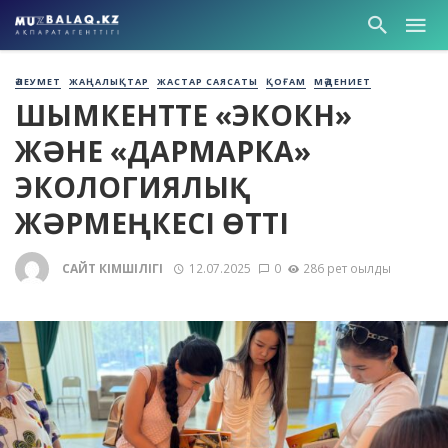
ӘЛЕУМЕТ
ЖАҢАЛЫҚТАР
ЖАСТАР САЯСАТЫ
ҚОҒАМ
МӘДЕНИЕТ
ШЫМКЕНТТЕ «ЭКОКҮН»
ЖӘНЕ «ДАРМАРКА»
ЭКОЛОГИЯЛЫҚ
ЖӘРМЕҢКЕСІ ӨТТІ
САЙТ ӘКІМШІЛІГІ
12.07.2025
0
286 рет оқылды