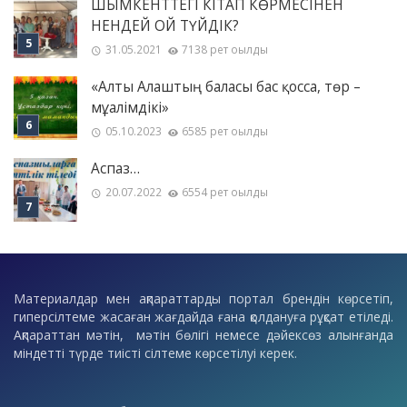
ШЫМКЕНТТЕГІ КІТАП КӨРМЕСІНЕН
НЕНДЕЙ ОЙ ТҮЙДІК?
31.05.2021
7138 рет оқылды
«Алты Алаштың баласы бас қосса, төр –
мұғалімдікі»
05.10.2023
6585 рет оқылды
Аспаз…
20.07.2022
6554 рет оқылды
Материалдар мен ақпараттарды портал брендін көрсетіп,
гиперсілтеме жасаған жағдайда ғана қолдануға рұқсат етіледі.
Ақпараттан мәтін, мәтін бөлігі немесе дәйексөз алынғанда
міндетті түрде тиісті сілтеме көрсетілуі керек.