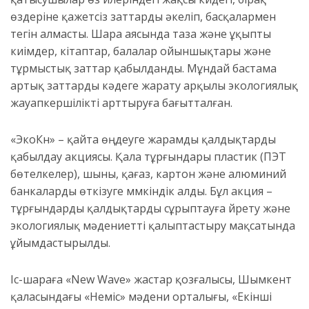
өздеріне қажетсіз заттарды әкеліп, басқалармен
тегін алмасты. Шара аясында таза және ұқыпты
киімдер, кітаптар, балалар ойыншықтары және
тұрмыстық заттар қабылданды. Мұндай бастама
артық заттарды кәдеге жарату арқылы экологиялық
жауапкершілікті арттыруға бағытталған.
«ЭкоКүн» – қайта өңдеуге жарамды қалдықтарды
қабылдау акциясы. Қала тұрғындары пластик (ПЭТ
бөтелкелер), шыны, қағаз, картон және алюминий
банкаларды өткізуге мүмкіндік алды. Бұл акция –
тұрғындарды қалдықтарды сұрыптауға үйрету және
экологиялық мәдениетті қалыптастыру мақсатында
ұйымдастырылды.
Іс-шараға «New Wave» жастар қозғалысы, Шымкент
қаласындағы «Неміс» мәдени орталығы, «Екінші