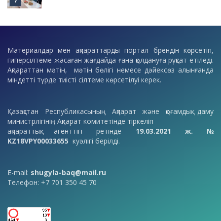
Материалдар мен ақпараттарды портал брендін көрсетіп,
гиперсілтеме жасаған жағдайда ғана қолдануға рұқсат етіледі.
Ақпараттан мәтін, мәтін бөлігі немесе дәйексөз алынғанда
міндетті түрде тиісті сілтеме көрсетілуі керек.
Қазақстан Республикасының Ақпарат және қоғамдық даму
министрлігінің Ақпарат комитетінде тіркеліп
ақпараттық агенттігі ретінде
19.03.2021 ж. №
KZ18VPY00033655
куәлігі берілді.
E-mail:
shugyla-baq@mail.ru
Телефон: +7 701 350 45 70