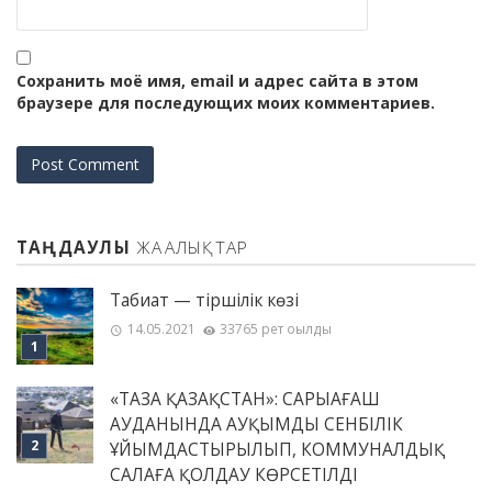
Сохранить моё имя, email и адрес сайта в этом
браузере для последующих моих комментариев.
ТАҢДАУЛЫ
ЖАҢАЛЫҚТАР
Табиғат — тіршілік көзі
14.05.2021
33765 рет оқылды
«ТАЗА ҚАЗАҚСТАН»: САРЫАҒАШ
АУДАНЫНДА АУҚЫМДЫ СЕНБІЛІК
ҰЙЫМДАСТЫРЫЛЫП, КОММУНАЛДЫҚ
САЛАҒА ҚОЛДАУ КӨРСЕТІЛДІ