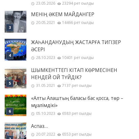
23.05.2026
23294 рет оқылды
МЕНІҢ ƏКЕМ МАЙДАНГЕР
20.05.2021
14466 рет оқылды
ЖАҺАНДАНУДЫҢ ЖАСТАРҒА ТИГІЗЕР
ӘСЕРІ
28.10.2023
10401 рет оқылды
ШЫМКЕНТТЕГІ КІТАП КӨРМЕСІНЕН
НЕНДЕЙ ОЙ ТҮЙДІК?
31.05.2021
7137 рет оқылды
«Алты Алаштың баласы бас қосса, төр –
мұғалімдікі»
05.10.2023
6583 рет оқылды
Аспаз…
20.07.2022
6553 рет оқылды