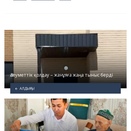
in
Әлеуметтік қолдау – жанұяға жаңа тыныс берді
АЛДЫҢҒЫ