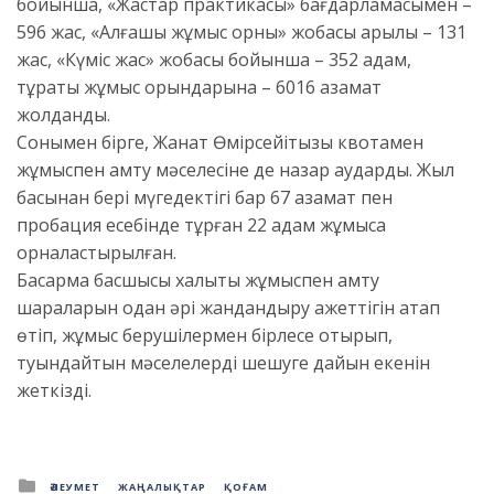
бойынша, «Жастар практикасы» бағдарламасымен –
596 жас, «Алғашқы жұмыс орны» жобасы арқылы – 131
жас, «Күміс жас» жобасы бойынша – 352 адам,
тұрақты жұмыс орындарына – 6016 азамат
жолданды.
Сонымен бірге, Жанат Өмірсейітқызы квотамен
жұмыспен қамту мәселесіне де назар аударды. Жыл
басынан бері мүгедектігі бар 67 азамат пен
пробация есебінде тұрған 22 адам жұмысқа
орналастырылған.
Басқарма басшысы халықты жұмыспен қамту
шараларын одан әрі жандандыру қажеттігін атап
өтіп, жұмыс берушілермен бірлесе отырып,
туындайтын мәселелерді шешуге дайын екенін
жеткізді.
Posted
ӘЛЕУМЕТ
ЖАҢАЛЫҚТАР
ҚОҒАМ