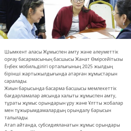
Шымкент қаласы Жұмыспен қамту және әлеуметтік
қорғау басқармасының басшысы Жанат Өмірсейітқызы
Еңбек мобильділігі орталығының 2025 жылдың
бірінші жартыжылдығында атқарған жұмыстарын
саралады.
Жиын барысында басқарма басшысы мемлекеттік
бағдарламалар аясында халықты жұмыспен қамту,
тұрақты жұмыс орындарын құру және Ұлттық жобалар
мен тұжырымдамалардың орындалу барысын
талқылады.
Атап айтқанда, субсидияланатын жұмыс орындары