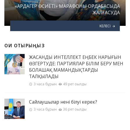
«АРДАГЕР ӨСИЕТІ» МАРАФОНЫ ОРДАБАСЫДА
ЖАЛҒАСУДА
КЕЛЕСІ
ОҚИ ОТЫРЫҢЫЗ
ЖАСАНДЫ ИНТЕЛЛЕКТ ЕҢБЕК НАРЫҒЫН
ӨЗГЕРТУДЕ: ПАРТИЯЛАР БІЛІМ БЕРУ МЕН
БОЛАШАҚ МАМАНДЫҚТАРДЫ
ТАЛҚЫЛАДЫ
3 часа бұрын
49 рет оқылды
Сайлаушылар нені білуі керек?
3 часа бұрын
36 рет оқылды