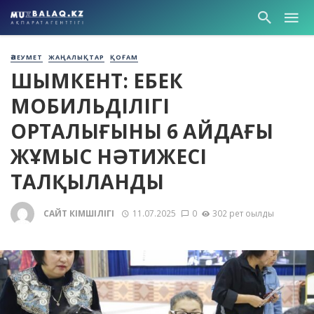
ӘЛЕУМЕТ
ЖАҢАЛЫҚТАР
ҚОҒАМ
ШЫМКЕНТ: ЕҢБЕК
МОБИЛЬДІЛІГІ
ОРТАЛЫҒЫНЫҢ 6 АЙДАҒЫ
ЖҰМЫС НӘТИЖЕСІ
ТАЛҚЫЛАНДЫ
САЙТ ӘКІМШІЛІГІ
11.07.2025
0
302 рет оқылды