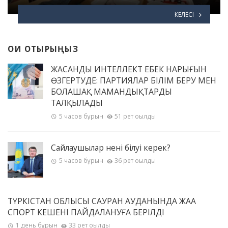
КЕЛЕСІ
ОҚИ ОТЫРЫҢЫЗ
ЖАСАНДЫ ИНТЕЛЛЕКТ ЕҢБЕК НАРЫҒЫН
ӨЗГЕРТУДЕ: ПАРТИЯЛАР БІЛІМ БЕРУ МЕН
БОЛАШАҚ МАМАНДЫҚТАРДЫ
ТАЛҚЫЛАДЫ
5 часов бұрын
51 рет оқылды
Сайлаушылар нені білуі керек?
5 часов бұрын
36 рет оқылды
ТҮРКІСТАН ОБЛЫСЫ САУРАН АУДАНЫНДА ЖАҢА
СПОРТ КЕШЕНІ ПАЙДАЛАНУҒА БЕРІЛДІ
1 день бұрын
33 рет оқылды