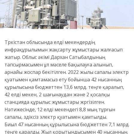
Түркістан облысында елді мекендердің
инфрақұрылымын жақсарту жұмыстары жалғасып
жатыр. Облыс әкімі Дархан Сатыбалдының
тапсырмасымен ұл мәселе бақылауға алынып,
арнайы жоспар бекітілген. 2022 жылы сапалы электр
қуатымен қамтамасыз ету бойынша 42 нысанның
құрылысына бюджеттен 13,6 млрд. теңге қаралып,
42 елді мекен, 2 шағынаудан және 2 қосалқы
станцияда құрылыс жұмыстары жүргізілген.
Нәтижесінде, 12 елді мекендегі 8,8 мың тұрғын
сапалы, үздіксіз электр қуатымен қамтылды.
Биыл 47 нысанның құрылысына бюджеттен 7,1 млрд.
теңге қаралды. Жыл қорытындысымен 40 нысанның