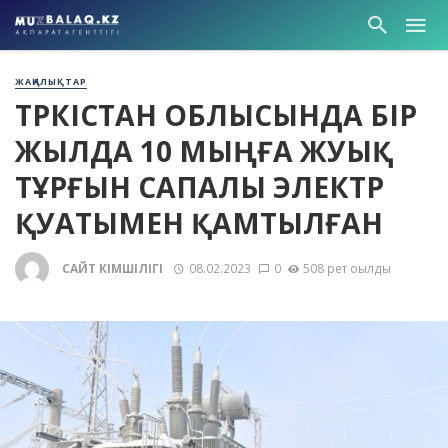
ЖАҢАЛЫҚТАР
ТҮРКІСТАН ОБЛЫСЫНДА БІР
ЖЫЛДА 10 МЫҢҒА ЖУЫҚ
ТҰРҒЫН САПАЛЫ ЭЛЕКТР
ҚУАТЫМЕН ҚАМТЫЛҒАН
САЙТ ӘКІМШІЛІГІ
08.02.2023
0
508 рет оқылды