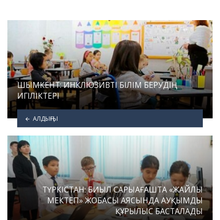
ШЫМКЕНТ: ИНКЛЮЗИВТІ БІЛІМ БЕРУДІҢ
ИГІЛІКТЕРІ
АЛДЫҢҒЫ
ТҮРКІСТАН: БИЫЛ САРЫАҒАШТА «ЖАЙЛЫ
МЕКТЕП» ЖОБАСЫ АЯСЫНДА АУҚЫМДЫ
ҚҰРЫЛЫС БАСТАЛАДЫ