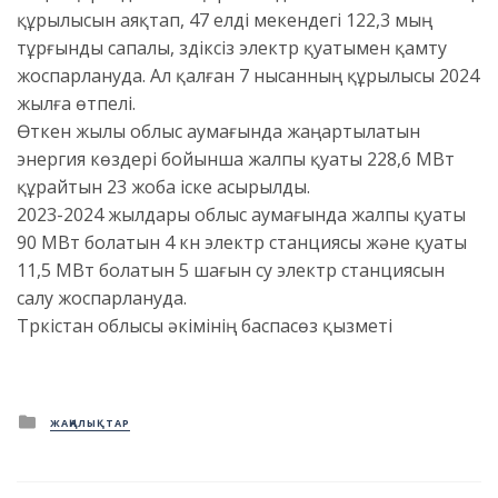
құрылысын аяқтап, 47 елді мекендегі 122,3 мың
тұрғынды сапалы, үздіксіз электр қуатымен қамту
жоспарлануда. Ал қалған 7 нысанның құрылысы 2024
жылға өтпелі.
Өткен жылы облыс аумағында жаңартылатын
энергия көздері бойынша жалпы қуаты 228,6 МВт
құрайтын 23 жоба іске асырылды.
2023-2024 жылдары облыс аумағында жалпы қуаты
90 МВт болатын 4 күн электр станциясы және қуаты
11,5 МВт болатын 5 шағын су электр станциясын
салу жоспарлануда.
Түркістан облысы әкімінің баспасөз қызметі
Posted
ЖАҢАЛЫҚТАР
in