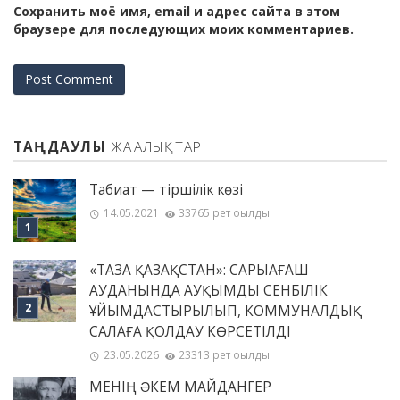
Сохранить моё имя, email и адрес сайта в этом
браузере для последующих моих комментариев.
ТАҢДАУЛЫ
ЖАҢАЛЫҚТАР
Табиғат — тіршілік көзі
14.05.2021
33765 рет оқылды
«ТАЗА ҚАЗАҚСТАН»: САРЫАҒАШ
АУДАНЫНДА АУҚЫМДЫ СЕНБІЛІК
ҰЙЫМДАСТЫРЫЛЫП, КОММУНАЛДЫҚ
САЛАҒА ҚОЛДАУ КӨРСЕТІЛДІ
23.05.2026
23313 рет оқылды
МЕНІҢ ƏКЕМ МАЙДАНГЕР