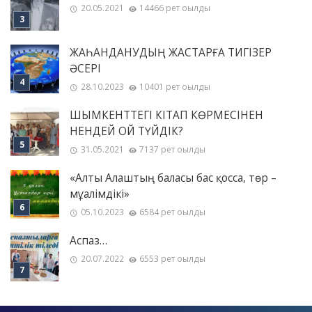
20.05.2021
14466 рет оқылды
ЖАҺАНДАНУДЫҢ ЖАСТАРҒА ТИГІЗЕР
ӘСЕРІ
28.10.2023
10401 рет оқылды
ШЫМКЕНТТЕГІ КІТАП КӨРМЕСІНЕН
НЕНДЕЙ ОЙ ТҮЙДІК?
31.05.2021
7137 рет оқылды
«Алты Алаштың баласы бас қосса, төр –
мұғалімдікі»
05.10.2023
6584 рет оқылды
Аспаз…
20.07.2022
6553 рет оқылды