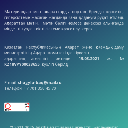
Материалдар мен ақпараттарды портал брендін көрсетіп,
гиперсілтеме жасаған жағдайда ғана қолдануға рұқсат етіледі.
Ақпараттан мәтін, мәтін бөлігі немесе дәйексөз алынғанда
міндетті түрде тиісті сілтеме көрсетілуі керек.
Қазақстан Республикасының Ақпарат және қоғамдық даму
министрлігінің Ақпарат комитетінде тіркеліп
ақпараттық агенттігі ретінде
19.03.2021 ж. №
KZ18VPY00033655
куәлігі берілді.
E-mail:
shugyla-baq@mail.ru
Телефон: +7 701 350 45 70
© 2021-2026. Muzbalaq.kz ақпарат агенттігі. Барлық құқықтар