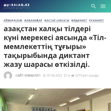
АЙМАҚ
БІЛІМ
ЖАҢАЛЫҚТАР
ЖАСТАР САЯСАТЫ
МӘДЕНИЕТ
РУХАНИЯТ
Қазақстан халқы тілдері
күні мерекесі аясында «Тіл-
мемлекеттің тұғыры»
тақырыбында диктант
жазу шарасы өткізілді.
САЙТ ӘКІМШІЛІГІ
07.09.2022
0
3279 рет оқылды