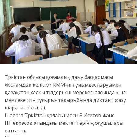
Түркістан облысы қоғамдық даму басқармасы
«Қоғамдық келісім» КММ-нің ұйымдастыруымен
Қазақстан халқы тілдері күні мерекесі аясында «Тіл-
мемлекеттің тұғыры» тақырыбында диктант жазу
шарасы өткізілді.
Шараға Түркістан қаласындағы Р.Исетов және
Н.Некрасов атындағы мектептерінің оқушылары
қатысты.