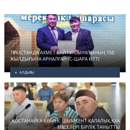
ТҮРКІСТАНДА АХМЕТ БАЙТҰРСЫНҰЛЫНЫҢ 150
ЖЫЛДЫҒЫНА АРНАЛҒАН ІС-ШАРА ӨТТІ
АЛДЫҢҒЫ
ҚОСТАНАЙҒА КӨМЕК: ШЫМКЕНТ ҚАЛАЛЫҚ ҚХА
МҮШЕЛЕРІ БІРЛІК ТАНЫТТЫ