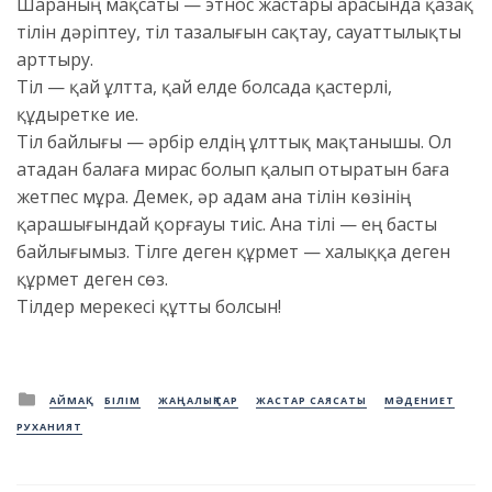
Шараның мақсаты — этнос жастары арасында қазақ
тілін дәріптеу, тіл тазалығын сақтау, сауаттылықты
арттыру.
Тіл — қай ұлтта, қай елде болсада қастерлі,
құдыретке ие.
Тіл байлығы — әрбір елдің ұлттық мақтанышы. Ол
атадан балаға мирас болып қалып отыратын баға
жетпес мұра. Демек, әр адам ана тілін көзінің
қарашығындай қорғауы тиіс. Ана тілі — ең басты
байлығымыз. Тілге деген құрмет — халыққа деген
құрмет деген сөз.
Тілдер мерекесі құтты болсын!
Posted
АЙМАҚ
БІЛІМ
ЖАҢАЛЫҚТАР
ЖАСТАР САЯСАТЫ
МӘДЕНИЕТ
in
РУХАНИЯТ