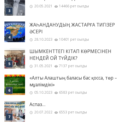
20.05.2021
14466 рет оқылды
ЖАҺАНДАНУДЫҢ ЖАСТАРҒА ТИГІЗЕР
ӘСЕРІ
28.10.2023
10401 рет оқылды
ШЫМКЕНТТЕГІ КІТАП КӨРМЕСІНЕН
НЕНДЕЙ ОЙ ТҮЙДІК?
31.05.2021
7137 рет оқылды
«Алты Алаштың баласы бас қосса, төр –
мұғалімдікі»
05.10.2023
6583 рет оқылды
Аспаз…
20.07.2022
6553 рет оқылды