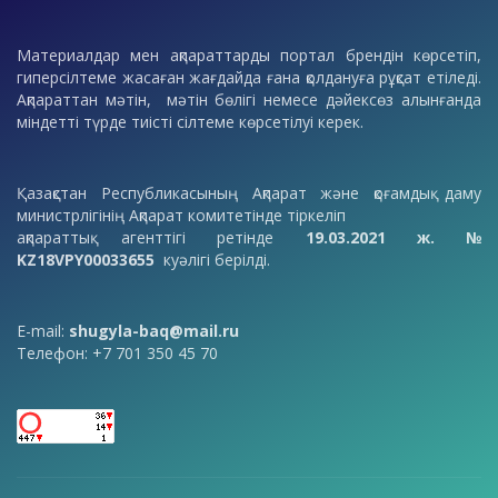
Материалдар мен ақпараттарды портал брендін көрсетіп,
гиперсілтеме жасаған жағдайда ғана қолдануға рұқсат етіледі.
Ақпараттан мәтін, мәтін бөлігі немесе дәйексөз алынғанда
міндетті түрде тиісті сілтеме көрсетілуі керек.
Қазақстан Республикасының Ақпарат және қоғамдық даму
министрлігінің Ақпарат комитетінде тіркеліп
ақпараттық агенттігі ретінде
19.03.2021 ж. №
KZ18VPY00033655
куәлігі берілді.
E-mail:
shugyla-baq@mail.ru
Телефон: +7 701 350 45 70