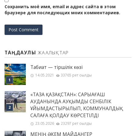
Сохранить моё имя, email и адрес сайта в этом
браузере для последующих моих комментариев.
ТАҢДАУЛЫ
ЖАҢАЛЫҚТАР
Табиғат — тіршілік көзі
14.05.2021
33765 рет оқылды
«ТАЗА ҚАЗАҚСТАН»: САРЫАҒАШ
АУДАНЫНДА АУҚЫМДЫ СЕНБІЛІК
ҰЙЫМДАСТЫРЫЛЫП, КОММУНАЛДЫҚ
САЛАҒА ҚОЛДАУ КӨРСЕТІЛДІ
23.05.2026
23297 рет оқылды
МЕНІҢ ƏКЕМ МАЙДАНГЕР