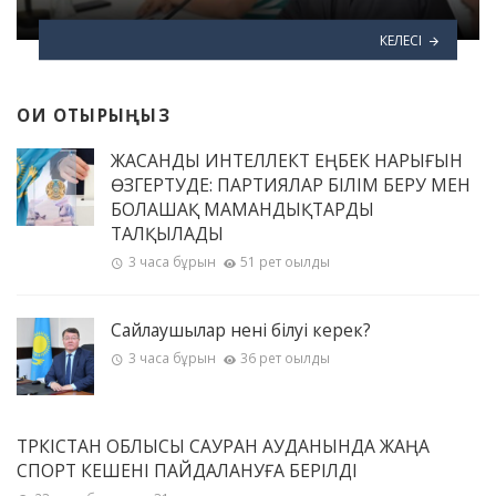
КЕЛЕСІ
ОҚИ ОТЫРЫҢЫЗ
ЖАСАНДЫ ИНТЕЛЛЕКТ ЕҢБЕК НАРЫҒЫН
ӨЗГЕРТУДЕ: ПАРТИЯЛАР БІЛІМ БЕРУ МЕН
БОЛАШАҚ МАМАНДЫҚТАРДЫ
ТАЛҚЫЛАДЫ
3 часа бұрын
51 рет оқылды
Сайлаушылар нені білуі керек?
3 часа бұрын
36 рет оқылды
ТҮРКІСТАН ОБЛЫСЫ САУРАН АУДАНЫНДА ЖАҢА
СПОРТ КЕШЕНІ ПАЙДАЛАНУҒА БЕРІЛДІ