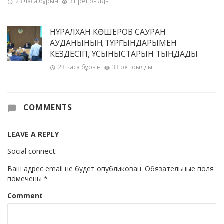
23 часа бұрын
31 рет оқылды
НҰРАЛХАН КӨШЕРОВ САУРАН
АУДАНЫНЫҢ ТҰРҒЫНДАРЫМЕН
КЕЗДЕСІП, ҰСЫНЫСТАРЫН ТЫҢДАДЫ
23 часа бұрын
33 рет оқылды
COMMENTS
LEAVE A REPLY
Social connect:
Ваш адрес email не будет опубликован.
Обязательные поля
помечены
*
Comment