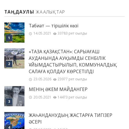
ТАҢДАУЛЫ
ЖАҢАЛЫҚТАР
Табиғат — тіршілік көзі
14.05.2021
33783 рет оқылды
«ТАЗА ҚАЗАҚСТАН»: САРЫАҒАШ
АУДАНЫНДА АУҚЫМДЫ СЕНБІЛІК
ҰЙЫМДАСТЫРЫЛЫП, КОММУНАЛДЫҚ
САЛАҒА ҚОЛДАУ КӨРСЕТІЛДІ
23.05.2026
23977 рет оқылды
МЕНІҢ ƏКЕМ МАЙДАНГЕР
20.05.2021
14473 рет оқылды
ЖАҺАНДАНУДЫҢ ЖАСТАРҒА ТИГІЗЕР
ӘСЕРІ