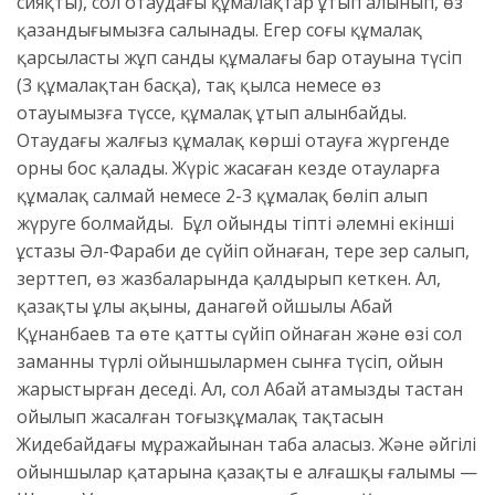
сияқты), сол отаудағы құмалақтар ұтып алынып, өз
қазандығымызға салынады. Егер соңғы құмалақ
қарсыластың жұп санды құмалағы бар отауына түсіп
(3 құмалақтан басқа), тақ қылса немесе өз
отауымызға түссе, құмалақ ұтып алынбайды.
Отаудағы жалғыз құмалақ көрші отауға жүргенде
орны бос қалады. Жүріс жасаған кезде отауларға
құмалақ салмай немесе 2-3 құмалақ бөліп алып
жүруге болмайды. Бұл ойынды тіпті әлемнің екінші
ұстазы Әл-Фараби де сүйіп ойнаған, терең зер салып,
зерттеп, өз жазбаларында қалдырып кеткен. Ал,
қазақтың ұлы ақыны, данагөй ойшылы Абай
Құнанбаев та өте қатты сүйіп ойнаған және өзі сол
заманның түрлі ойыншылармен сынға түсіп, ойын
жарыстырған деседі. Ал, сол Абай атамыздың тастан
ойылып жасалған тоғызқұмалақ тақтасын
Жидебайдағы мұражайынан таба аласыз. Және әйгілі
ойыншылар қатарына қазақтың ең алғашқы ғалымы —