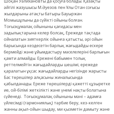
Шоқан Уәлихановты да қосуға болады. Қазақтың
әйгілі жазушысы М.Әуезов пен Ұлы Отан соғысы
жылдарының атақты батыры Бауыржан
Момышұлының да сүйікті ойыны болған.
Тоғызқұмалақ ойынының қағидасы мен
заңдылықтарына келер болсақ, Ережеде тақтада
ойналатын зияткерлік ойынға қатысты, әрі ойын
барысында кездесетін барлық жағыдайды ескере
бермейді және ұйымдастыру мәселелерінің барлығын
қамти алмайды. Ереженің бабымен толық
реттелмейтін жағыдайлардың шешімі, ережеде
қаралатын ұқсас жағыдайлардың негізінде жарыстың
Бас төрешілер алқасының жиналысында
қабылданады. Ереже төрешілердің қажетті құзыретке
ие, ой-білімі жеткілікті және үнемі нақты болатына
сүйенеді. Тоғызқұмалақ ойынының мәні – адамға
үйлесімді (гармониялық) тәрбие беру, кез-келген
жанның ақыл-ойын шыңдау, ми қызметін дамыту және