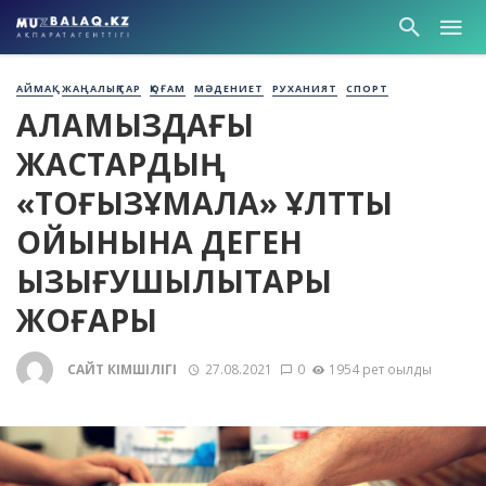
АЙМАҚ
ЖАҢАЛЫҚТАР
ҚОҒАМ
МӘДЕНИЕТ
РУХАНИЯТ
СПОРТ
ҚАЛАМЫЗДАҒЫ
ЖАСТАРДЫҢ
«ТОҒЫЗҚҰМАЛАҚ» ҰЛТТЫҚ
ОЙЫНЫНА ДЕГЕН
ҚЫЗЫҒУШЫЛЫҚТАРЫ
ЖОҒАРЫ
САЙТ ӘКІМШІЛІГІ
27.08.2021
0
1954 рет оқылды