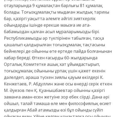
отауларында 9 құмалақтан барлығы 81 құмалақ
болады. Тоғызқұмалақтың мыңдаған жылдық тарихы
бар, қазіргі уақытта әлемге әйгілі зияткерлік
ойындардың ішінде ерекше маңызға ие ата-
бабамыздан қалған асыл мұраларымыздың бірі.
Республикамыздың әр түкпірінен табылған, тасқа
қашалып қалдырылған тоғызқұмалақ тақтасының
бейнелері де ойынның өте ертеде пайда болғанынан
хабар береді. Өткен ғасырдың 60-жылдарында
Орталық Комитетке ашық хат ұйымдастырып,
тоғызқұмалақ ойынының ұрпақ үшін қажет екенін
дәлелдеп, араша түскен зиялы қауым өкілдері К.
Кенжетаев, Р. Абдуллин және осы өнерді серік еткен
М. Әуезов пен Қ. Қуанышбаевтар ойынның қазіргі
заманға аман-есен жетуіне зор еңбек сіңірді. Дана əрі
ойшыл, талай тамаша өлең мен философиялық өсиет
қалдырған Абай атамыздың өзі бұл ойынды сүйіп
ойнаған екен. Үйіне келген қонақтарға осы ойынды