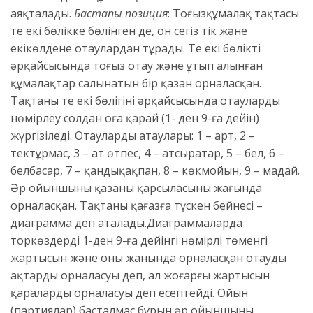
аяқталады.
Бастапқы позиция
: Тоғызқұмалақ тақтасы
тең екі бөлікке бөлінген де, он сегіз тік және
екікөлденең отаулардан тұрады. Тең екі бөліктің
әрқайсысында тоғыз отау және ұтып алынған
құмалақтар салынатын бір қазан орналасқан.
Тақтаның тең екі бөлігінің әрқайсысында отауларды
нөмірлеу солдан оңға қарай (1- ден 9-ға дейін)
жүргізіледі. Отаулардың атаулары: 1 – арт, 2 –
тектұрмас, 3 – ат өтпес, 4 – атсыратар, 5 – бел, 6 –
белбасар, 7 – қандықақпан, 8 – көкмойын, 9 – маңдай.
Әр ойыншының қазаны қарсыласының жағында
орналасқан. Тақтаның қағазға түскен бейнесі –
диаграмма деп аталады.Диаграммаларда
торкөздердің 1-ден 9-ға дейінгі нөмірлі төменгі
жартысын және оның жанында орналасқан отауды
ақтардың орналасуы деп, ал жоғарғы жартысын
қаралардың орналасуы деп есептейді. Ойын
(партиялар) басталмас бұрын әр ойыншының