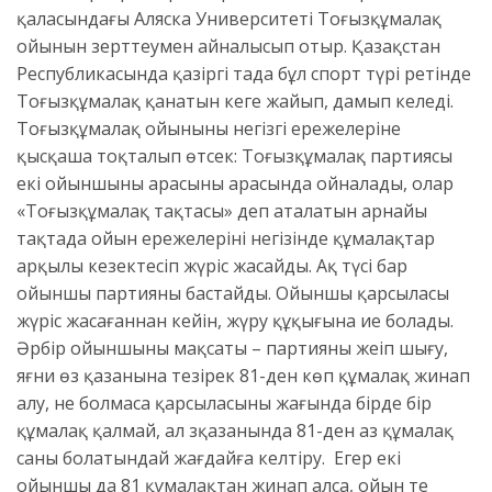
қаласындағы Аляска Университеті Тоғызқұмалақ
ойынын зерттеумен айналысып отыр. Қазақстан
Республикасында қазіргі таңда бұл спорт түрі ретінде
Тоғызқұмалақ қанатын кеңге жайып, дамып келеді.
Тоғызқұмалақ ойынының негізгі ережелеріне
қысқаша тоқталып өтсек: Тоғызқұмалақ партиясы
екі ойыншының арасының арасында ойналады, олар
«Тоғызқұмалақ тақтасы» деп аталатын арнайы
тақтада ойын ережелерінің негізінде құмалақтар
арқылы кезектесіп жүріс жасайды. Ақ түсі бар
ойыншы партияны бастайды. Ойыншы қарсыласы
жүріс жасағаннан кейін, жүру құқығына ие болады.
Әрбір ойыншының мақсаты – партияны жеңіп шығу,
яғни өз қазанына тезірек 81-ден көп құмалақ жинап
алу, не болмаса қарсыласының жағында бірде бір
құмалақ қалмай, ал зқазанында 81-ден аз құмалақ
саны болатындай жағдайға келтіру. Егер екі
ойыншы да 81 құмалақтан жинап алса, ойын тең