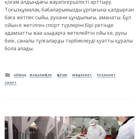
қоғам алдындағы жауапкершілікті арттыру.
Тоғызқұмалақ-бабаларымыздың ұрпағына қалдырған
баға жетпес сыйы, рухани құндылығы, аманаты. Бұл
ойын ең жетілген спорт түрлерінің бірі ретінде
адамзатты жаңа шыңдарға жетелейтін ойы кең, рухы
биік, саналы тұлғаларды тәрбиелеудің қуатты құралы
бола алады.
Posted
АЙМАҚ
ЖАҢАЛЫҚТАР
ҚОҒАМ
МӘДЕНИЕТ
РУХАНИЯТ
in
СПОРТ