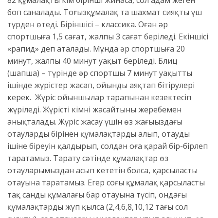
82 құмалақты кім бірінші жинаса, сол адам жеңген
боп саналады. Тоғызқұмалақ та шахмат сияқты үш
түрден өтеді. Біріншісі – классика. Оған əр
спортшыға 1,5 сағат, жалпы 3 сағат беріледі. Екіншісі
«рапид» деп аталады. Мұнда əр спортшыға 20
минут, жалпы 40 минут уақыт беріледі. Блиц
(шапшаң) – түрінде əр спортшы 7 минут уақыттың
ішінде жүрістер жасап, ойынды аяқтап бітірулері
керек. Жүріс ойыншылар тарапынан кезектесіп
жүріледі. Жүрісті кімнің жасайтыны жеребемен
анықталады. Жүріс жасау үшін өз жағыңыздағы
отаулардың бірінен құмалақтарды алып, отаудың
ішіне біреуін қалдырып, солдан оңға қарай бір-бірлеп
таратамыз. Тарату сəтінде құмалақтар өз
отауларымыздан асып кететін болса, қарсыластың
отауына таратамыз. Егер соңғы құмалақ қарсыластың
тақ санды құмалағы бар отауына түсіп, ондағы
құмалақтарды жұп қылса (2,4,6,8,10,12 тағы сол