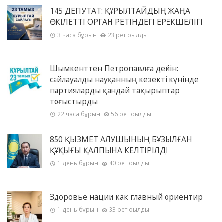
145 ДЕПУТАТ: ҚҰРЫЛТАЙДЫҢ ЖАҢА
ӨКІЛЕТТІ ОРГАН РЕТІНДЕГІ ЕРЕКШЕЛІГІ
3 часа бұрын
23 рет оқылды
Шымкенттен Петропавлға дейін:
сайлауалды науқанның кезекті күнінде
партияларды қандай тақырыптар
тоғыстырды
22 часа бұрын
56 рет оқылды
850 ҚЫЗМЕТ АЛУШЫНЫҢ БҰЗЫЛҒАН
ҚҰҚЫҒЫ ҚАЛПЫНА КЕЛТІРІЛДІ
1 день бұрын
40 рет оқылды
Здоровье нации как главный ориентир
1 день бұрын
33 рет оқылды