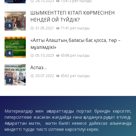
28.10.2023
10413 рет оқылды
ШЫМКЕНТТЕГІ КІТАП КӨРМЕСІНЕН
НЕНДЕЙ ОЙ ТҮЙДІК?
31.05.2021
7141 рет оқылды
«Алты Алаштың баласы бас қосса, төр –
мұғалімдікі»
05.10.2023
6598 рет оқылды
Аспаз…
20.07.2022
6562 рет оқылды
Материалдар мен ақпараттарды портал брендін көрсетіп,
гиперсілтеме жасаған жағдайда ғана қолдануға рұқсат етіледі.
Ақпараттан мәтін, мәтін бөлігі немесе дәйексөз алынғанда
міндетті түрде тиісті сілтеме көрсетілуі керек.