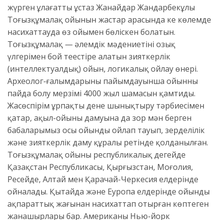
жүрген ұлағатты ұстаз Жанайдар Жандарбекұлы
Тоғызқұмалақ ойынын жастар арасында кең көлемде
насихаттауда өз ойымен бөліскен болатын.
Тоғызқұмалақ — әлемдік мәдениетінің озық
үлгерімен бой теңестіре алатын зияткерлік
(интеллектуалдық) ойын, логикалық ойлау өнері.
Археолог-ғалымдарының пайымдауынша ойынның
пайда болу мерзімі 4000 жыл шамасын қамтиды.
Жасөспірім ұрпақтың дене шынықтыру тәрбиесімен
қатар, ақыл-ойының дамуына да зор мән берген
бабаларымыз осы ойынды ойлап тауып, зерделілік
және зияткерлік даму құралы ретінде қолданылған.
Тоғызқұмалақ ойыны республикалық деңгейде
Қазақстан Республикасы, Қырғызстан, Моңғолия,
Ресейде, Алтай мен Қарачай-Черкесия елдерінде
ойналады. Қытайда және Еуропа елдерінде ойынды
ақпараттық жағынан насихаттап отырған көптеген
жанашырлары бар. Американың Нью-йорк