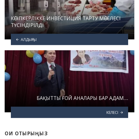
КӘСІПКЕРЛІККЕ ИНВЕСТИЦИЯ ТАРТУ МӘСЕЛЕСІ
ТҮСІНДІРІЛДІ
АЛДЫҢҒЫ
БАҚЫТТЫ ҒОЙ АНАЛАРЫ БАР АДАМ….
КЕЛЕСІ
ОҚИ ОТЫРЫҢЫЗ