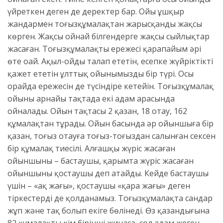
үйреткен деген де деректер бар. Ойы ұшқыр
жандармен тоғызқұмалақтан жарысқанды жақсы
көрген. Жақсы ойнай білгендерге жақсы сыйлықтар
жасаған. Тоғызқұмалақтың ережесі қарапайым əрі
өте оңай. Ақыл-ойды талап ететін, есепке жүйріктікті
қажет ететін ұлттық ойынымыздың бір түрі. Осы
орайда ережесін де түсіндіре кетейін. Тоғызқұмалақ
ойыны арнайы тақтада екі адам арасында
ойналады. Ойын тақтасы 2 қазан, 18 отау, 162
құмалақтан тұрады. Ойын басында əр ойыншыға бір
қазан, тоғыз отауға тоғыз-тоғыздан салынған сексен
бір құмалақ тиесілі. Алғашқы жүріс жасаған
ойыншыны – бастаушы, қарымта жүріс жасаған
ойыншыны қостаушы деп атайды. Кейде бастаушы
үшін – «ақ жағы», қостаушы «қара жағы» деген
тіркестерді де қолданамыз. Тоғызқұмалақта сандар
жұп жəне тақ болып екіге бөлінеді. Өз қазандығына