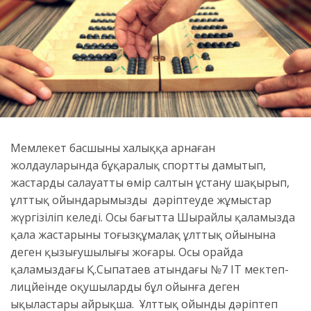
Мемлекет басшының халыққа арнаған
жолдауларында бұқаралық спортты дамытып,
жастардың салауатты өмір салтын ұстану шақырып,
ұлттық ойындарымызды дәріптеуде жұмыстар
жүргізіліп келеді. Осы бағытта Шырайлы қаламызда
қала жастарының тоғызқұмалақ ұлттық ойынына
деген қызығушылығы жоғары. Осы орайда
қаламыздағы Қ.Сыпатаев атындағы №7 ІТ мектеп-
лицйеінде оқушылардың бұл ойынға деген
ықыластары айрықша. Ұлттық ойынды дәріптеп