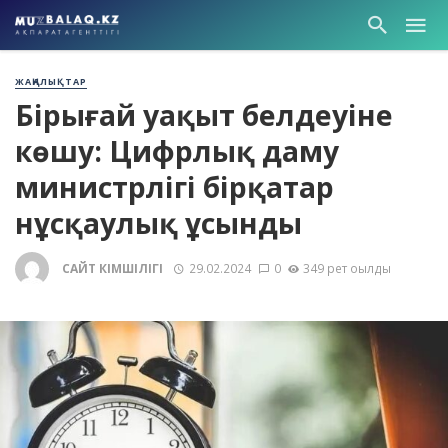
ЖАҢАЛЫҚТАР
Бірыңғай уақыт белдеуіне
көшу: Цифрлық даму
министрлігі бірқатар
нұсқаулық ұсынды
САЙТ ӘКІМШІЛІГІ
29.02.2024
0
349 рет оқылды