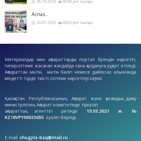
05.10.2023
6598 рет оқылды
Аспаз…
20.07.2022
6562 рет оқылды
Материалдар мен ақпараттарды портал брендін көрсетіп,
гиперсілтеме жасаған жағдайда ғана қолдануға рұқсат етіледі.
Ақпараттан мәтін, мәтін бөлігі немесе дәйексөз алынғанда
міндетті түрде тиісті сілтеме көрсетілуі керек.
Қазақстан Республикасының Ақпарат және қоғамдық даму
министрлігінің Ақпарат комитетінде тіркеліп
ақпараттық агенттігі ретінде
19.03.2021 ж. №
KZ18VPY00033655
куәлігі берілді.
E-mail:
shugyla-baq@mail.ru