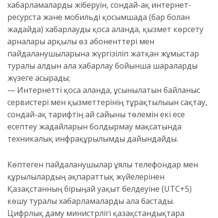
хабарламаларды жіберуін, сондай-ақ интернет-
ресурста және мобильді қосымшада (бар болған
жағдайда) хабарлауды қоса алғанда, қызмет көрсету
арналары арқылы өз абоненттері мен
пайдаланушыларына жүргізіліп жатқан жұмыстар
туралы алдын ала хабарлау бойынша шараларды
жүзеге асырады;
— Интернетті қоса алғанда, ұсынылатын байланыс
сервистері мен қызметтерінің тұрақтылығын сақтау,
сондай-ақ тарифтің ай сайынғы төлемін екі есе
есептеу жағдайларын болдырмау мақсатында
техникалық инфрақұрылымды дайындайды.
Көптеген пайдаланушылар ұялы телефондар мен
құрылғылардың ақпараттық жүйелерінен
Қазақстанның бірыңғай уақыт белдеуіне (UTC+5)
көшу туралы хабарламаларды ала бастады.
Цифрлық даму министрлігі қазақстандықтарға