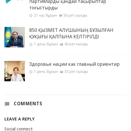
партияларды қандай тақырыптар
тоғыстырды
21 час бұрын
56 рет оқылды
850 ҚЫЗМЕТ АЛУШЫНЫҢ БҰЗЫЛҒАН
ҚҰҚЫҒЫ ҚАЛПЫНА КЕЛТІРІЛДІ
1 день бұрын
40 рет оқылды
Здоровье нации как главный ориентир
1 день бұрын
33 рет оқылды
COMMENTS
LEAVE A REPLY
Social connect: