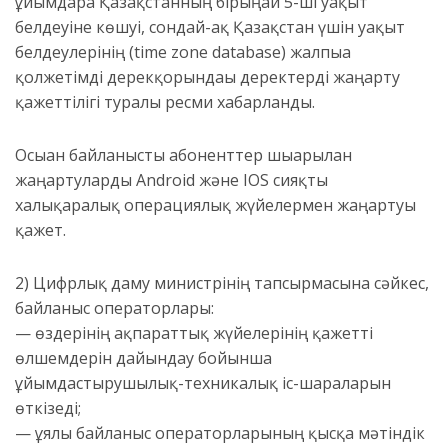
ұйымдарға Қазақстанның бірыңғай 5-ші уақыт
белдеуіне көшуі, сондай-ақ Қазақстан үшін уақыт
белдеулерінің (time zone database) жалпыға
қолжетімді дерекқорындағы деректерді жаңарту
қажеттілігі туралы ресми хабарланды.
Осыған байланысты абоненттер шығарылған
жаңартуларды Android және IOS сияқты
халықаралық операциялық жүйелермен жаңартуы
қажет.
2) Цифрлық даму министрінің тапсырмасына сәйкес,
байланыс операторлары:
— өздерінің ақпараттық жүйелерінің қажетті
өлшемдерін дайындау бойынша
ұйымдастырушылық-техникалық іс-шараларын
өткізеді;
— ұялы байланыс операторларының қысқа мәтіндік