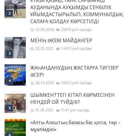
«ТАЗА ҚАЗАҚСТАН»: САРЫАҒАШ
АУДАНЫНДА АУҚЫМДЫ СЕНБІЛІК
ҰЙЫМДАСТЫРЫЛЫП, КОММУНАЛДЫҚ
САЛАҒА ҚОЛДАУ КӨРСЕТІЛДІ
23.05.2026
23975 рет оқылды
МЕНІҢ ƏКЕМ МАЙДАНГЕР
20.05.2021
14473 рет оқылды
ЖАҺАНДАНУДЫҢ ЖАСТАРҒА ТИГІЗЕР
ӘСЕРІ
28.10.2023
10413 рет оқылды
ШЫМКЕНТТЕГІ КІТАП КӨРМЕСІНЕН
НЕНДЕЙ ОЙ ТҮЙДІК?
31.05.2021
7141 рет оқылды
«Алты Алаштың баласы бас қосса, төр –
мұғалімдікі»