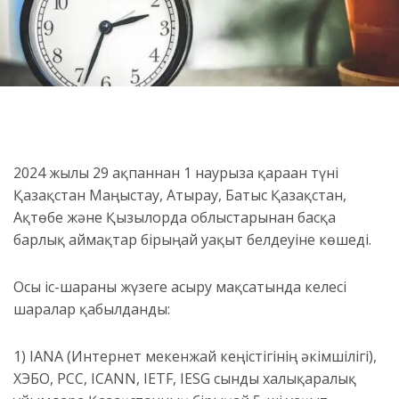
2024 жылғы 29 ақпаннан 1 наурызға қараған түні
Қазақстан Маңғыстау, Атырау, Батыс Қазақстан,
Ақтөбе және Қызылорда облыстарынан басқа
барлық аймақтар бірыңғай уақыт белдеуіне көшеді.
Осы іс-шараны жүзеге асыру мақсатында келесі
шаралар қабылданды:
1) IANA (Интернет мекенжай кеңістігінің әкімшілігі),
ХЭБО, РСС, ICANN, IETF, IESG сынды халықаралық