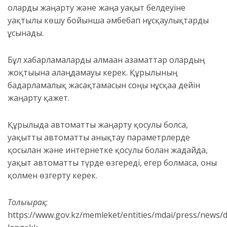
оларды жаңарту және жаңа уақыт белдеуіне
уақтылы көшу бойынша әмбебап нұсқаулықтарды
ұсынады.
Бұл хабарламаларды алмаған азаматтар олардың
жоқтығына алаңдамауы керек. Құрылғының
бағдарламалық жасақтамасын соңғы нұсқаға дейін
жаңарту қажет.
Құрылғыда автоматты жаңарту қосулы болса,
уақытты автоматты анықтау параметрлерде
қосылған және интернетке қосулы болған жағдайда,
уақыт автоматты түрде өзгереді, егер болмаса, оны
қолмен өзгерту керек.
Толығырақ
:
https://www.gov.kz/memleket/entities/mdai/press/news/d