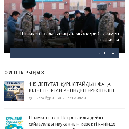
Шымкент қаласының әкімі әскери бөліммен
танысты
КЕЛЕСІ
ОҚИ ОТЫРЫҢЫЗ
145 ДЕПУТАТ: ҚҰРЫЛТАЙДЫҢ ЖАҢА
ӨКІЛЕТТІ ОРГАН РЕТІНДЕГІ ЕРЕКШЕЛІГІ
3 часа бұрын
23 рет оқылды
Шымкенттен Петропавлға дейін:
сайлауалды науқанның кезекті күнінде