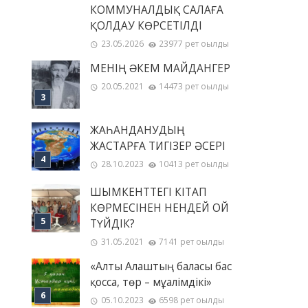
КОММУНАЛДЫҚ САЛАҒА
ҚОЛДАУ КӨРСЕТІЛДІ
23.05.2026
23977 рет оқылды
МЕНІҢ ƏКЕМ МАЙДАНГЕР
20.05.2021
14473 рет оқылды
ЖАҺАНДАНУДЫҢ
ЖАСТАРҒА ТИГІЗЕР ӘСЕРІ
28.10.2023
10413 рет оқылды
ШЫМКЕНТТЕГІ КІТАП
КӨРМЕСІНЕН НЕНДЕЙ ОЙ
ТҮЙДІК?
31.05.2021
7141 рет оқылды
«Алты Алаштың баласы бас
қосса, төр – мұғалімдікі»
05.10.2023
6598 рет оқылды