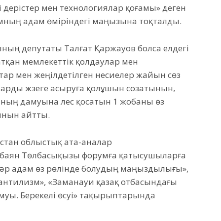
емі үдерістер мен технологиялар қоғамы» деген
мның адам өміріндегі маңызына тоқталды.
ының депутаты Талғат Қаржауов болса елдегі
атқан мемлекеттік қолдаулар мен
тар мен жеңілдетілген несиелер жайын сөз
ларды жүзеге асыруға қолұшын созатынын,
ның дамуына үлес қосатын 1 жобаны өз
ынын айтты.
стан облыстық ата-аналар
аян Төлбасықызы форумға қатысушыларға
 әр адам өз рөлінде болудың маңыздылығы»,
антилизм», «Заманауи қазақ отбасындағы
амуы. Берекелі өсуі» тақырыптарында