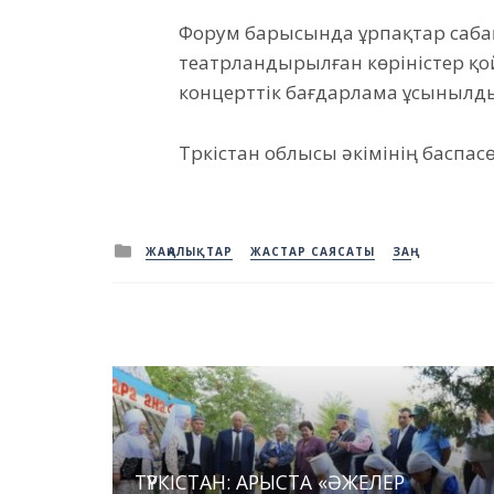
Форум барысында ұрпақтар саба
театрландырылған көріністер қ
концерттік бағдарлама ұсынылд
Түркістан облысы әкімінің баспас
Posted
ЖАҢАЛЫҚТАР
ЖАСТАР САЯСАТЫ
ЗАҢ
in
ТҮРКІСТАН: АРЫСТА «ӘЖЕЛЕР