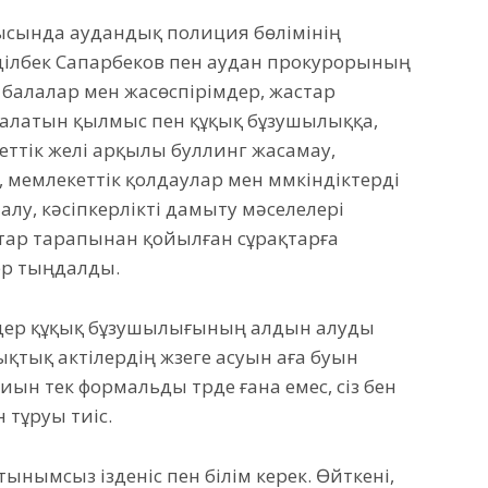
ысында аудандық полиция бөлімінің
ділбек Сапарбеков пен аудан прокурорының
балалар мен жасөспірімдер, жастар
салатын қылмыс пен құқық бұзушылыққа,
меттік желі арқылы буллинг жасамау,
, мемлекеттік қолдаулар мен мүмкіндіктерді
алу, кәсіпкерлікті дамыту мәселелері
ар тарапынан қойылған сұрақтарға
ер тыңдалды.
мдер құқық бұзушылығының алдын алуды
ықтық актілердің жүзеге асуын аға буын
 жиын тек формальды түрде ғана емес, сіз бен
 тұруы тиіс.
н тынымсыз ізденіс пен білім керек. Өйткені,