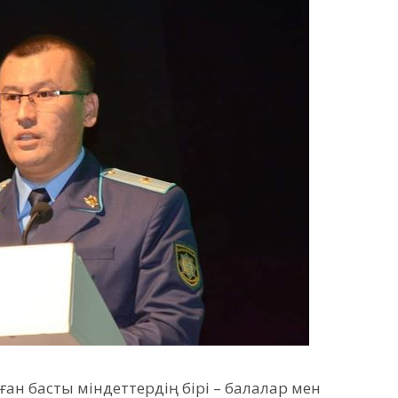
рған басты міндеттердің бірі – балалар мен