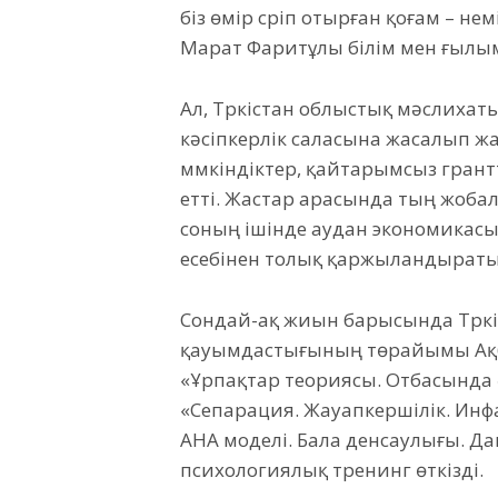
біз өмір сүріп отырған қоғам – үн
Марат Фаритұлы білім мен ғылы
Ал, Түркістан облыстық мәслихат
кәсіпкерлік саласына жасалып ж
мүмкіндіктер, қайтарымсыз грант
етті. Жастар арасында тың жоба
соның ішінде аудан экономикасы
есебінен толық қаржыландырат
Сондай-ақ жиын барысында Түркі
қауымдастығының төрайымы Ақб
«Ұрпақтар теориясы. Отбасында
«Сепарация. Жауапкершілік. Инф
АНА моделі. Бала денсаулығы. Д
психологиялық тренинг өткізді.