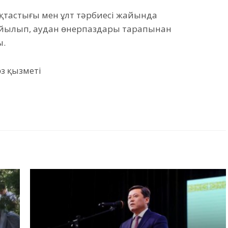
қтастығы мен ұлт тәрбиесі жайында
ойылып, аудан өнерпаздары тарапынан
ы.
өз қызметі