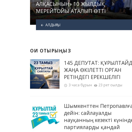
АЛҚАСЫНЫҢ» 10 ЖЫЛДЫҚ
МЕРЕЙТОЙЫ АТАЛЫП ӨТТІ
АЛДЫҢҒЫ
ОҚИ ОТЫРЫҢЫЗ
145 ДЕПУТАТ: ҚҰРЫЛТАЙ
ЖАҢА ӨКІЛЕТТІ ОРГАН
РЕТІНДЕГІ ЕРЕКШЕЛІГІ
3 часа бұрын
23 рет оқылды
Шымкенттен Петропавлғ
дейін: сайлауалды
науқанның кезекті күнінд
партияларды қандай