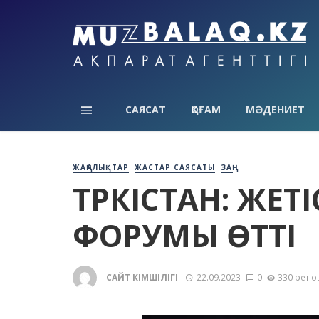
САЯСАТ
ҚОҒАМ
МӘДЕНИЕТ
ЖАҢАЛЫҚТАР
ЖАСТАР САЯСАТЫ
ЗАҢ
ТҮРКІСТАН: ЖЕ
ФОРУМЫ ӨТТІ
САЙТ ӘКІМШІЛІГІ
22.09.2023
0
330 рет о