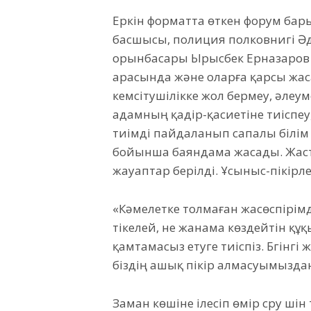
Еркін форматта өткен форум бар
басшысы, полиция полковнигі Ә
орынбасары Ырысбек Ерназаров 
арасында және оларға қарсы жа
кемсітушілікке жол бермеу, әлеу
адамның қадір-қасиетіне тиіспеу
тиімді пайдаланып сапалы білім 
бойынша баяндама жасады. Жаст
жауаптар берілді. Ұсыныс-пікірл
«Кәмелетке толмаған жасөспірі
тікелей, не жанама көздейтін құқ
қамтамасыз етуге тиіспіз. Бүгінгі
біздің ашық пікір алмасуымыздан
Заман көшіне ілесіп өмір сүру үші