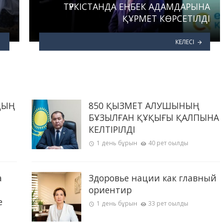
ТҮРКІСТАНДА ЕҢБЕК АДАМДАРЫНА
ҚҰРМЕТ КӨРСЕТІЛДІ
КЕЛЕСІ
ДЫҢ
850 ҚЫЗМЕТ АЛУШЫНЫҢ
БҰЗЫЛҒАН ҚҰҚЫҒЫ ҚАЛПЫНА
КЕЛТІРІЛДІ
1 день бұрын
40 рет оқылды
а
Здоровье нации как главный
ориентир
е
1 день бұрын
33 рет оқылды