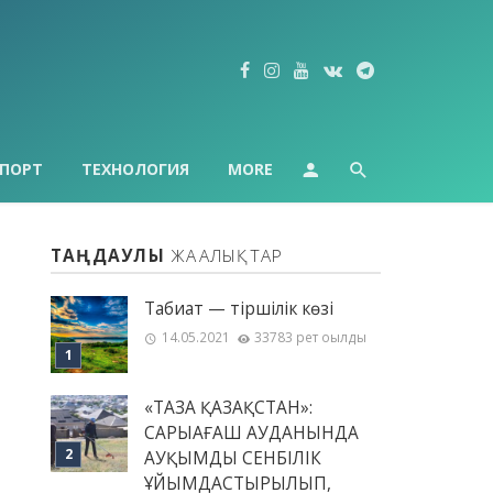
ПОРТ
ТЕХНОЛОГИЯ
MORE
ТАҢДАУЛЫ
ЖАҢАЛЫҚТАР
Табиғат — тіршілік көзі
14.05.2021
33783 рет оқылды
«ТАЗА ҚАЗАҚСТАН»:
САРЫАҒАШ АУДАНЫНДА
АУҚЫМДЫ СЕНБІЛІК
ҰЙЫМДАСТЫРЫЛЫП,