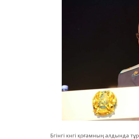
Бүгінгі күнгі қоғамның алдында тұ