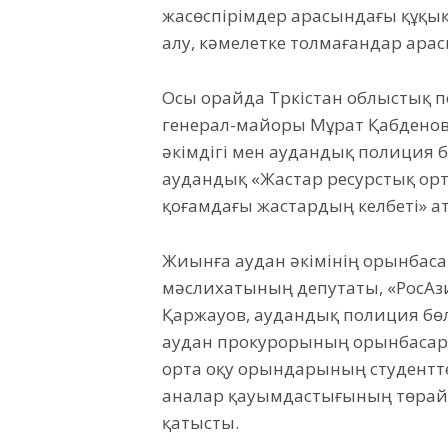
жасөспірімдер арасындағы құқы
алу, кәмелетке толмағандар ара
Осы орайда Түркістан облыстық 
генерал-майоры Мұрат Қабденов
әкімдігі мен аудандық полиция б
аудандық «Жастар ресурстық ор
қоғамдағы жастардың келбеті» а
Жиынға аудан әкімінің орынбаса
мәслихатының депутаты, «РосА
Қаржауов, аудандық полиция бөл
аудан прокурорының орынбасар
орта оқу орындарының студенттер
аналар қауымдастығының төрай
қатысты.