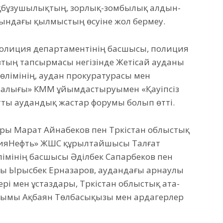
қбұзушылықтың, зорлық-зомбылық алдын-
сындағы қылмыстың өсуіне жол бермеу.
полиция департаментінің басшысы, полиция
тың тапсырмасы негізінде Жетісай ауданы
өлімінің, аудан прокуратурасы мен
талығы» КММ ұйымдастыруымен «Қауіпсіз
тты аудандық жастар форумы болып өтті.
ры Марат Айнабеков пен Түркістан облыстық
зияНефть» ЖШС құрылтайшысы Талғат
імінің басшысы Әділбек Сапарбеков пен
ы Ырысбек Ерназаров, аудандағы арнаулы
і мен ұстаздары, Түркістан облыстық ата-
ымы Ақбаян Төлбасықызы мен ардагерлер