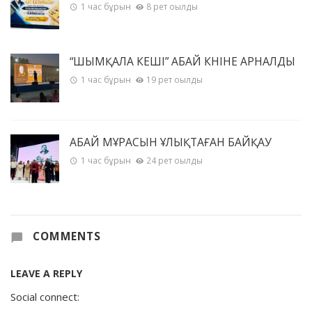
1 час бұрын
8 рет оқылды
“ШЫМҚАЛА КЕШІ” АБАЙ КҮНІНЕ АРНАЛДЫ
1 час бұрын
19 рет оқылды
АБАЙ МҰРАСЫН ҰЛЫҚТАҒАН БАЙҚАУ
1 час бұрын
24 рет оқылды
COMMENTS
LEAVE A REPLY
Social connect: