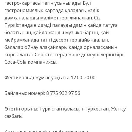
гастро-картасы тегін ұсынылады. Бұл
гастрономиялық картада қаладағы үздік
дәмханалардың мәліметтері жиналған. Сіз
Түркістанда ең дәмді палаудың дәмін қайда татуға
болатынын, қайда жанды музыка барын, қай
мейрамханада тәтті десерттер дайындалып,
балалар ойнау алаңқайлары қайда орналасқанын
көре аласыз. Серіктестердің және демеушілерінің бірі
Coca-Cola компаниясы.
Фестивальдің жұмыс уақыты: 12.00-20.00
Байланыс номері: 8 775 932 97 56
Өтетін орыны: Түркістан қаласы, г.Туркестан, Жетісу
саябағы.
Қатысушылар: кафе, мейрамханалар,