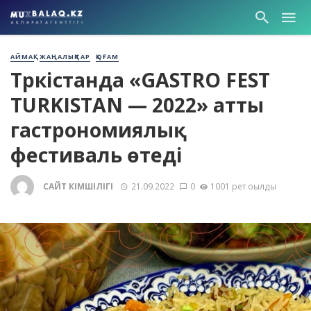
АЙМАҚ
ЖАҢАЛЫҚТАР
ҚОҒАМ
Түркістанда «GASTRO FEST
TURKISTAN — 2022» атты
гастрономиялық
фестиваль өтеді
САЙТ ӘКІМШІЛІГІ
21.09.2022
0
1001 рет оқылды