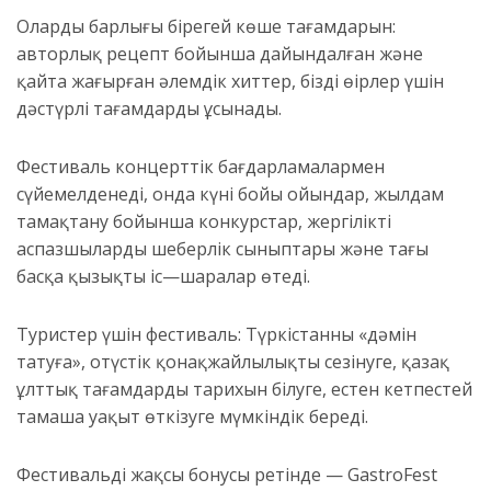
Олардың барлығы бірегей көше тағамдарын:
авторлық рецепт бойынша дайындалған және
қайта жаңғырған әлемдік хиттер, біздің өңірлер үшін
дәстүрлі тағамдарды ұсынады.
Фестиваль концерттік бағдарламалармен
сүйемелденеді, онда күні бойы ойындар, жылдам
тамақтану бойынша конкурстар, жергілікті
аспазшылардың шеберлік сыныптары және тағы
басқа қызықты іс—шаралар өтеді.
Туристер үшін фестиваль: Түркістанның «дәмін
татуға», оңтүстік қонақжайлылықты сезінуге, қазақ
ұлттық тағамдардың тарихын білуге, естен кетпестей
тамаша уақыт өткізуге мүмкіндік береді.
Фестивальдің жақсы бонусы ретінде — GastroFest