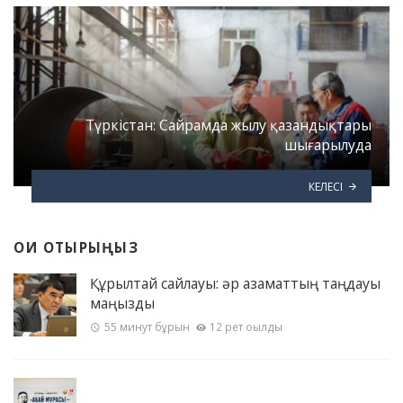
Түркістан: Сайрамда жылу қазандықтары
шығарылуда
КЕЛЕСІ
ОҚИ ОТЫРЫҢЫЗ
Құрылтай сайлауы: әр азаматтың таңдауы
маңызды
55 минут бұрын
12 рет оқылды