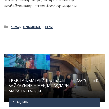
наубайханалар, street-food орындары.
Posted
АЙМАҚ
ЖАҢАЛЫҚТАР
ҚОҒАМ
in
ТҮРКІСТАН: «МЕРЕЙЛІ ОТБАСЫ — 2022» ҰЛТТЫҚ
БАЙҚАУЫНЫҢ ЖЕҢІМПАЗДАРЫ
МАРАПАТТАЛДЫ
АЛДЫҢҒЫ