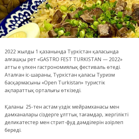
2022 жылдың 1 қазанында Түркістан қаласында
алғашқы рет «GASTRO FEST TURKISTAN — 2022»
атты ең үлкен гастрономиялық фестиваль өтеді.
Аталған іс-шараны, Түркістан қаласы Туризм
басқармасының «Open Turkistan» туристік
ақпараттық орталығы өткізеді.
Қаланың 25-тен астам үздік мейрамханасы мен
дәмханалары сіздерге ұлттық тағамдар, жергілікті
деликатестер мен стрит-фуд дәмділерін әзірлеп
береді.