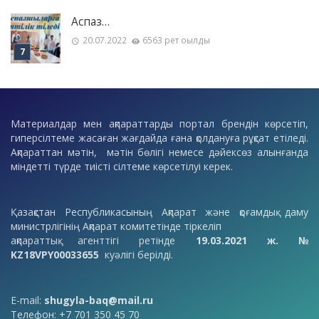
Аспаз…
20.07.2022
6563 рет оқылды
Материалдар мен ақпараттарды портал брендін көрсетіп,
гиперсілтеме жасаған жағдайда ғана қолдануға рұқсат етіледі.
Ақпараттан мәтін, мәтін бөлігі немесе дәйексөз алынғанда
міндетті түрде тиісті сілтеме көрсетілуі керек.
Қазақстан Республикасының Ақпарат және қоғамдық даму
министрлігінің Ақпарат комитетінде тіркеліп
ақпараттық агенттігі ретінде
19.03.2021 ж. №
KZ18VPY00033655
куәлігі берілді.
E-mail:
shugyla-baq@mail.ru
Телефон: +7 701 350 45 70