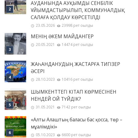
АУДАНЫНДА АУҚЫМДЫ СЕНБІЛІК
ҰЙЫМДАСТЫРЫЛЫП, КОММУНАЛДЫҚ
САЛАҒА ҚОЛДАУ КӨРСЕТІЛДІ
23.05.2026
23998 рет оқылды
МЕНІҢ ƏКЕМ МАЙДАНГЕР
20.05.2021
14474 рет оқылды
ЖАҺАНДАНУДЫҢ ЖАСТАРҒА ТИГІЗЕР
ӘСЕРІ
28.10.2023
10416 рет оқылды
ШЫМКЕНТТЕГІ КІТАП КӨРМЕСІНЕН
НЕНДЕЙ ОЙ ТҮЙДІК?
31.05.2021
7142 рет оқылды
«Алты Алаштың баласы бас қосса, төр –
мұғалімдікі»
05.10.2023
6600 рет оқылды