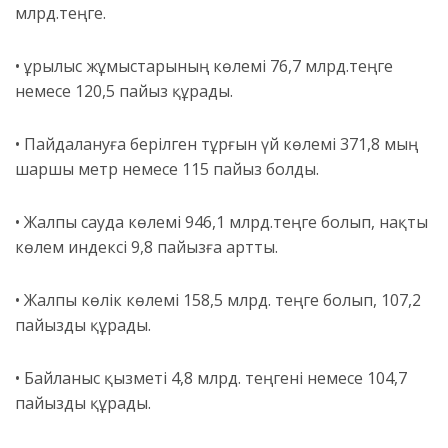
млрд.теңге.
• Құрылыс жұмыстарының көлемі 76,7 млрд.теңге
немесе 120,5 пайыз құрады.
• Пайдалануға берілген тұрғын үй көлемі 371,8 мың
шаршы метр немесе 115 пайыз болды.
• Жалпы сауда көлемі 946,1 млрд.теңге болып, нақты
көлем индексі 9,8 пайызға артты.
• Жалпы көлік көлемі 158,5 млрд. теңге болып, 107,2
пайызды құрады.
• Байланыс қызметі 4,8 млрд. теңгені немесе 104,7
пайызды құрады.