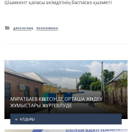
Шымкент қаласы әкімдігінің баспасөз қызметі
Posted
ДЕНСАУЛЫҚ
ЭКОНОМИКА
in
МҰРАТБАЕВ КӨШЕСІНДЕ ОРТАША ЖӨНДЕУ
ЖҰМЫСТАРЫ ЖҮРГІЗІЛУДЕ
АЛДЫҢҒЫ