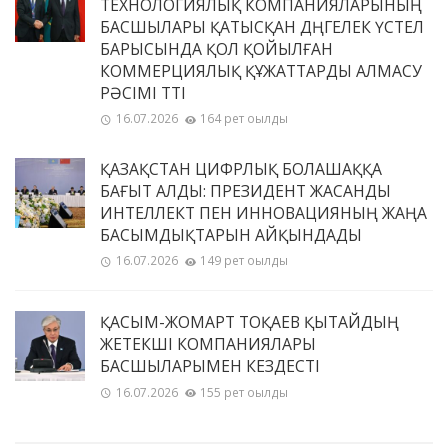
ТЕХНОЛОГИЯЛЫҚ КОМПАНИЯЛАРЫНЫҢ
БАСШЫЛАРЫ ҚАТЫСҚАН ДӨҢГЕЛЕК ҮСТЕЛ
БАРЫСЫНДА ҚОЛ ҚОЙЫЛҒАН
КОММЕРЦИЯЛЫҚ ҚҰЖАТТАРДЫ АЛМАСУ
РӘСІМІ ӨТТІ
16.07.2026
164 рет оқылды
ҚАЗАҚСТАН ЦИФРЛЫҚ БОЛАШАҚҚА
БАҒЫТ АЛДЫ: ПРЕЗИДЕНТ ЖАСАНДЫ
ИНТЕЛЛЕКТ ПЕН ИННОВАЦИЯНЫҢ ЖАҢА
БАСЫМДЫҚТАРЫН АЙҚЫНДАДЫ
16.07.2026
149 рет оқылды
ҚАСЫМ-ЖОМАРТ ТОҚАЕВ ҚЫТАЙДЫҢ
ЖЕТЕКШІ КОМПАНИЯЛАРЫ
БАСШЫЛАРЫМЕН КЕЗДЕСТІ
16.07.2026
155 рет оқылды