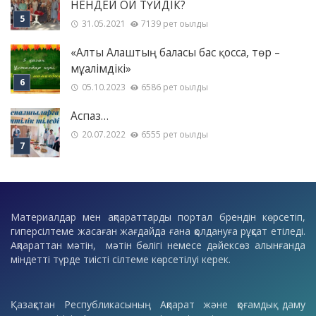
НЕНДЕЙ ОЙ ТҮЙДІК?
31.05.2021
7139 рет оқылды
«Алты Алаштың баласы бас қосса, төр –
мұғалімдікі»
05.10.2023
6586 рет оқылды
Аспаз…
20.07.2022
6555 рет оқылды
Материалдар мен ақпараттарды портал брендін көрсетіп,
гиперсілтеме жасаған жағдайда ғана қолдануға рұқсат етіледі.
Ақпараттан мәтін, мәтін бөлігі немесе дәйексөз алынғанда
міндетті түрде тиісті сілтеме көрсетілуі керек.
Қазақстан Республикасының Ақпарат және қоғамдық даму