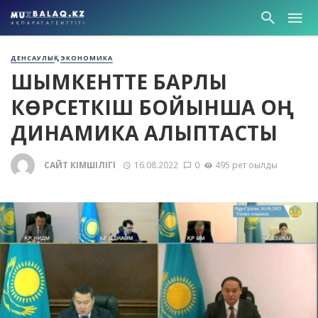
ДЕНСАУЛЫҚ
ЭКОНОМИКА
ШЫМКЕНТТЕ БАРЛЫҚ
КӨРСЕТКІШ БОЙЫНША ОҢ
ДИНАМИКА ҚАЛЫПТАСТЫ
САЙТ ӘКІМШІЛІГІ
16.08.2022
0
495 рет оқылды