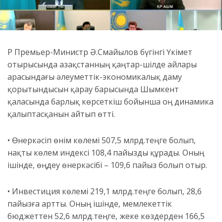
ҚР Премьер-Министр Ә.Смайылов бүгінгі Үкімет
отырысында Қазақстанның қаңтар-шілде айлары
арасындағы әлеуметтік-экономикалық даму
қорытындысын қарау барысында Шымкент
қаласында барлық көрсеткіш бойынша оң динамика
қалыптасқанын айтып өтті.
• Өнеркәсіп өнім көлемі 507,5 млрд.теңге болып,
нақты көлем индексі 108,4 пайызды құрады. Оның
ішінде, өңдеу өнеркәсібі – 109,6 пайыз болып отыр.
• Инвестиция көлемі 219,1 млрд.теңге болып, 28,6
пайызға артты. Оның ішінде, мемлекеттік
бюджеттен 52,6 млрд.теңге, жеке көздерден 166,5