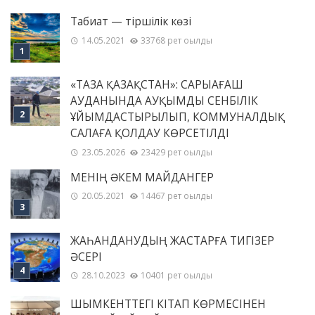
Табиғат — тіршілік көзі
14.05.2021
33768 рет оқылды
«ТАЗА ҚАЗАҚСТАН»: САРЫАҒАШ
АУДАНЫНДА АУҚЫМДЫ СЕНБІЛІК
ҰЙЫМДАСТЫРЫЛЫП, КОММУНАЛДЫҚ
САЛАҒА ҚОЛДАУ КӨРСЕТІЛДІ
23.05.2026
23429 рет оқылды
МЕНІҢ ƏКЕМ МАЙДАНГЕР
20.05.2021
14467 рет оқылды
ЖАҺАНДАНУДЫҢ ЖАСТАРҒА ТИГІЗЕР
ӘСЕРІ
28.10.2023
10401 рет оқылды
ШЫМКЕНТТЕГІ КІТАП КӨРМЕСІНЕН