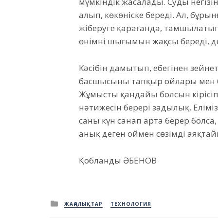
мүмкіндік жасалады. Суды негіз
алып, көкөніске береді. Ал, бұр
жіберуге қарағанда, тамшылатып с
өнімнің шығымын жақсы береді, де
Кәсібін дамытып, еңбегінен зейн
басшысының тапқыр ойлары мен б
Жұмыстың қандайы болсын кірісіп б
нәтижесін берері заңдылық. Елімі
саны күн санап арта берер болса,
анық деген оймен сөзімді аяқтай
Қобланды ӘБЕНОВ
Posted
ЖАҢАЛЫҚТАР
ТЕХНОЛОГИЯ
in