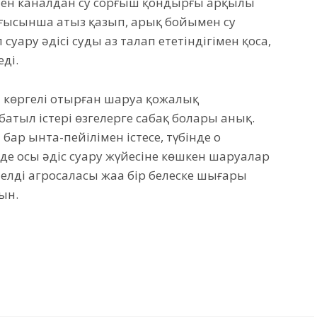
інен каналдан су сорғыш қондырғы арқылы
ынғысынша атыз қазып, арық бойымен су
уару әдісі суды аз талап ететіндігімен қоса,
ді.
ет көргелі отырған шаруа қожалық
атыл істері өзгелерге сабақ болары анық.
ар ынта-пейіліңмен істесең, түбінде оң
зде осы әдіс суару жүйесіне көшкен шаруалар
 елдің агросаласы жаңа бір белеске шығары
ын.