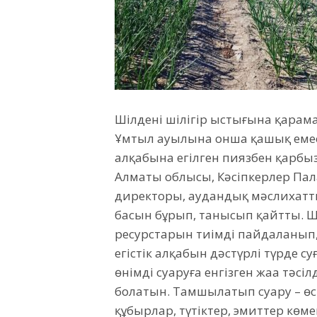
Шілденің шіліңгір ыстығына қара
Ұмтыл ауылына онша қашық емес
алқабына егілген пиязбен қарбызд
Алматы облысы, Кәсіпкерлер Пал
директоры, аудандық мәслихатт
басын бұрып, танысып қайтты. Ш
ресурстарын тиімді пайдаланып, 
егістік алқабын дәстүрлі түрде с
өнімді суаруға енгізген жаңа тәсі
болатын. Тамшылатып суару – өсі
құбырлар, түтіктер, эмиттер көм