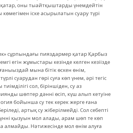
н қатар, оны тыңайтқыштарды үнемдейтін
 көмегімен іске асырылатын суару түрі
джик» сұрпындағы пияздармер қатар Қарбыз
темгі егін жұмыстары кезінде келген кезіңізде
ғаныңыздай мына бітік өскен өнім,
рлі суарудан гөрі суға көп үнем, әрі тегіс
імділігі сол, біріншіден, су аз
иянды шөптер дәннің өсіп, күш алып кетуіне
логия бойынша су тек керек жерге ғана
іледі, артық су жіберілмейді. Сол себепті
ннің қызуын мол алады, арам шөп те көп
ола алмайды. Нәтижесінде мол өнім алуға