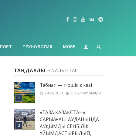
ПОРТ
ТЕХНОЛОГИЯ
MORE
ТАҢДАУЛЫ
ЖАҢАЛЫҚТАР
Табиғат — тіршілік көзі
14.05.2021
33763 рет оқылды
«ТАЗА ҚАЗАҚСТАН»:
САРЫАҒАШ АУДАНЫНДА
АУҚЫМДЫ СЕНБІЛІК
ҰЙЫМДАСТЫРЫЛЫП,