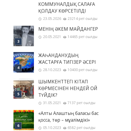
КОММУНАЛДЫҚ САЛАҒА
ҚОЛДАУ КӨРСЕТІЛДІ
23.05.2026
23214 рет оқылды
МЕНІҢ ƏКЕМ МАЙДАНГЕР
20.05.2021
14465 рет оқылды
ЖАҺАНДАНУДЫҢ
ЖАСТАРҒА ТИГІЗЕР ӘСЕРІ
28.10.2023
10400 рет оқылды
ШЫМКЕНТТЕГІ КІТАП
КӨРМЕСІНЕН НЕНДЕЙ ОЙ
ТҮЙДІК?
31.05.2021
7137 рет оқылды
«Алты Алаштың баласы бас
қосса, төр – мұғалімдікі»
05.10.2023
6582 рет оқылды