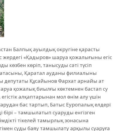
мастан Балпық ауылдық округіне қарасты
 жердегі «Қадыров» шаруа қожалығының егіс
ы көзбен көріп, танысудың сәті түсіп
атасының, Қаратал ауданы филиалының
ың депутаты Құсайынов Фархат арнайы ат
аруа қожалық биылғы көктемнен бастап су
егістік алқаптарынан мол өнім алу үшін
уғарудан бас тартып, Батыс Еуропалық елдері
лдің бірі – тамшылатып суаруды енгізген
мдіктің тікелей тамырлық зонасына
егімен суды баяу тамшылату арқылы суаруға