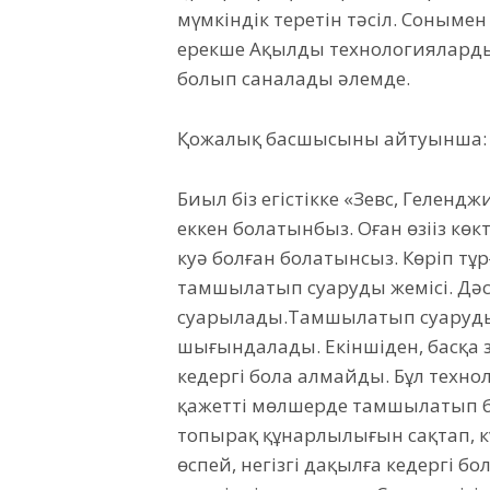
мүмкіндік теретін тәсіл. Соныме
ерекше Ақылды технологиялардың
болып саналады әлемде.
Қожалық басшысының айтуынша:
Биыл біз егістікке «Зевс, Гелен
еккен болатынбыз. Оған өзіңіз көк
куә болған болатынсыз. Көріп тұр
тамшылатып суарудың жемісі. Дәстү
суарылады.Тамшылатып суарудың ти
шығындалады. Екіншіден, басқа з
кедергі бола алмайды. Бұл техно
қажетті мөлшерде тамшылатып бер
топырақ құнарлылығын сақтап, кү
өспей, негізгі дақылға кедергі б