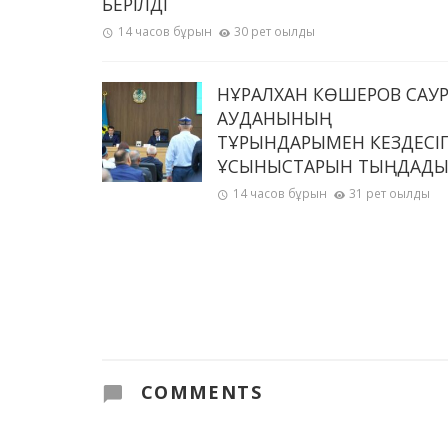
БЕРІЛДІ
14 часов бұрын
30 рет оқылды
НҰРАЛХАН КӨШЕРОВ САУ
АУДАНЫНЫҢ
ТҰРҒЫНДАРЫМЕН КЕЗДЕСІП
ҰСЫНЫСТАРЫН ТЫҢДАД
14 часов бұрын
31 рет оқылды
COMMENTS