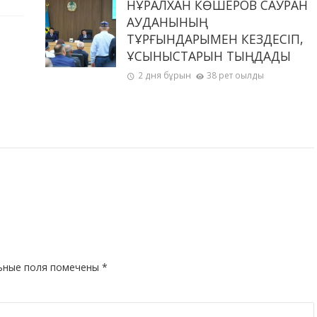
НҰРАЛХАН КӨШЕРОВ САУРАН
АУДАНЫНЫҢ
ТҰРҒЫНДАРЫМЕН КЕЗДЕСІП,
ҰСЫНЫСТАРЫН ТЫҢДАДЫ
2 дня бұрын
38 рет оқылды
ьные поля помечены
*