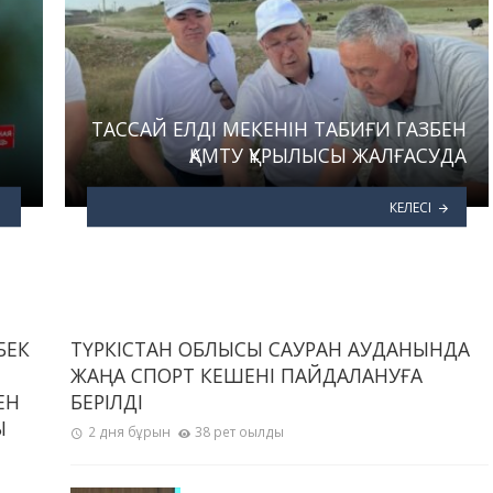
ТАССАЙ ЕЛДІ МЕКЕНІН ТАБИҒИ ГАЗБЕН
ҚАМТУ ҚҰРЫЛЫСЫ ЖАЛҒАСУДА
КЕЛЕСІ
БЕК
ТҮРКІСТАН ОБЛЫСЫ САУРАН АУДАНЫНДА
ЖАҢА СПОРТ КЕШЕНІ ПАЙДАЛАНУҒА
ЕН
БЕРІЛДІ
Ы
2 дня бұрын
38 рет оқылды