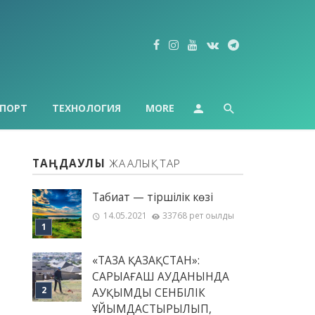
ПОРТ
ТЕХНОЛОГИЯ
MORE
ТАҢДАУЛЫ
ЖАҢАЛЫҚТАР
Табиғат — тіршілік көзі
14.05.2021
33768 рет оқылды
«ТАЗА ҚАЗАҚСТАН»:
САРЫАҒАШ АУДАНЫНДА
АУҚЫМДЫ СЕНБІЛІК
ҰЙЫМДАСТЫРЫЛЫП,