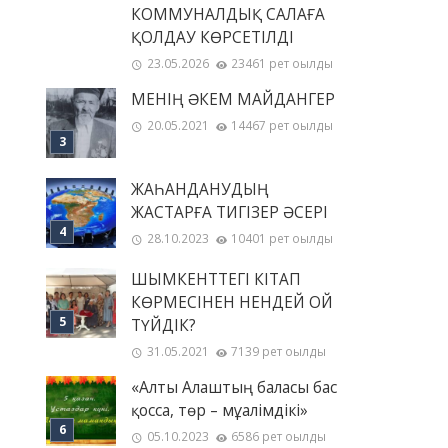
КОММУНАЛДЫҚ САЛАҒА
ҚОЛДАУ КӨРСЕТІЛДІ
23.05.2026
23461 рет оқылды
МЕНІҢ ƏКЕМ МАЙДАНГЕР
20.05.2021
14467 рет оқылды
ЖАҺАНДАНУДЫҢ
ЖАСТАРҒА ТИГІЗЕР ӘСЕРІ
28.10.2023
10401 рет оқылды
ШЫМКЕНТТЕГІ КІТАП
КӨРМЕСІНЕН НЕНДЕЙ ОЙ
ТҮЙДІК?
31.05.2021
7139 рет оқылды
«Алты Алаштың баласы бас
қосса, төр – мұғалімдікі»
05.10.2023
6586 рет оқылды