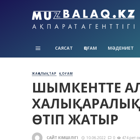
САЯСАТ
ҚОҒАМ
МӘДЕНИЕТ
ЖАҢАЛЫҚТАР
ҚОҒАМ
ШЫМКЕНТТЕ АЛ
ХАЛЫҚАРАЛЫҚ 
ӨТІП ЖАТЫР
САЙТ ӘКІМШІЛІГІ
10.06.2022
0
474 рет о