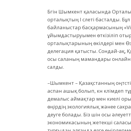
Бүгін Шымкент қаласында Орталы
орталықтың І слеті басталды. Б
байланыстар басқармасының «Vi
ұйымдастыруымен өткізіліп отыр. 
орталықтарының өкілдері мен Ө
делегация қатысты. Сондай-ақ, 
осы саланың мамандары онлайн 
салды.
–Шымкент – Қазақстанның оңтүстіг
аспан ашық болып, күн күлімдеп 
демалыс аймақтар мен киелі орын
өңірдің экологиялық жәнее сакр
деуге болады. Біз үшін осы әлеуе
экономикасының жетекші саласы
тұрғыдан алғанда өзге өңірлерм