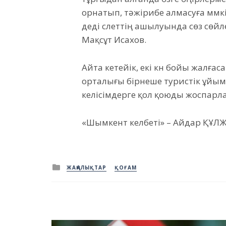
орнатып, тәжірибе алмасуға мүмкі
деді слеттің ашылуында сөз сөй
Мақсұт Исахов.
Айта кетейік, екі күн бойы жалғас
орталығы бірнеше туристік ұйы
келісімдерге қол қоюды жоспарл
«Шымкент келбеті» – Айдар ҚҰЛЖ
Posted
ЖАҢАЛЫҚТАР
ҚОҒАМ
in