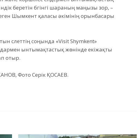
ндік беретін бүгінгі шараның маңызы зор, –
леген Шымкент қаласы әкімінің орынбасары
атын слеттің соңында «Visit Shymkent»
мдармен ынтымақтастық жөнінде екіжақты
ап отыр.
АНОВ, Фото Серік ҚОСАЕВ.