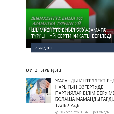
ШЫМКЕНТТЕ БИЫЛ 500 АЗАМАТҚА
ТҰРҒЫН ҮЙ СЕРТИФИКАТЫ БЕРІЛЕДІ
АЛДЫҢҒЫ
ОҚИ ОТЫРЫҢЫЗ
ЖАСАНДЫ ИНТЕЛЛЕКТ ЕҢ
НАРЫҒЫН ӨЗГЕРТУДЕ:
ПАРТИЯЛАР БІЛІМ БЕРУ М
БОЛАШАҚ МАМАНДЫҚТАРД
ТАЛҚЫЛАДЫ
20 часов бұрын
56 рет оқылды