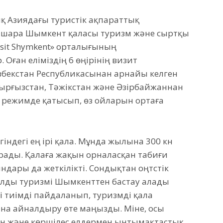
қ Азиядағы туристік ақпараттық
ұл шара Шымкент қаласы туризм және сыртқы
sit Shymkent» орталығының
Оған еліміздің 6 өңірінің визит
збекстан Республикасынан арнайы келген
Қырғызстан, Тәжікстан және Әзірбайжаннан
режимде қатысып, өз ойларын ортаға
індегі ең ірі қала. Мұнда жылына 300 күн
тұрады. Қалаға жақын орналасқан табиғи
дары да жеткілікті. Сондықтан оңтүстік
алды туризмі Шымкенттен бастау алады
тті тиімді пайдаланып, туризмді қала
на айналдыру өте маңызды. Міне, осы
ен және көршілес елдермен ынтымақтастық