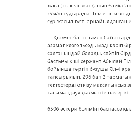
жасақтың келе жатқанын байқаған
күмән тудырады. Тексеріс кезінде
сұр-жасыл түсті арнайылданған иі
— Қызмет барысымен бағыттарды т
азамат көзге түседі. Бізді көріп
салғанындай болады, сөйтіп бірд
бастығы кіші сержант Абылай Ті
бойынша тәртіп бұзушы Әл-Фара
тапсырылып, 296 бап 2 тармағына
тектестерді өткізу мақсатынсыз за
тасымалдау» қызметтік тексерісі
6506 әскери бөлімінің баспасөз қы