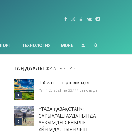
ПОРТ
ТЕХНОЛОГИЯ
MORE
ТАҢДАУЛЫ
ЖАҢАЛЫҚТАР
Табиғат — тіршілік көзі
14.05.2021
33777 рет оқылды
«ТАЗА ҚАЗАҚСТАН»:
САРЫАҒАШ АУДАНЫНДА
АУҚЫМДЫ СЕНБІЛІК
ҰЙЫМДАСТЫРЫЛЫП,