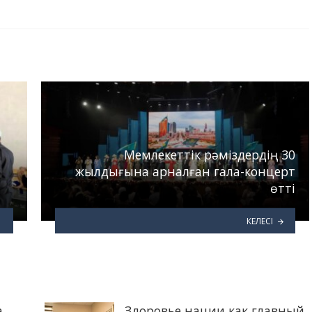
Мемлекеттік рәміздердің 30
жылдығына арналған гала-концерт
өтті
КЕЛЕСІ
а
Здоровье нации как главный