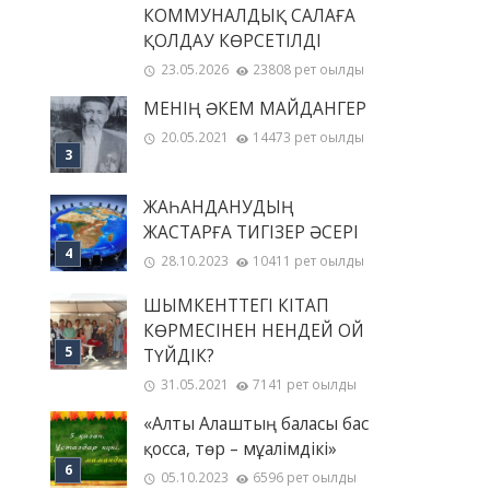
КОММУНАЛДЫҚ САЛАҒА
ҚОЛДАУ КӨРСЕТІЛДІ
23.05.2026
23808 рет оқылды
МЕНІҢ ƏКЕМ МАЙДАНГЕР
20.05.2021
14473 рет оқылды
ЖАҺАНДАНУДЫҢ
ЖАСТАРҒА ТИГІЗЕР ӘСЕРІ
28.10.2023
10411 рет оқылды
ШЫМКЕНТТЕГІ КІТАП
КӨРМЕСІНЕН НЕНДЕЙ ОЙ
ТҮЙДІК?
31.05.2021
7141 рет оқылды
«Алты Алаштың баласы бас
қосса, төр – мұғалімдікі»
05.10.2023
6596 рет оқылды