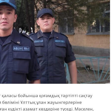
т қаласы бойынша қоғамдық тәртіпті сақтау
бөлімінің Ұлттық ұлан жауынгерлеріне
н күдікті азамат көздеріне түседі. Мәселен,