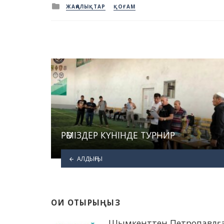
Posted
ЖАҢАЛЫҚТАР
ҚОҒАМ
in
РӘМІЗДЕР КҮНІНДЕ ТУРНИР
АЛДЫҢҒЫ
ОҚИ ОТЫРЫҢЫЗ
Шымкенттен Петропавлғ