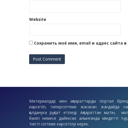
Website
Сохранить моё имя, email и адрес сайта
Материалдар мен ақпараттарды портал бренд
көрсетіп, гиперсілтеме жасаған жағдайда ға
қолдануға рұқсат етіледі. Ақпараттан мәтін, мәт
бөлігі немесе дәйексөз алынғанда міндетті түр
тиісті сілтеме көрсетілуі керек.