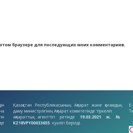
 в этом браузере для последующих моих комментариев.
ін
Қазақстан Республикасының Ақпарат және қоғамдық
E-
на
даму министрлігінің Ақпарат комитетінде тіркеліп
Т
ін
ақпараттық агенттігі ретінде
19.03.2021 ж. №
де
KZ18VPY00033655
куәлігі берілді.