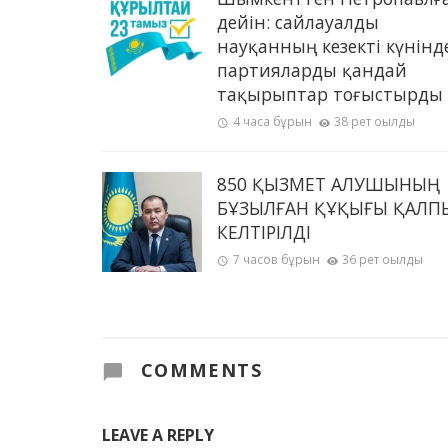
дейін: сайлауалды
науқанның кезекті күнінд
партияларды қандай
тақырыптар тоғыстырды
4 часа бұрын
38 рет оқылды
850 ҚЫЗМЕТ АЛУШЫНЫҢ
БҰЗЫЛҒАН ҚҰҚЫҒЫ ҚАЛП
КЕЛТІРІЛДІ
7 часов бұрын
36 рет оқылды
COMMENTS
LEAVE A REPLY