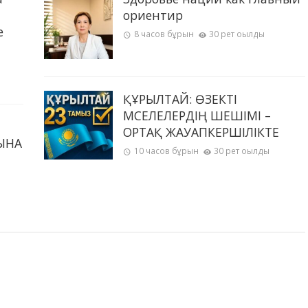
ориентир
е
8 часов бұрын
30 рет оқылды
ҚҰРЫЛТАЙ: ӨЗЕКТІ
МӘСЕЛЕЛЕРДІҢ ШЕШІМІ –
ОРТАҚ ЖАУАПКЕРШІЛІКТЕ
ЫНА
10 часов бұрын
30 рет оқылды