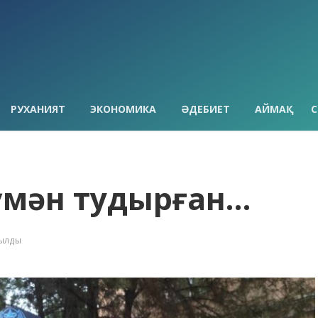
РУХАНИЯТ
ЭКОНОМИКА
ӘДЕБИЕТ
АЙМАҚ
С
күмән тудырған…
қылды