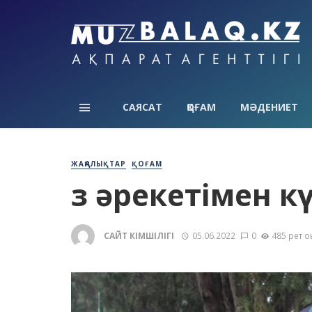
САЯСАТ
ҚОҒАМ
МӘДЕНИЕТ
ЖАҢАЛЫҚТАР
ҚОҒАМ
Өз әрекетімен 
САЙТ ӘКІМШІЛІГІ
05.06.2022
0
485 рет о