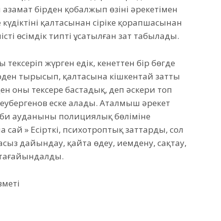
 азамат бірден қобалжып өзінің әрекетімен
 күдіктінің қалтасынан сіріңке қорапшасынан
сті өсімдік типті ұсатылған зат табылады.
ексеріп жүрген едік, кенеттен бір бөгде
 бірден тырысып, қалтасына кішкентай затты
ен оны тексере бастадық, деп әскери топ
леубергенов еске алады. Аталмыш әрекет
би ауданының полициялық бөліміне
 сай » Есiрткi, психотроптық заттарды, сол
ңсыз дайындау, қайта өңдеу, иемдену, сақтау,
 тағайындалды.
зметі