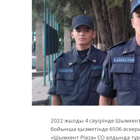
2022 жылдың 4 сәуірінде Шымкен
бойынша қызметінде 6506 әскери 
«Шымкент Plaza» СО алдында тұрға