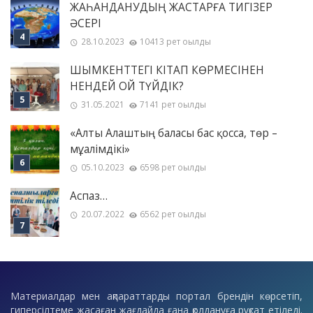
ЖАҺАНДАНУДЫҢ ЖАСТАРҒА ТИГІЗЕР
ӘСЕРІ
28.10.2023
10413 рет оқылды
ШЫМКЕНТТЕГІ КІТАП КӨРМЕСІНЕН
НЕНДЕЙ ОЙ ТҮЙДІК?
31.05.2021
7141 рет оқылды
«Алты Алаштың баласы бас қосса, төр –
мұғалімдікі»
05.10.2023
6598 рет оқылды
Аспаз…
20.07.2022
6562 рет оқылды
Материалдар мен ақпараттарды портал брендін көрсетіп,
гиперсілтеме жасаған жағдайда ғана қолдануға рұқсат етіледі.