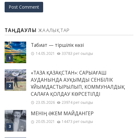
ТАҢДАУЛЫ
ЖАҢАЛЫҚТАР
Табиғат — тіршілік көзі
14.05.2021
33783 рет оқылды
«ТАЗА ҚАЗАҚСТАН»: САРЫАҒАШ
АУДАНЫНДА АУҚЫМДЫ СЕНБІЛІК
ҰЙЫМДАСТЫРЫЛЫП, КОММУНАЛДЫҚ
САЛАҒА ҚОЛДАУ КӨРСЕТІЛДІ
23.05.2026
23974 рет оқылды
МЕНІҢ ƏКЕМ МАЙДАНГЕР
20.05.2021
14473 рет оқылды