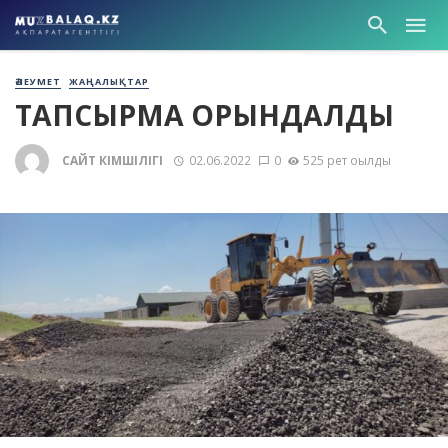
ӘЛЕУМЕТ
ЖАҢАЛЫҚТАР
ТАПСЫРМА ОРЫНДАЛДЫ
САЙТ ӘКІМШІЛІГІ
02.06.2022
0
525 рет оқылды