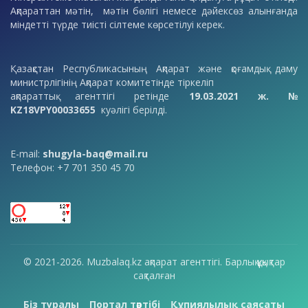
Ақпараттан мәтін, мәтін бөлігі немесе дәйексөз алынғанда
міндетті түрде тиісті сілтеме көрсетілуі керек.
Қазақстан Республикасының Ақпарат және қоғамдық даму
министрлігінің Ақпарат комитетінде тіркеліп
ақпараттық агенттігі ретінде
19.03.2021 ж. №
KZ18VPY00033655
куәлігі берілді.
E-mail:
shugyla-baq@mail.ru
Телефон: +7 701 350 45 70
© 2021-2026. Muzbalaq.kz ақпарат агенттігі. Барлық құқықтар
сақталған
Біз туралы
Портал тәртібі
Құпиялылық саясаты