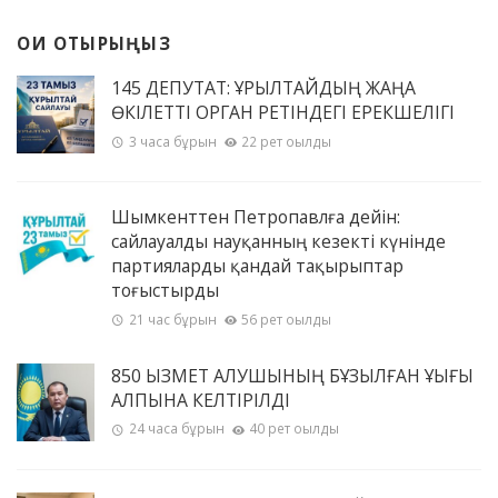
ОҚИ ОТЫРЫҢЫЗ
145 ДЕПУТАТ: ҚҰРЫЛТАЙДЫҢ ЖАҢА
ӨКІЛЕТТІ ОРГАН РЕТІНДЕГІ ЕРЕКШЕЛІГІ
3 часа бұрын
22 рет оқылды
Шымкенттен Петропавлға дейін:
сайлауалды науқанның кезекті күнінде
партияларды қандай тақырыптар
тоғыстырды
21 час бұрын
56 рет оқылды
850 ҚЫЗМЕТ АЛУШЫНЫҢ БҰЗЫЛҒАН ҚҰҚЫҒЫ
ҚАЛПЫНА КЕЛТІРІЛДІ
24 часа бұрын
40 рет оқылды