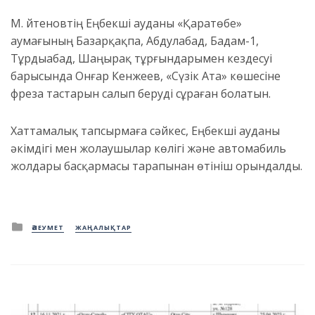
М. Әйтеновтің Еңбекші ауданы «Қаратөбе»
аумағының Базарқақпа, Абдулабад, Бадам-1,
Тұрдыабад, Шаңырақ тұрғындарымен кездесуі
барысында Онғар Кенжеев, «Сүзік Ата» көшесіне
фреза тастарын салып беруді сұраған болатын.
Хаттамалық тапсырмаға сәйкес, Еңбекші ауданы
әкімдігі мен жолаушылар көлігі және автомабиль
жолдары басқармасы тарапынан өтініш орындалды.
Posted
ӘЛЕУМЕТ
ЖАҢАЛЫҚТАР
in