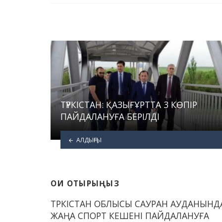
ТҮРКІСТАН: ҚАЗЫҒҰРТТА 3 КӨПІР
ПАЙДАЛАНУҒА БЕРІЛДІ
АЛДЫҢҒЫ
ОҚИ ОТЫРЫҢЫЗ
ТҮРКІСТАН ОБЛЫСЫ САУРАН АУДАНЫНД
ЖАҢА СПОРТ КЕШЕНІ ПАЙДАЛАНУҒА