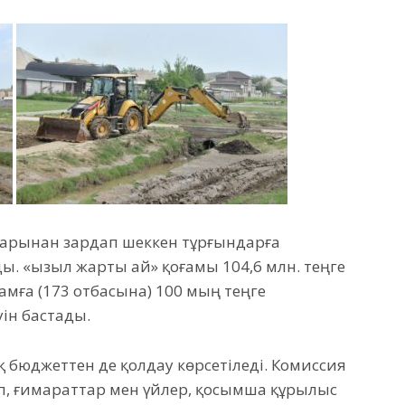
дарынан зардап шеккен тұрғындарға
ы. «Қызыл жарты ай» қоғамы 104,6 млн. теңге
дамға (173 отбасына) 100 мың теңге
ін бастады.
бюджеттен де қолдау көрсетіледі. Комиссия
, ғимараттар мен үйлер, қосымша құрылыс