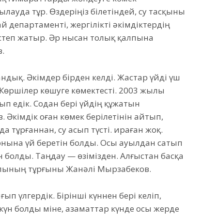
қылауда тұр. Өздеріңіз білетіндей, су тасқыны
 департаменті, жергілікті әкімдіктердің
істеп жатыр. Әр нысан толық қалпына
в.
ндық. Әкімдер бірден келді. Жастар үйді үш
. Көршілер көшуге көмектесті. 2003 жылы
п едік. Содан бері үйдің құжатын
 Әкімдік оған көмек берілетінін айтып,
 тұрғаннан, су асып түсті. Қираған жоқ.
орнына үй беретін болды. Осы ауылдан сатып
ін болды. Таңдау — өзімізден. Алғыстан басқа
ылының тұрғыны Жанәлі Мырзабеков.
ып үлгердік. Бірінші күннен бері келіп,
і күн болды міне, азаматтар күнде осы жерде