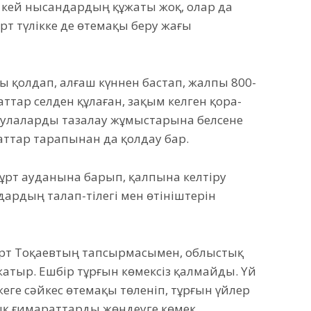
, кей нысандардың құжаты жоқ, олар да
рт түлікке де өтемақы беру жағы
ры қолдап, алғаш күннен бастап, жалпы 800-
маттар селден құлаған, зақым келген қора-
аулаларды тазалау жұмыстарына белсене
аттар тарапынан да қолдау бар.
ғұрт ауданына барып, қалпына келтіру
рдың талап-тілегі мен өтініштерін
рт Тоқаевтың тапсырмасымен, облыстық
атыр. Ешбір тұрғын көмексіз қалмайды. Үй
е сәйкес өтемақы төленіп, тұрғын үйлер
ық ғимараттарды жөндеуге көмек