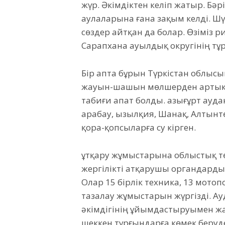
жүр. Әкімдіктен келіп жатыр. Бәр
аулаларына ғана зақым келді. Шү
сөздер айтқан да болар. Өзіміз 
Сарапхана ауылдық округінің тұ
Бір апта бұрын Түркістан облыс
жауын-шашын мөлшерден артық ж
табиғи апат болды. Қазығұрт ауда
Қарабау, Қызылқия, Шанақ, Алтынтө
қора-қопсыларға су кірген.
Құтқару жұмыстарына облыстық 
жергілікті атқарушы органдард
Олар 15 бірлік техника, 13 мот
тазалау жұмыстарын жүргізді. А
әкімдігінің ұйымдастыруымен жа
шеккен тұрғындарға көмек беруд