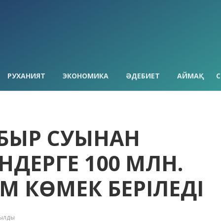
РУХАНИЯТ
ЭКОНОМИКА
ӘДЕБИЕТ
АЙМАҚ
С
ҢБЫР СУЫНАН
ДЕРГЕ 100 МЛН.
М КӨМЕК БЕРІЛЕДІ
қылды