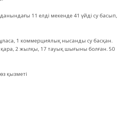
данындағы 11 елді мекенде 41 үйді су басып,
 құласа, 1 коммерциялық нысанды су басқан.
і қара, 2 жылқы, 17 тауық шығыны болған. 50
өз қызметі