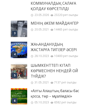
КОММУНАЛДЫҚ САЛАҒА
ҚОЛДАУ КӨРСЕТІЛДІ
23.05.2026
23220 рет оқылды
МЕНІҢ ƏКЕМ МАЙДАНГЕР
20.05.2021
14465 рет оқылды
ЖАҺАНДАНУДЫҢ
ЖАСТАРҒА ТИГІЗЕР ӘСЕРІ
28.10.2023
10400 рет оқылды
ШЫМКЕНТТЕГІ КІТАП
КӨРМЕСІНЕН НЕНДЕЙ ОЙ
ТҮЙДІК?
31.05.2021
7137 рет оқылды
«Алты Алаштың баласы бас
қосса, төр – мұғалімдікі»
05.10.2023
6582 рет оқылды