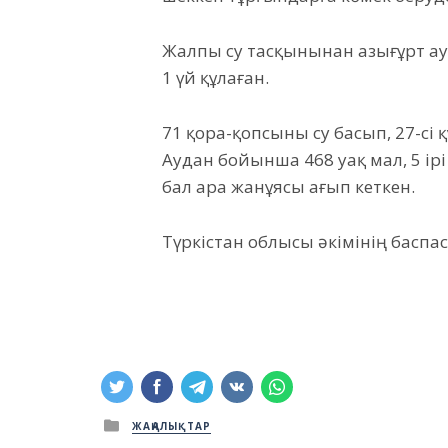
Жалпы су тасқынынан Қазығұрт ау
1 үй құлаған.
71 қора-қопсыны су басып, 27-сі
Аудан бойынша 468 уақ мал, 5 ір
бал ара жанұясы ағып кеткен.
Түркістан облысы әкімінің баспас
Posted
ЖАҢАЛЫҚТАР
in