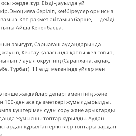
і осы жерде жүр. Біздің ауылда үй
кір. Эмоцияға беріліп, кейбіреулер орынсыз
ризамыз. Көп рақмет айтамыз бәріне, — дейді
рғыны Айша Кененбаева.
ының Қазығұрт, Сарыағаш аудандарында
ауып, Кентау қаласында қатты жел соғып,
нының 7 ауыл округінің (Сарапхана, Қақпақ,
бе, Тұрбат), 11 елді мекенінде үйлер мен
төтенше жағдайлар департаментінің және
ың 100-ден аса қызметкері жұмылдырылды.
опомпа күштерімен суды сору және арықтарды
уданда жұмысшы топтар құрылды. Аудан
стардан құрылған еріктілер топтары зардап
е.