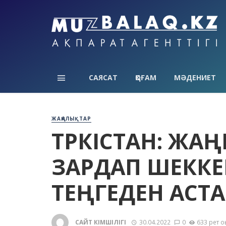
САЯСАТ
ҚОҒАМ
МӘДЕНИЕТ
ЖАҢАЛЫҚТАР
ТҮРКІСТАН: ЖА
ЗАРДАП ШЕККЕН
ТЕҢГЕДЕН АСТА
САЙТ ӘКІМШІЛІГІ
30.04.2022
0
633 рет о