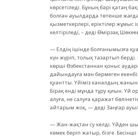
көрсетіледі. Бұның бәрі қатаң ба
болған ауылдарда төтенше жағдай
қызметкерлері, еріктілер жұмыс 
келтіріледі, – деді Өмірзақ Шөкее
— Елдің ішінде болғанымызға қуа
күн жүріп, толық тазартып берді
көрші Өзбекстаннан қоныс аудары
дайындауға мән бермеген екенбіз.
қуантты. Үйіміз каналдың жанында
Бірақ енді мұнда тұру қиын. Үй 
алуға, не салуға қаражат бөлінет
айтарым жоқ, — деді Заңғар ау
— Жан-жақтан су келді. Үйден шығ
көмек беріп жатыр, бізге. Бесінш