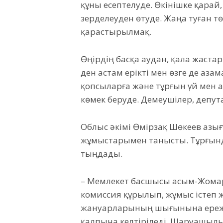
құны есептелуде. Өкінішке қарай
зерделеуден өтуде. Жаңа туған тө
қарастырылмақ.
Өңірдің басқа аудан, қала жаста
ден астам ерікті мен өзге де аза
қопсыларға және тұрғын үй мен 
көмек беруде. Демеушілер, депут
Облыс әкімі Өмірзақ Шөкеев Қазы
жұмыстарымен танысты. Тұрғында
тыңдады.
– Мемлекет басшысы Қасым-Жома
комиссия құрылып, жұмыс істеп ж
жануарларының шығынына ережег
қалпына келтіріледі. Шаруашыл