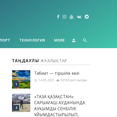
ПОРТ
ТЕХНОЛОГИЯ
MORE
ТАҢДАУЛЫ
ЖАҢАЛЫҚТАР
Табиғат — тіршілік көзі
14.05.2021
33763 рет оқылды
«ТАЗА ҚАЗАҚСТАН»:
САРЫАҒАШ АУДАНЫНДА
АУҚЫМДЫ СЕНБІЛІК
ҰЙЫМДАСТЫРЫЛЫП,