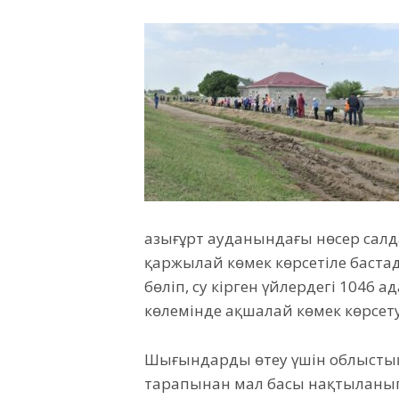
Қазығұрт ауданындағы нөсер сал
қаржылай көмек көрсетіле бастад
бөліп, су кірген үйлердегі 1046 а
көлемінде ақшалай көмек көрсету
Шығындарды өтеу үшін облыстық 
тарапынан мал басы нақтыланып