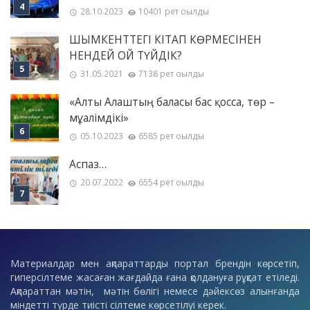
28.10.2023
10401 рет оқылды
ШЫМКЕНТТЕГІ КІТАП КӨРМЕСІНЕН
НЕНДЕЙ ОЙ ТҮЙДІК?
31.05.2021
7138 рет оқылды
«Алты Алаштың баласы бас қосса, төр –
мұғалімдікі»
05.10.2023
6585 рет оқылды
Аспаз…
20.07.2022
6554 рет оқылды
Материалдар мен ақпараттарды портал брендін көрсетіп,
гиперсілтеме жасаған жағдайда ғана қолдануға рұқсат етіледі.
Ақпараттан мәтін, мәтін бөлігі немесе дәйексөз алынғанда
міндетті түрде тиісті сілтеме көрсетілуі керек.