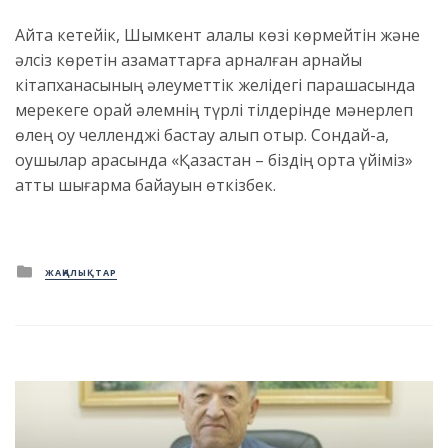
Айта кетейік, Шымкент қалалық көзі көрмейтін және
әлсіз көретін азаматтарға арналған арнайы
кітапханасының әлеуметтік желідегі парақшасында
мерекеге орай әлемнің түрлі тілдерінде мәнерлеп
өлең оқу челленджі бастау алып отыр. Сондай-ақ,
оқушылар арасында «Қазақстан – біздің ортақ үйіміз»
атты шығарма байқауын өткізбек.
Posted
ЖАҢАЛЫҚТАР
in