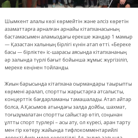
Шымкент қалалық көзі көрмейтін және әлсіз көретін
азаматтарға арналған арнайы кітапханасының
бастамасымен қаламыздағы ерекше жандар 1 мамыр
— Қазақстан халқының бірлігі күнін атап өтті. «Береке
басы — бірлікте» іс-шарасы аясында кітапхананың
әр залында түрлі бағыт бойынша жұмыс жүргізіліп,
мереке кеңінен тойланды.
Жиын барысында кітапхана оқырмандары тақырыптық
көрмені аралап, спорттық жарыстарға атсалысты,
концерттік бағдарламаны тамашалады. Атап айтар
болсақ, А.Қасымов атындағы залда дойбы, шахмат,
тоғызқұмалақтан спорттық сайыстар өтіп, соңынан
ұлттық спорт түрлері – асық ату, қол күресі, арқан тарту
мен гір көтеру жайында тифлокомментарийлі
деректі фильмдер көрсетілді. Ал, аудио залында