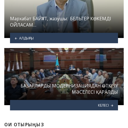
Мархабат БАЙҒҰТ, жазушы: БЕЛЬГЕР КӨКЕМДІ
ОЙЛАСАМ…
АЛДЫҢҒЫ
БАЗАРЛАРДЫ МОДЕРНИЗАЦИЯДАН ӨТКІЗУ
МӘСЕЛЕСІ ҚАРАЛДЫ
КЕЛЕСІ
ОҚИ ОТЫРЫҢЫЗ