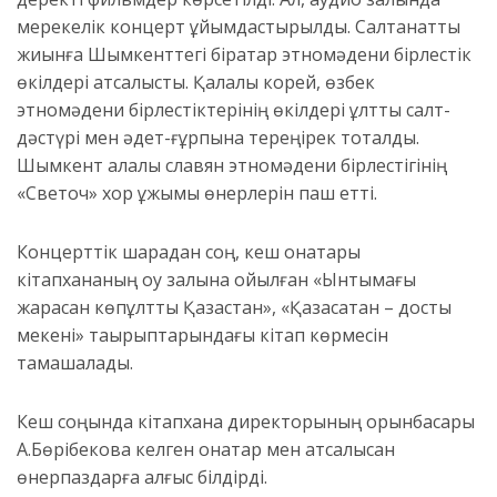
мерекелік концерт ұйымдастырылды. Салтанатты
жиынға Шымкенттегі бірқатар этномәдени бірлестік
өкілдері атсалысты. Қалалық корей, өзбек
этномәдени бірлестіктерінің өкілдері ұлттық салт-
дәстүрі мен әдет-ғұрпына тереңірек тоқталды.
Шымкент қалалық славян этномәдени бірлестігінің
«Светоч» хор ұжымы өнерлерін паш етті.
Концерттік шарадан соң, кеш қонақтары
кітапхананың оқу залына қойылған «Ынтымағы
жарасқан көпұлтты Қазақстан», «Қазақсатан – достық
мекені» тақырыптарындағы кітап көрмесін
тамашалады.
Кеш соңында кітапхана директорының орынбасары
А.Бөрібекова келген қонақтар мен атсалысқан
өнерпаздарға алғыс білдірді.