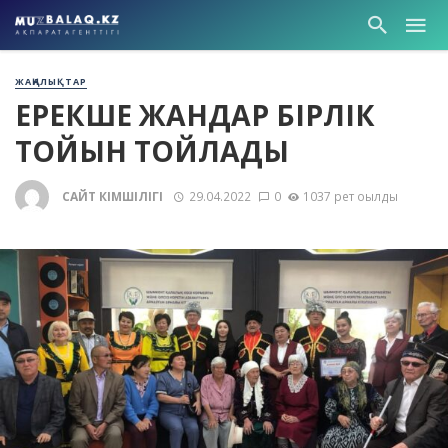
ЖАҢАЛЫҚТАР
ЕРЕКШЕ ЖАНДАР БІРЛІК
ТОЙЫН ТОЙЛАДЫ
САЙТ ӘКІМШІЛІГІ
29.04.2022
0
1037 рет оқылды