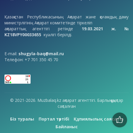
Қазақстан Республикасының Ақпарат және қоғамдық даму
министрлігінің Ақпарат комитетінде тіркеліп
ақпараттық агенттігі ретінде
19.03.2021 ж. №
KZ18VPY00033655
куәлігі берілді.
E-mail:
shugyla-baq@mail.ru
Телефон: +7 701 350 45 70
© 2021-2026. Muzbalaq.kz ақпарат агенттігі. Барлық құқықтар
сақталған
Біз туралы
Портал тәртібі
Құпиялылық саясаты
Байланыс