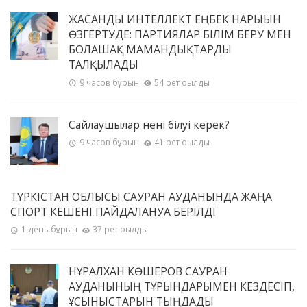
ЖАСАНДЫ ИНТЕЛЛЕКТ ЕҢБЕК НАРЫҒЫН
ӨЗГЕРТУДЕ: ПАРТИЯЛАР БІЛІМ БЕРУ МЕН
БОЛАШАҚ МАМАНДЫҚТАРДЫ
ТАЛҚЫЛАДЫ
9 часов бұрын
54 рет оқылды
Сайлаушылар нені білуі керек?
9 часов бұрын
41 рет оқылды
ТҮРКІСТАН ОБЛЫСЫ САУРАН АУДАНЫНДА ЖАҢА
СПОРТ КЕШЕНІ ПАЙДАЛАНУҒА БЕРІЛДІ
1 день бұрын
37 рет оқылды
НҰРАЛХАН КӨШЕРОВ САУРАН
АУДАНЫНЫҢ ТҰРҒЫНДАРЫМЕН КЕЗДЕСІП,
ҰСЫНЫСТАРЫН ТЫҢДАДЫ