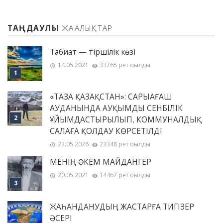
ТАҢДАУЛЫ
ЖАҢАЛЫҚТАР
Табиғат — тіршілік көзі
14.05.2021
33765 рет оқылды
«ТАЗА ҚАЗАҚСТАН»: САРЫАҒАШ
АУДАНЫНДА АУҚЫМДЫ СЕНБІЛІК
ҰЙЫМДАСТЫРЫЛЫП, КОММУНАЛДЫҚ
САЛАҒА ҚОЛДАУ КӨРСЕТІЛДІ
23.05.2026
23348 рет оқылды
МЕНІҢ ƏКЕМ МАЙДАНГЕР
20.05.2021
14467 рет оқылды
ЖАҺАНДАНУДЫҢ ЖАСТАРҒА ТИГІЗЕР
ӘСЕРІ