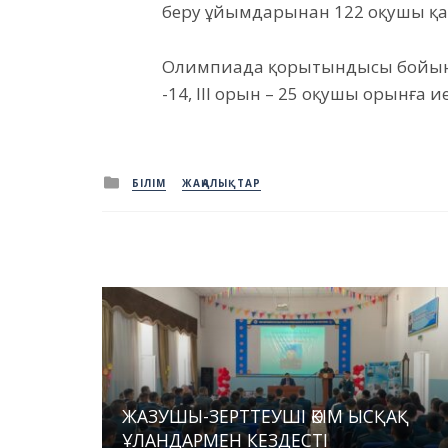
беру ұйымдарынан 122 оқушы қа
Олимпиада қорытындысы бойынша
-14, ІІІ орын – 25 оқушы орынға и
Posted
БІЛІМ
ЖАҢАЛЫҚТАР
in
ЖАЗУШЫ-ЗЕРТТЕУШІ ӘКІМ ЫСҚАҚ
ҰЛАНДАРМЕН КЕЗДЕСТІ