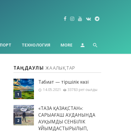
ПОРТ
ТЕХНОЛОГИЯ
MORE
ТАҢДАУЛЫ
ЖАҢАЛЫҚТАР
Табиғат — тіршілік көзі
14.05.2021
33783 рет оқылды
«ТАЗА ҚАЗАҚСТАН»:
САРЫАҒАШ АУДАНЫНДА
АУҚЫМДЫ СЕНБІЛІК
ҰЙЫМДАСТЫРЫЛЫП,