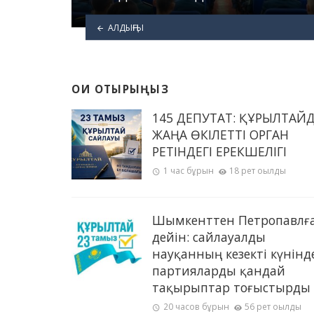
АЛДЫҢҒЫ
ОҚИ ОТЫРЫҢЫЗ
145 ДЕПУТАТ: ҚҰРЫЛТАЙ
ЖАҢА ӨКІЛЕТТІ ОРГАН
РЕТІНДЕГІ ЕРЕКШЕЛІГІ
1 час бұрын
18 рет оқылды
Шымкенттен Петропавлғ
дейін: сайлауалды
науқанның кезекті күнінд
партияларды қандай
тақырыптар тоғыстырды
20 часов бұрын
56 рет оқылды