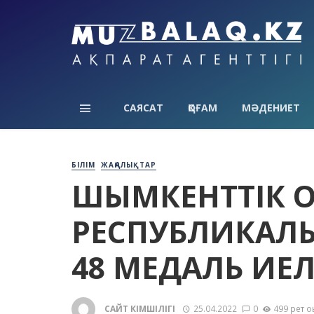
САЯСАТ
ҚОҒАМ
МӘДЕНИЕТ
БІЛІМ
ЖАҢАЛЫҚТАР
ШЫМКЕНТТІК 
РЕСПУБЛИКАЛ
48 МЕДАЛЬ ИЕ
САЙТ ӘКІМШІЛІГІ
25.04.2022
0
499 рет о