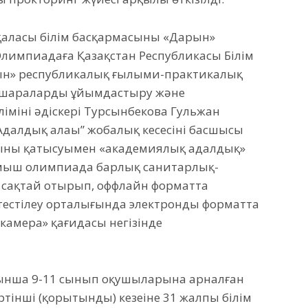
аласы білім басқармасының «Дарын»
 Олимпиадаға Қазақстан Республикасы Білім
рын» республикалық ғылыми-практикалық
- шараларды ұйымдастыру және
мінің әдіскері Турсынбекова Гульжан
алдық алаңы” жобалық кеңсесінің басшысы
ының қатысуымен «академиялық адалдық»
алмыш олимпиада барлық санитарлық-
сақтай отырып, оффлайн форматта
естілеу орталығында электронды форматта
 камера» қағидасы негізінде
йынша 9-11 сынып оқушыларына арналған
інші (қорытынды) кезеңіне 31 жалпы білім