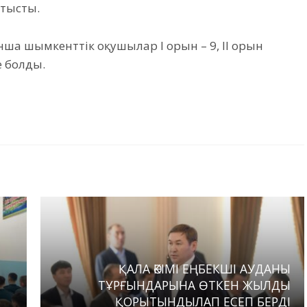
тысты.
 шымкенттік оқушылар І орын – 9, ІІ орын
е болды.
ҚАЛА ӘКІМІ ЕҢБЕКШІ АУДАНЫ
ТҰРҒЫНДАРЫНА ӨТКЕН ЖЫЛДЫ
ҚОРЫТЫНДЫЛАП ЕСЕП БЕРДІ