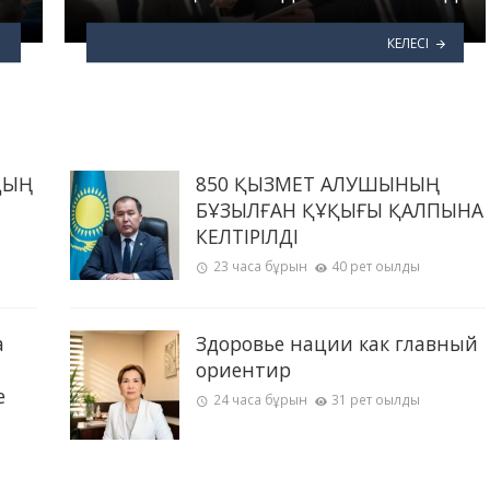
КЕЛЕСІ
ДЫҢ
850 ҚЫЗМЕТ АЛУШЫНЫҢ
БҰЗЫЛҒАН ҚҰҚЫҒЫ ҚАЛПЫНА
КЕЛТІРІЛДІ
23 часа бұрын
40 рет оқылды
а
Здоровье нации как главный
ориентир
е
24 часа бұрын
31 рет оқылды