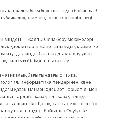
лығында жалпы білім беретін пәндер бойынша 9-
спубликалық олимпиаданың төртінші кезеңі
н міндеті — жалпы білім беру мекемелері
ық қабілеттерін және танымдық қызметке
амыту, дарынды балаларды қолдау үшін
-ақ ғылыми білімді насихаттау.
матикалық бағытындағы физика,
биология, информатика пәндерінен және
ғы қазақ тілі мен әдебиеті, орыс тілі мен
сыныптардағы қазақ тілі, қазақ тілінде
, ағылшын тілі, Қазақстан тарихы, өзін-өзі
, француз тілі пәндері бойынша Oqylyq.kz
прокторинг жүйесі арқылы өткізілді.