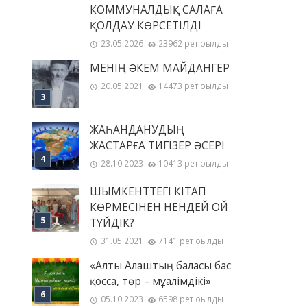
КОММУНАЛДЫҚ САЛАҒА
ҚОЛДАУ КӨРСЕТІЛДІ
23.05.2026
23962 рет оқылды
МЕНІҢ ƏКЕМ МАЙДАНГЕР
20.05.2021
14473 рет оқылды
ЖАҺАНДАНУДЫҢ
ЖАСТАРҒА ТИГІЗЕР ӘСЕРІ
28.10.2023
10413 рет оқылды
ШЫМКЕНТТЕГІ КІТАП
КӨРМЕСІНЕН НЕНДЕЙ ОЙ
ТҮЙДІК?
31.05.2021
7141 рет оқылды
«Алты Алаштың баласы бас
қосса, төр – мұғалімдікі»
05.10.2023
6598 рет оқылды