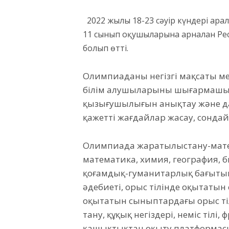
2022 жылғы 18-23 сәуір күндері ара
11 сынып оқушыларына арналған Ре
болып өтті.
Олимпиаданың негізгі мақсаты ме
білім алушыларының шығармашыл
қызығушылығын анықтау және д
қажетті жағдайлар жасау, сондай
Олимпиада жаратылыстану-мате
математика, химия, география, 
қоғамдық-гуманитарлық бағытында
әдебиеті, орыс тілінде оқытатын 
оқытатын сыныптардағы орыс тілі
тану, құқық негіздері, неміс тілі
қашықтықтан оқыту платформасы 