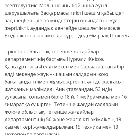
есептелуі тиіс. Мал шығыны бойынша Ауыл
шаруашылығы басқармасы тиісті шешім қабылдап,
заң шеңберінде өз міндеттерін орындасын. Бұл –
жергілікті, аудандық деңгейде шешілетін мәселе.
Біздің жіті назарымызда тұр, – деді Өмірзақ Шөкеев.
Түркістан облыстық төтенше жағдайлар
департаментінің бастығы Нұрғали Жүнісов
Қазығұрттағы 4 елді мекен мен Сарыағаштағы бір
елді мекенде жауын-шашын салдарын жою
бағытында түнімен жұмыс жүргенін, әлі де жалғасып
жатқанын мәлімдеді. Анықталғандай, 53 үйдің
ауласына, сонымен бірге 18 үй, 1 мейрамхана мен 16
ғимаратқа су кірген. Төтенше жағдай салдарын
жоюға облыстық төтенше жағдайлар
департаментінің 56 және жергілікті әкімдіктің 19
қызметкері жұмылдырылған. 15 техника мен 13
мотопомпа тартылған.