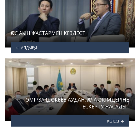
ҚОС АҚЫН ЖАСТАРМЕН КЕЗДЕСТІ
АЛДЫҢҒЫ
ӨМІРЗАҚ ШӨКЕЕВ АУДАН, ҚАЛА ӘКІМДЕРІНЕ
ЕСКЕРТУ ЖАСАДЫ
КЕЛЕСІ