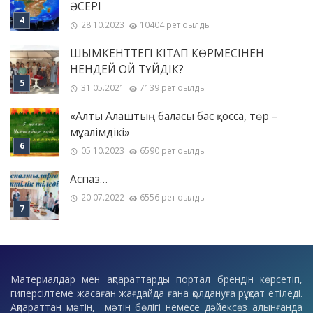
ӘСЕРІ
28.10.2023
10404 рет оқылды
ШЫМКЕНТТЕГІ КІТАП КӨРМЕСІНЕН
НЕНДЕЙ ОЙ ТҮЙДІК?
31.05.2021
7139 рет оқылды
«Алты Алаштың баласы бас қосса, төр –
мұғалімдікі»
05.10.2023
6590 рет оқылды
Аспаз…
20.07.2022
6556 рет оқылды
Материалдар мен ақпараттарды портал брендін көрсетіп,
гиперсілтеме жасаған жағдайда ғана қолдануға рұқсат етіледі.
Ақпараттан мәтін, мәтін бөлігі немесе дәйексөз алынғанда