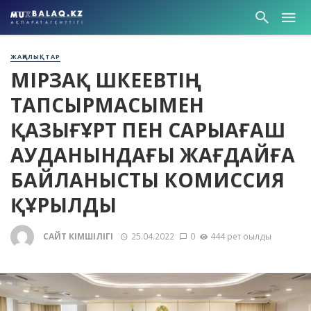
ЖАҢАЛЫҚТАР
ӨМІРЗАҚ ШӨКЕЕВТІҢ
ТАПСЫРМАСЫМЕН
ҚАЗЫҒҰРТ ПЕН САРЫАҒАШ
АУДАНЫНДАҒЫ ЖАҒДАЙҒА
БАЙЛАНЫСТЫ КОМИССИЯ
ҚҰРЫЛДЫ
САЙТ ӘКІМШІЛІГІ
25.04.2022
0
444 рет оқылды