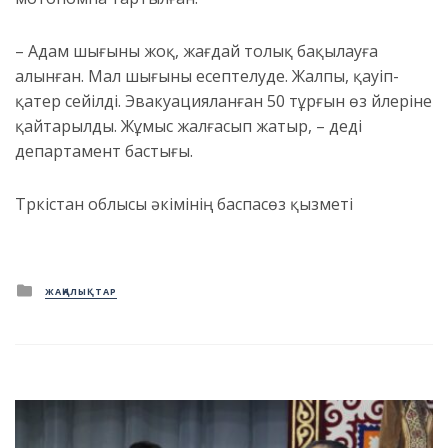
– Адам шығыны жоқ, жағдай толық бақылауға
алынған. Мал шығыны есептелуде. Жалпы, қауіп-
қатер сейілді. Эвакуацияланған 50 тұрғын өз үйлеріне
қайтарылды. Жұмыс жалғасып жатыр, – деді
департамент бастығы.
Түркістан облысы әкімінің баспасөз қызметі
Posted
ЖАҢАЛЫҚТАР
in