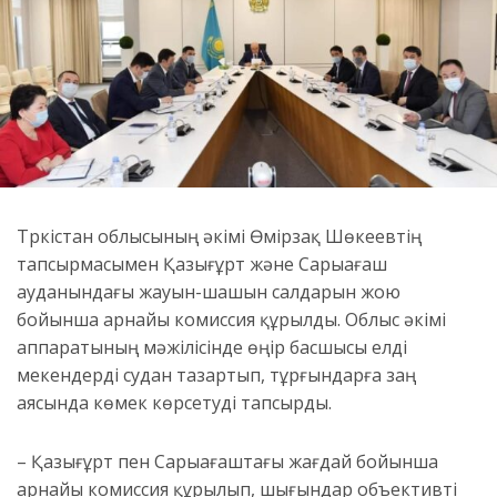
Түркістан облысының әкімі Өмірзақ Шөкеевтің
тапсырмасымен Қазығұрт және Сарыағаш
ауданындағы жауын-шашын салдарын жою
бойынша арнайы комиссия құрылды. Облыс әкімі
аппаратының мәжілісінде өңір басшысы елді
мекендерді судан тазартып, тұрғындарға заң
аясында көмек көрсетуді тапсырды.
– Қазығұрт пен Сарыағаштағы жағдай бойынша
арнайы комиссия құрылып, шығындар объективті