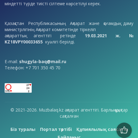
міндетті түрде тиісті сілтеме көрсетілуі керек.
Қазақстан Республикасының Ақпарат және қоғамдық даму
министрлігінің Ақпарат комитетінде тіркеліп
ақпараттық агенттігі ретінде
19.03.2021 ж. №
KZ18VPY00033655
куәлігі берілді.
E-mail:
shugyla-baq@mail.ru
Телефон: +7 701 350 45 70
© 2021-2026. Muzbalaq.kz ақпарат агенттігі. Барлық құқықтар
сақталған
Біз туралы
Портал тәртібі
Құпиялылық саясаты
Байланыс