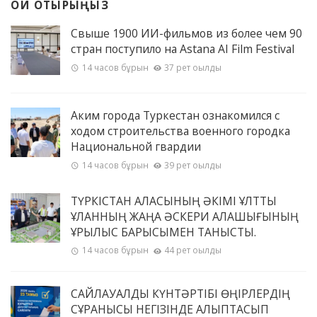
ОҚИ ОТЫРЫҢЫЗ
Свыше 1900 ИИ-фильмов из более чем 90
стран поступило на Astana AI Film Festival
14 часов бұрын
37 рет оқылды
Аким города Туркестан ознакомился с
ходом строительства военного городка
Национальной гвардии
14 часов бұрын
39 рет оқылды
ТҮРКІСТАН ҚАЛАСЫНЫҢ ӘКІМІ ҰЛТТЫҚ
ҰЛАННЫҢ ЖАҢА ӘСКЕРИ ҚАЛАШЫҒЫНЫҢ
ҚҰРЫЛЫС БАРЫСЫМЕН ТАНЫСТЫ.
14 часов бұрын
44 рет оқылды
САЙЛАУАЛДЫ КҮНТӘРТІБІ ӨҢІРЛЕРДІҢ
СҰРАНЫСЫ НЕГІЗІНДЕ ҚАЛЫПТАСЫП