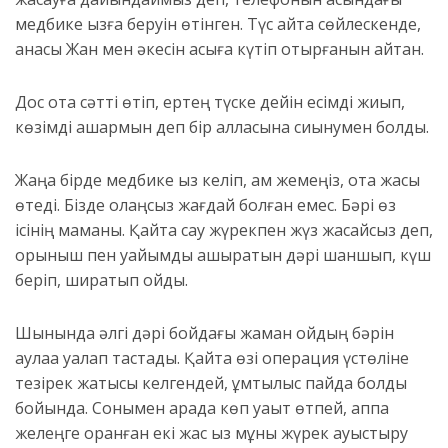
медбике қызға беруін өтінген. Түс қайта сөйлескенде,
анасы Жан мен әкесін асыға күтіп отырғанын айтқан.
Дос ота сәтті өтіп, ертең түске дейін есімді жиып,
көзімді ашармын деп бір алласына сиынумен болды.
Жаңа бірде медбике қыз келіп, қам жемеңіз, ота жақсы
өтеді. Бізде қолаңсыз жағдай болған емес. Бәрі өз
ісінің маманы. Қайта сау жүрекпен жүз жасайсыз деп,
қорқыныш пен уайымды қашыратын дәрі шаншып, күш
беріп, ширатып қойды.
Шынында әлгі дәрі бойдағы жаман ойдың бәрін
аулаққа қуалап тастады. Қайта өзі операция үстөліне
тезірек жатқысы келгендей, ұмтылыс пайда болды
бойында. Сонымен арада көп уақыт өтпей, аппақ
желеңге оранған екі жас қыз мұны жүрек ауыстыру