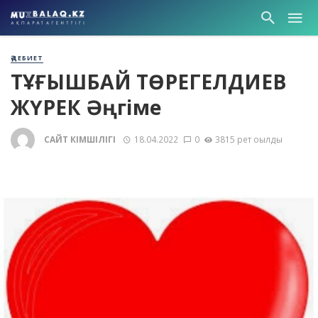
ӘДЕБИЕТ
ТҰҢҒЫШБАЙ ТӨРЕГЕЛДИЕВ
ЖҮРЕК Әңгіме
САЙТ ӘКІМШІЛІГІ
18.04.2022
0
3815 рет оқылды