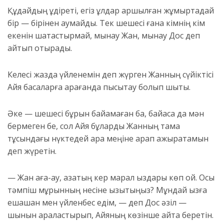
Құдайдың құдіреті, егіз ұлдар аршылған жұмыртқадай
бір — бірінен аумайды. Тек шешесі ғана кімнің кім
екенін шатастырмай, мынау Жан, мынау Дос деп
айтып отырады.
Келесі жазда үйленемін деп жүрген Жанның сүйіктісі
Айя басқаларға қарағанда пысықтау болып шықты.
Әке — шешесі бұрын байқамаған ба, байқаса да мән
бермеген бе, сол Айя бұларды Жанның тамақ
тұсындағы нүктедей қара меңіне қарап ажыратамын
деп жүретін.
— Жан аға-ау, қазақтың кер марал қыздары көп қой. Осы
тәмпіш мұрынның несіне қызықтыңыз? Мұндай қызға
ешқашан мен үйленбес едім, — деп Дос әзіл —
шынын араластырып, Айяның көзінше айта беретін.