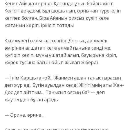
Кенет Айя да көрінді. Қасында ұзын бойлы жігіт.
Келісті де әдемі. Бұл шошынып, орнынан түрегеліп
кетпек болған. Бірақ Айяның риясыз күліп келе
жатқанын көріп, іркіліп тоқтады.
Қыз жүрегі сезімтал, сезгіш. Достың да жүрек
әмірінен алшақтап кете алмайтынына сенді ме,
жүгіріп келіп, мұны құшақтай алып, бауырына кіріп,
жүрек тұсына басын қойып жылап жіберді.
— Інім Қаршыға ғой… Жанмен қашан таныстырасың
деп жүр еді. Бүгін ауылдан келді. Жігітімнің аты Жан-
Дос деп айттым… Танысып қоясың ба? — деп
жәутеңдеп бұған қарады.
— Әрине, әрине …