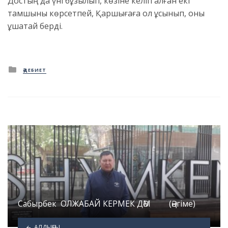
Достың да үні бұзылып, көзіне келіп қалған екі
тамшыны көрсетпей, Қаршығаға қол ұсынып, оны
құшақтай берді.
Posted
ӘДЕБИЕТ
in
Сабырбек ОЛЖАБАЙ КЕРМЕК ДӘМ (Әңгіме)
АЛДЫҢҒЫ