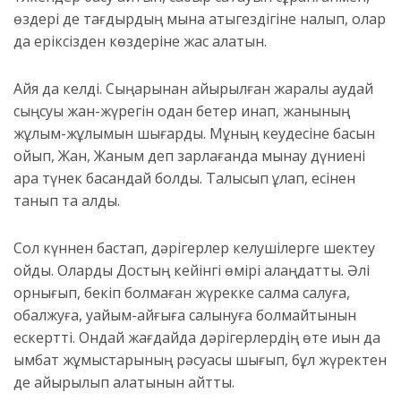
өздері де тағдырдың мына қатыгездігіне налып, олар
да еріксізден көздеріне жас алатын.
Айя да келді. Сыңарынан айырылған жаралы аққудай
сыңсуы жан-жүрегін одан бетер қинап, жанының
жұлым-жұлымын шығарды. Мұның кеудесіне басын
қойып, Жан, Жаным деп зарлағанда мынау дүниені
қара түнек басқандай болды. Талықсып құлап, есінен
танып та қалды.
Сол күннен бастап, дәрігерлер келушілерге шектеу
қойды. Оларды Достың кейінгі өмірі алаңдатты. Әлі
орнығып, бекіп болмаған жүрекке салмақ салуға,
қобалжуға, уайым-қайғыға салынуға болмайтынын
ескертті. Ондай жағдайда дәрігерлердің өте қиын да
қымбат жұмыстарының рәсуасы шығып, бұл жүректен
де айырылып қалатынын айтты.