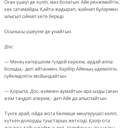
Оған үшеуі де күліп, мәз болатын. Айя ренжімейтін,
кек сақтамайды. Қайта жадырап, жайнап бұлармен
алысып ойнап кете береді.
Осынысы үшеуіне де ұнайтын.
Дос:
— Менің көгершінім гүлдей көркем, қардай аппақ
болады,- деп айтқанмен, бәрібір Айяның әдемілігін,
сүйкімділігін мойындайтын.
— Қорықпа, Дос, өзімнен аумайтын қара қызды саған
өзім таңдап әперем,- деп Айя да қалыспайтын.
Түнге қарай, ойда жоқта бөлімше меңгерушісі келіп,
күткен донорды туыстарың жеткізді. Қазір ота
жасауға дайындаймыз деп, телефонын қасындағы