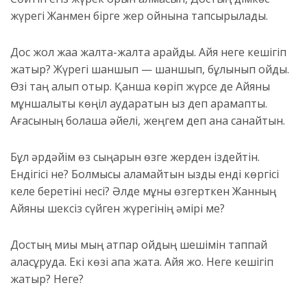
жүрегі Жанмен бірге жер қойнына тапсырылады.
Дос жол жаққа жалтақ-жалтақ қарайды. Айя неге кешігіп
жатыр? Жүрегі шаншып — шаншып, бұлқынып қойды.
Өзі таң қалып отыр. Қанша көріп жүрсе де Айяны
мұншалықты көңіл аударатын қыз деп қарамапты.
Ағасының болашақ әйелі, жеңгем деп қана санайтын.
Бұл әрдәйім өз сыңарын өзге жерден іздейтін.
Ендігісі не? Болмысы қаламайтын қызды енді көргісі
келе беретіні несі? Әлде мұны өзгерткен Жанның
Айяны шексіз сүйген жүрегінің әмірі ме?
Достың миы мың қатпар ойдың шешімін таппай
аласұруда. Екі көзі қақпа жақта. Айя жоқ. Неге кешігіп
жатыр? Неге?