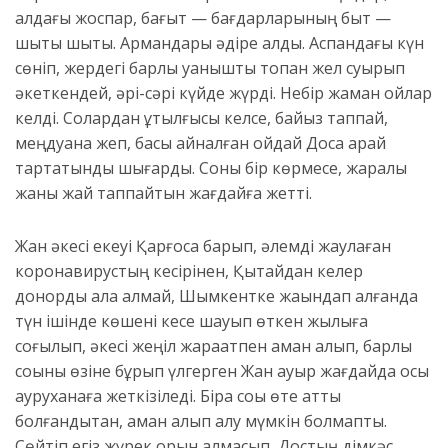
алдағы жоспар, бағыт — бағдарларының быт —
шыты шықты. Армандары әдіре қалды. Аспандағы күн
сөніп, жердегі барлық қуанышты топан жел суырып
әкеткендей, әрі-сәрі күйде жүрді. Небір жаман ойлар
келді. Солардан құтылғысы келсе, байыз таппай,
меңдуана жеп, басы айналған қойдай Досқа қарай
тартатынды шығарды. Соны бір көрмесе, жаралы
жаны жай таппайтын жағдайға жетті.
Жан әкесі екеуі Қарғосқа барып, әлемді жаулаған
коронавирустың кесірінен, Қытайдан келер
донорды ала алмай, Шымкентке жақындап қалғанда
түн ішінде көшені кесе шауып өткен жылқыға
соғылып, әкесі жеңіл жарақатпен аман қалып, барлық
соққыны өзіне бұрып үлгерген Жан ауыр жағдайда осы
ауруханаға жеткізіледі. Бірақ соққы өте қатты
болғандықтан, аман алып қалу мүмкін болмапты.
Сөйтіп егіз жүрек орын алмасып, Достың дімкәс