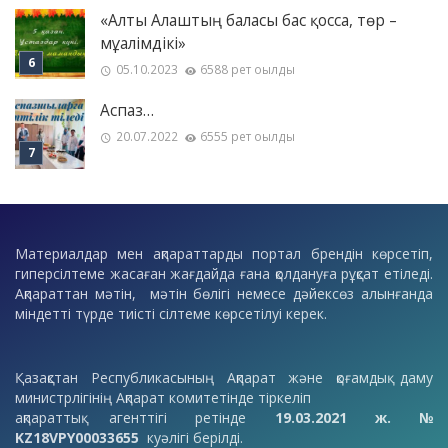
«Алты Алаштың баласы бас қосса, төр –
мұғалімдікі»
05.10.2023
6588 рет оқылды
Аспаз…
20.07.2022
6555 рет оқылды
Материалдар мен ақпараттарды портал брендін көрсетіп,
гиперсілтеме жасаған жағдайда ғана қолдануға рұқсат етіледі.
Ақпараттан мәтін, мәтін бөлігі немесе дәйексөз алынғанда
міндетті түрде тиісті сілтеме көрсетілуі керек.
Қазақстан Республикасының Ақпарат және қоғамдық даму
министрлігінің Ақпарат комитетінде тіркеліп
ақпараттық агенттігі ретінде
19.03.2021 ж. №
KZ18VPY00033655
куәлігі берілді.