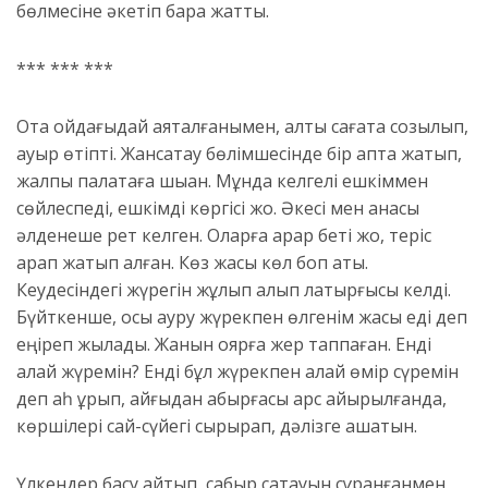
бөлмесіне әкетіп бара жатты.
*** *** ***
Ота ойдағыдай аяқталғанымен, алты сағатқа созылып,
ауыр өтіпті. Жансақтау бөлімшесінде бір апта жатып,
жалпы палатаға шыққан. Мұнда келгелі ешкіммен
сөйлеспеді, ешкімді көргісі жоқ. Әкесі мен анасы
әлденеше рет келген. Оларға қарар беті жоқ, теріс
қарап жатып алған. Көз жасы көл боп ақты.
Кеудесіндегі жүрегін жұлып алып лақтырғысы келді.
Бүйткенше, осы ауру жүрекпен өлгенім жақсы еді деп
еңіреп жылады. Жанын қоярға жер таппаған. Енді
қалай жүремін? Енді бұл жүрекпен қалай өмір сүремін
деп аһ ұрып, қайғыдан қабырғасы қарс айырылғанда,
көршілері сай-сүйегі сырқырап, дәлізге қашатын.
Үлкендер басу айтып, сабыр сақтауын сұранғанмен,