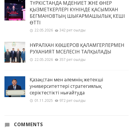
ТҮРКІСТАНДА МӘДЕНИЕТ ЖӘНЕ ӨНЕР
ҚЫЗМЕТКЕРЛЕРІ КҮНІНДЕ ҚАСЫМХАН
БЕГМАНОВТЫҢ ШЫҒАРМАШЫЛЫҚ КЕШІ
ӨТТІ
22.05.2026
342 рет оқылды
НҰРАЛХАН КӨШЕРОВ ҚАЛАМГЕРЛЕРМЕН
РУХАНИЯТ МӘСЕЛЕСІН ТАЛҚЫЛАДЫ
22.05.2026
357 рет оқылды
Қазақстан мен әлемнің жетекші
университеттері стратегиялық
серіктестікті нығайтуда
01.11.2025
972 рет оқылды
COMMENTS