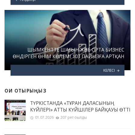
ШЫМКЕНТТЕ ШАҒЫН ЖӘНЕ ОРТА БИЗНЕС
ӨНДІРГЕН ӨНІМ КӨЛЕМІ 103 ПАЙЫЗҒА АРТҚАН
КЕЛЕСІ
ОҚИ ОТЫРЫҢЫЗ
ТҮРКІСТАНДА «ТҰРАН ДАЛАСЫНЫҢ
КҮЙЛЕРІ» АТТЫ КҮЙШІЛЕР БАЙҚАУЫ ӨТТІ
01.07.2026
207 рет оқылды