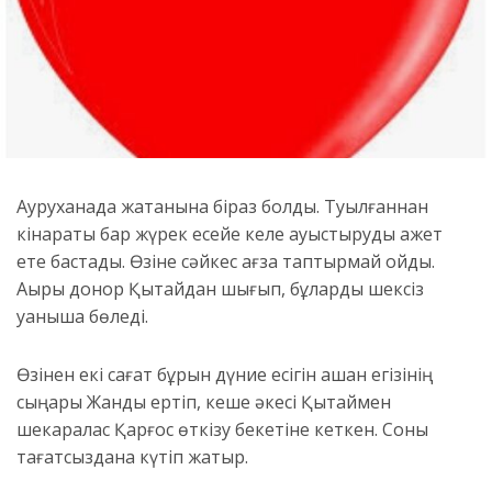
Ауруханада жатқанына біраз болды. Туылғаннан
кінараты бар жүрек есейе келе ауыстыруды қажет
ете бастады. Өзіне сәйкес ағза таптырмай қойды.
Ақыры донор Қытайдан шығып, бұларды шексіз
қуанышқа бөледі.
Өзінен екі сағат бұрын дүние есігін ашқан егізінің
сыңары Жанды ертіп, кеше әкесі Қытаймен
шекаралас Қарғос өткізу бекетіне кеткен. Соны
тағатсыздана күтіп жатыр.