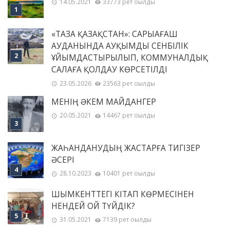
14.05.2021
33773 рет оқылды
«ТАЗА ҚАЗАҚСТАН»: САРЫАҒАШ
АУДАНЫНДА АУҚЫМДЫ СЕНБІЛІК
ҰЙЫМДАСТЫРЫЛЫП, КОММУНАЛДЫҚ
САЛАҒА ҚОЛДАУ КӨРСЕТІЛДІ
23.05.2026
23563 рет оқылды
МЕНІҢ ƏКЕМ МАЙДАНГЕР
20.05.2021
14467 рет оқылды
ЖАҺАНДАНУДЫҢ ЖАСТАРҒА ТИГІЗЕР
ӘСЕРІ
28.10.2023
10401 рет оқылды
ШЫМКЕНТТЕГІ КІТАП КӨРМЕСІНЕН
НЕНДЕЙ ОЙ ТҮЙДІК?
31.05.2021
7139 рет оқылды