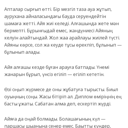
Апталар сырғып өтті. Бір мезгіл таза ауа жұтып,
аурухана айналасындағы бауда серуендейтін
шамаға жетті. Айя жиі келеді. Алғашында жете мән
бермепті. Бұрынғыдай емес, жандүниесі Айяның
келуін қалайтындай. Жол жаққа қарайлауы жиілей түсті.
Айяны көрсе, сол жақ кеуде тұсы өрекпіп, бұлқынып —
бұлқынып қалады.
Айя алғашқы кезде бұған қарауға батпады. Үнемі
жанарын бұрып, үнсіз егіліп — егіліп кететін.
Өзі оңып жүрмесе де оны жұбатуға тырысты. Биыл
оқуыңның соңы. Жақсы бітіріп ал. Диплом өміріңнің ең
басты құжаты. Сабақтан қалма деп, ескертіп жүрді.
Айяға да оңай болмады. Болашағының күл —
паршасы шыққанына сенер емес. Бақытты күндер,