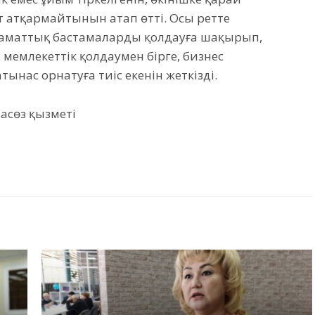
т атқармайтынын атап өтті. Осы ретте
заматтық бастамаларды қолдауға шақырып,
мемлекеттік қолдаумен бірге, бизнес
нас орнатуға тиіс екенін жеткізді.
асөз қызметі