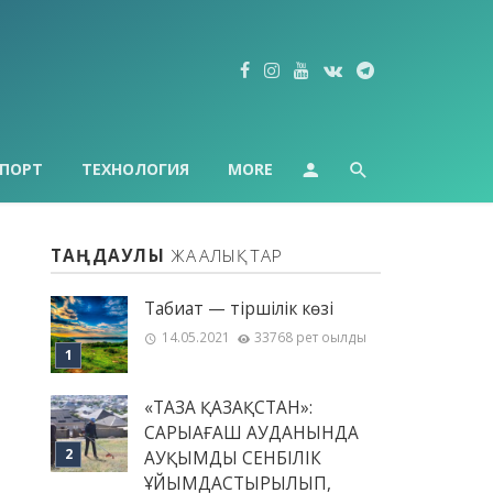
ПОРТ
ТЕХНОЛОГИЯ
MORE
ТАҢДАУЛЫ
ЖАҢАЛЫҚТАР
Табиғат — тіршілік көзі
14.05.2021
33768 рет оқылды
«ТАЗА ҚАЗАҚСТАН»:
САРЫАҒАШ АУДАНЫНДА
АУҚЫМДЫ СЕНБІЛІК
ҰЙЫМДАСТЫРЫЛЫП,