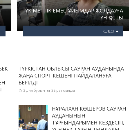
ҮКІМЕТТІК ЕМЕС ҰЙЫМДАР ЖОЛДАУҒА
ҮН ҚОСТЫ
КЕЛЕСІ
БЕК
ТҮРКІСТАН ОБЛЫСЫ САУРАН АУДАНЫНДА
ЖАҢА СПОРТ КЕШЕНІ ПАЙДАЛАНУҒА
ЕН
БЕРІЛДІ
Ы
2 дня бұрын
38 рет оқылды
НҰРАЛХАН КӨШЕРОВ САУРАН
АУДАНЫНЫҢ
ТҰРҒЫНДАРЫМЕН КЕЗДЕСІП,
ҰСЫНЫСТАРЫН ТЫҢДАДЫ