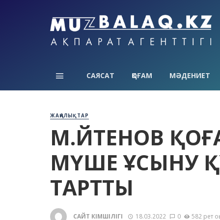
САЯСАТ
ҚОҒАМ
МӘДЕНИЕТ
ЖАҢАЛЫҚТАР
М.ӘЙТЕНОВ ҚО
МҮШЕ ҰСЫНУ ҚҰ
ТАРТТЫ
САЙТ ӘКІМШІЛІГІ
18.03.2022
0
582 рет о