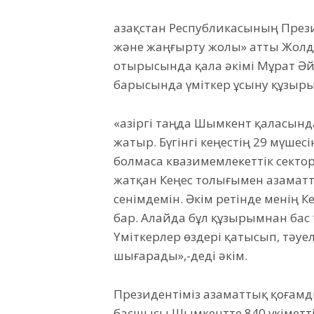
Қазақстан Республикасының Прези
және жаңғырту жолы» атты Жолд
отырысында қала әкімі Мұрат Әй
барысында үміткер ұсыну құзыры
«Қазіргі таңда Шымкент қаласынд
жатыр. Бүгінгі кеңестің 29 мүшес
болмаса квазимемлекеттік секто
жатқан Кеңес толығымен азаматт
сенімдемін. Әкім ретінде менің К
бар. Алайда бұл құзырымнан бас 
Үміткерлер өздері қатысып, тәуе
шығарады»,-деді әкім.
Президентіміз азаматтық қоғамды
басшысы Шымкентте 840 үкіметтік