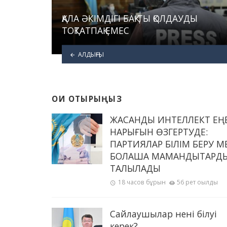
ҚАЛА ӘКІМДІГІ БАҚ-ТЫ ҚОЛДАУДЫ
ТОҚТАТПАҚ ЕМЕС
АЛДЫҢҒЫ
ОҚИ ОТЫРЫҢЫЗ
ЖАСАНДЫ ИНТЕЛЛЕКТ ЕҢ
НАРЫҒЫН ӨЗГЕРТУДЕ:
ПАРТИЯЛАР БІЛІМ БЕРУ М
БОЛАШАҚ МАМАНДЫҚТАРД
ТАЛҚЫЛАДЫ
18 часов бұрын
56 рет оқылды
Сайлаушылар нені білуі
керек?