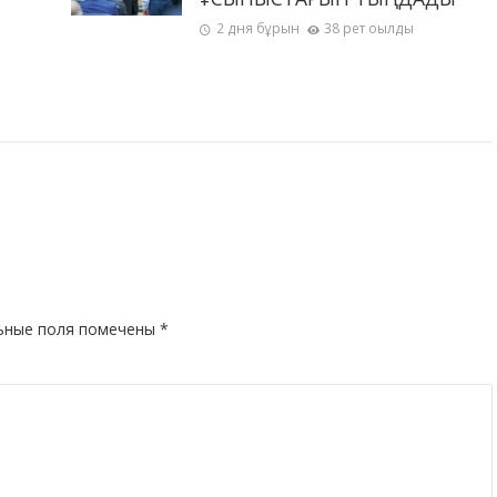
2 дня бұрын
38 рет оқылды
ьные поля помечены
*