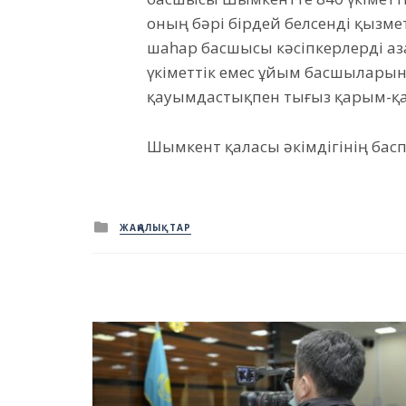
оның бәрі бірдей белсенді қызме
шаһар басшысы кәсіпкерлерді а
үкіметтік емес ұйым басшыларын 
қауымдастықпен тығыз қарым-қаты
Шымкент қаласы әкімдігінің басп
Posted
ЖАҢАЛЫҚТАР
in