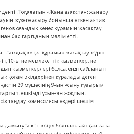
денті Қ.Тоқаевтың «Жаңа Қазақстан: жаңару
ауын жүзеге асыру бойынша өткен актив
тенов Қоғамдық кеңес құрамын жасақтау
нан бас тартқанын мәлім етті.
а Қоғамдық кеңес құрамын жасақтау жүріп
інің 10-ы не мемлекеттік қызметкер, не
рдың қызметкерлері болса, енді сайланып
ық қоғам өкілдерінен құралады деген
еңестің 29 мүшесінің 9-ын ұсыну құзырым
тартып, ешкімді ұсынған жоқпын.
лсіз таңдау комиссиясы өздері шешім
 дамытуға көп көңіл бөлгенін айтқан қала
 емес ұйым тіркелгенін, өкінішке қарай