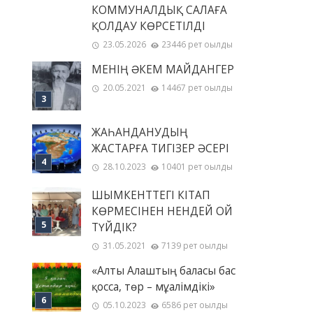
КОММУНАЛДЫҚ САЛАҒА
ҚОЛДАУ КӨРСЕТІЛДІ
23.05.2026
23446 рет оқылды
МЕНІҢ ƏКЕМ МАЙДАНГЕР
20.05.2021
14467 рет оқылды
ЖАҺАНДАНУДЫҢ
ЖАСТАРҒА ТИГІЗЕР ӘСЕРІ
28.10.2023
10401 рет оқылды
ШЫМКЕНТТЕГІ КІТАП
КӨРМЕСІНЕН НЕНДЕЙ ОЙ
ТҮЙДІК?
31.05.2021
7139 рет оқылды
«Алты Алаштың баласы бас
қосса, төр – мұғалімдікі»
05.10.2023
6586 рет оқылды