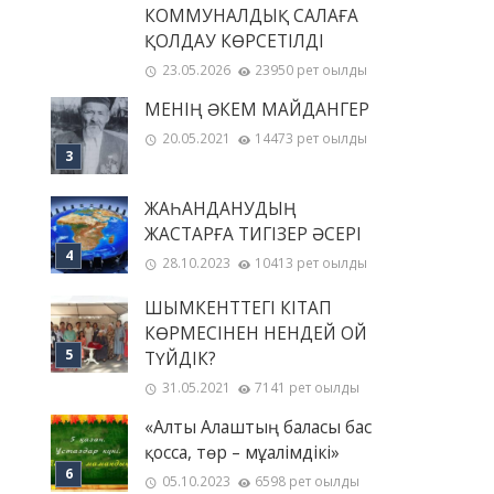
КОММУНАЛДЫҚ САЛАҒА
ҚОЛДАУ КӨРСЕТІЛДІ
23.05.2026
23950 рет оқылды
МЕНІҢ ƏКЕМ МАЙДАНГЕР
20.05.2021
14473 рет оқылды
ЖАҺАНДАНУДЫҢ
ЖАСТАРҒА ТИГІЗЕР ӘСЕРІ
28.10.2023
10413 рет оқылды
ШЫМКЕНТТЕГІ КІТАП
КӨРМЕСІНЕН НЕНДЕЙ ОЙ
ТҮЙДІК?
31.05.2021
7141 рет оқылды
«Алты Алаштың баласы бас
қосса, төр – мұғалімдікі»
05.10.2023
6598 рет оқылды