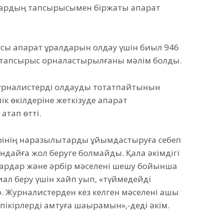
дардың тапсырысымен біржақты ақпарат
 ақпарат құралдарын қолдау үшін биыл 946
ық тапсырыс орналастырылғаны мәлім болды.
урналистерді қолдауды тоқтатпайтынын
к өкілдеріне жеткізуде ақпарат
атап өтті.
ерінің наразылықтарды ұйымдастыруға себеп
ұндайға жол беруге болмайды. Қала әкімдігі
бардар және әрбір мәселені шешу бойынша
ал беру үшін хайп қуып, «түймедейді
оқ. Журналистерден кез келген мәселені ашық
пікірлерді қамтуға шақырамын»,-деді әкім.