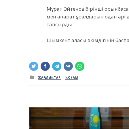
Мұрат Әйтенов бірінші орынбаса
мен ақпарат құралдарын одан әрі 
тапсырды.
Шымкент қаласы әкімдігінің баспа
Posted
ЖАҢАЛЫҚТАР
ҚОҒАМ
in