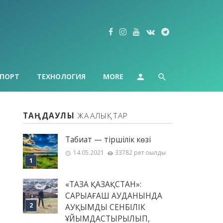
ПОРТ
ТЕХНОЛОГИЯ
MORE
ТАҢДАУЛЫ
ЖАҢАЛЫҚТАР
Табиғат — тіршілік көзі
14.05.2021
33782 рет оқылды
«ТАЗА ҚАЗАҚСТАН»:
САРЫАҒАШ АУДАНЫНДА
АУҚЫМДЫ СЕНБІЛІК
ҰЙЫМДАСТЫРЫЛЫП,