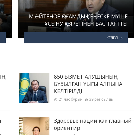
М.ӘЙТЕНОВ ҚОҒАМДЫҚ КЕҢЕСКЕ МҮШЕ
ҰСЫНУ ҚҰЗІРЕТІНЕН БАС ТАРТТЫ
КЕЛЕСІ
ЫҢ
850 ҚЫЗМЕТ АЛУШЫНЫҢ
БҰЗЫЛҒАН ҚҰҚЫҒЫ ҚАЛПЫНА
КЕЛТІРІЛДІ
21 час бұрын
39 рет оқылды
а
Здоровье нации как главный
ориентир