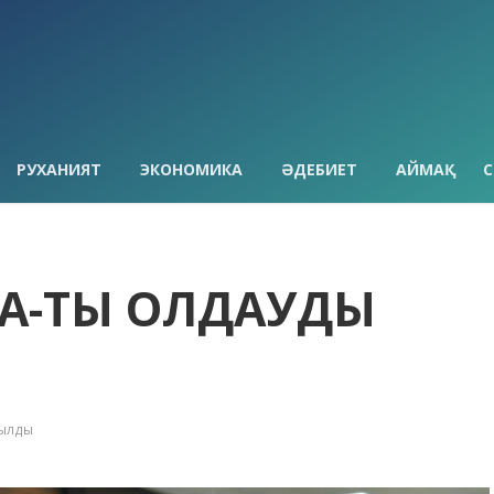
РУХАНИЯТ
ЭКОНОМИКА
ӘДЕБИЕТ
АЙМАҚ
С
БАҚ-ТЫ ҚОЛДАУДЫ
С
қылды