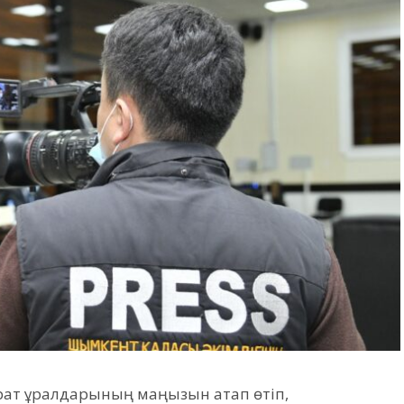
рат құралдарының маңызын атап өтіп,