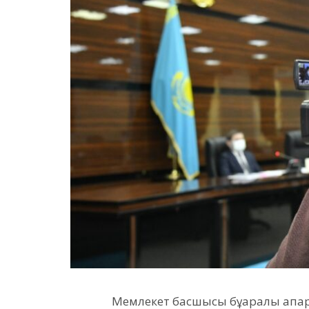
Мемлекет басшысы бұқаралық ақпа