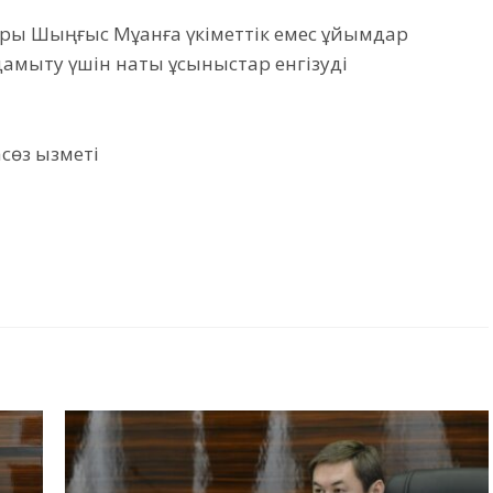
ры Шыңғыс Мұқанға үкіметтік емес ұйымдар
дамыту үшін нақты ұсыныстар енгізуді
сөз қызметі