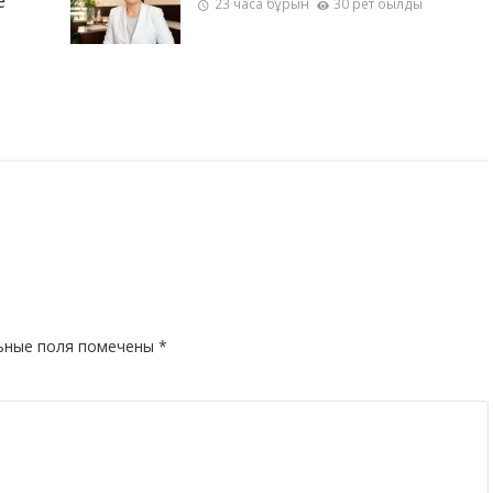
е
23 часа бұрын
30 рет оқылды
ьные поля помечены
*