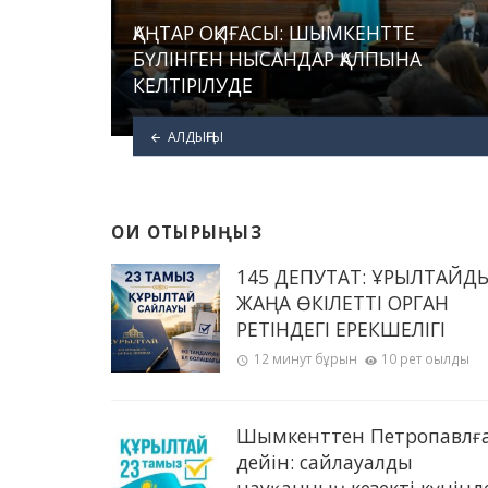
ҚАҢТАР ОҚИҒАСЫ: ШЫМКЕНТТЕ
БҮЛІНГЕН НЫСАНДАР ҚАЛПЫНА
КЕЛТІРІЛУДЕ
АЛДЫҢҒЫ
ОҚИ ОТЫРЫҢЫЗ
145 ДЕПУТАТ: ҚҰРЫЛТАЙД
ЖАҢА ӨКІЛЕТТІ ОРГАН
РЕТІНДЕГІ ЕРЕКШЕЛІГІ
12 минут бұрын
10 рет оқылды
Шымкенттен Петропавлғ
дейін: сайлауалды