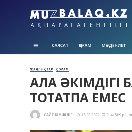
САЯСАТ
ҚОҒАМ
МӘДЕНИЕТ
ЖАҢАЛЫҚТАР
ҚОҒАМ
ҚАЛА ӘКІМДІГІ 
ТОҚТАТПАҚ ЕМЕ
САЙТ ӘКІМШІЛІГІ
18.03.2022
0
589 рет о