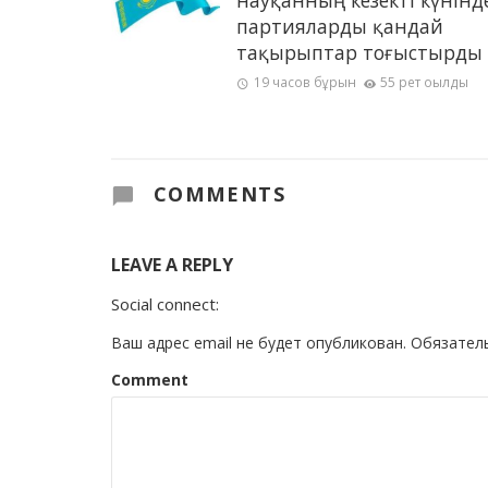
науқанның кезекті күнінд
партияларды қандай
тақырыптар тоғыстырды
19 часов бұрын
55 рет оқылды
COMMENTS
LEAVE A REPLY
Social connect:
Ваш адрес email не будет опубликован.
Обязател
Comment