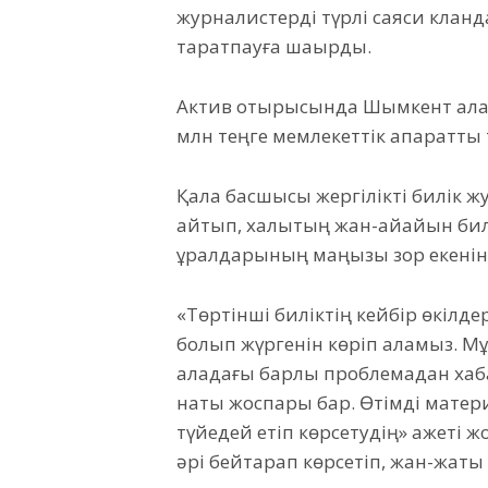
журналистерді түрлі саяси клан
таратпауға шақырды.
Актив отырысында Шымкент қаласы
млн теңге мемлекеттік ақпаратт
Қала басшысы жергілікті билік ж
айтып, халықтың жан-айқайын билі
құралдарының маңызы зор екенін 
«Төртінші биліктің кейбір өкілд
болып жүргенін көріп қаламыз. М
қаладағы барлық проблемадан ха
нақты жоспары бар. Өтімді матери
түйедей етіп көрсетудің» қажеті ж
әрі бейтарап көрсетіп, жан-жақты 