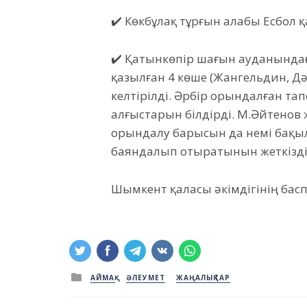
✔️ Көкбұлақ тұрғын алабы Есбол
✔️ Қатынкөпір шағын ауданындағ
қазылған 4 көше (Жангельдин, Дә
келтірілді. Әрбір орындалған та
алғыстарын білдірді. М.Әйтено
орындалу барысын да үнемі бақыл
баяндалып отыратынын жеткізді
Шымкент қаласы әкімдігінің басп
Posted
АЙМАҚ
ӘЛЕУМЕТ
ЖАҢАЛЫҚТАР
in