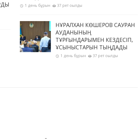
РДЫ
1 день бұрын
37 рет оқылды
НҰРАЛХАН КӨШЕРОВ САУРАН
АУДАНЫНЫҢ
ТҰРҒЫНДАРЫМЕН КЕЗДЕСІП,
ҰСЫНЫСТАРЫН ТЫҢДАДЫ
1 день бұрын
37 рет оқылды