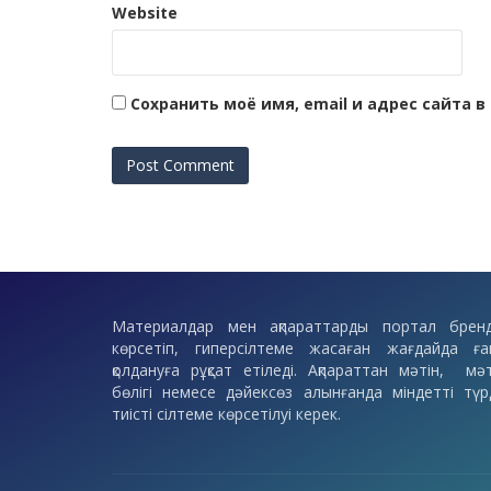
Website
Сохранить моё имя, email и адрес сайта
Материалдар мен ақпараттарды портал бренд
көрсетіп, гиперсілтеме жасаған жағдайда ға
қолдануға рұқсат етіледі. Ақпараттан мәтін, мәт
бөлігі немесе дәйексөз алынғанда міндетті түр
тиісті сілтеме көрсетілуі керек.