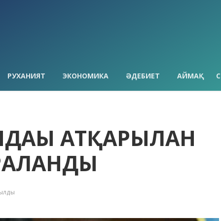
РУХАНИЯТ
ЭКОНОМИКА
ӘДЕБИЕТ
АЙМАҚ
С
ДАҒЫ АТҚАРЫЛҒАН
РАЛАНДЫ
қылды