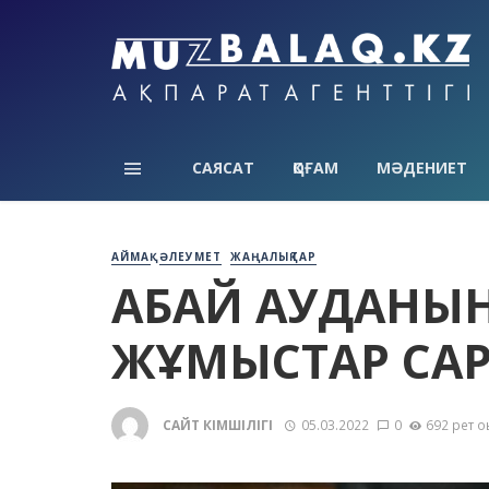
САЯСАТ
ҚОҒАМ
МӘДЕНИЕТ
АЙМАҚ
ӘЛЕУМЕТ
ЖАҢАЛЫҚТАР
АБАЙ АУДАНЫН
ЖҰМЫСТАР СА
САЙТ ӘКІМШІЛІГІ
05.03.2022
0
692 рет о