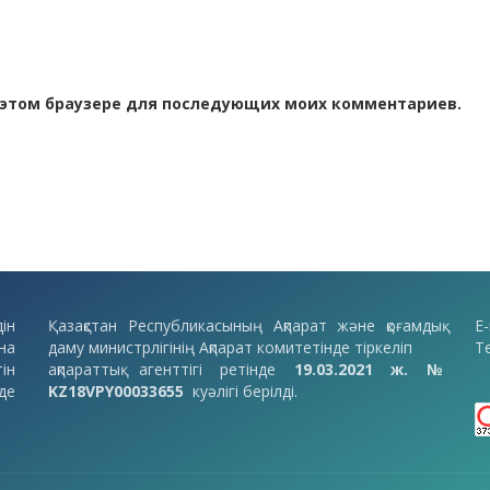
 в этом браузере для последующих моих комментариев.
ін
Қазақстан Республикасының Ақпарат және қоғамдық
E-
на
даму министрлігінің Ақпарат комитетінде тіркеліп
Т
ін
ақпараттық агенттігі ретінде
19.03.2021 ж. №
де
KZ18VPY00033655
куәлігі берілді.