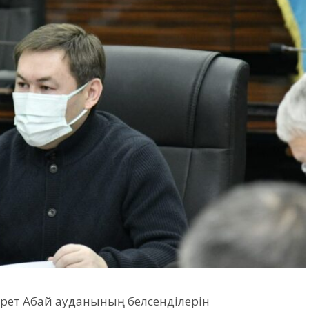
ті рет Абай ауданының белсенділерін