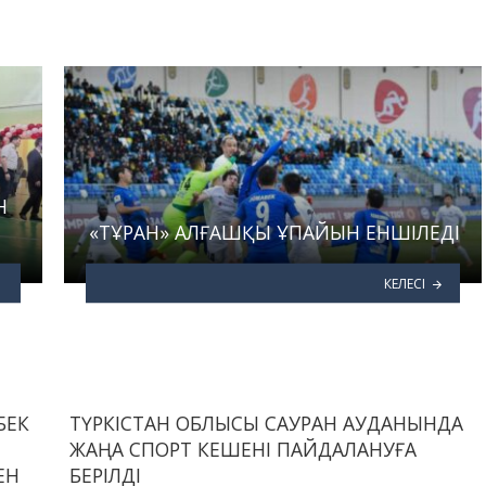
Н
«ТҰРАН» АЛҒАШҚЫ ҰПАЙЫН ЕНШІЛЕДІ
КЕЛЕСІ
БЕК
ТҮРКІСТАН ОБЛЫСЫ САУРАН АУДАНЫНДА
ЖАҢА СПОРТ КЕШЕНІ ПАЙДАЛАНУҒА
ЕН
БЕРІЛДІ