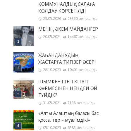
КОММУНАЛДЫҚ САЛАҒА
ҚОЛДАУ КӨРСЕТІЛДІ
23.05.2026
23350 рет оқылды
МЕНІҢ ƏКЕМ МАЙДАНГЕР
20.05.2021
14467 рет оқылды
ЖАҺАНДАНУДЫҢ
ЖАСТАРҒА ТИГІЗЕР ӘСЕРІ
28.10.2023
10401 рет оқылды
ШЫМКЕНТТЕГІ КІТАП
КӨРМЕСІНЕН НЕНДЕЙ ОЙ
ТҮЙДІК?
31.05.2021
7138 рет оқылды
«Алты Алаштың баласы бас
қосса, төр – мұғалімдікі»
05.10.2023
6585 рет оқылды