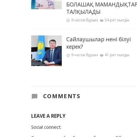
БОЛАШАҚ МАМАНДЫҚТА
ТАЛҚЫЛАДЫ
9 часов бұрын
54 рет оқылды
Сайлаушылар нені білуі
керек?
9 часов бұрын
41 рет оқылды
COMMENTS
LEAVE A REPLY
Social connect: