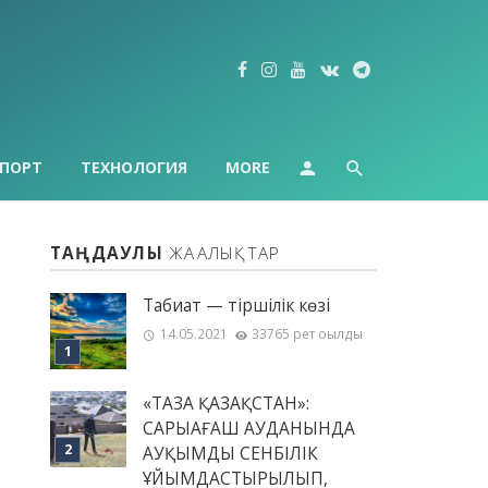
ПОРТ
ТЕХНОЛОГИЯ
MORE
ТАҢДАУЛЫ
ЖАҢАЛЫҚТАР
Табиғат — тіршілік көзі
14.05.2021
33765 рет оқылды
«ТАЗА ҚАЗАҚСТАН»:
САРЫАҒАШ АУДАНЫНДА
АУҚЫМДЫ СЕНБІЛІК
ҰЙЫМДАСТЫРЫЛЫП,