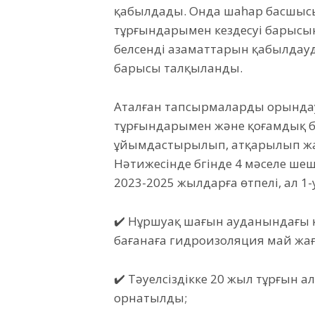
қабылдады. Онда шаһар басшысы
тұрғындарымен кездесуі барысын
белсенді азаматтарын қабылда
барысы талқыланды.
Аталған тапсырмаларды орындау
тұрғындарымен және қоғамдық ба
ұйымдастырылып, атқарылып жат
Нәтижесінде бүгінде 4 мәселе шеш
2023-2025 жылдарға өтпелі, ал 1
✔️ Нұршуақ шағын ауданындағы қи
бағанаға гидроизоляция май жағ
✔️ Тәуелсіздікке 20 жыл тұрғын а
орнатылды;