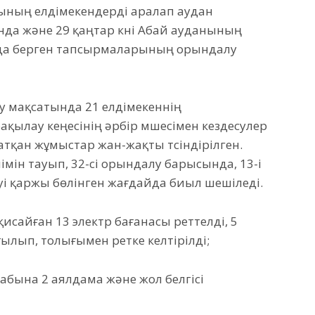
ның елдімекендерді аралап аудан
да және 29 қаңтар күні Абай ауданының
уда берген тапсырмаларының орындалу
 мақсатында 21 елдімекеннің
қылау кеңесінің әрбір мүшесімен кездесулер
қан жұмыстар жан-жақты түсіндірілген.
імін тауып, 32-сі орындалу барысында, 13-і
-уі қаржы бөлінген жағдайда биыл шешіледі.
сайған 13 электр бағанасы реттелді, 5
ылып, толығымен ретке келтірілді;
лабына 2 аялдама және жол белгісі