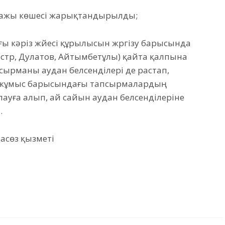
 қажы көшесі жарықтандырылды;
ы кәріз жүйесі құрылысын жүргізу барысында
стүр, Дулатов, Айтымбетұлы) қайта қалпына
псырманы аудан белсенділері де растап,
в жұмыс барысындағы тапсырмалардың
ауға алып, ай сайын аудан белсенділеріне
.
асөз қызметі