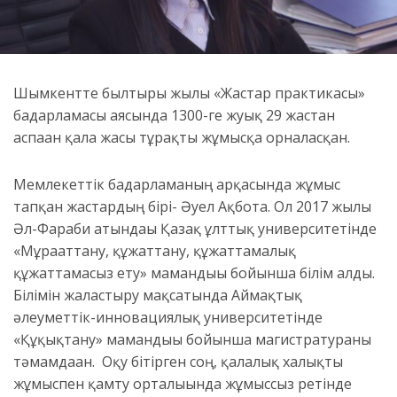
Шымкентте былтырғы жылы «Жастар практикасы»
бағдарламасы аясында 1300-ге жуық 29 жастан
аспаған қала жасы тұрақты жұмысқа орналасқан.
Мемлекеттік бағдарламаның арқасында жұмыс
тапқан жастардың бірі- Әуел Ақбота. Ол 2017 жылы
Әл-Фараби атындағы Қазақ ұлттық университетінде
«Мұрағаттану, құжаттану, құжаттамалық
құжаттамасыз ету» мамандығы бойынша білім алды.
Білімін жалғастыру мақсатында Аймақтық
әлеуметтік-инновациялық университетінде
«Құқықтану» мамандығы бойынша магистратураны
тәмамдаған. Оқу бітірген соң, қалалық халықты
жұмыспен қамту орталығында жұмыссыз ретінде