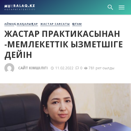
АЙМАҚ
ЖАҢАЛЫҚТАР
ЖАСТАР САЯСАТЫ
ҚОҒАМ
ЖАСТАР ПРАКТИКАСЫНАН
-МЕМЛЕКЕТТІК ҚЫЗМЕТШІГЕ
ДЕЙІН
САЙТ ӘКІМШІЛІГІ
11.02.2022
0
781 рет оқылды