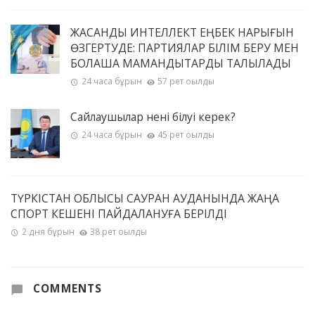
ЖАСАНДЫ ИНТЕЛЛЕКТ ЕҢБЕК НАРЫҒЫН
ӨЗГЕРТУДЕ: ПАРТИЯЛАР БІЛІМ БЕРУ МЕН
БОЛАШАҚ МАМАНДЫҚТАРДЫ ТАЛҚЫЛАДЫ
24 часа бұрын
57 рет оқылды
Сайлаушылар нені білуі керек?
24 часа бұрын
45 рет оқылды
ТҮРКІСТАН ОБЛЫСЫ САУРАН АУДАНЫНДА ЖАҢА
СПОРТ КЕШЕНІ ПАЙДАЛАНУҒА БЕРІЛДІ
2 дня бұрын
38 рет оқылды
COMMENTS