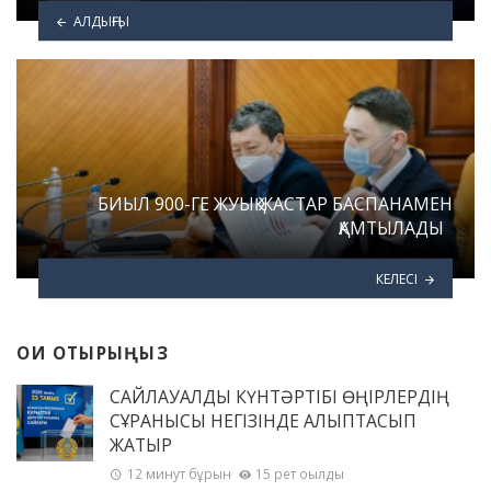
АЛДЫҢҒЫ
БИЫЛ 900-ГЕ ЖУЫҚ ЖАСТАР БАСПАНАМЕН
ҚАМТЫЛАДЫ
КЕЛЕСІ
ОҚИ ОТЫРЫҢЫЗ
САЙЛАУАЛДЫ КҮНТӘРТІБІ ӨҢІРЛЕРДІҢ
СҰРАНЫСЫ НЕГІЗІНДЕ ҚАЛЫПТАСЫП
ЖАТЫР
12 минут бұрын
15 рет оқылды