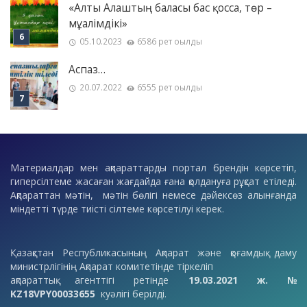
«Алты Алаштың баласы бас қосса, төр –
мұғалімдікі»
05.10.2023
6586 рет оқылды
Аспаз…
20.07.2022
6555 рет оқылды
Материалдар мен ақпараттарды портал брендін көрсетіп,
гиперсілтеме жасаған жағдайда ғана қолдануға рұқсат етіледі.
Ақпараттан мәтін, мәтін бөлігі немесе дәйексөз алынғанда
міндетті түрде тиісті сілтеме көрсетілуі керек.
Қазақстан Республикасының Ақпарат және қоғамдық даму
министрлігінің Ақпарат комитетінде тіркеліп
ақпараттық агенттігі ретінде
19.03.2021 ж. №
KZ18VPY00033655
куәлігі берілді.