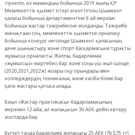
тіркеліп, өз мамандығы бойынша 2019 жылы ҚР
Мемлекеттік қызмет істері агенттігінің Шымкент
қаласы бойынша департаментіне 6 ай мерзімі
бойынша жастар тәжірибесіне жолданды. Тәжірибе
жинақтаған соң, мемлекеттік қызметке орналасу
бойынша конкурс негізінде Шымкент қаласының
дене шынықтыру және спорт басқармасына тұрақты
жұмысқа орналасты. Жалпы, бағдарламаға
«жұмыссыз» мәртебесі бар және соңғы үш жыл ішінде
(2020,2021,2022ж) жоғарғы оқу орындары мен
колледждердің техникалық және кәсіби білімі бар
қала жастары қатыса алады.
Биыл «Жастар практикасы» бағдарламасының
мерзімін 12 айға, ал жалақысын 30 АЕК-дейін көтеру
жоспарда бар.
Бүгінгі таңда бағдарлама жалақысы 25 АЕК (76 575 тг)