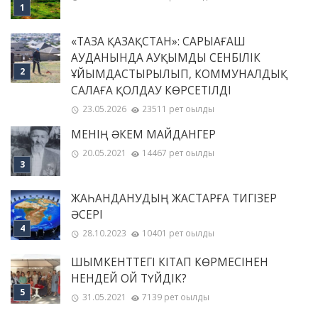
«ТАЗА ҚАЗАҚСТАН»: САРЫАҒАШ
АУДАНЫНДА АУҚЫМДЫ СЕНБІЛІК
ҰЙЫМДАСТЫРЫЛЫП, КОММУНАЛДЫҚ
САЛАҒА ҚОЛДАУ КӨРСЕТІЛДІ
23.05.2026
23511 рет оқылды
МЕНІҢ ƏКЕМ МАЙДАНГЕР
20.05.2021
14467 рет оқылды
ЖАҺАНДАНУДЫҢ ЖАСТАРҒА ТИГІЗЕР
ӘСЕРІ
28.10.2023
10401 рет оқылды
ШЫМКЕНТТЕГІ КІТАП КӨРМЕСІНЕН
НЕНДЕЙ ОЙ ТҮЙДІК?
31.05.2021
7139 рет оқылды