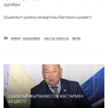
құрайды.
Шымкент қаласы әкімдігінің баспасөз қызметі
Posted
АЙМАҚ
ЖАҢАЛЫҚТАР
ЖАСТАР САЯСАТЫ
ҚОҒАМ
in
ШАЛАТАЙ МЫРЗАХМЕТОВ ЖАСТАРМЕН
КЕЗДЕСТІ