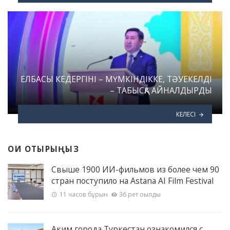
ЕЛБАСЫ КЕДЕРГІНІ – МҮМКІНДІККЕ, ТӘУЕКЕЛДІ
– ТАБЫСҚА АЙНАЛДЫРДЫ
КЕЛЕСІ
ОҚИ ОТЫРЫҢЫЗ
Свыше 1900 ИИ-фильмов из более чем 90
стран поступило на Astana AI Film Festival
11 часов бұрын
36 рет оқылды
Аким города Туркестан ознакомился с