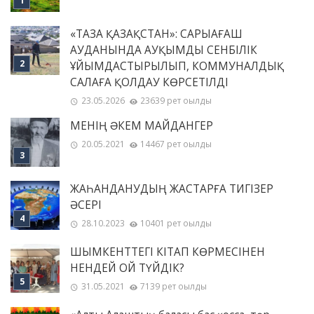
«ТАЗА ҚАЗАҚСТАН»: САРЫАҒАШ
АУДАНЫНДА АУҚЫМДЫ СЕНБІЛІК
ҰЙЫМДАСТЫРЫЛЫП, КОММУНАЛДЫҚ
САЛАҒА ҚОЛДАУ КӨРСЕТІЛДІ
23.05.2026
23639 рет оқылды
МЕНІҢ ƏКЕМ МАЙДАНГЕР
20.05.2021
14467 рет оқылды
ЖАҺАНДАНУДЫҢ ЖАСТАРҒА ТИГІЗЕР
ӘСЕРІ
28.10.2023
10401 рет оқылды
ШЫМКЕНТТЕГІ КІТАП КӨРМЕСІНЕН
НЕНДЕЙ ОЙ ТҮЙДІК?
31.05.2021
7139 рет оқылды