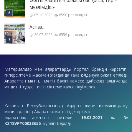
«Алты Алаштың баласы бас қосса, төр –
мұғалімдікі»
05.10.2023
6590 рет оқылды
Аспаз…
20.07.2022
6556 рет оқылды
Материалдар мен ақпараттарды портал брендін көрсетіп,
гиперсілтеме жасаған жағдайда ғана қолдануға рұқсат етіледі.
Ақпараттан мәтін, мәтін бөлігі немесе дәйексөз алынғанда
міндетті түрде тиісті сілтеме көрсетілуі керек.
Қазақстан Республикасының Ақпарат және қоғамдық даму
министрлігінің Ақпарат комитетінде тіркеліп
ақпараттық агенттігі ретінде
19.03.2021 ж. №
KZ18VPY00033655
куәлігі берілді.