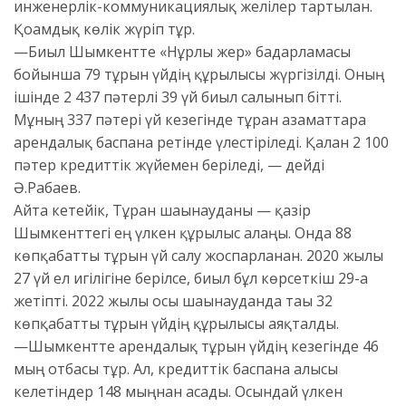
инженерлік-коммуникациялық желілер тартылған.
Қоғамдық көлік жүріп тұр.
—Биыл Шымкентте «Нұрлы жер» бағдарламасы
бойынша 79 тұрғын үйдің құрылысы жүргізілді. Оның
ішінде 2 437 пәтерлі 39 үй биыл салынып бітті.
Мұның 337 пәтері үй кезегінде тұрған азаматтарға
арендалық баспана ретінде үлестіріледі. Қалған 2 100
пәтер кредиттік жүйемен беріледі, — дейді
Ә.Рабаев.
Айта кетейік, Тұран шағынауданы — қазір
Шымкенттегі ең үлкен құрылыс алаңы. Онда 88
көпқабатты тұрғын үй салу жоспарланған. 2020 жылы
27 үй ел игілігіне берілсе, биыл бұл көрсеткіш 29-ға
жетіпті. 2022 жылы осы шағынауданда тағы 32
көпқабатты тұрғын үйдің құрылысы аяқталды.
—Шымкентте арендалық тұрғын үйдің кезегінде 46
мың отбасы тұр. Ал, кредиттік баспана алғысы
келетіндер 148 мыңнан асады. Осындай үлкен