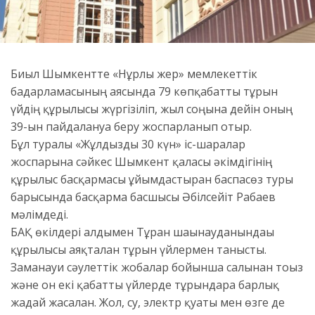
Биыл Шымкентте «Нұрлы жер» мемлекеттік
бағдарламасының аясында 79 көпқабатты тұрғын
үйдің құрылысы жүргізіліп, жыл соңына дейін оның
39-ын пайдалануға беру жоспарланып отыр.
Бұл туралы «Жұлдызды 30 күн» іс-шаралар
жоспарына сәйкес Шымкент қаласы әкімдігінің
құрылыс басқармасы ұйымдастырған баспасөз туры
барысында басқарма басшысы Әбілсейіт Рабаев
мәлімдеді.
БАҚ өкілдері алдымен Тұран шағынауданындағы
құрылысы аяқталған тұрғын үйлермен танысты.
Заманауи сәулеттік жобалар бойынша салынған тоғыз
және он екі қабатты үйлерде тұрғындарға барлық
жағдай жасалған. Жол, су, электр қуаты мен өзге де