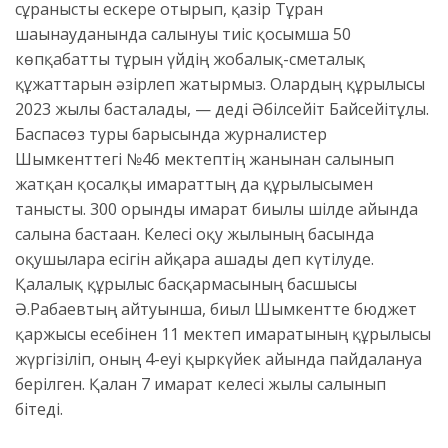
сұранысты ескере отырып, қазір Тұран
шағынауданында салынуы тиіс қосымша 50
көпқабатты тұрғын үйдің жобалық-сметалық
құжаттарын әзірлеп жатырмыз. Олардың құрылысы
2023 жылы басталады, — деді Әбілсейіт Байсейітұлы.
Баспасөз туры барысында журналистер
Шымкенттегі №46 мектептің жанынан салынып
жатқан қосалқы ғимараттың да құрылысымен
танысты. 300 орынды ғимарат биылғы шілде айында
салына бастаған. Келесі оқу жылының басында
оқушыларға есігін айқара ашады деп күтілуде.
Қалалық құрылыс басқармасының басшысы
Ә.Рабаевтың айтуынша, биыл Шымкентте бюджет
қаржысы есебінен 11 мектеп ғимаратының құрылысы
жүргізіліп, оның 4-еуі қыркүйек айында пайдалануға
берілген. Қалған 7 ғимарат келесі жылы салынып
бітеді.