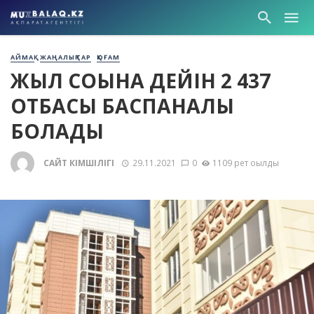
АЙМАҚ
ЖАҢАЛЫҚТАР
ҚОҒАМ
ЖЫЛ СОҢЫНА ДЕЙІН 2 437
ОТБАСЫ БАСПАНАЛЫ
БОЛАДЫ
САЙТ ӘКІМШІЛІГІ
29.11.2021
0
1109 рет оқылды