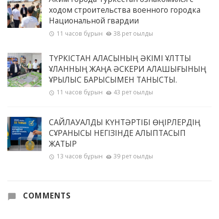
ходом строительства военного городка
Национальной гвардии
11 часов бұрын
38 рет оқылды
ТҮРКІСТАН ҚАЛАСЫНЫҢ ӘКІМІ ҰЛТТЫҚ
ҰЛАННЫҢ ЖАҢА ӘСКЕРИ ҚАЛАШЫҒЫНЫҢ
ҚҰРЫЛЫС БАРЫСЫМЕН ТАНЫСТЫ.
11 часов бұрын
43 рет оқылды
САЙЛАУАЛДЫ КҮНТӘРТІБІ ӨҢІРЛЕРДІҢ
СҰРАНЫСЫ НЕГІЗІНДЕ ҚАЛЫПТАСЫП
ЖАТЫР
13 часов бұрын
39 рет оқылды
COMMENTS