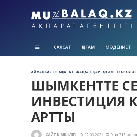
САЯСАТ
ҚОҒАМ
МӘДЕНИЕТ
АЙМАҚ
БАСТЫ АҚПАРАТ
ЖАҢАЛЫҚТАР
ҚОҒАМ
ТЕХНОЛОГ
ШЫМКЕНТТЕ СЕ
ИНВЕСТИЦИЯ КӨ
АРТТЫ
САЙТ ӘКІМШІЛІГІ
22.09.2021
0
715 рет о