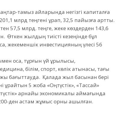
аңтар-тамыз айларында негізгі капиталға
1,1 млрд теңгені құрап, 32,5 пайызға артты.
ен 57,5 млрд. теңге, жеке көздерден 143,6
. Өткен жылдың тиісті кезеңінде бұл
раса, жекеменшік инвестицияның үлесі 56
ен қоса, тұрғын үй құрылысы,
цина, білім, спорт, көлік қатынасы, тағы
аржы бағыттауда. Қалада жыл басынан бері
і құрайтын 5 жоба «Оңтүстік», «Тассай»
түстік» арнайы экономикалық аймағында
200-ден астам жұмыс орны ашылған.