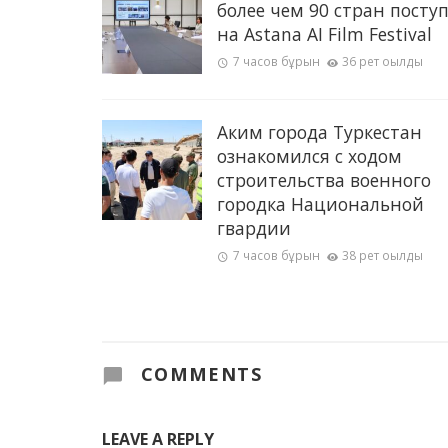
более чем 90 стран посту
на Astana AI Film Festival
7 часов бұрын
36 рет оқылды
Аким города Туркестан
ознакомился с ходом
строительства военного
городка Национальной
гвардии
7 часов бұрын
38 рет оқылды
COMMENTS
LEAVE A REPLY