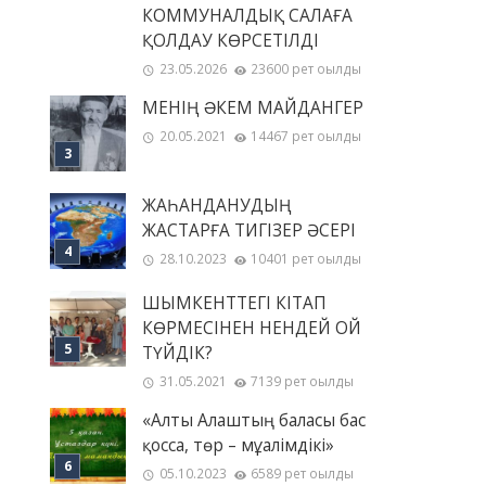
КОММУНАЛДЫҚ САЛАҒА
ҚОЛДАУ КӨРСЕТІЛДІ
23.05.2026
23600 рет оқылды
МЕНІҢ ƏКЕМ МАЙДАНГЕР
20.05.2021
14467 рет оқылды
ЖАҺАНДАНУДЫҢ
ЖАСТАРҒА ТИГІЗЕР ӘСЕРІ
28.10.2023
10401 рет оқылды
ШЫМКЕНТТЕГІ КІТАП
КӨРМЕСІНЕН НЕНДЕЙ ОЙ
ТҮЙДІК?
31.05.2021
7139 рет оқылды
«Алты Алаштың баласы бас
қосса, төр – мұғалімдікі»
05.10.2023
6589 рет оқылды