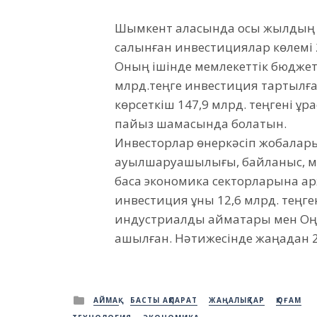
Шымкент қаласында осы жылдың қ
салынған инвестициялар көлемі 20
Оның ішінде мемлекеттік бюджетт
млрд.теңге инвестиция тартылған
көрсеткіш 147,9 млрд. теңгені құ
пайыз шамасында болатын.
Инвесторлар өнеркәсіп жобаларым
ауылшаруашылығы, байланыс, меди
басқа экономика секторларына қ
инвестиция құны 12,6 млрд. теңген
индустриалды аймақтары мен Оң
ашылған. Нәтижесінде жаңадан 
Posted
АЙМАҚ
БАСТЫ АҚПАРАТ
ЖАҢАЛЫҚТАР
ҚОҒАМ
in