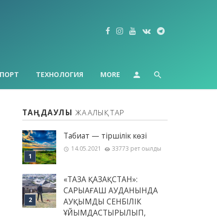
ПОРТ
ТЕХНОЛОГИЯ
MORE
ТАҢДАУЛЫ
ЖАҢАЛЫҚТАР
Табиғат — тіршілік көзі
14.05.2021
33773 рет оқылды
«ТАЗА ҚАЗАҚСТАН»:
САРЫАҒАШ АУДАНЫНДА
АУҚЫМДЫ СЕНБІЛІК
ҰЙЫМДАСТЫРЫЛЫП,