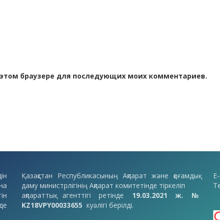
 в этом браузере для последующих моих комментариев.
ін
Қазақстан Республикасының Ақпарат және қоғамдық
E-
на
даму министрлігінің Ақпарат комитетінде тіркеліп
Т
ін
ақпараттық агенттігі ретінде
19.03.2021 ж. №
де
KZ18VPY00033655
куәлігі берілді.