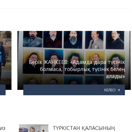
Берік ЖАНКЕЕВ: «Адамда дара түсінік
А
болмаса, тобырлық түсінік белең
алады»
КЕЛЕСІ
из
ТҮРКІСТАН ҚАЛАСЫНЫҢ