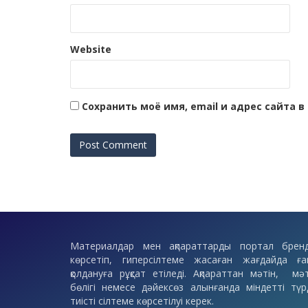
Website
Сохранить моё имя, email и адрес сайта
Материалдар мен ақпараттарды портал бренд
көрсетіп, гиперсілтеме жасаған жағдайда ға
қолдануға рұқсат етіледі. Ақпараттан мәтін, мәт
бөлігі немесе дәйексөз алынғанда міндетті түр
тиісті сілтеме көрсетілуі керек.