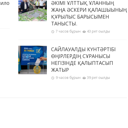
пило
ӘКІМІ ҰЛТТЫҚ ҰЛАННЫҢ
ЖАҢА ӘСКЕРИ ҚАЛАШЫҒЫНЫҢ
ҚҰРЫЛЫС БАРЫСЫМЕН
ТАНЫСТЫ.
7 часов бұрын
43 рет оқылды
САЙЛАУАЛДЫ КҮНТӘРТІБІ
ӨҢІРЛЕРДІҢ СҰРАНЫСЫ
НЕГІЗІНДЕ ҚАЛЫПТАСЫП
ЖАТЫР
9 часов бұрын
39 рет оқылды