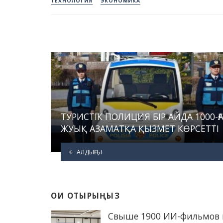
ТЕХНОЛОГИЯ
ЭКОНОМИКА
ТУРИСТІК ПОЛИЦИЯ БІР АЙДА 1000-Ғ
ЖУЫҚ АЗАМАТҚА ҚЫЗМЕТ КӨРСЕТТІ
АЛДЫҢҒЫ
ОҚИ ОТЫРЫҢЫЗ
Свыше 1900 ИИ-фильмов 