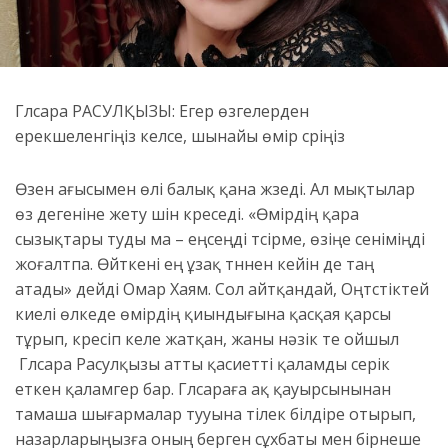
Гүлсара РАСУЛҚЫЗЫ: Егер өзгелерден
ерекшеленгіңіз келсе, шынайы өмір сүріңіз
Өзен ағысымен өлі балық қана жүзеді. Ал мықтылар
өз дегеніне жету үшін күреседі. «Өмірдің қара
сызықтары туды ма – еңсеңді түсірме, өзіңе сеніміңді
жоғалтпа. Өйткені ең ұзақ түннен кейін де таң
атады» дейді Омар Хаям. Сол айтқандай, Оңтүстіктей
киелі өлкеде өмірдің қиындығына қасқая қарсы
тұрып, күресіп келе жатқан, жаны нәзік те ойшыл
Гүлсара Расулқызы атты қасиетті қаламды серік
еткен қаламгер бар. Гүлсараға ақ қауырсынынан
тамаша шығармалар тууына тілек білдіре отырып,
назарларыңызға оның берген сұхбаты мен бірнеше