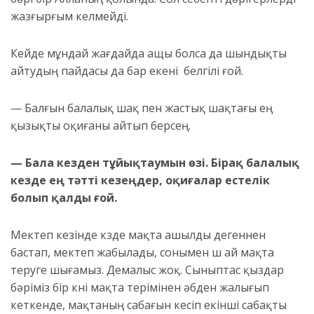
жазғырғым келмейді.
Кейде мұндай жағдайда ащы болса да шындықты
айтудың пайдасы да бар екені белгілі ғой.
— Балғын балалық шақ пен жастық шақтағы ең
қызықты оқиғаны айтып берсең.
— Бала кезден тұйықтаумын өзі. Бірақ балалық
кезде ең тәтті кезеңдер, оқиғалар естелік
болып қалды ғой.
Мектеп кезінде күзде мақта ашылды дегеннен
бастап, мектеп жабылады, сонымен үш ай мақта
теруге шығамыз. Демалыс жоқ. Сыныптас қыздар
бәріміз бір күні мақта терімінен әбден жалығып
кеткенде, мақтаның сабағын кесіп екінші сабақты