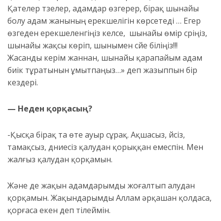
Қателер түзелер, адамдар өзгерер, бірақ шынайы
болу адам жанының ерекшелігін көрсетеді … Егер
өзгеден ерекшеленгіңіз келсе, шынайы өмір сүріңіз,
шынайы жақсы көріп, шынымен сүйе біліңіз!!!
Жасанды керім жаннан, шынайы қарапайым адам
биік тұратынын ұмытпаңыз…» деп жазыппын бір
кездері.
— Неден қорқасың?
-Қысқа бірақ та өте ауыр сұрақ. Ақшасыз, үйсіз,
тамақсыз, дүниесіз қалудан қорыққан емеспін. Мен
жалғыз қалудан қорқамын.
Және де жақын адамдарымды жоғалтып алудан
қорқамын. Жақындарымды Аллам әрқашан қолдаса,
қорғаса екен деп тілеймін.