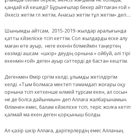
қандай күй кешеді? Бұрынғылар бекер айтпаған ғой »
Әкесіз жетім гүл жетім, Анасыз жетім тұл жетім» деп….
Шынымды айтсам, 2015-2019-жылдар аралығында
қатты күйзеліске түсіп кеттім. Сол жылдарды еске алу
маған өте ауыр, неге екенін білмеймін таңертең
көзімді ашсам «шүкір» деудің орнына » ойбуй, әлі тірі
екенмін ғой» деген ауыр сәттерді де бастан кештім.
Дегенмен Өмір сүргім келді, ұлымды жетілдіргім
келді. «Тым болмаса мектеп тәмәмдап жоғары оқу
орнына түсіп кеткенше өлмей тұрсам екен, ал сосын
не де болса дайынмын» деп Аллаға жалбарынамын.
Өлімнен емес, балам күйзеліске түсіп, теріс жолға кетіп
қалмай ма екен деген қорқыныш болды.
Ал қазір шүкір Аллаға, дәрігерлердің емес Алланың