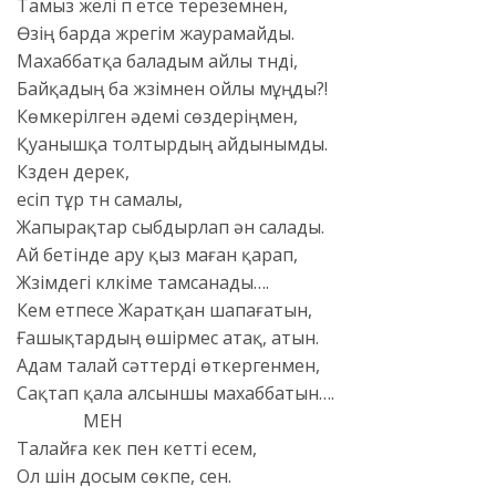
Тамыз желі үп етсе тереземнен,
Өзің барда жүрегім жаурамайды.
Махаббатқа баладым айлы түнді,
Байқадың ба жүзімнен ойлы мұңды?!
Көмкерілген әдемі сөздеріңмен,
Қуанышқа толтырдың айдынымды.
Күзден дерек,
есіп тұр түн самалы,
Жапырақтар сыбдырлап ән салады.
Ай бетінде ару қыз маған қарап,
Жүзімдегі күлкіме тамсанады….
Кем етпесе Жаратқан шапағатын,
Ғашықтардың өшірмес атақ, атын.
Адам талай сәттерді өткергенмен,
Сақтап қала алсыншы махаббатын….
МЕН
Талайға кек пен кетті есем,
Ол үшін досым сөкпе, сен.