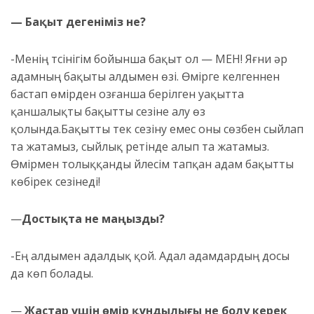
— Бақыт дегеніміз не?
-Менің түсінігім бойынша бақыт ол — МЕН! Яғни әр
адамның бақыты алдымен өзі. Өмірге келгеннен
бастап өмірден озғанша берілген уақытта
қаншалықты бақытты сезіне алу өз
қолында.Бақытты тек сезіну емес оны сөзбен сыйлап
та жатамыз, сыйлық ретінде алып та жатамыз.
Өмірмен толыққанды үйлесім тапқан адам бақытты
көбірек сезінеді!
—
Достықта не маңызды?
-Ең алдымен адалдық қой. Адал адамдардың досы
да көп болады.
—
Жастар үшін өмір құндылығы не болу керек