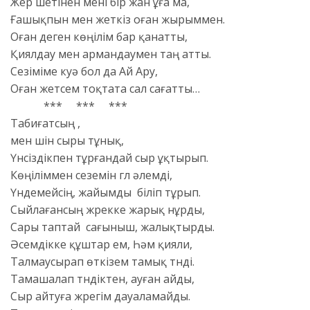
Жер шетінен мені бір жан ұға ма,
Ғашықпын мен жеткіз оған жырыммен.
Оған деген көңілім бар қанатты,
Қиялдау мен армандаумен таң атты.
Сезіміме куә бол да Ай Ару,
Оған жетсем тоқтата сал сағатты…
*** *** ***
Табиғатсың ,
мен үшін сыры тұнық,
Үнсіздікпен тұрғандай сыр ұқтырып.
Көңіліммен сеземін гүл әлемді,
Үндемейсің, жайымды біліп тұрып.
Сыйлағансың жүрекке жарық нұрды,
Сары таптай сағыныш, жалықтырды.
Әсемдікке құштар ем, Һәм қияли,
Талмаусырап өткізем тамық түнді.
Тамашалап түндіктен, ауған айды,
Сыр айтуға жүрегім дауаламайды.