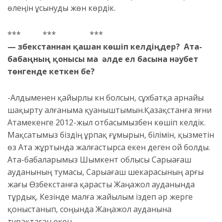
өлеңін ұсынуды жөн көрдік.
*** *** ***
— Өзбекстаннан қашан көшіп келдіңдер? Ата-
бабаңның қонысы ма әлде ел басына нәубет
төнгенде кеткен бе?
-Алдыменен қайырлы күн болсын, сұхбатқа арнайы
шақырту алғаныма қуаныштымын.Қазақстанға яғни
Атамекенге 2012-жыл отбасымызбен көшіп келдік.
Мақсатымыз біздің ұрпақ ғұмырын, білімін, қызметін
өз Ата жұртында жалғастырса екен деген ой болды.
Ата-бабаларымыз Шымкент облысы Сарыағаш
ауданының тумасы, Сарыағаш шекарасының арғы
жағы Өзбекстанға қарасты Жаңажол ауданында
тұрдық. Кезінде малға жайылым іздеп әр жерге
қоныстанып, соңында Жаңажол ауданына
тұрақтаған екен.