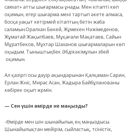
саяхат» атты шығармасы ұнады. Мен кітапті көп
оқимын, егер шығарма мені тартып әкете алмаса,
босқа уақыт кетірмей кітаптың бетін жаба
саламын.Оралхан Бөкей, Жұмекен Нәжімеденов,
Жұматай Жақыпбаев, Мұқағали Мақатаев, Сайын
Мұратбеков, Мұхтар Шаханов шығармаларын көп
оқыдым. Тыныштықбек Әбдікәкімұлын үзбей
оқимын.
Ал қазіргі осы дәуір ақындарынан Қалқаман Сарин,
Ерлан Жүніс, Мирас Асан, Жадыра Байбұланованы
көбірек оқып жүрмін.
— Сен үшін өмірде не маңызды?
-Өмірде мен үшін шынайылық ең маңыздысы.
Шынайылықтан мейірім, сыйластық, түсіністік,