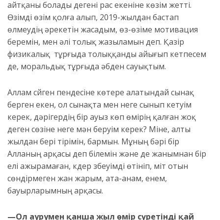
айтқаны болады дегені рас екеніне көзім жетті.
Өзімді өзім қолға алып, 2019-жылдан бастап
өлмеудің әрекетін жасадым, өз-өзіме мотивация
беремін, мен әлі толық жазыламын деп. Қазір
физикалық тұрғыда толыққанды айығып кетпесем
де, моральдық тұрғыда әбден сауықтым.
Аллам сүйген пендесіне көтере алатындай сынақ
берген екен, ол сынақта мен неге сынып кетуім
керек, дәрігердің бір ауыз көп өмірің қалған жоқ
деген сөзіне неге мән беруім керек? Міне, алты
жылдан бері тірімін, бармын. Мұның бәрі бір
Алланың арқасы деп білемін және де жанымнан бір
елі ажырамаған, күдер үзбеуімді өтініп, үміт отын
сөндірмеген жан жарым, ата-анам, енем,
бауырларымның арқасы.
—Ол аурумен қанша жыл өмір сүретінді қай