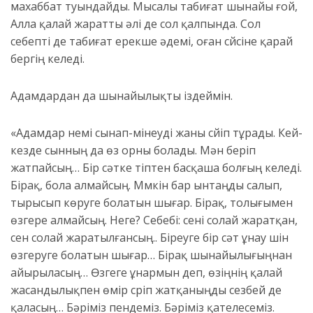
махаббат туындайды. Мысалы табиғат шынайы ғой,
Алла қалай жаратты әлі де сол қалпында. Сол
себепті де табиғат ерекше әдемі, оған сүйсіне қарай
бергің келеді.
Адамдардан да шынайылықты іздеймін.
«Адамдар үнемі сынап-мінеуді жаны сүйіп тұрады. Кей-
кезде сынның да өз орны болады. Мəн беріп
жатпайсың… Бір сəтке тіптен басқаша болғың келеді.
Бірақ, бола алмайсың. Мүмкін бар ынтаңды салып,
тырысып көруге болатын шығар. Бірақ, толығымен
өзгере алмайсың. Неге? Себебі: сені солай жаратқан,
сен солай жаратылғансың.. Біреуге бір сəт ұнау үшін
өзгеруге болатын шығар… Бірақ шынайылығыңнан
айырыласың… Өзгеге ұнармын деп, өзіңнің қалай
жасандылықпен өмір сүріп жатқаныңды сезбей де
қаласың… Бəріміз пендеміз. Бəріміз қателесеміз.