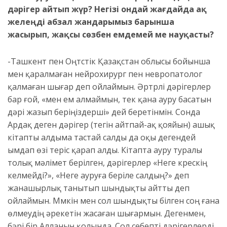
дәрігер айтып жүр? Негізі ондай жағдайда ақ
желеңді абзал жандарымыз барынша
жасырып, жақсы сөзбен емдемей ме науқасты?
-Ташкент пен Оңтүстік Қазақстан облысы бойынша
мен қаралмаған нейрохирург пен невропатолог
қалмаған шығар деп ойлаймын. Әртүрлі дәрігерлер
бар ғой, «мен ем алмаймын, тек қана ауру басатын
дәрі жазып беріңіздерші» дей беретінмін. Сонда
Ардақ деген дәрігер (тегін айтпай-ақ қояйын) ашық
кітапты алдыма тастай салды да оқы дегендей
ымдап өзі теріс қарап алды. Кітапта ауру туралы
толық мәлімет берілген, дәрігерлер «Неге күрескің
келмейді?», «Неге ауруға беріле салдың?» деп
жанашырлық танытып шындықты айтты деп
ойлаймын. Мүмкін мен сол шындықты білген соң ғана
өлмеудің әрекетін жасаған шығармын. Дегенмен,
бәрі бір Алланың қолында. Сол себепті дәрігерлерді