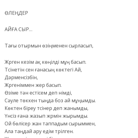
ӨЛЕҢДЕР
АЙҒА СЫР…
Тағы отырмын өзіңменен сырласып,
Жүрген кезім ақ көңілді мұң басып.
Түсінетін сен ғанасың көктегі Ай,
Дәрменсізбін,
Жүргеніммен жер басып.
Өзіме тән естісем деп үнімді,
Сәуле төккен тыңда боз ай мұңымды.
Көктен біреу түсінер деп жанымды,
Үнсіз ғана жазып жүрмін жырымды.
Ой бөлісер жан таппадым сырыммен,
Ала таңдай ару едім түрілген.