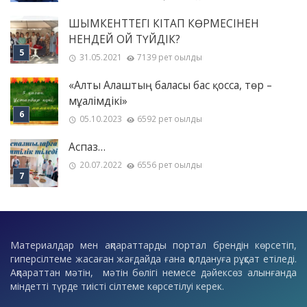
ШЫМКЕНТТЕГІ КІТАП КӨРМЕСІНЕН
НЕНДЕЙ ОЙ ТҮЙДІК?
31.05.2021
7139 рет оқылды
«Алты Алаштың баласы бас қосса, төр –
мұғалімдікі»
05.10.2023
6592 рет оқылды
Аспаз…
20.07.2022
6556 рет оқылды
Материалдар мен ақпараттарды портал брендін көрсетіп,
гиперсілтеме жасаған жағдайда ғана қолдануға рұқсат етіледі.
Ақпараттан мәтін, мәтін бөлігі немесе дәйексөз алынғанда
міндетті түрде тиісті сілтеме көрсетілуі керек.