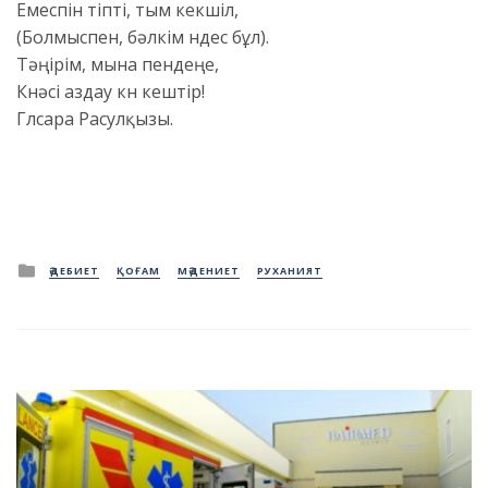
Емеспін тіпті, тым кекшіл,
(Болмыспен, бәлкім үндес бұл).
Тәңірім, мына пендеңе,
Күнәсі аздау күн кештір!
Гүлсара Расулқызы.
Posted
ӘДЕБИЕТ
ҚОҒАМ
МӘДЕНИЕТ
РУХАНИЯТ
in