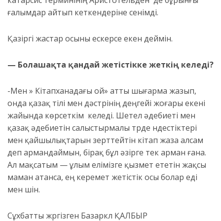
катарсис терминінің Аристотельден де бұрынғы
ғалымдар айтып кеткендеріне сенімді.
Қазіргі жастар осыны ескерсе екен деймін.
— Болашақта қандай жетістікке жеткің келеді?
-Мен » Кітапханадағы ой» атты шығарма жазып,
онда қазақ тілі мен дәстүрінің деңгейі жоғары екені
жайында көрсеткім келеді. Шетел әдебиеті мен
қазақ әдебиетін салыстырмалы түрде үндестіктері
мен қайшылықтарын зерттейтін кітап жаза алсам
деп армандаймын, бірақ бұл әзірге тек арман ғана.
Ал мақсатым — ұлым елімізге қызмет ететін жақсы
маман атанса, ең керемет жетістік осы болар еді
мен үшін.
Сұхбатты жүргізген Базаркүл ҚАЛБЫР