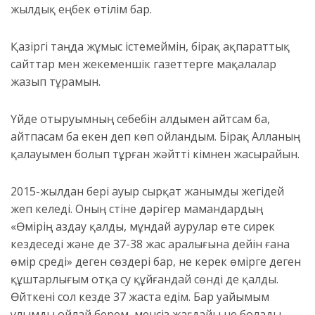
жылдық еңбек өтілім бар.
Қазіргі таңда жұмыс істемеймін, бірақ ақпараттық
сайттар мен жекеменшік газеттерге мақалалар
жазып тұрамын.
Үйде отыруымның себебін алдымен айтсам ба,
айтпасам ба екен деп көп ойландым. Бірақ Алланың
қалауымен болып тұрған жәйтті кімнен жасырайын.
2015-жылдан бері ауыр сырқат жанымды жегідей
жеп келеді. Оның үстіне дәрігер мамандардың
«Өмірің аздау қалды, мұндай аурулар өте сирек
кездеседі және де 37-38 жас аралығына дейін ғана
өмір сүреді» деген сөздері бар, не керек өмірге деген
құштарлығым отқа су құйғандай сөнді де қалды.
Өйткені сол кезде 37 жаста едім. Бар уайымым
ұлымды ойлай берем, менсіз жағдайы не болады,