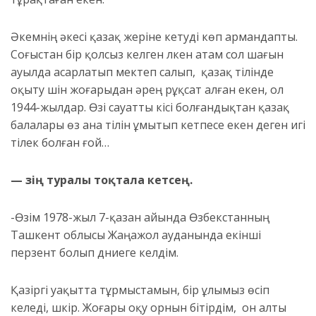
Әкемнің әкесі қазақ жеріне кетуді көп армандапты.
Соғыстан бір қолсыз келген үлкен атам сол шағын
ауылда асарлатып мектеп салып, қазақ тілінде
оқыту үшін жоғарыдан әрең рұқсат алған екен, ол
1944-жылдар. Өзі сауатты кісі болғандықтан қазақ
балалары өз ана тілін ұмытып кетпесе екен деген игі
тілек болған ғой…
— Өзің туралы тоқтала кетсең.
-Өзім 1978-жыл 7-қазан айында Өзбекстанның
Ташкент облысы Жаңажол ауданында екінші
перзент болып дүниеге келдім.
Қазіргі уақытта тұрмыстамын, бір ұлымыз өсіп
келеді, шүкір. Жоғары оқу орнын бітірдім, он алты