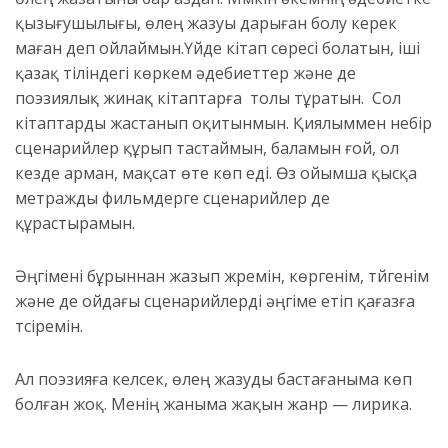
қызығушылығы, өлең жазуы дарыған болу керек
маған деп ойлаймын.Үйде кітап сөресі болатын, іші
қазақ тіліндегі көркем әдебиеттер және де
поэзиялық жинақ кітаптарға толы тұратын. Сол
кітаптарды жастанып оқитынмын. Қиялыммен небір
сценарийлер құрып тастаймын, баламын ғой, ол
кезде арман, мақсат өте көп еді. Өз ойымша қысқа
метражды фильмдерге сценарийлер де
құрастырамын.
Әңгімені бұрыннан жазып жүремін, көргенім, түйгенім
және де ойдағы сценарийлерді әңгіме етіп қағазға
түсіремін.
Ал поэзияға келсек, өлең жазуды бастағаныма көп
болған жоқ. Менің жаныма жақын жанр — лирика.