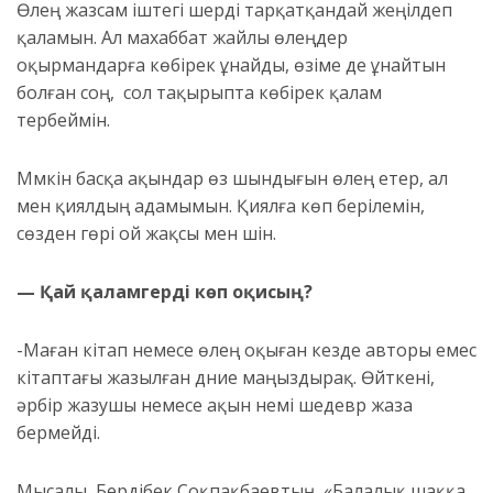
Өлең жазсам іштегі шерді тарқатқандай жеңілдеп
қаламын. Ал махаббат жайлы өлеңдер
оқырмандарға көбірек ұнайды, өзіме де ұнайтын
болған соң, сол тақырыпта көбірек қалам
тербеймін.
Мүмкін басқа ақындар өз шындығын өлең етер, ал
мен қиялдың адамымын. Қиялға көп берілемін,
сөзден гөрі ой жақсы мен үшін.
— Қай қаламгерді көп оқисың?
-Маған кітап немесе өлең оқыған кезде авторы емес
кітаптағы жазылған дүние маңыздырақ. Өйткені,
әрбір жазушы немесе ақын үнемі шедевр жаза
бермейді.
Мысалы, Бердібек Соқпақбаевтың «Балалық шаққа