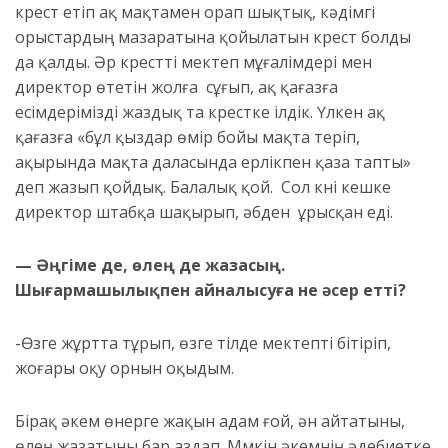
крест етіп ақ мақтамен орап шықтық, кәдімгі
орыстардың мазаратына қойылатын крест болды
да қалды. Әр крестті мектеп мұғалімдері мен
директор өтетін жолға сұғып, ақ қағазға
есімдерімізді жаздық та крестке ілдік. Үлкен ақ
қағазға «бұл қыздар өмір бойы мақта теріп,
ақырында мақта даласында ерлікпен қаза тапты»
деп жазып қойдық. Балалық қой. Сол күні кешке
директор штабқа шақырып, әбден ұрысқан еді.
— Әңгіме де, өлең де жазасың.
Шығармашылықпен айналысуға не әсер етті?
-Өзге жұртта тұрып, өзге тілде мектепті бітіріп,
жоғары оқу орнын оқыдым.
Бірақ әкем өнерге жақын адам ғой, ән айтатыны,
өлең жазатыны бар аздап. Мүмкін әкемнің әдебиетке