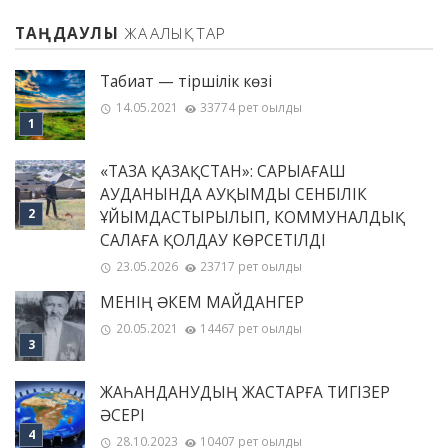
ТАҢДАУЛЫ
ЖАҢАЛЫҚТАР
Табиғат — тіршілік көзі
14.05.2021
33774 рет оқылды
«ТАЗА ҚАЗАҚСТАН»: САРЫАҒАШ
АУДАНЫНДА АУҚЫМДЫ СЕНБІЛІК
ҰЙЫМДАСТЫРЫЛЫП, КОММУНАЛДЫҚ
САЛАҒА ҚОЛДАУ КӨРСЕТІЛДІ
23.05.2026
23717 рет оқылды
МЕНІҢ ƏКЕМ МАЙДАНГЕР
20.05.2021
14467 рет оқылды
ЖАҺАНДАНУДЫҢ ЖАСТАРҒА ТИГІЗЕР
ӘСЕРІ
28.10.2023
10407 рет оқылды