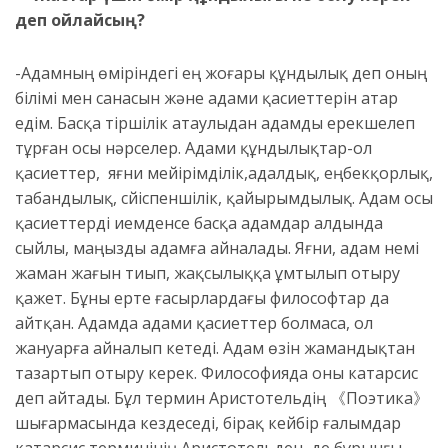
деп ойлайсың?
-Адамның өміріндегі ең жоғары құндылық деп оның
білімі мен санасын және адами қасиеттерін атар
едім. Басқа тіршілік атаулыдан адамды ерекшелеп
тұрған осы нәрселер. Адами құндылықтар-ол
қасиеттер, яғни мейірімділік,адалдық, еңбекқорлық,
табандылық, сүйіспеншілік, қайырымдылық. Адам осы
қасиеттерді иемденсе басқа адамдар алдында
сыйлы, маңызды адамға айналады. Яғни, адам үнемі
жаман жағын тиып, жақсылыққа ұмтылып отыру
қажет. Бұны ерте ғасырлардағы философтар да
айтқан. Адамда адами қасиеттер болмаса, ол
жануарға айналып кетеді. Адам өзін жамандықтан
тазартып отыру керек. Философияда оны катарсис
деп айтады. Бұл термин Аристотельдің 《Поэтика》
шығармасында кездеседі, бірақ кейбір ғалымдар