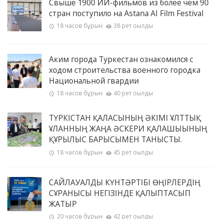
Свыше 1900 ИИ-фильмов из более чем 90
стран поступило на Astana AI Film Festival
18 часов бұрын
38 рет оқылды
Аким города Туркестан ознакомился с
ходом строительства военного городка
Национальной гвардии
18 часов бұрын
40 рет оқылды
ТҮРКІСТАН ҚАЛАСЫНЫҢ ӘКІМІ ҰЛТТЫҚ
ҰЛАННЫҢ ЖАҢА ӘСКЕРИ ҚАЛАШЫҒЫНЫҢ
ҚҰРЫЛЫС БАРЫСЫМЕН ТАНЫСТЫ.
18 часов бұрын
45 рет оқылды
САЙЛАУАЛДЫ КҮНТӘРТІБІ ӨҢІРЛЕРДІҢ
СҰРАНЫСЫ НЕГІЗІНДЕ ҚАЛЫПТАСЫП
ЖАТЫР
20 часов бұрын
42 рет оқылды