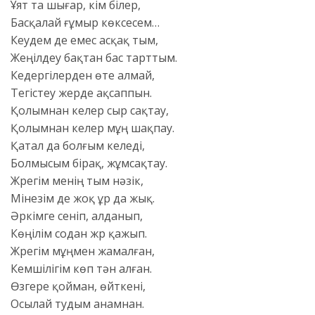
Ұят та шығар, кім білер,
Басқалай ғұмыр көксесем…
Кеудем де емес асқақ тым,
Жеңілдеу бақтан бас тарттым.
Кедергілерден өте алмай,
Тегістеу жерде ақсаппын.
Қолымнан келер сыр сақтау,
Қолымнан келер мұң шақпау.
Қатал да болғым келеді,
Болмысым бірақ, жұмсақтау.
Жүрегім менің тым нәзік,
Мінезім де жоқ ұр да жық.
Әркімге сеніп, алданып,
Көңілім содан жүр қажып.
Жүрегім мұңмен жамалған,
Кемшілігім көп тән алған.
Өзгере қойман, өйткені,
Осылай тудым анамнан.