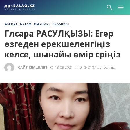
ӘДЕБИЕТ
ҚОҒАМ
МӘДЕНИЕТ
РУХАНИЯТ
Гүлсара РАСУЛҚЫЗЫ: Егер
өзгеден ерекшеленгіңіз
келсе, шынайы өмір сүріңіз
САЙТ ӘКІМШІЛІГІ
13.09.2021
0
3187 рет оқылды