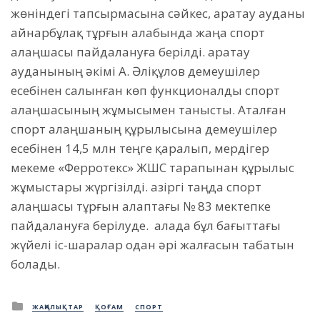
жөніндегі тапсырмасына сәйкес, Қаратау ауданы
Қайнарбұлақ тұрғын алабында жаңа спорт
алаңшасы пайдалануға берілді. Қаратау
ауданының әкімі А. Әліқұлов демеушілер
есебінен салынған көп функционалды спорт
алаңшасының жұмысымен танысты.
Аталған
спорт алаңшаның құрылысына демеушілер
есебінен 14,5 млн теңге қаралып, мердігер
мекеме «Ферротекс» ЖШС тарапынан құрылыс
жұмыстары жүргізілді. Қазіргі таңда спорт
алаңшасы тұрғын алаптағы № 83 мектепке
пайдалануға берілуде.
Қалада бұл бағыттағы
жүйелі іс-шаралар одан әрі жалғасын табатын
болады.
Posted
ЖАҢАЛЫҚТАР
ҚОҒАМ
СПОРТ
in