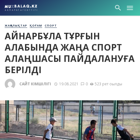
ЖАҢАЛЫҚТАР
ҚОҒАМ
СПОРТ
ҚАЙНАРБҰЛАҚ ТҰРҒЫН
АЛАБЫНДА ЖАҢА СПОРТ
АЛАҢШАСЫ ПАЙДАЛАНУҒА
БЕРІЛДІ
САЙТ ӘКІМШІЛІГІ
19.08.2021
0
523 рет оқылды