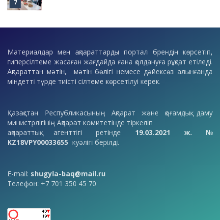
Материалдар мен ақпараттарды портал брендін көрсетіп,
гиперсілтеме жасаған жағдайда ғана қолдануға рұқсат етіледі.
Ақпараттан мәтін, мәтін бөлігі немесе дәйексөз алынғанда
міндетті түрде тиісті сілтеме көрсетілуі керек.
Қазақстан Республикасының Ақпарат және қоғамдық даму
министрлігінің Ақпарат комитетінде тіркеліп
ақпараттық агенттігі ретінде
19.03.2021 ж. №
KZ18VPY00033655
куәлігі берілді.
E-mail:
shugyla-baq@mail.ru
Телефон: +7 701 350 45 70