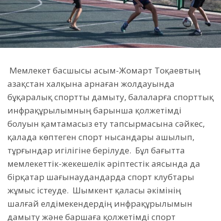
Мемлекет басшысы Қасым-Жомарт Тоқаевтың
Қазақстан халқына арнаған жолдауында
бұқаралық спортты дамыту, балаларға спорттық
инфрақұрылымның барынша қолжетімді
болуын қамтамасыз ету тапсырмасына сәйкес,
қалада көптеген спорт нысандары ашылып,
тұрғындар игілігіне берілуде. Бұл бағытта
мемлекеттік-жекешелік әріптестік аясында да
бірқатар шағынаудандарда спорт клубтары
жұмыс істеуде.
Шымкент қаласы әкімінің
шалғай елдімекендердің инфрақұрылымын
дамыту және баршаға қолжетімді спорт