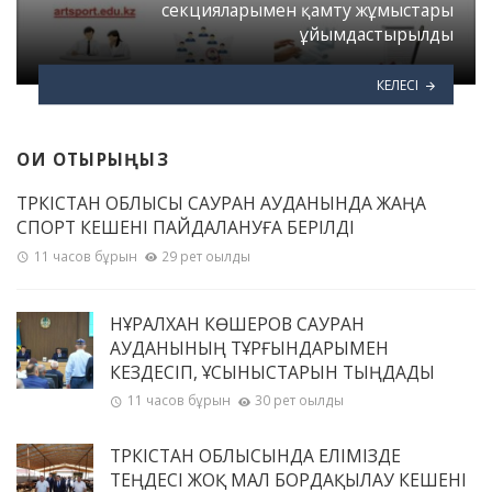
секцияларымен қамту жұмыстары
ұйымдастырылды
КЕЛЕСІ
ОҚИ ОТЫРЫҢЫЗ
ТҮРКІСТАН ОБЛЫСЫ САУРАН АУДАНЫНДА ЖАҢА
СПОРТ КЕШЕНІ ПАЙДАЛАНУҒА БЕРІЛДІ
11 часов бұрын
29 рет оқылды
НҰРАЛХАН КӨШЕРОВ САУРАН
АУДАНЫНЫҢ ТҰРҒЫНДАРЫМЕН
КЕЗДЕСІП, ҰСЫНЫСТАРЫН ТЫҢДАДЫ
11 часов бұрын
30 рет оқылды
ТҮРКІСТАН ОБЛЫСЫНДА ЕЛІМІЗДЕ
ТЕҢДЕСІ ЖОҚ МАЛ БОРДАҚЫЛАУ КЕШЕНІ