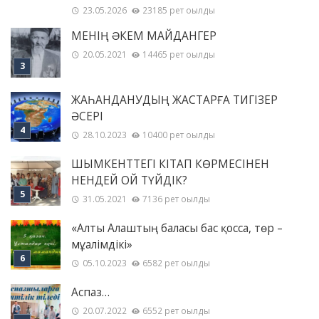
23.05.2026
23185 рет оқылды
МЕНІҢ ƏКЕМ МАЙДАНГЕР
20.05.2021
14465 рет оқылды
ЖАҺАНДАНУДЫҢ ЖАСТАРҒА ТИГІЗЕР
ӘСЕРІ
28.10.2023
10400 рет оқылды
ШЫМКЕНТТЕГІ КІТАП КӨРМЕСІНЕН
НЕНДЕЙ ОЙ ТҮЙДІК?
31.05.2021
7136 рет оқылды
«Алты Алаштың баласы бас қосса, төр –
мұғалімдікі»
05.10.2023
6582 рет оқылды
Аспаз…
20.07.2022
6552 рет оқылды