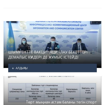
ШЫМКЕНТТЕ ВАКЦИНАЦИЯЛАУ БЕКЕТТЕРІ
ДЕМАЛЫС КҮНДЕРІ ДЕ ЖҰМЫС ІСТЕЙДІ
АЛДЫҢҒЫ
Төрт мыңнан астам баланы тегін спорт