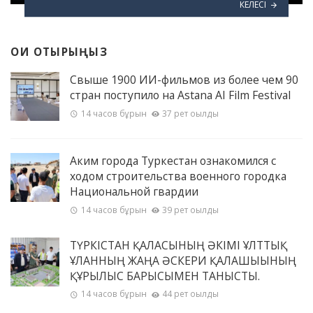
КЕЛЕСІ
ОҚИ ОТЫРЫҢЫЗ
Свыше 1900 ИИ-фильмов из более чем 90
стран поступило на Astana AI Film Festival
14 часов бұрын
37 рет оқылды
Аким города Туркестан ознакомился с
ходом строительства военного городка
Национальной гвардии
14 часов бұрын
39 рет оқылды
ТҮРКІСТАН ҚАЛАСЫНЫҢ ӘКІМІ ҰЛТТЫҚ
ҰЛАННЫҢ ЖАҢА ӘСКЕРИ ҚАЛАШЫҒЫНЫҢ
ҚҰРЫЛЫС БАРЫСЫМЕН ТАНЫСТЫ.
14 часов бұрын
44 рет оқылды