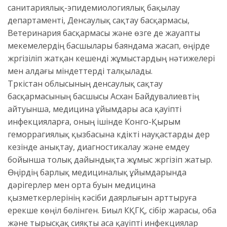
санитариялық-эпидемиологиялық бақылау
департаменті, Денсаулық сақтау басқармасы,
Ветеринария басқармасы және өзге де жауапты
мекемелердің басшылары баяндама жасап, өңірде
жүргізіліп жатқан кешенді жұмыстардың нәтижелері
мен алдағы міндеттерді талқылады.
Түркістан облысының денсаулық сақтау
басқармасының басшысы Асхан Байдувалиевтің
айтуынша, медицина ұйымдары аса қауіпті
инфекцияларға, оның ішінде Конго-Қырым
геморрагиялық қызбасына күдікті науқастарды дер
кезінде анықтау, диагностикалау және емдеу
бойынша толық дайындықта жұмыс жүргізіп жатыр.
Өңірдің барлық медициналық ұйымдарында
дәрігерлер мен орта буын медицина
қызметкерлерінің кәсіби даярлығын арттыруға
ерекше көңіл бөлінген. Биыл КҚГҚ, сібір жарасы, оба
және тырысқақ сияқты аса қауіпті инфекциялар