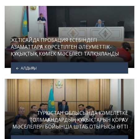
ЖЕТІСАЙДА ПРОБАЦИЯ ЕСЕБІНДЕГІ
АЗАМАТТАРҒА КӨРСЕТІЛГЕН ӘЛЕУМЕТТІК-
ҚҰҚЫҚТЫҚ КӨМЕК МӘСЕЛЕСІ ТАЛҚЫЛАНДЫ
АЛДЫҢҒЫ
ТҮРКІСТАН ОБЛЫСЫНДА КӘМЕЛЕТКЕ
ТОЛМАҒАНДАРДЫҢ ҚҰҚЫҚТАРЫН ҚОРҒАУ
МӘСЕЛЕЛЕРІ БОЙЫНША ШТАБ ОТЫРЫСЫ ӨТТІ