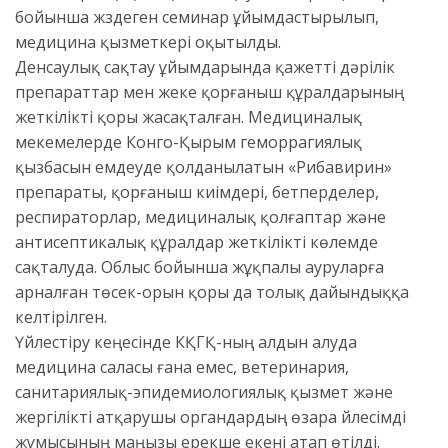
бойынша жүздеген семинар ұйымдастырылып,
медицина қызметкері оқытылды.
Денсаулық сақтау ұйымдарында қажетті дәрілік
препараттар мен жеке қорғаныш құралдарының
жеткілікті қоры жасақталған. Медициналық
мекемелерде Конго-Қырым геморрагиялық
қызбасын емдеуде қолданылатын «Рибавирин»
препараты, қорғаныш киімдері, бетперделер,
респираторлар, медициналық қолғаптар және
антисептикалық құралдар жеткілікті көлемде
сақталуда. Облыс бойынша жұқпалы ауруларға
арналған төсек-орын қоры да толық дайындыққа
келтірілген.
Үйлестіру кеңесінде КҚГҚ-ның алдын алуда
медицина саласы ғана емес, ветеринария,
санитариялық-эпидемиологиялық қызмет және
жергілікті атқарушы органдардың өзара үйлесімді
жұмысының маңызы ерекше екені атап өтілді.