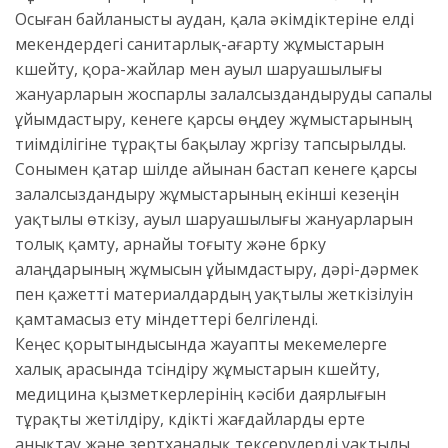
Осыған байланысты аудан, қала әкімдіктеріне елді
мекендердегі санитарлық-ағарту жұмыстарын
күшейту, қора-жайлар мен ауыл шаруашылығы
жануарларын жоспарлы залалсыздандыруды сапалы
ұйымдастыру, кенеге қарсы өңдеу жұмыстарының
тиімділігіне тұрақты бақылау жүргізу тапсырылды.
Сонымен қатар шілде айынан бастап кенеге қарсы
залалсыздандыру жұмыстарының екінші кезеңін
уақтылы өткізу, ауыл шаруашылығы жануарларын
толық қамту, арнайы тоғыту және бүрку
алаңдарының жұмысын ұйымдастыру, дәрі-дәрмек
пен қажетті материалдардың уақтылы жеткізілуін
қамтамасыз ету міндеттері белгіленді.
Кеңес қорытындысында жауапты мекемелерге
халық арасында түсіндіру жұмыстарын күшейту,
медицина қызметкерлерінің кәсіби даярлығын
тұрақты жетілдіру, күдікті жағдайларды ерте
анықтау және зертханалық тексерулерді уақтылы