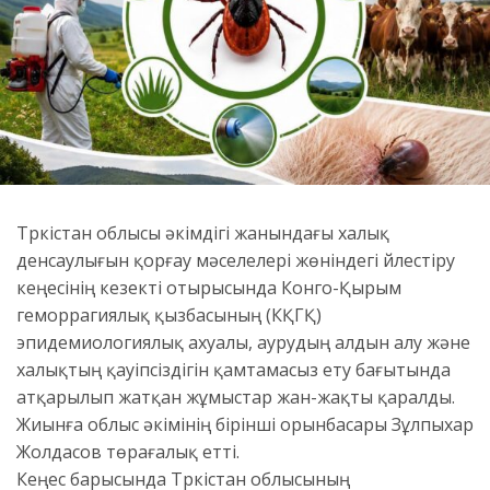
Түркістан облысы әкімдігі жанындағы халық
денсаулығын қорғау мәселелері жөніндегі үйлестіру
кеңесінің кезекті отырысында Конго-Қырым
геморрагиялық қызбасының (КҚГҚ)
эпидемиологиялық ахуалы, аурудың алдын алу және
халықтың қауіпсіздігін қамтамасыз ету бағытында
атқарылып жатқан жұмыстар жан-жақты қаралды.
Жиынға облыс әкімінің бірінші орынбасары Зұлпыхар
Жолдасов төрағалық етті.
Кеңес барысында Түркістан облысының