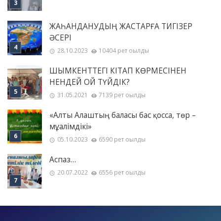
ЖАҺАНДАНУДЫҢ ЖАСТАРҒА ТИГІЗЕР
ӘСЕРІ
28.10.2023
10404 рет оқылды
ШЫМКЕНТТЕГІ КІТАП КӨРМЕСІНЕН
НЕНДЕЙ ОЙ ТҮЙДІК?
31.05.2021
7139 рет оқылды
«Алты Алаштың баласы бас қосса, төр –
мұғалімдікі»
05.10.2023
6590 рет оқылды
Аспаз…
20.07.2022
6556 рет оқылды