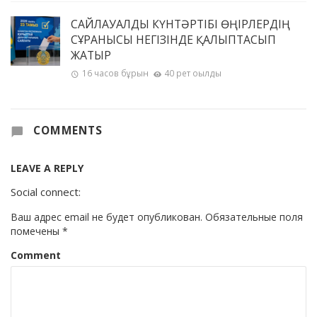
САЙЛАУАЛДЫ КҮНТӘРТІБІ ӨҢІРЛЕРДІҢ
СҰРАНЫСЫ НЕГІЗІНДЕ ҚАЛЫПТАСЫП
ЖАТЫР
16 часов бұрын
40 рет оқылды
COMMENTS
LEAVE A REPLY
Social connect:
Ваш адрес email не будет опубликован.
Обязательные поля
помечены
*
Comment