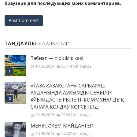
браузере для последующих моих комментариев.
ТАҢДАУЛЫ
ЖАҢАЛЫҚТАР
Табиғат — тіршілік көзі
14.05.2021
33774 рет оқылды
«ТАЗА ҚАЗАҚСТАН»: САРЫАҒАШ
АУДАНЫНДА АУҚЫМДЫ СЕНБІЛІК
ҰЙЫМДАСТЫРЫЛЫП, КОММУНАЛДЫҚ
САЛАҒА ҚОЛДАУ КӨРСЕТІЛДІ
23.05.2026
23669 рет оқылды
МЕНІҢ ƏКЕМ МАЙДАНГЕР
20.05.2021
14467 рет оқылды