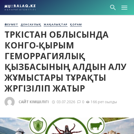
ӘЛЕУМЕТ
ДЕНСАУЛЫҚ
ЖАҢАЛЫҚТАР
ҚОҒАМ
ТҮРКІСТАН ОБЛЫСЫНДА
КОНГО-ҚЫРЫМ
ГЕМОРРАГИЯЛЫҚ
ҚЫЗБАСЫНЫҢ АЛДЫН АЛУ
ЖҰМЫСТАРЫ ТҰРАҚТЫ
ЖҮРГІЗІЛІП ЖАТЫР
САЙТ ӘКІМШІЛІГІ
03.07.2026
0
166 рет оқылды