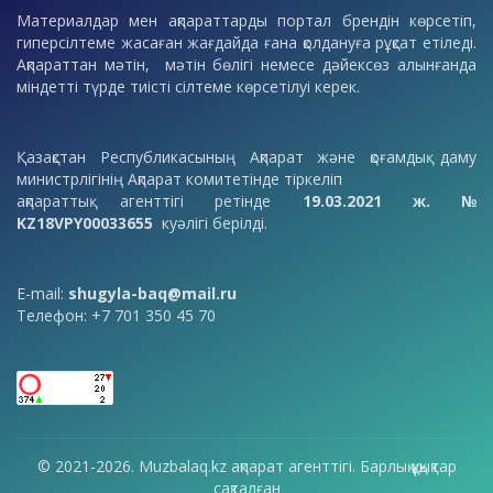
Материалдар мен ақпараттарды портал брендін көрсетіп,
гиперсілтеме жасаған жағдайда ғана қолдануға рұқсат етіледі.
Ақпараттан мәтін, мәтін бөлігі немесе дәйексөз алынғанда
міндетті түрде тиісті сілтеме көрсетілуі керек.
Қазақстан Республикасының Ақпарат және қоғамдық даму
министрлігінің Ақпарат комитетінде тіркеліп
ақпараттық агенттігі ретінде
19.03.2021 ж. №
KZ18VPY00033655
куәлігі берілді.
E-mail:
shugyla-baq@mail.ru
Телефон: +7 701 350 45 70
© 2021-2026. Muzbalaq.kz ақпарат агенттігі. Барлық құқықтар
сақталған