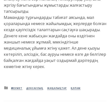
жүргізу бағытындағы жұмыстарды жалғастыру
тапсырылды.
Мамандар тұрғындарды табиғат аясында, мал
қораларында немесе жайылымдық жерлерде болған
кезде қауіпсіздік талаптарын сақтауға шақырады.
Денеге кене жабысқан жағдайда оны өздігінен
жаншып немесе жұлмай, мүмкіндігінше
медициналық ұйымға жүгіну қажет. Ал дене қызуы
көтеріліп, әлсіздік, бас ауруы немесе өзге де белгілер
байқалған жағдайда уақыт оздырмай дәрігердің
көмегіне жүгіну керек.
Posted
ӘЛЕУМЕТ
ДЕНСАУЛЫҚ
ЖАҢАЛЫҚТАР
ҚОҒАМ
in