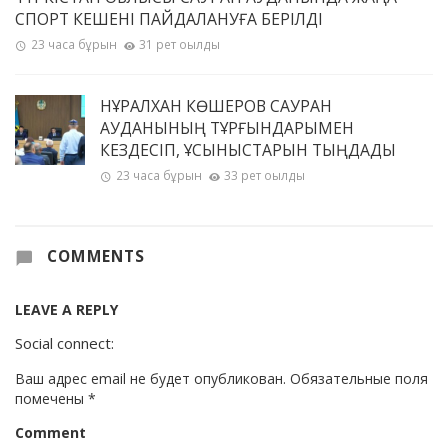
СПОРТ КЕШЕНІ ПАЙДАЛАНУҒА БЕРІЛДІ
23 часа бұрын
31 рет оқылды
НҰРАЛХАН КӨШЕРОВ САУРАН
АУДАНЫНЫҢ ТҰРҒЫНДАРЫМЕН
КЕЗДЕСІП, ҰСЫНЫСТАРЫН ТЫҢДАДЫ
23 часа бұрын
33 рет оқылды
COMMENTS
LEAVE A REPLY
Social connect:
Ваш адрес email не будет опубликован.
Обязательные поля
помечены
*
Comment