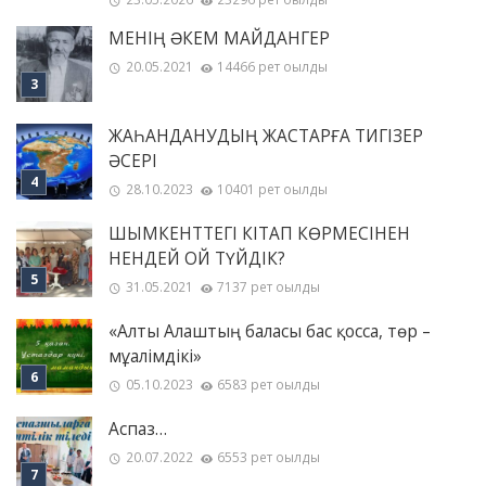
МЕНІҢ ƏКЕМ МАЙДАНГЕР
20.05.2021
14466 рет оқылды
ЖАҺАНДАНУДЫҢ ЖАСТАРҒА ТИГІЗЕР
ӘСЕРІ
28.10.2023
10401 рет оқылды
ШЫМКЕНТТЕГІ КІТАП КӨРМЕСІНЕН
НЕНДЕЙ ОЙ ТҮЙДІК?
31.05.2021
7137 рет оқылды
«Алты Алаштың баласы бас қосса, төр –
мұғалімдікі»
05.10.2023
6583 рет оқылды
Аспаз…
20.07.2022
6553 рет оқылды