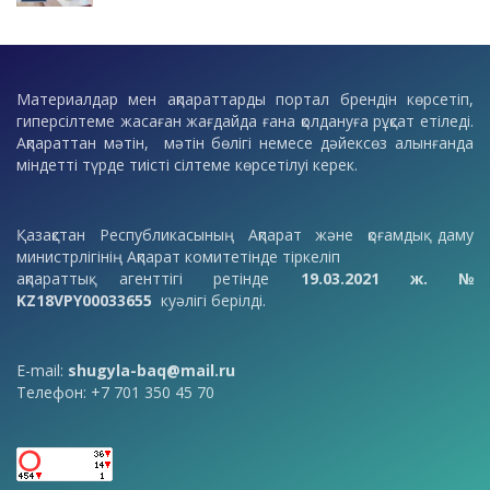
Материалдар мен ақпараттарды портал брендін көрсетіп,
гиперсілтеме жасаған жағдайда ғана қолдануға рұқсат етіледі.
Ақпараттан мәтін, мәтін бөлігі немесе дәйексөз алынғанда
міндетті түрде тиісті сілтеме көрсетілуі керек.
Қазақстан Республикасының Ақпарат және қоғамдық даму
министрлігінің Ақпарат комитетінде тіркеліп
ақпараттық агенттігі ретінде
19.03.2021 ж. №
KZ18VPY00033655
куәлігі берілді.
E-mail:
shugyla-baq@mail.ru
Телефон: +7 701 350 45 70