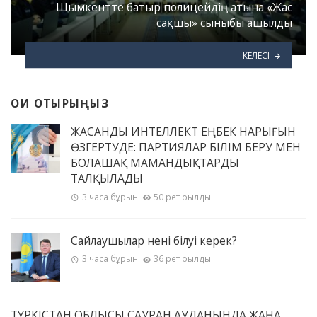
Шымкентте батыр полицейдің атына «Жас
сақшы» сыныбы ашылды
КЕЛЕСІ
ОҚИ ОТЫРЫҢЫЗ
ЖАСАНДЫ ИНТЕЛЛЕКТ ЕҢБЕК НАРЫҒЫН
ӨЗГЕРТУДЕ: ПАРТИЯЛАР БІЛІМ БЕРУ МЕН
БОЛАШАҚ МАМАНДЫҚТАРДЫ
ТАЛҚЫЛАДЫ
3 часа бұрын
50 рет оқылды
Сайлаушылар нені білуі керек?
3 часа бұрын
36 рет оқылды
ТҮРКІСТАН ОБЛЫСЫ САУРАН АУДАНЫНДА ЖАҢА