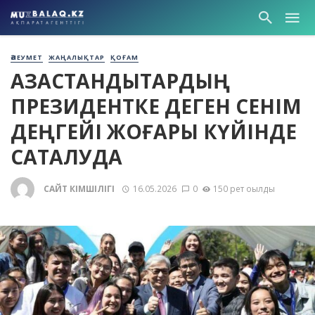
ӘЛЕУМЕТ
ЖАҢАЛЫҚТАР
ҚОҒАМ
ҚАЗАҚСТАНДЫҚТАРДЫҢ
ПРЕЗИДЕНТКЕ ДЕГЕН СЕНІМ
ДЕҢГЕЙІ ЖОҒАРЫ КҮЙІНДЕ
САҚТАЛУДА
САЙТ ӘКІМШІЛІГІ
16.05.2026
0
150 рет оқылды