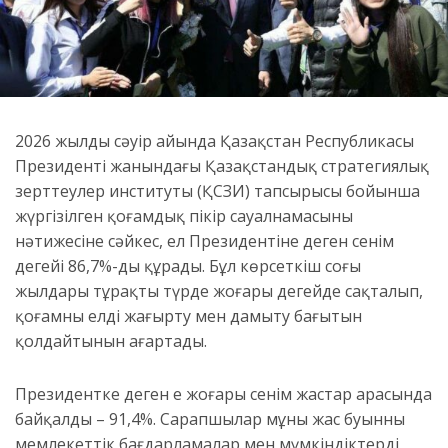
2026 жылдың сәуір айында Қазақстан Республикасы
Президенті жанындағы Қазақстандық стратегиялық
зерттеулер институты (ҚСЗИ) тапсырысы бойынша
жүргізілген қоғамдық пікір сауалнамасының
нәтижесіне сәйкес, ел Президентіне деген сенім
деңгейі 86,7%-ды құрады. Бұл көрсеткіш соңғы
жылдары тұрақты түрде жоғары деңгейде сақталып,
қоғамның елді жаңғырту мен дамыту бағытын
қолдайтынын аңғартады.
Президентке деген ең жоғары сенім жастар арасында
байқалды – 91,4%. Сарапшылар мұны жас буынның
мемлекеттік бағдарламалар мен мүмкіндіктерді