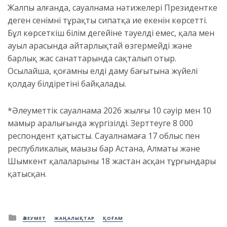
Жалпы алғанда, сауалнама нәтижелері Президентке
деген сенімнің тұрақты сипатқа ие екенін көрсетті.
Бұл көрсеткіш білім деңгейіне тәуелді емес, қала мен
ауыл арасында айтарлықтай өзгермейді және
барлық жас санаттарында сақталып отыр.
Осылайша, қоғамның елдің даму бағытына жүйелі
қолдау білдіретіні байқалады.
*Әлеуметтік сауалнама 2026 жылғы 10 сәуір мен 10
мамыр аралығында жүргізілді. Зерттеуге 8 000
респондент қатысты. Сауалнамаға 17 облыс пен
республикалық маңызы бар Астана, Алматы және
Шымкент қалаларының 18 жастан асқан тұрғындары
қатысқан.
Posted
ӘЛЕУМЕТ
ЖАҢАЛЫҚТАР
ҚОҒАМ
in