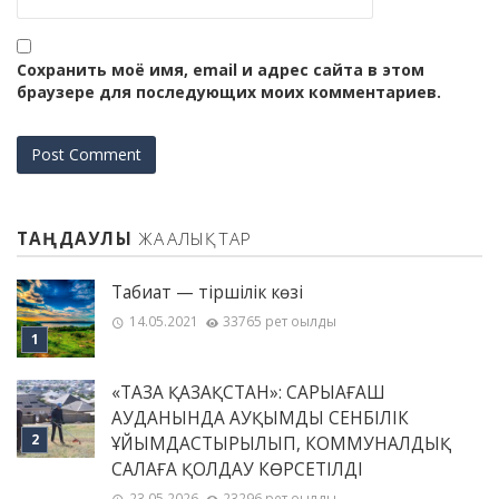
Сохранить моё имя, email и адрес сайта в этом
браузере для последующих моих комментариев.
ТАҢДАУЛЫ
ЖАҢАЛЫҚТАР
Табиғат — тіршілік көзі
14.05.2021
33765 рет оқылды
«ТАЗА ҚАЗАҚСТАН»: САРЫАҒАШ
АУДАНЫНДА АУҚЫМДЫ СЕНБІЛІК
ҰЙЫМДАСТЫРЫЛЫП, КОММУНАЛДЫҚ
САЛАҒА ҚОЛДАУ КӨРСЕТІЛДІ
23.05.2026
23296 рет оқылды