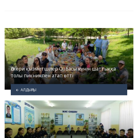
Әскери қызметшілер Отбасы күнін шаттыққа
толы пикникпен атап өтті
АЛДЫҢҒЫ