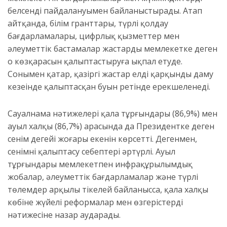
белсенді пайдалануымен байланыстырады. Атап
айтқанда, білім гранттары, түрлі қолдау
бағдарламалары, цифрлық қызметтер мен
әлеуметтік бастамалар жастардың мемлекетке деген
оң көзқарасын қалыптастыруға ықпал етуде.
Сонымен қатар, қазіргі жастар елдің қарқынды даму
кезеңінде қалыптасқан буын ретінде ерекшеленеді.
Сауалнама нәтижелері қала тұрғындары (86,9%) мен
ауыл халқы (86,7%) арасында да Президентке деген
сенім деңгейі жоғары екенін көрсетті. Дегенмен,
сенімнің қалыптасу себептері әртүрлі. Ауыл
тұрғындары мемлекетпен инфрақұрылымдық
жобалар, әлеуметтік бағдарламалар және түрлі
төлемдер арқылы тікелей байланысса, қала халқы
көбіне жүйелі реформалар мен өзгерістердің
нәтижесіне назар аударады.