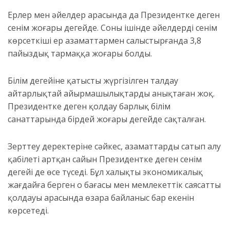
Ерлер мен әйелдер арасында да Президентке деген
сенім жоғары деңгейде. Соның ішінде әйелдердің сенім
көрсеткіші ер азаматтармен салыстырғанда 3,8
пайыздық тармаққа жоғары болды.
Білім деңгейіне қатысты жүргізілген талдау
айтарлықтай айырмашылықтарды анықтаған жоқ.
Президентке деген қолдау барлық білім
санаттарында бірдей жоғары деңгейде сақталған.
Зерттеу деректеріне сәйкес, азаматтардың сатып алу
қабілеті артқан сайын Президентке деген сенім
деңгейі де өсе түседі. Бұл халықтың экономикалық
жағдайға берген оң бағасы мен мемлекеттік саясатты
қолдауы арасында өзара байланыс бар екенін
көрсетеді.