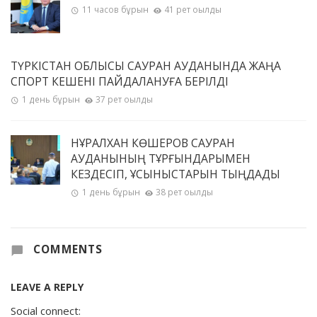
11 часов бұрын
41 рет оқылды
ТҮРКІСТАН ОБЛЫСЫ САУРАН АУДАНЫНДА ЖАҢА
СПОРТ КЕШЕНІ ПАЙДАЛАНУҒА БЕРІЛДІ
1 день бұрын
37 рет оқылды
НҰРАЛХАН КӨШЕРОВ САУРАН
АУДАНЫНЫҢ ТҰРҒЫНДАРЫМЕН
КЕЗДЕСІП, ҰСЫНЫСТАРЫН ТЫҢДАДЫ
1 день бұрын
38 рет оқылды
COMMENTS
LEAVE A REPLY
Social connect: