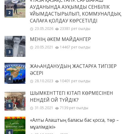
«ТАЗА ҚАЗАҚСТАН»: САРЫАҒАШ
АУДАНЫНДА АУҚЫМДЫ СЕНБІЛІК
ҰЙЫМДАСТЫРЫЛЫП, КОММУНАЛДЫҚ
САЛАҒА ҚОЛДАУ КӨРСЕТІЛДІ
23.05.2026
23381 рет оқылды
МЕНІҢ ƏКЕМ МАЙДАНГЕР
20.05.2021
14467 рет оқылды
ЖАҺАНДАНУДЫҢ ЖАСТАРҒА ТИГІЗЕР
ӘСЕРІ
28.10.2023
10401 рет оқылды
ШЫМКЕНТТЕГІ КІТАП КӨРМЕСІНЕН
НЕНДЕЙ ОЙ ТҮЙДІК?
31.05.2021
7139 рет оқылды
«Алты Алаштың баласы бас қосса, төр –
мұғалімдікі»