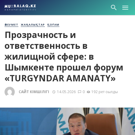
ӘЛЕУМЕТ
ЖАҢАЛЫҚТАР
ҚОҒАМ
Прозрачность и
ответственность в
жилищной сфере: в
Шымкенте прошел форум
«TURGYNDAR AMANATY»
САЙТ ӘКІМШІЛІГІ
14.05.2026
0
192 рет оқылды