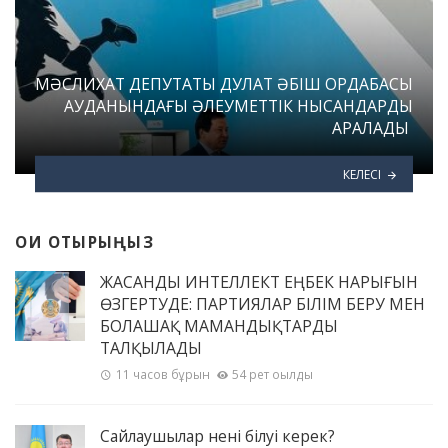
МӘСЛИХАТ ДЕПУТАТЫ ДУЛАТ ӘБІШ ОРДАБАСЫ
АУДАНЫНДАҒЫ ӘЛЕУМЕТТІК НЫСАНДАРДЫ
АРАЛАДЫ
КЕЛЕСІ
ОҚИ ОТЫРЫҢЫЗ
ЖАСАНДЫ ИНТЕЛЛЕКТ ЕҢБЕК НАРЫҒЫН
ӨЗГЕРТУДЕ: ПАРТИЯЛАР БІЛІМ БЕРУ МЕН
БОЛАШАҚ МАМАНДЫҚТАРДЫ
ТАЛҚЫЛАДЫ
11 часов бұрын
54 рет оқылды
Сайлаушылар нені білуі керек?