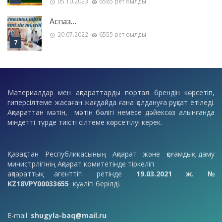
05.10.2023
6585 рет оқылды
Аспаз…
20.07.2022
6555 рет оқылды
Материалдар мен ақпараттарды портал брендін көрсетіп,
гиперсілтеме жасаған жағдайда ғана қолдануға рұқсат етіледі.
Ақпараттан мәтін, мәтін бөлігі немесе дәйексөз алынғанда
міндетті түрде тиісті сілтеме көрсетілуі керек.
Қазақстан Республикасының Ақпарат және қоғамдық даму
министрлігінің Ақпарат комитетінде тіркеліп
ақпараттық агенттігі ретінде
19.03.2021 ж. №
KZ18VPY00033655
куәлігі берілді.
E-mail:
shugyla-baq@mail.ru