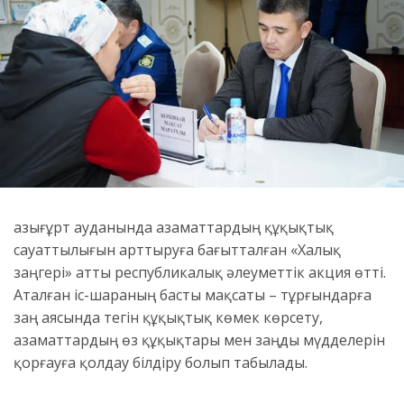
Қазығұрт ауданында азаматтардың құқықтық
сауаттылығын арттыруға бағытталған «Халық
заңгері» атты республикалық әлеуметтік акция өтті.
Аталған іс-шараның басты мақсаты – тұрғындарға
заң аясында тегін құқықтық көмек көрсету,
азаматтардың өз құқықтары мен заңды мүдделерін
қорғауға қолдау білдіру болып табылады.