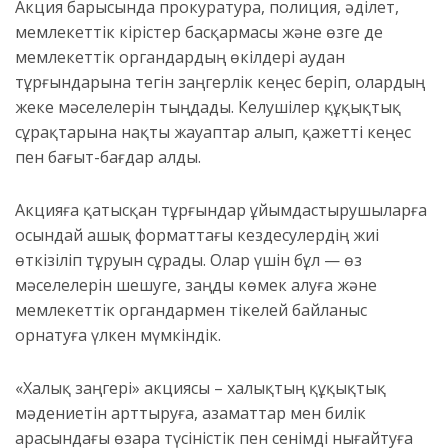
Акция барысында прокуратура, полиция, әділет,
мемлекеттік кірістер басқармасы және өзге де
мемлекеттік органдардың өкілдері аудан
тұрғындарына тегін заңгерлік кеңес беріп, олардың
жеке мәселелерін тыңдады. Келушілер құқықтық
сұрақтарына нақты жауаптар алып, қажетті кеңес
пен бағыт-бағдар алды.
Акцияға қатысқан тұрғындар ұйымдастырушыларға
осындай ашық форматтағы кездесулердің жиі
өткізіліп тұруын сұрады. Олар үшін бұл — өз
мәселелерін шешуге, заңды көмек алуға және
мемлекеттік органдармен тікелей байланыс
орнатуға үлкен мүмкіндік.
«Халық заңгері» акциясы – халықтың құқықтық
мәдениетін арттыруға, азаматтар мен билік
арасындағы өзара түсіністік пен сенімді нығайтуға