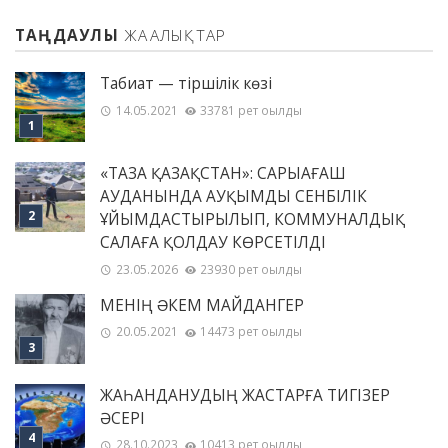
ТАҢДАУЛЫ
ЖАҢАЛЫҚТАР
Табиғат — тіршілік көзі
14.05.2021
33781 рет оқылды
«ТАЗА ҚАЗАҚСТАН»: САРЫАҒАШ
АУДАНЫНДА АУҚЫМДЫ СЕНБІЛІК
ҰЙЫМДАСТЫРЫЛЫП, КОММУНАЛДЫҚ
САЛАҒА ҚОЛДАУ КӨРСЕТІЛДІ
23.05.2026
23930 рет оқылды
МЕНІҢ ƏКЕМ МАЙДАНГЕР
20.05.2021
14473 рет оқылды
ЖАҺАНДАНУДЫҢ ЖАСТАРҒА ТИГІЗЕР
ӘСЕРІ
28.10.2023
10413 рет оқылды