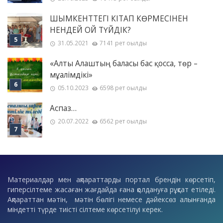
ШЫМКЕНТТЕГІ КІТАП КӨРМЕСІНЕН
НЕНДЕЙ ОЙ ТҮЙДІК?
31.05.2021
7141 рет оқылды
«Алты Алаштың баласы бас қосса, төр –
мұғалімдікі»
05.10.2023
6598 рет оқылды
Аспаз…
20.07.2022
6562 рет оқылды
Материалдар мен ақпараттарды портал брендін көрсетіп,
гиперсілтеме жасаған жағдайда ғана қолдануға рұқсат етіледі.
Ақпараттан мәтін, мәтін бөлігі немесе дәйексөз алынғанда
міндетті түрде тиісті сілтеме көрсетілуі керек.