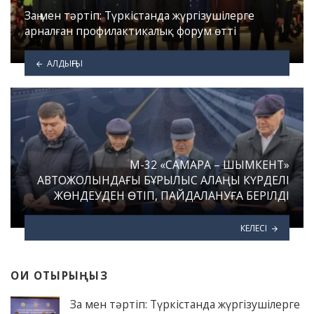
Заң мен тәртіп: Түркістанда жүргізушілерге
арналған профилактикалық форум өтті
АЛДЫҢҒЫ
М-32 «САМАРА – ШЫМКЕНТ»
АВТОЖОЛЫНДАҒЫ БҰРЫЛЫС АЛАҢЫ КҮРДЕЛІ
ЖӨНДЕУДЕН ӨТІП, ПАЙДАЛАНУҒА БЕРІЛДІ
КЕЛЕСІ
ОҚИ ОТЫРЫҢЫЗ
Заң мен тәртіп: Түркістанда жүргізушілерге