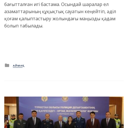
бағытталған игі бастама. Осындай шаралар ел
азаматтарының құқықтық сауатын кеңейтіп, әділ
қоғам қалыптастыру жолындағы маңызды қадам
болып табылады.
Posted
АЙМАҚ
in