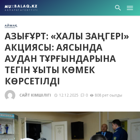
АЙМАҚ
ҚАЗЫҒҰРТ: «ХАЛЫҚ ЗАҢГЕРІ»
АКЦИЯСЫ: АЯСЫНДА
АУДАН ТҰРҒЫНДАРЫНА
ТЕГІН ҚҰҚЫҚТЫҚ КӨМЕК
КӨРСЕТІЛДІ
САЙТ ӘКІМШІЛІГІ
12.12.2025
0
808 рет оқылды