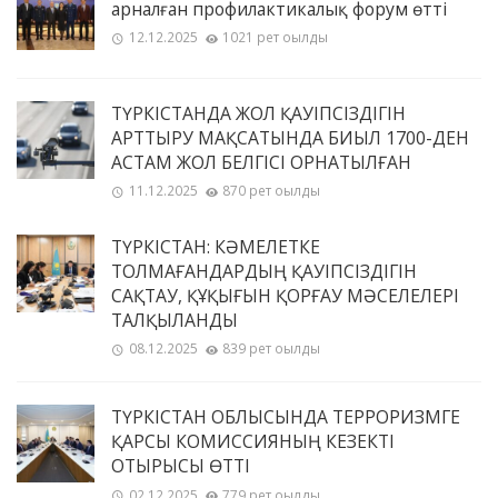
арналған профилактикалық форум өтті
12.12.2025
1021 рет оқылды
ТҮРКІСТАНДА ЖОЛ ҚАУІПСІЗДІГІН
АРТТЫРУ МАҚСАТЫНДА БИЫЛ 1700-ДЕН
АСТАМ ЖОЛ БЕЛГІСІ ОРНАТЫЛҒАН
11.12.2025
870 рет оқылды
ТҮРКІСТАН: КӘМЕЛЕТКЕ
ТОЛМАҒАНДАРДЫҢ ҚАУІПСІЗДІГІН
САҚТАУ, ҚҰҚЫҒЫН ҚОРҒАУ МӘСЕЛЕЛЕРІ
ТАЛҚЫЛАНДЫ
08.12.2025
839 рет оқылды
ТҮРКІСТАН ОБЛЫСЫНДА ТЕРРОРИЗМГЕ
ҚАРСЫ КОМИССИЯНЫҢ КЕЗЕКТІ
ОТЫРЫСЫ ӨТТІ
02.12.2025
779 рет оқылды