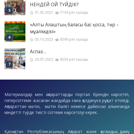
НЕНДЕЙ ОЙ ТҮЙДІК?
31.05.2021
7139 рет оқылды
«Алты Алаштың баласы бас қосса, төр –
мұғалімдікі»
05.10.2023
6590 рет оқылды
Аспаз…
20.07.2022
6556 рет оқылды
Материалдар мен ақпараттарды портал брендін көрсетіп,
гиперсілтеме жасаған жағдайда ғана қолдануға рұқсат етіледі.
Ақпараттан мәтін, мәтін бөлігі немесе дәйексөз алынғанда
міндетті түрде тиісті сілтеме көрсетілуі керек.
Қазақстан Республикасының Ақпарат және қоғамдық даму