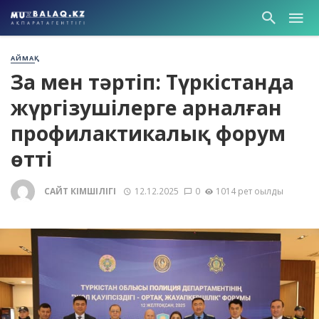
АЙМАҚ
Заң мен тәртіп: Түркістанда
жүргізушілерге арналған
профилактикалық форум
өтті
САЙТ ӘКІМШІЛІГІ
12.12.2025
0
1014 рет оқылды