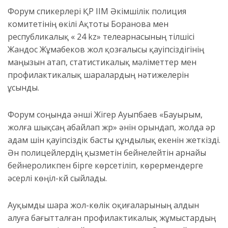
Форум спикерлері ҚР ІІМ Әкімшілік полиция
комитетінің өкілі Ақтоты Боранова мен
республикалық « 24 kz» телеарнасының тілшісі
Жандос Жұмабеков жол қозғалысы қауіпсіздігінің
маңызын атап, статистикалық мәліметтер мен
профилактикалық шаралардың нәтижелерін
ұсынды.
Форум соңында әнші Жігер Ауыпбаев «Бауырым,
жолға шықсаң абайлап жүр» әнін орындап, жолда әр
адам үшін қауіпсіздік басты құндылық екенін жеткізді.
Ән полицейлердің қызметін бейнелейтін арнайы
бейнероликпен бірге көрсетіліп, көрермендерге
әсерлі көңіл-күй сыйлады.
Ауқымды шара жол-көлік оқиғаларының алдын
алуға бағытталған профилактикалық жұмыстардың