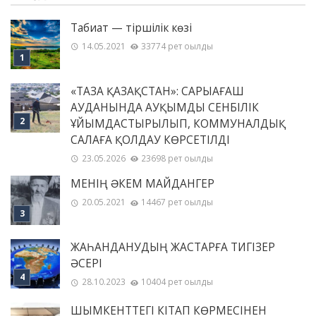
Табиғат — тіршілік көзі
14.05.2021
33774 рет оқылды
«ТАЗА ҚАЗАҚСТАН»: САРЫАҒАШ
АУДАНЫНДА АУҚЫМДЫ СЕНБІЛІК
ҰЙЫМДАСТЫРЫЛЫП, КОММУНАЛДЫҚ
САЛАҒА ҚОЛДАУ КӨРСЕТІЛДІ
23.05.2026
23698 рет оқылды
МЕНІҢ ƏКЕМ МАЙДАНГЕР
20.05.2021
14467 рет оқылды
ЖАҺАНДАНУДЫҢ ЖАСТАРҒА ТИГІЗЕР
ӘСЕРІ
28.10.2023
10404 рет оқылды
ШЫМКЕНТТЕГІ КІТАП КӨРМЕСІНЕН