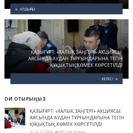
АЛДЫҢҒЫ
ҚАЗЫҒҰРТ: «ХАЛЫҚ ЗАҢГЕРІ» АКЦИЯСЫ:
АЯСЫНДА АУДАН ТҰРҒЫНДАРЫНА ТЕГІН
ҚҰҚЫҚТЫҚ КӨМЕК КӨРСЕТІЛДІ
КЕЛЕСІ
ОҚИ ОТЫРЫҢЫЗ
ҚАЗЫҒҰРТ: «ХАЛЫҚ ЗАҢГЕРІ» АКЦИЯСЫ:
АЯСЫНДА АУДАН ТҰРҒЫНДАРЫНА ТЕГІН
ҚҰҚЫҚТЫҚ КӨМЕК КӨРСЕТІЛДІ
12.12.2025
801 рет оқылды