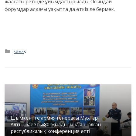
жалғасы ретінде ұйымдастырылды. Осындай
форумдар алдағы уақытта да өткізіле бермек.
Posted
АЙМАҚ
in
Шымкентте армия генералы Мұхтар
Алтынбаевтың 80-жылдығына арналған
республикалық конференция өтті