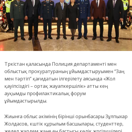
Түркістан қаласында Полиция департаменті мен
облыстық прокуратураның ұйымдастыруымен “Заң
мен тәртіп” қағидатын ілгерілету аясында «Жол
қауіпсіздігі – ортақ жауапкершілік» атты кең
ауқымды профилактикалық форум
ұйымдастырылды.
Жиынға облыс әкімінің бірінші орынбасары Зұлпыхар
Жолдасов, күштік құрылым басшылары, студенттер,
жедел жәрдем және ең бастысы көлік жүргізушілері