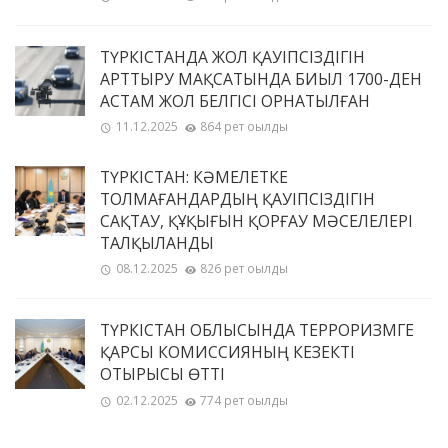
ТҮРКІСТАНДА ЖОЛ ҚАУІПСІЗДІГІН
АРТТЫРУ МАҚСАТЫНДА БИЫЛ 1700-ДЕН
АСТАМ ЖОЛ БЕЛГІСІ ОРНАТЫЛҒАН
11.12.2025
864 рет оқылды
ТҮРКІСТАН: КӘМЕЛЕТКЕ
ТОЛМАҒАНДАРДЫҢ ҚАУІПСІЗДІГІН
САҚТАУ, ҚҰҚЫҒЫН ҚОРҒАУ МӘСЕЛЕЛЕРІ
ТАЛҚЫЛАНДЫ
08.12.2025
826 рет оқылды
ТҮРКІСТАН ОБЛЫСЫНДА ТЕРРОРИЗМГЕ
ҚАРСЫ КОМИССИЯНЫҢ КЕЗЕКТІ
ОТЫРЫСЫ ӨТТІ
02.12.2025
774 рет оқылды