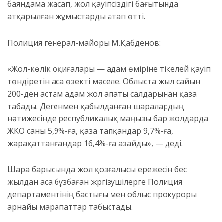
баяндама жасап, жол қауіпсіздігі бағытында
атқарылған жұмыстарды атап өтті.
Полиция генерал-майоры М.Қабденов:
«Жол-көлік оқиғалары — адам өміріне тікелей қауіп
төндіретін аса өзекті мәселе. Облыста жыл сайын
200-ден астам адам жол апаты салдарынан қаза
табады. Дегенмен қабылданған шаралардың
нәтижесінде республикалық маңызы бар жолдарда
ЖКО саны 5,9%-ға, қаза тапқандар 9,7%-ға,
жарақаттанғандар 16,4%-ға азайды», — деді.
Шара барысында жол қозғалысы ережесін бес
жылдан аса бұзбаған жүргізушілерге Полиция
департаментінің бастығы мен облыс прокуроры
арнайы марапаттар табыстады.