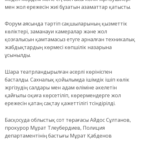
мен жол ережесін жиі бұзатын азаматтар қатысты.
Форум аясында тәртіп сақшыларының қызметтік
көліктері, заманауи камералар және жол
қозғалысын қамтамасыз етуге арналған техникалық
жабдықтардың көрмесі көпшілік назарына
ұсынылды.
Шара театрландырылған әсерлі көрініспен
басталды. Сахналық қойылымда ішімдік ішіп көлік
жүргізудің салдары мен адам өліміне әкелетін
қайғылы оқиға көрсетіліп, көрермендерге жол
ережесін қатаң сақтау қажеттілігі түсіндірілді.
Басқосуда облыстық сот төрағасы Айдос Сұлтанов,
прокурор Мұрат Тлеубердиев, Полиция
департаментінің бастығы Мұрат Қабденов