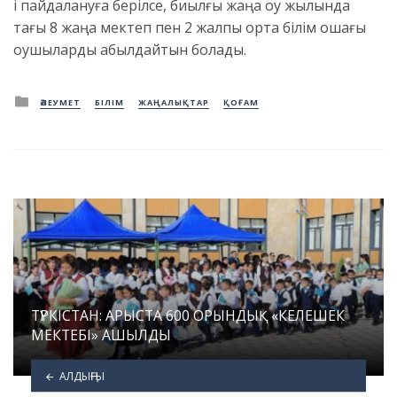
і пайдалануға берілсе, биылғы жаңа оқу жылында
тағы 8 жаңа мектеп пен 2 жалпы орта білім ошағы
оқушыларды қабылдайтын болады.
Posted
ӘЛЕУМЕТ
БІЛІМ
ЖАҢАЛЫҚТАР
ҚОҒАМ
in
ТҮРКІСТАН: АРЫСТА 600 ОРЫНДЫҚ «КЕЛЕШЕК
МЕКТЕБІ» АШЫЛДЫ
АЛДЫҢҒЫ