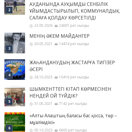
АУДАНЫНДА АУҚЫМДЫ СЕНБІЛІК
ҰЙЫМДАСТЫРЫЛЫП, КОММУНАЛДЫҚ
САЛАҒА ҚОЛДАУ КӨРСЕТІЛДІ
23.05.2026
24001 рет оқылды
МЕНІҢ ƏКЕМ МАЙДАНГЕР
20.05.2021
14474 рет оқылды
ЖАҺАНДАНУДЫҢ ЖАСТАРҒА ТИГІЗЕР
ӘСЕРІ
28.10.2023
10416 рет оқылды
ШЫМКЕНТТЕГІ КІТАП КӨРМЕСІНЕН
НЕНДЕЙ ОЙ ТҮЙДІК?
31.05.2021
7142 рет оқылды
«Алты Алаштың баласы бас қосса, төр –
мұғалімдікі»
05.10.2023
6600 рет оқылды