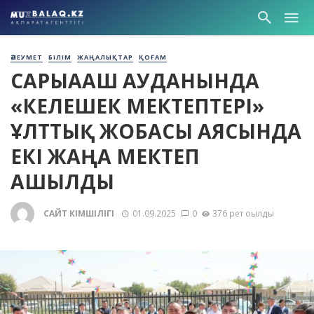
ӘЛЕУМЕТ
БІЛІМ
ЖАҢАЛЫҚТАР
ҚОҒАМ
САРЫАҒАШ АУДАНЫНДА
«КЕЛЕШЕК МЕКТЕПТЕРІ»
ҰЛТТЫҚ ЖОБАСЫ АЯСЫНДА
ЕКІ ЖАҢА МЕКТЕП
АШЫЛДЫ
САЙТ ӘКІМШІЛІГІ
01.09.2025
0
376 рет оқылды