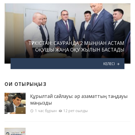
ТҮРКІСТАН: САУРАНДА 2 МЫҢНАН АСТАМ
ОҚУШЫ ЖАҢА ОҚУ ЖЫЛЫН БАСТАДЫ
КЕЛЕСІ
ОҚИ ОТЫРЫҢЫЗ
Құрылтай сайлауы: әр азаматтың таңдауы
маңызды
1 час бұрын
12 рет оқылды