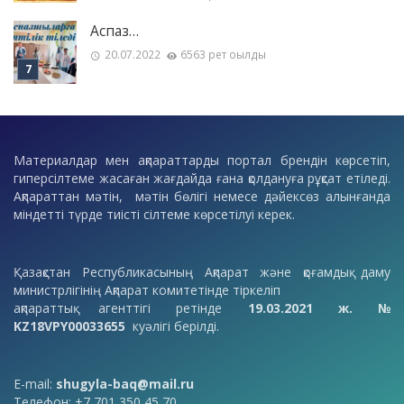
Аспаз…
20.07.2022
6563 рет оқылды
Материалдар мен ақпараттарды портал брендін көрсетіп,
гиперсілтеме жасаған жағдайда ғана қолдануға рұқсат етіледі.
Ақпараттан мәтін, мәтін бөлігі немесе дәйексөз алынғанда
міндетті түрде тиісті сілтеме көрсетілуі керек.
Қазақстан Республикасының Ақпарат және қоғамдық даму
министрлігінің Ақпарат комитетінде тіркеліп
ақпараттық агенттігі ретінде
19.03.2021 ж. №
KZ18VPY00033655
куәлігі берілді.
E-mail:
shugyla-baq@mail.ru
Телефон: +7 701 350 45 70