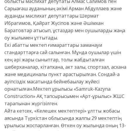
облыстық мәслихат депутаты Алмас Салимов пен
Сарыағаш ауданының әкімі Арман Абдуллаев және
аудандық мәслихат депутаттары Шермат
Ибрагимов, Қайрат Жүсіпов және Әшімхан
Баратовтар қатысып, ұстаздар мен оқушыларды жаңа
оқу жылымен құттықтады.
Екі қабатты мектеп ғимараттары заманауи
стандарттарға сай салынған. Мұнда оқушылар үшін
кең әрі жарық сыныптар, толық жабдықталған
шеберханалар, кітапхана, акт залы, спортзал, асхана
және медициналық пункт қарастырылған. Сондай-ақ
қауіпсіздік мақсатында бейнебақылау жүйесі
орнатылған.Мектеп құрылысы «Samruk-Kazyna
Construction» АҚ тапсырысымен «Арт-құрылыс» ЖШС
тарапынан жүргізілген.
Айта кетсек, «Келешек мектептері» ұлттық жобасы
аясында Түркістан облысында жалпы 29 мектептің
құрылысы жоспарланған. Өткен оқу жылында оның 13-