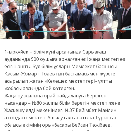
1-қыркүйек – Білім күні қарсаңында Сарыағаш
ауданында 900 оқушыға арналған екі жаңа мектеп өз
есігін ашты. Бұл білім ұялары Мемлекет басшысы
Қасым-Жомарт Тоқаевтың бастамасымен жүзеге
асырылып жатқан «Келешек мектептері» ұлттық
жобасы аясында бой көтерген.
Жаңа оқу жылына орай пайдалануға берілген
нысандар – №80 жалпы білім беретін мектеп және
Жаскешу елді мекеніндегі №37 Бейімбет Майлин
атындағы мектеп. Ашылу салтанатына Түркістан
облысы әкімінің орынбасары Бейсен Тәжібаев,