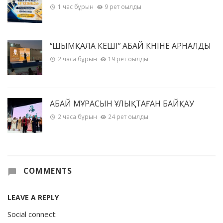
1 час бұрын
9 рет оқылды
“ШЫМҚАЛА КЕШІ” АБАЙ КҮНІНЕ АРНАЛДЫ
2 часа бұрын
19 рет оқылды
АБАЙ МҰРАСЫН ҰЛЫҚТАҒАН БАЙҚАУ
2 часа бұрын
24 рет оқылды
COMMENTS
LEAVE A REPLY
Social connect: