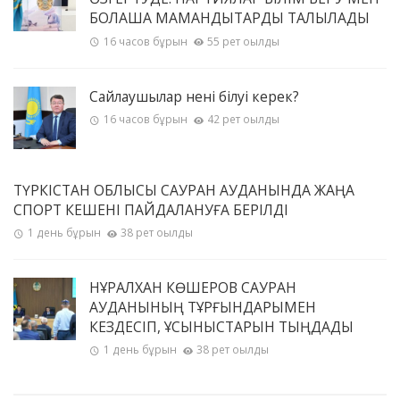
БОЛАШАҚ МАМАНДЫҚТАРДЫ ТАЛҚЫЛАДЫ
16 часов бұрын
55 рет оқылды
Сайлаушылар нені білуі керек?
16 часов бұрын
42 рет оқылды
ТҮРКІСТАН ОБЛЫСЫ САУРАН АУДАНЫНДА ЖАҢА
СПОРТ КЕШЕНІ ПАЙДАЛАНУҒА БЕРІЛДІ
1 день бұрын
38 рет оқылды
НҰРАЛХАН КӨШЕРОВ САУРАН
АУДАНЫНЫҢ ТҰРҒЫНДАРЫМЕН
КЕЗДЕСІП, ҰСЫНЫСТАРЫН ТЫҢДАДЫ
1 день бұрын
38 рет оқылды