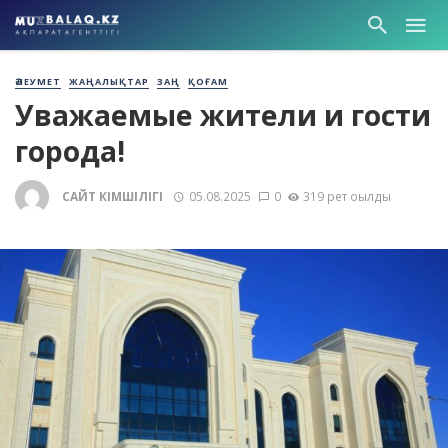
ӘЛЕУМЕТ
ЖАҢАЛЫҚТАР
ЗАҢ
ҚОҒАМ
Уважаемые жители и гости
города!
САЙТ ӘКІМШІЛІГІ
05.08.2025
0
319 рет оқылды