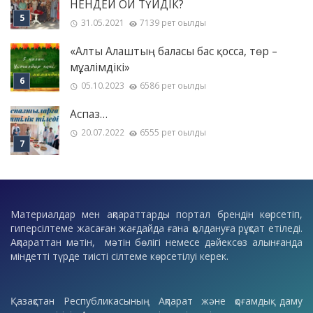
НЕНДЕЙ ОЙ ТҮЙДІК?
31.05.2021
7139 рет оқылды
«Алты Алаштың баласы бас қосса, төр –
мұғалімдікі»
05.10.2023
6586 рет оқылды
Аспаз…
20.07.2022
6555 рет оқылды
Материалдар мен ақпараттарды портал брендін көрсетіп,
гиперсілтеме жасаған жағдайда ғана қолдануға рұқсат етіледі.
Ақпараттан мәтін, мәтін бөлігі немесе дәйексөз алынғанда
міндетті түрде тиісті сілтеме көрсетілуі керек.
Қазақстан Республикасының Ақпарат және қоғамдық даму