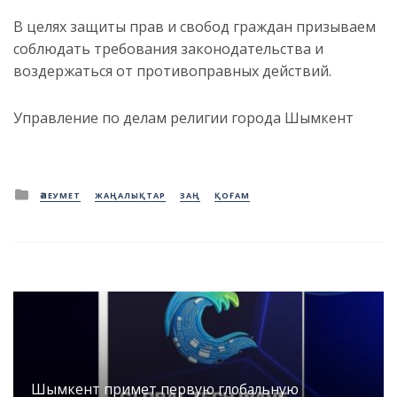
В целях защиты прав и свобод граждан призываем
соблюдать требования законодательства и
воздержаться от противоправных действий.
Управление по делам религии города Шымкент
Posted
ӘЛЕУМЕТ
ЖАҢАЛЫҚТАР
ЗАҢ
ҚОҒАМ
in
Шымкент примет первую глобальную