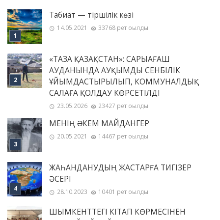
Табиғат — тіршілік көзі
14.05.2021
33768 рет оқылды
«ТАЗА ҚАЗАҚСТАН»: САРЫАҒАШ
АУДАНЫНДА АУҚЫМДЫ СЕНБІЛІК
ҰЙЫМДАСТЫРЫЛЫП, КОММУНАЛДЫҚ
САЛАҒА ҚОЛДАУ КӨРСЕТІЛДІ
23.05.2026
23427 рет оқылды
МЕНІҢ ƏКЕМ МАЙДАНГЕР
20.05.2021
14467 рет оқылды
ЖАҺАНДАНУДЫҢ ЖАСТАРҒА ТИГІЗЕР
ӘСЕРІ
28.10.2023
10401 рет оқылды
ШЫМКЕНТТЕГІ КІТАП КӨРМЕСІНЕН