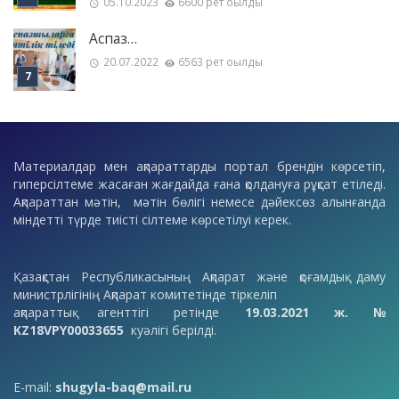
05.10.2023
6600 рет оқылды
Аспаз…
20.07.2022
6563 рет оқылды
Материалдар мен ақпараттарды портал брендін көрсетіп,
гиперсілтеме жасаған жағдайда ғана қолдануға рұқсат етіледі.
Ақпараттан мәтін, мәтін бөлігі немесе дәйексөз алынғанда
міндетті түрде тиісті сілтеме көрсетілуі керек.
Қазақстан Республикасының Ақпарат және қоғамдық даму
министрлігінің Ақпарат комитетінде тіркеліп
ақпараттық агенттігі ретінде
19.03.2021 ж. №
KZ18VPY00033655
куәлігі берілді.
E-mail:
shugyla-baq@mail.ru