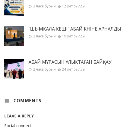
2 часа бұрын
12 рет оқылды
“ШЫМҚАЛА КЕШІ” АБАЙ КҮНІНЕ АРНАЛДЫ
2 часа бұрын
19 рет оқылды
АБАЙ МҰРАСЫН ҰЛЫҚТАҒАН БАЙҚАУ
2 часа бұрын
24 рет оқылды
COMMENTS
LEAVE A REPLY
Social connect: