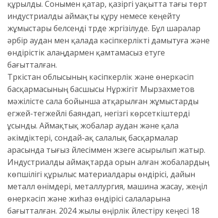
құрылды. Сонымен қатар, қазіргі уақытта тағы төрт
индустриалды аймақты құру немесе кеңейту
жұмыстары белсенді түрде жүргізілуде. Бұл шаралар
әрбір аудан мен қалада кәсіпкерлікті дамытуға және
өндірістік алаңдармен қамтамасыз етуге
бағытталған.
Түркістан облысының кәсіпкерлік және өнеркәсіп
басқармасының басшысы Нұржігіт Мырзахметов
мәжілісте сала бойынша атқарылған жұмыстарды
егжей-тегжейлі баяндап, негізгі көрсеткіштерді
ұсынды. Аймақтық жобалар аудан және қала
әкімдіктері, сондай-ақ салалық басқармалар
арасында тығыз үйлесіммен жүзеге асырылып жатыр.
Индустриалды аймақтарда орын алған жобалардың
көпшілігі құрылыс материалдары өндірісі, дайын
металл өнімдері, металлургия, машина жасау, жеңіл
өнеркәсіп және жиһаз өндірісі салаларына
бағытталған. 2024 жылы өңірлік үйлестіру кеңесі 18