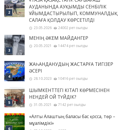
«ТАЗА ҚАЗАҚСТАН»: САРЫАҒАШ
АУДАНЫНДА АУҚЫМДЫ СЕНБІЛІК
ҰЙЫМДАСТЫРЫЛЫП, КОММУНАЛДЫҚ
САЛАҒА ҚОЛДАУ КӨРСЕТІЛДІ
23.05.2026
24002 рет оқылды
МЕНІҢ ƏКЕМ МАЙДАНГЕР
20.05.2021
14474 рет оқылды
ЖАҺАНДАНУДЫҢ ЖАСТАРҒА ТИГІЗЕР
ӘСЕРІ
28.10.2023
10416 рет оқылды
ШЫМКЕНТТЕГІ КІТАП КӨРМЕСІНЕН
НЕНДЕЙ ОЙ ТҮЙДІК?
31.05.2021
7142 рет оқылды
«Алты Алаштың баласы бас қосса, төр –
мұғалімдікі»