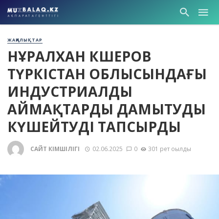
ЖАҢАЛЫҚТАР
НҰРАЛХАН КӨШЕРОВ
ТҮРКІСТАН ОБЛЫСЫНДАҒЫ
ИНДУСТРИАЛДЫ
АЙМАҚТАРДЫ ДАМЫТУДЫ
КҮШЕЙТУДІ ТАПСЫРДЫ
САЙТ ӘКІМШІЛІГІ
02.06.2025
0
301 рет оқылды