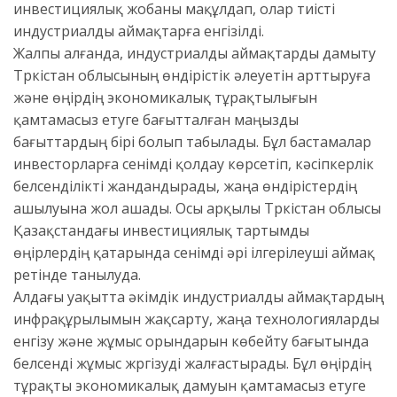
инвестициялық жобаны мақұлдап, олар тиісті
индустриалды аймақтарға енгізілді.
Жалпы алғанда, индустриалды аймақтарды дамыту
Түркістан облысының өндірістік әлеуетін арттыруға
және өңірдің экономикалық тұрақтылығын
қамтамасыз етуге бағытталған маңызды
бағыттардың бірі болып табылады. Бұл бастамалар
инвесторларға сенімді қолдау көрсетіп, кәсіпкерлік
белсенділікті жандандырады, жаңа өндірістердің
ашылуына жол ашады. Осы арқылы Түркістан облысы
Қазақстандағы инвестициялық тартымды
өңірлердің қатарында сенімді әрі ілгерілеуші аймақ
ретінде танылуда.
Алдағы уақытта әкімдік индустриалды аймақтардың
инфрақұрылымын жақсарту, жаңа технологияларды
енгізу және жұмыс орындарын көбейту бағытында
белсенді жұмыс жүргізуді жалғастырады. Бұл өңірдің
тұрақты экономикалық дамуын қамтамасыз етуге