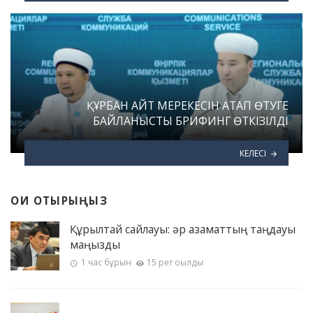
ҚҰРБАН АЙТ МЕРЕКЕСІН АТАП ӨТУГЕ
БАЙЛАНЫСТЫ БРИФИНГ ӨТКІЗІЛДІ
КЕЛЕСІ
ОҚИ ОТЫРЫҢЫЗ
Құрылтай сайлауы: әр азаматтың таңдауы
маңызды
1 час бұрын
15 рет оқылды