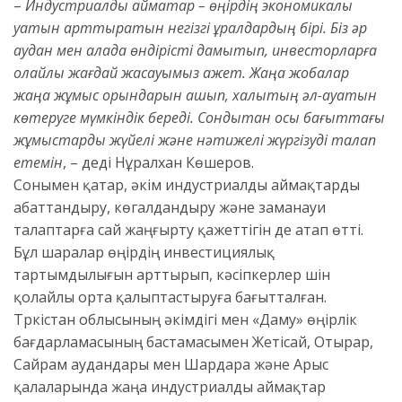
–
Индустриалды аймақтар – өңірдің экономикалық
қуатын арттыратын негізгі құралдардың бірі. Біз әр
аудан мен қалада өндірісті дамытып, инвесторларға
қолайлы жағдай жасауымыз қажет. Жаңа жобалар
жаңа жұмыс орындарын ашып, халықтың әл-ауқатын
көтеруге мүмкіндік береді. Сондықтан осы бағыттағы
жұмыстарды жүйелі және нәтижелі жүргізуді талап
етемін
, – деді Нұралхан Көшеров.
Сонымен қатар, әкім индустриалды аймақтарды
абаттандыру, көгалдандыру және заманауи
талаптарға сай жаңғырту қажеттігін де атап өтті.
Бұл шаралар өңірдің инвестициялық
тартымдылығын арттырып, кәсіпкерлер үшін
қолайлы орта қалыптастыруға бағытталған.
Түркістан облысының әкімдігі мен «Даму» өңірлік
бағдарламасының бастамасымен Жетісай, Отырар,
Сайрам аудандары мен Шардара және Арыс
қалаларында жаңа индустриалды аймақтар