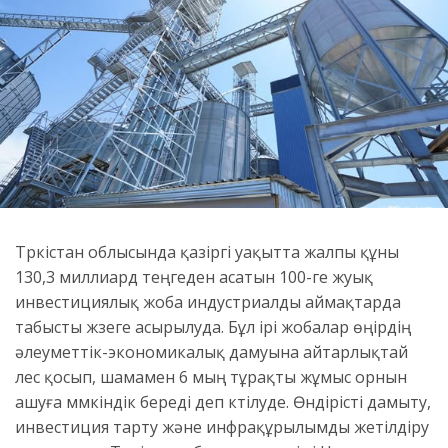
Түркістан облысында қазіргі уақытта жалпы құны
130,3 миллиард теңгеден асатын 100-ге жуық
инвестициялық жоба индустриалды аймақтарда
табысты жүзеге асырылуда. Бұл ірі жобалар өңірдің
әлеуметтік-экономикалық дамуына айтарлықтай
үлес қосып, шамамен 6 мың тұрақты жұмыс орнын
ашуға мүмкіндік береді деп күтілуде. Өндірісті дамыту,
инвестиция тарту және инфрақұрылымды жетілдіру