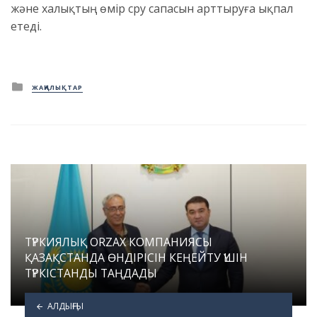
және халықтың өмір сүру сапасын арттыруға ықпал
етеді.
Posted
ЖАҢАЛЫҚТАР
in
ТҮРКИЯЛЫҚ ORZAX КОМПАНИЯСЫ
ҚАЗАҚСТАНДА ӨНДІРІСІН КЕҢЕЙТУ ҮШІН
ТҮРКІСТАНДЫ ТАҢДАДЫ
АЛДЫҢҒЫ