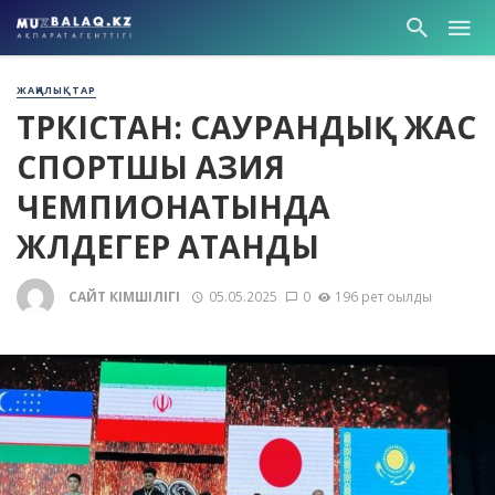
ЖАҢАЛЫҚТАР
ТҮРКІСТАН: САУРАНДЫҚ ЖАС
СПОРТШЫ АЗИЯ
ЧЕМПИОНАТЫНДА
ЖҮЛДЕГЕР АТАНДЫ
САЙТ ӘКІМШІЛІГІ
05.05.2025
0
196 рет оқылды