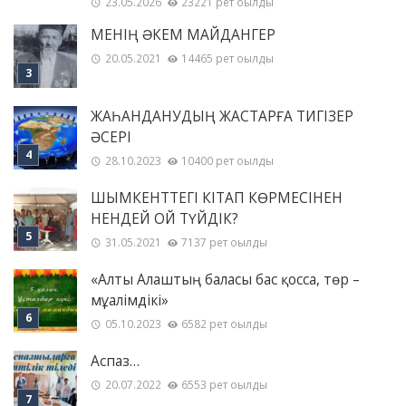
23.05.2026
23221 рет оқылды
МЕНІҢ ƏКЕМ МАЙДАНГЕР
20.05.2021
14465 рет оқылды
ЖАҺАНДАНУДЫҢ ЖАСТАРҒА ТИГІЗЕР
ӘСЕРІ
28.10.2023
10400 рет оқылды
ШЫМКЕНТТЕГІ КІТАП КӨРМЕСІНЕН
НЕНДЕЙ ОЙ ТҮЙДІК?
31.05.2021
7137 рет оқылды
«Алты Алаштың баласы бас қосса, төр –
мұғалімдікі»
05.10.2023
6582 рет оқылды
Аспаз…
20.07.2022
6553 рет оқылды