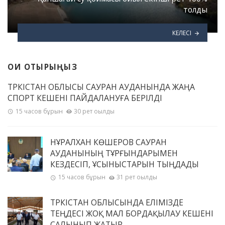
толды
КЕЛЕСІ
ОҚИ ОТЫРЫҢЫЗ
ТҮРКІСТАН ОБЛЫСЫ САУРАН АУДАНЫНДА ЖАҢА
СПОРТ КЕШЕНІ ПАЙДАЛАНУҒА БЕРІЛДІ
15 часов бұрын
30 рет оқылды
НҰРАЛХАН КӨШЕРОВ САУРАН
АУДАНЫНЫҢ ТҰРҒЫНДАРЫМЕН
КЕЗДЕСІП, ҰСЫНЫСТАРЫН ТЫҢДАДЫ
15 часов бұрын
31 рет оқылды
ТҮРКІСТАН ОБЛЫСЫНДА ЕЛІМІЗДЕ
ТЕҢДЕСІ ЖОҚ МАЛ БОРДАҚЫЛАУ КЕШЕНІ
САЛЫНЫП ЖАТЫР