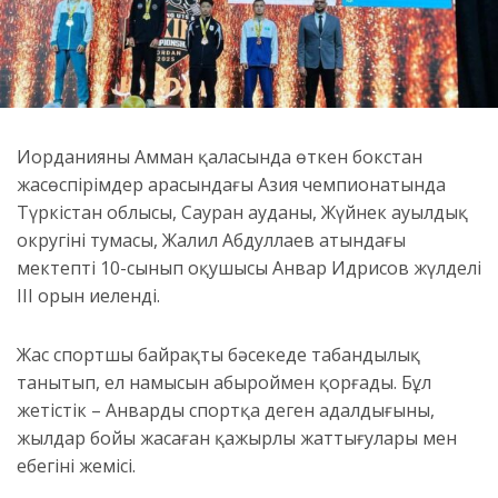
Иорданияның Амман қаласында өткен бокстан
жасөспірімдер арасындағы Азия чемпионатында
Түркістан облысы, Сауран ауданы, Жүйнек ауылдық
округінің тумасы, Жалил Абдуллаев атындағы
мектептің 10-сынып оқушысы Анвар Идрисов жүлделі
ІІІ орын иеленді.
Жас спортшы байрақты бәсекеде табандылық
танытып, ел намысын абыроймен қорғады. Бұл
жетістік – Анвардың спортқа деген адалдығының,
жылдар бойы жасаған қажырлы жаттығулары мен
еңбегінің жемісі.