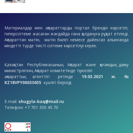
Материалдар мен ақпараттарды портал брендін көрсетіп,
гиперсілтеме жасаған жағдайда ғана қолдануға рұқсат етіледі.
Ақпараттан мәтін, мәтін бөлігі немесе дәйексөз алынғанда
міндетті түрде тиісті сілтеме көрсетілуі керек.
Қазақстан Республикасының Ақпарат және қоғамдық даму
министрлігінің Ақпарат комитетінде тіркеліп
ақпараттық агенттігі ретінде
19.03.2021 ж. №
KZ18VPY00033655
куәлігі берілді.
E-mail:
shugyla-baq@mail.ru
Телефон: +7 701 350 45 70