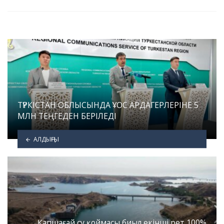
ТҮРКІСТАН ОБЛЫСЫНДА ҰОС АРДАГЕРЛЕРІНЕ 5
МЛН ТЕҢГЕДЕН БЕРІЛЕДІ
АЛДЫҢҒЫ
Қапшағай су қоймасы биыл екінші рет 100%