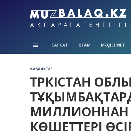
САЯСАТ
ҚОҒАМ
МӘДЕНИЕТ
ЖАҢАЛЫҚТАР
ТҮРКІСТАН ОБ
ТҰҚЫМБАҚТАРД
МИЛЛИОННАН 
КӨШЕТТЕРІ ӨСІ