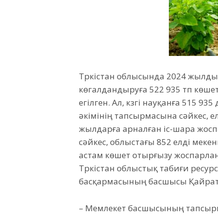
Түркістан облысында 2024 жылды
көгалдандыруға 522 935 түп көше
егілген. Ал, күзгі науқанға 515 
әкімінің тапсырмасына сәйкес, 
жылдарға арналған іс-шара жосп
сәйкес, облыстағы 852 елді меке
астам көшет отырғызу жоспарла
Түркістан облыстық табиғи ресур
басқармасының басшысы Қайрат 
– Мемлекет басшысының тапсырм