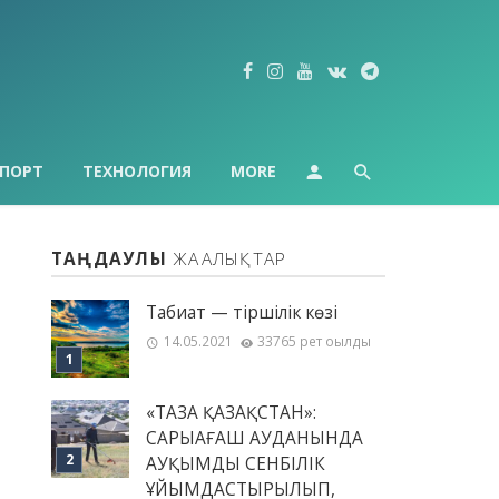
ПОРТ
ТЕХНОЛОГИЯ
MORE
ТАҢДАУЛЫ
ЖАҢАЛЫҚТАР
Табиғат — тіршілік көзі
14.05.2021
33765 рет оқылды
«ТАЗА ҚАЗАҚСТАН»:
САРЫАҒАШ АУДАНЫНДА
АУҚЫМДЫ СЕНБІЛІК
ҰЙЫМДАСТЫРЫЛЫП,