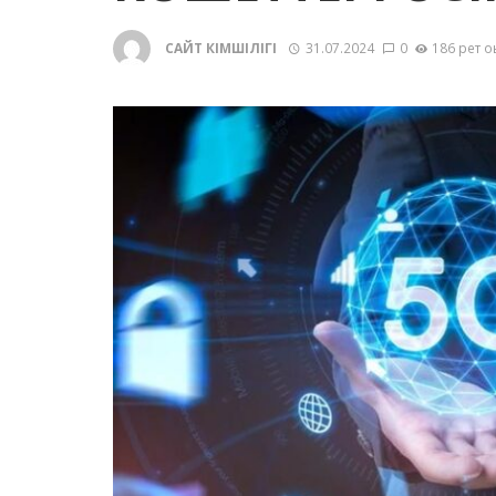
САЙТ ӘКІМШІЛІГІ
31.07.2024
0
186 рет о