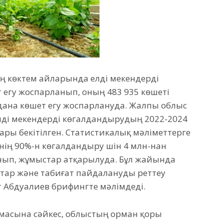
ң көктем айларында елді мекендерді
т егу жоспарланып, оның 483 935 көшеті
935 дана көшет егу жоспарлануда. Жалпы облыс
елді мекендерді көгалдандырудың 2022-2024
ары бекітілген. Статистикалық мәліметтерге
ннің 90%-н көгалдандыру үшін 4 млн-нан
нып, жұмыстар атқарылуда. Бұл жайында
стар және табиғат пайдалануды реттеу
Абдуалиев брифингте мәлімдеді.
асына сәйкес, облыстың орман қоры