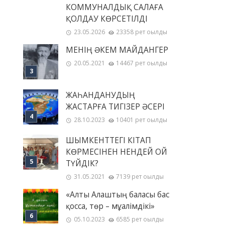
КОММУНАЛДЫҚ САЛАҒА
ҚОЛДАУ КӨРСЕТІЛДІ
23.05.2026
23358 рет оқылды
МЕНІҢ ƏКЕМ МАЙДАНГЕР
20.05.2021
14467 рет оқылды
ЖАҺАНДАНУДЫҢ
ЖАСТАРҒА ТИГІЗЕР ӘСЕРІ
28.10.2023
10401 рет оқылды
ШЫМКЕНТТЕГІ КІТАП
КӨРМЕСІНЕН НЕНДЕЙ ОЙ
ТҮЙДІК?
31.05.2021
7139 рет оқылды
«Алты Алаштың баласы бас
қосса, төр – мұғалімдікі»
05.10.2023
6585 рет оқылды