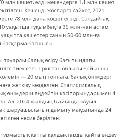
 млн көшет, елді мекендерге 1,1 млн көшет
ітілген. Кешенді жоспарға сәйкес, 2021-
ерге 78 млн дана көшет егілді. Сондай-ақ,
10 уақытша тұқымбақта 35 млн-нан астам
ы уақытта көшеттер санын 50-60 млн-ға
ді басқарма басшысы.
ы тауарлы балық өсіру бағытындағы
лге тиек етті. Түркістан облысы бойынша
көлемін — 20 мың тоннаға, балық өнімдері
аға жеткізу көзделген. Статистикалық
ық өнімдерін өңдейтін кәсіпорындарымен 4
ген. Ал, 2024 жылдың 6 айында «Ауыл
ық шаруашылығын дамыту мақсатында 24
етілген несие берілген.
ы тұрмыстық қатты қалдықтарды қайта өңдеу