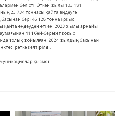
лармен бөлісті. Өткен жылы 103 181
ның 23 734 тоннасы қайта өңдеуге
басынан бері 46 128 тонна қоқыс
ы қайта өңдеуден өткен. 2023 жылы арнайы
с аумағынан 414 бей-берекет қоқыс
нда толық жойылған. 2024 жылдың басынан
 нүктесі ретке келтірілді.
оммуникациялар қызмет