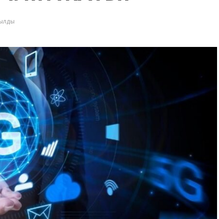
қылды