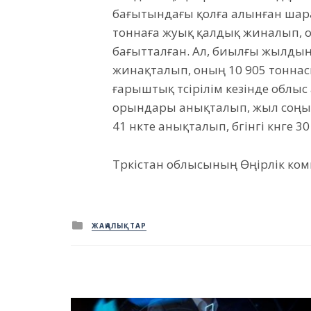
бағытындағы қолға алынған шара
тоннаға жуық қалдық жиналып, о
бағытталған. Ал, биылғы жылдың 
жинақталып, оның 10 905 тоннас
ғарыштық түсірілім кезінде облы
орындары анықталып, жыл соңы
41 нүкте анықталып, бүгінгі күнге 30
Түркістан облысының Өңірлік к
Posted
ЖАҢАЛЫҚТАР
in