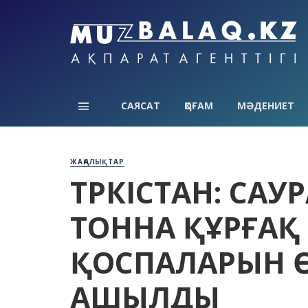
САЯСАТ
ҚОҒАМ
МӘДЕНИЕТ
ЖАҢАЛЫҚТАР
ТҮРКІСТАН: САУ
ТОННА ҚҰРҒАҚ
ҚОСПАЛАРЫН Ө
АШЫЛДЫ