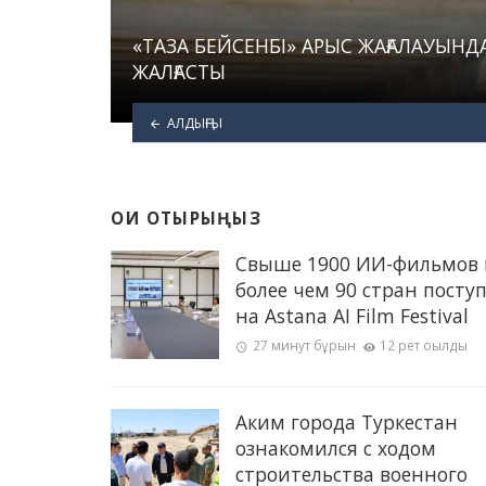
«ТАЗА БЕЙСЕНБІ» АРЫС ЖАҒАЛАУЫНД
ЖАЛҒАСТЫ
АЛДЫҢҒЫ
ОҚИ ОТЫРЫҢЫЗ
Свыше 1900 ИИ-фильмов 
более чем 90 стран посту
на Astana AI Film Festival
27 минут бұрын
12 рет оқылды
Аким города Туркестан
ознакомился с ходом
строительства военного