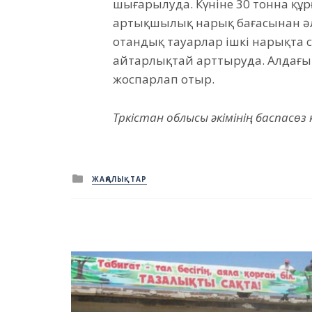
шығарылуда. Күніне 30 тонна құ
артықшылық нарық бағасынан әл
отандық тауарлар ішкі нарықта с
айтарлықтай арттыруда. Алдағы 
жоспарлап отыр.
Түркістан облысы әкімінің баспасөз
Posted
ЖАҢАЛЫҚТАР
in