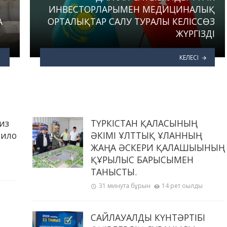
ИНВЕСТОРЛАРЫМЕН МЕДИЦИНАЛЫҚ
А
ОРТАЛЫҚТАР САЛУ ТУРАЛЫ КЕЛІССӨЗ
ЖҮРГІЗДІ
КЕЛЕСІ
из
ТҮРКІСТАН ҚАЛАСЫНЫҢ
пило
ӘКІМІ ҰЛТТЫҚ ҰЛАННЫҢ
ЖАҢА ӘСКЕРИ ҚАЛАШЫҒЫНЫҢ
ҚҰРЫЛЫС БАРЫСЫМЕН
ТАНЫСТЫ.
31 минута бұрын
14 рет оқылды
САЙЛАУАЛДЫ КҮНТӘРТІБІ