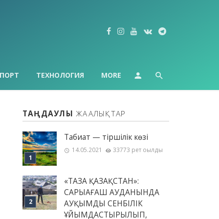
ПОРТ
ТЕХНОЛОГИЯ
MORE
ТАҢДАУЛЫ
ЖАҢАЛЫҚТАР
Табиғат — тіршілік көзі
14.05.2021
33773 рет оқылды
«ТАЗА ҚАЗАҚСТАН»:
САРЫАҒАШ АУДАНЫНДА
АУҚЫМДЫ СЕНБІЛІК
ҰЙЫМДАСТЫРЫЛЫП,