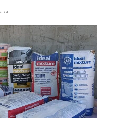
қылды