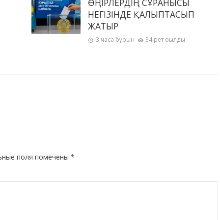
ӨҢІРЛЕРДІҢ СҰРАНЫСЫ
НЕГІЗІНДЕ ҚАЛЫПТАСЫП
ЖАТЫР
3 часа бұрын
34 рет оқылды
ьные поля помечены
*