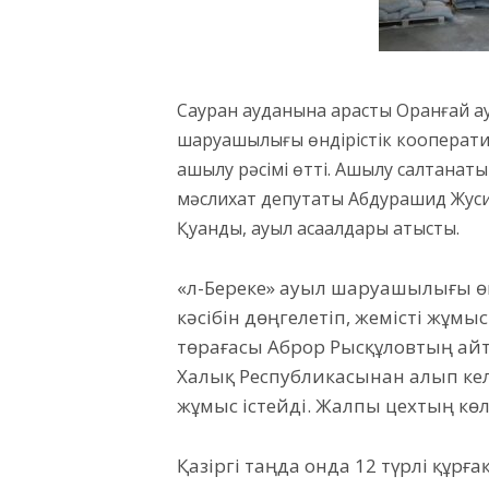
Сауран ауданына қарасты Оранғай а
шаруашылығы өндірістік кооперативі
ашылу рәсімі өтті. Ашылу салтанаты
мәслихат депутаты Абдурашид Жусипо
Қуандық, ауыл ақсақалдары қатысты.
«Әл-Береке» ауыл шаруашылығы өнд
кәсібін дөңгелетіп, жемісті жұм
төрағасы Аброр Рысқұловтың ай
Халық Республикасынан алып келг
жұмыс істейді. Жалпы цехтың көл
Қазіргі таңда онда 12 түрлі құр