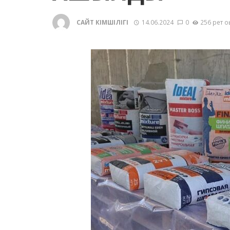
САЙТ ӘКІМШІЛІГІ
14.06.2024
0
256 рет о