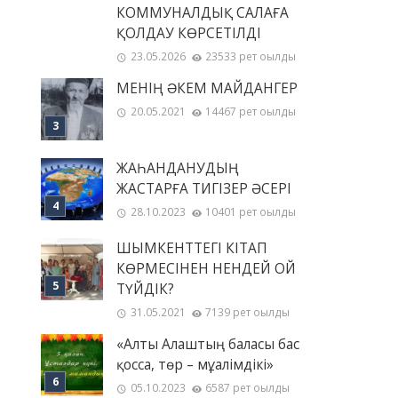
КОММУНАЛДЫҚ САЛАҒА
ҚОЛДАУ КӨРСЕТІЛДІ
23.05.2026
23533 рет оқылды
МЕНІҢ ƏКЕМ МАЙДАНГЕР
20.05.2021
14467 рет оқылды
ЖАҺАНДАНУДЫҢ
ЖАСТАРҒА ТИГІЗЕР ӘСЕРІ
28.10.2023
10401 рет оқылды
ШЫМКЕНТТЕГІ КІТАП
КӨРМЕСІНЕН НЕНДЕЙ ОЙ
ТҮЙДІК?
31.05.2021
7139 рет оқылды
«Алты Алаштың баласы бас
қосса, төр – мұғалімдікі»
05.10.2023
6587 рет оқылды