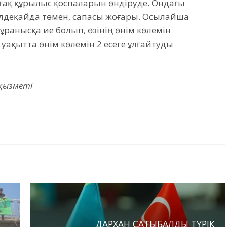
рғақ құрылыс қоспаларын өндіруде. Ондағы
деқайда төмен, сапасы жоғары. Осылайша
ұранысқа ие болып, өзінің өнім көлемін
уақытта өнім көлемін 2 есеге ұлғайтуды
 қызметі
ДАРХАН САТЫБАЛДЫ ТҮРІК