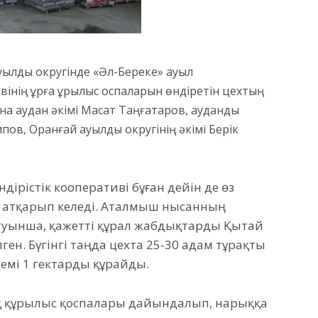
уылдық округінде «Әл-Береке» ауыл
нің құрғақ құрылыс қоспаларын өндіретін цехтың
на аудан әкімі Мақсат Таңғатаров, аудандық
в, Оранғай ауылдық округінің әкімі Берік
ірістік кооперативі бұған дейін де өз
ыс атқарып келеді. Аталмыш нысанның
туынша, қажетті құрал жабдықтарды Қытай
ен. Бүгінгі таңда цехта 25-30 адам тұрақты
емі 1 гектарды құрайды.
ғақ құрылыс қоспалары дайындалып, нарыққа