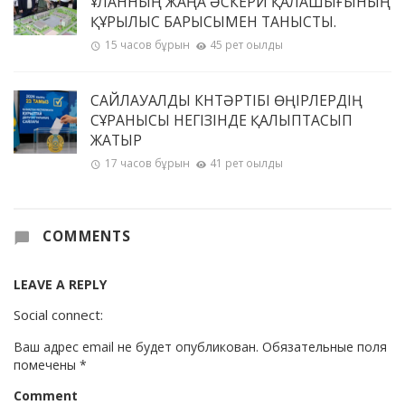
ҰЛАННЫҢ ЖАҢА ӘСКЕРИ ҚАЛАШЫҒЫНЫҢ
ҚҰРЫЛЫС БАРЫСЫМЕН ТАНЫСТЫ.
15 часов бұрын
45 рет оқылды
САЙЛАУАЛДЫ КҮНТӘРТІБІ ӨҢІРЛЕРДІҢ
СҰРАНЫСЫ НЕГІЗІНДЕ ҚАЛЫПТАСЫП
ЖАТЫР
17 часов бұрын
41 рет оқылды
COMMENTS
LEAVE A REPLY
Social connect:
Ваш адрес email не будет опубликован.
Обязательные поля
помечены
*
Comment