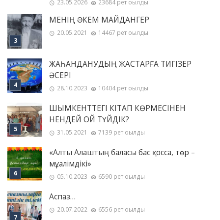
23.05.2026
23684 рет оқылды
МЕНІҢ ƏКЕМ МАЙДАНГЕР
20.05.2021
14467 рет оқылды
ЖАҺАНДАНУДЫҢ ЖАСТАРҒА ТИГІЗЕР
ӘСЕРІ
28.10.2023
10404 рет оқылды
ШЫМКЕНТТЕГІ КІТАП КӨРМЕСІНЕН
НЕНДЕЙ ОЙ ТҮЙДІК?
31.05.2021
7139 рет оқылды
«Алты Алаштың баласы бас қосса, төр –
мұғалімдікі»
05.10.2023
6590 рет оқылды
Аспаз…
20.07.2022
6556 рет оқылды