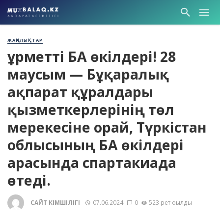
ЖАҢАЛЫҚТАР
Құрметті БАҚ өкілдері! 28
маусым — Бұқаралық
ақпарат құралдары
қызметкерлерінің төл
мерекесіне орай, Түркістан
облысының БАҚ өкілдері
арасында спартакиада
өтеді.
САЙТ ӘКІМШІЛІГІ
07.06.2024
0
523 рет оқылды