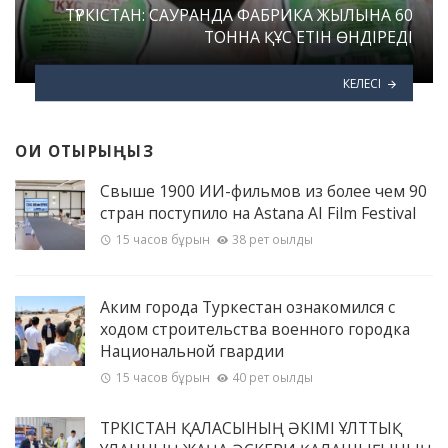
ТҮРКІСТАН: САУРАНДА ФАБРИКА ЖЫЛЫНА 60
ТОННА ҚҰС ЕТІН ӨНДІРЕДІ
КЕЛЕСІ
ОҚИ ОТЫРЫҢЫЗ
Свыше 1900 ИИ-фильмов из более чем 90
стран поступило на Astana AI Film Festival
15 часов бұрын
38 рет оқылды
Аким города Туркестан ознакомился с
ходом строительства военного городка
Национальной гвардии
15 часов бұрын
40 рет оқылды
ТҮРКІСТАН ҚАЛАСЫНЫҢ ӘКІМІ ҰЛТТЫҚ