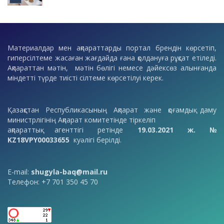
Материалдар мен ақпараттарды портал брендін көрсетіп,
гиперсілтеме жасаған жағдайда ғана қолдануға рұқсат етіледі.
Ақпараттан мәтін, мәтін бөлігі немесе дәйексөз алынғанда
міндетті түрде тиісті сілтеме көрсетілуі керек.
Қазақстан Республикасының Ақпарат және қоғамдық даму
министрлігінің Ақпарат комитетінде тіркеліп
ақпараттық агенттігі ретінде
19.03.2021 ж. №
KZ18VPY00033655
куәлігі берілді.
E-mail:
shugyla-baq@mail.ru
Телефон: +7 701 350 45 70