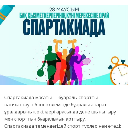
Спартакиада мақсаты — бұқаралық спортты
насихаттау, облыс көлемінде бұқаралық ақпарат
құралдарының өкілдері арасында дене шынықтыру
мен спорттың бұқаралығын арттыру.
Спартакиада төмендегідей спорт түрлерінен өтеді: