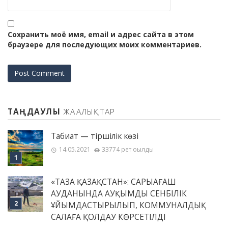
Сохранить моё имя, email и адрес сайта в этом
браузере для последующих моих комментариев.
ТАҢДАУЛЫ
ЖАҢАЛЫҚТАР
Табиғат — тіршілік көзі
14.05.2021
33774 рет оқылды
«ТАЗА ҚАЗАҚСТАН»: САРЫАҒАШ
АУДАНЫНДА АУҚЫМДЫ СЕНБІЛІК
ҰЙЫМДАСТЫРЫЛЫП, КОММУНАЛДЫҚ
САЛАҒА ҚОЛДАУ КӨРСЕТІЛДІ