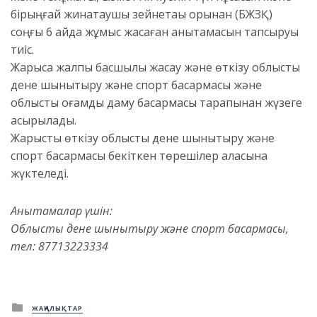
бірыңғай жинақтаушы зейнетақы қорынан (БЖЗҚ)
соңғы 6 айда жұмыс жасаған анықтамасын тапсыруы
тиіс.
Жарысқа жалпы басшылық жасау және өткізу облыстық
дене шынықтыру және спорт басқармасы және
облыстық қоғамдық даму басқармасы тарапынан жүзеге
асырылады.
Жарысты өткізу облыстық дене шынықтыру және
спорт басқармасы бекіткен төрешілер алқасына
жүктеледі.
Анықтамалар үшін:
Облыстық дене шынықтыру және спорт басқармасы,
тел: 87713223334
Posted
ЖАҢАЛЫҚТАР