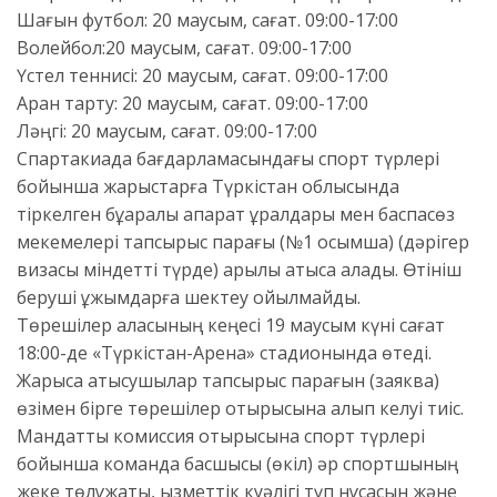
Шағын футбол: 20 маусым, сағат. 09:00-17:00
Волейбол:​20 маусым, сағат. 09:00-17:00
Үстел теннисі: 20 маусым, сағат. 09:00-17:00
Арқан тарту: 20 маусым, сағат. 09:00-17:00
Ләңгі: 20 маусым, сағат. 09:00-17:00
Спартакиада бағдарламасындағы спорт түрлері
бойынша жарыстарға Түркістан облысында
тіркелген бұқаралық ақпарат құралдары мен баспасөз
мекемелері тапсырыс парағы (№1 қосымша) (дәрігер
визасы міндетті түрде) арқылы қатыса алады. Өтініш
беруші ұжымдарға шектеу қойылмайды.
Төрешілер алқасының кеңесі 19 маусым күні сағат
18:00-де «Түркістан-Арена» стадионында өтеді.
Жарысқа қатысушылар тапсырыс парағын (заяква)
өзімен бірге төрешілер отырысына алып келуі тиіс.
Мандаттық комиссия отырысына спорт түрлері
бойынша команда басшысы (өкіл) әр спортшының
жеке төлқұжаты, қызметтік куәлігі түп нұсқасын және