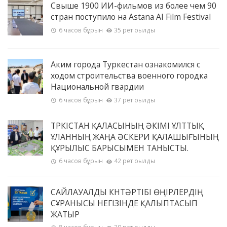
Свыше 1900 ИИ-фильмов из более чем 90
стран поступило на Astana AI Film Festival
6 часов бұрын
35 рет оқылды
Аким города Туркестан ознакомился с
ходом строительства военного городка
Национальной гвардии
6 часов бұрын
37 рет оқылды
ТҮРКІСТАН ҚАЛАСЫНЫҢ ӘКІМІ ҰЛТТЫҚ
ҰЛАННЫҢ ЖАҢА ӘСКЕРИ ҚАЛАШЫҒЫНЫҢ
ҚҰРЫЛЫС БАРЫСЫМЕН ТАНЫСТЫ.
6 часов бұрын
42 рет оқылды
САЙЛАУАЛДЫ КҮНТӘРТІБІ ӨҢІРЛЕРДІҢ
СҰРАНЫСЫ НЕГІЗІНДЕ ҚАЛЫПТАСЫП
ЖАТЫР