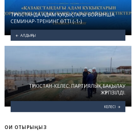
ТҮРКІСТАНДА АДАМ ҚҰҚЫҚТАРЫ БОЙЫНША
СЕМИНАР-ТРЕНИНГ ӨТТІ (-1-)
АЛДЫҢҒЫ
ТҮРКІСТАН-КЕЛЕС: ПАРТИЯЛЫҚ БАҚЫЛАУ
ЖҮРГІЗІЛДІ.
КЕЛЕСІ
ОҚИ ОТЫРЫҢЫЗ