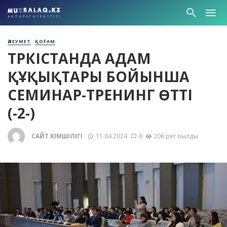
ӘЛЕУМЕТ
ҚОҒАМ
ТҮРКІСТАНДА АДАМ
ҚҰҚЫҚТАРЫ БОЙЫНША
СЕМИНАР-ТРЕНИНГ ӨТТІ
(-2-)
САЙТ ӘКІМШІЛІГІ
11.04.2024
0
206 рет оқылды