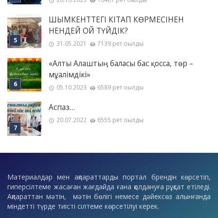
ШЫМКЕНТТЕГІ КІТАП КӨРМЕСІНЕН
НЕНДЕЙ ОЙ ТҮЙДІК?
31.05.2021
7139 рет оқылды
«Алты Алаштың баласы бас қосса, төр –
мұғалімдікі»
05.10.2023
6589 рет оқылды
Аспаз…
20.07.2022
6555 рет оқылды
Материалдар мен ақпараттарды портал брендін көрсетіп,
гиперсілтеме жасаған жағдайда ғана қолдануға рұқсат етіледі.
Ақпараттан мәтін, мәтін бөлігі немесе дәйексөз алынғанда
міндетті түрде тиісті сілтеме көрсетілуі керек.