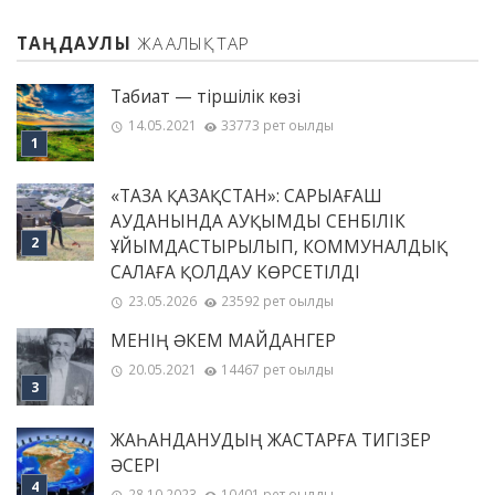
ТАҢДАУЛЫ
ЖАҢАЛЫҚТАР
Табиғат — тіршілік көзі
14.05.2021
33773 рет оқылды
«ТАЗА ҚАЗАҚСТАН»: САРЫАҒАШ
АУДАНЫНДА АУҚЫМДЫ СЕНБІЛІК
ҰЙЫМДАСТЫРЫЛЫП, КОММУНАЛДЫҚ
САЛАҒА ҚОЛДАУ КӨРСЕТІЛДІ
23.05.2026
23592 рет оқылды
МЕНІҢ ƏКЕМ МАЙДАНГЕР
20.05.2021
14467 рет оқылды
ЖАҺАНДАНУДЫҢ ЖАСТАРҒА ТИГІЗЕР
ӘСЕРІ
28.10.2023
10401 рет оқылды