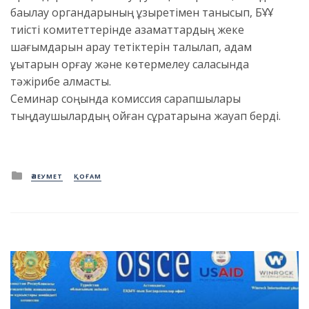
бақылау органдарының құзыретімен танысып, БҰҰ
тиісті комитеттерінде азаматтардың жеке
шағымдарын қарау тетіктерін талқылап, адам
құқықтарын қорғау және көтермелеу саласында
тәжірибе алмасты.
Семинар соңында комиссия сарапшылары
тыңдаушылардың қойған сұрақтарына жауап берді.
Posted
ӘЛЕУМЕТ
ҚОҒАМ
in