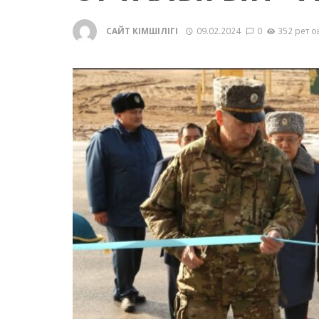
САЙТ ӘКІМШІЛІГІ
09.02.2024
0
352 рет о