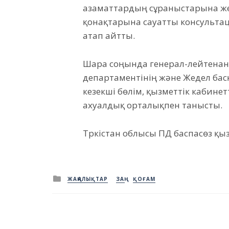
азаматтардың сұраныстарына же
қонақтарына сауатты консультац
атап айтты.
Шара соңында генерал-лейтенан
департаментінің және Жедел ба
кезекші бөлім, қызметтік кабинетт
ахуалдық орталықпен танысты.
Түркістан облысы ПД баспасөз қы
Posted
ЖАҢАЛЫҚТАР
ЗАҢ
ҚОҒАМ
in