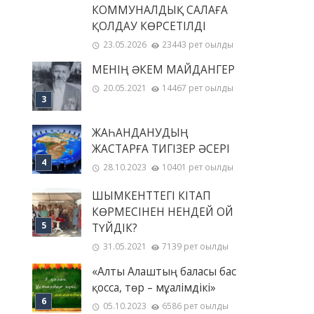
КОММУНАЛДЫҚ САЛАҒА
ҚОЛДАУ КӨРСЕТІЛДІ
23.05.2026
23443 рет оқылды
МЕНІҢ ƏКЕМ МАЙДАНГЕР
20.05.2021
14467 рет оқылды
ЖАҺАНДАНУДЫҢ
ЖАСТАРҒА ТИГІЗЕР ӘСЕРІ
28.10.2023
10401 рет оқылды
ШЫМКЕНТТЕГІ КІТАП
КӨРМЕСІНЕН НЕНДЕЙ ОЙ
ТҮЙДІК?
31.05.2021
7139 рет оқылды
«Алты Алаштың баласы бас
қосса, төр – мұғалімдікі»
05.10.2023
6586 рет оқылды