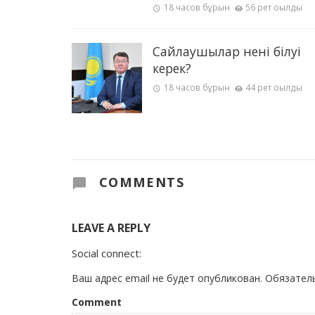
18 часов бұрын
56 рет оқылды
Сайлаушылар нені білуі
керек?
18 часов бұрын
44 рет оқылды
COMMENTS
LEAVE A REPLY
Social connect:
Ваш адрес email не будет опубликован.
Обязател
Comment