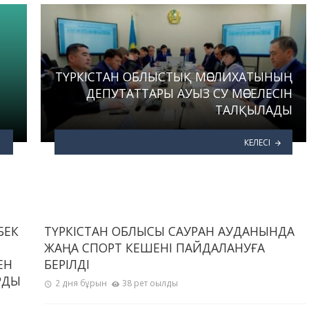
ТҮРКІСТАН ОБЛЫСТЫҚ МӘСЛИХАТЫНЫҢ
ДЕПУТАТТАРЫ АУЫЗ СУ МӘСЕЛЕСІН
ТАЛҚЫЛАДЫ
КЕЛЕСІ
БЕК
ТҮРКІСТАН ОБЛЫСЫ САУРАН АУДАНЫНДА
ЖАҢА СПОРТ КЕШЕНІ ПАЙДАЛАНУҒА
ЕН
БЕРІЛДІ
РДЫ
2 дня бұрын
38 рет оқылды