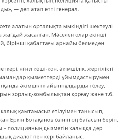
т көрсетіп, халықтың полицияға қатысты
ы», — деп атап өтті генерал.
сете алатын орталықта мүмкіндігі шектеулі
 жағдай жасалған. Мәселен олар екінші
й, бірінші қабаттағы арнайы бөлмеден
кері, яғни көші-қон, әкімшілік, жергілікті
 мамандар қызметтерді ұйымдастырумен
айтқанда әкімшілік айыппұлдарды төлеу,
арын зорлық-зомбылықтан қорғау және т.б.
алық қамтамасыз етілуімен танысып,
ан Еркін Ботақанов өзінің оң бағасын беріп,
 – полицияның қызметін халыққа дер
ашық диалог пен кері байланыс,