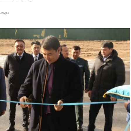
қылды