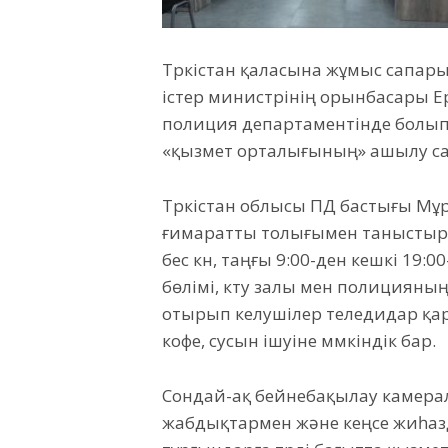
Түркістан қаласына жұмыс сапары
істер министрінің орынбасары Е
полиция департаментінде болып,
«қызмет орталығының» ашылу са
Түркістан облысы ПД бастығы Мұр
ғимаратты толығымен таныстыры
бес күн, таңғы 9:00-ден кешкі 19:
бөлімі, күту залы мен полицияны
отырып келушілер теледидар қар
кофе, сусын ішуіне мүмкіндік бар.
Сондай-ақ бейнебақылау камерал
жабдықтармен және кеңсе жиһа