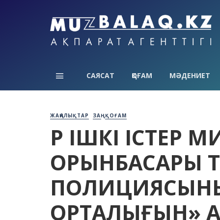
САЯСАТ
ҚОҒАМ
МӘДЕНИЕТ
ЖАҢАЛЫҚТАР
ЗАҢ
ҚОҒАМ
ҚР ІШКІ ІСТЕР 
ОРЫНБАСАРЫ Т
ПОЛИЦИЯСЫНЫ
ОРТАЛЫҒЫН» 