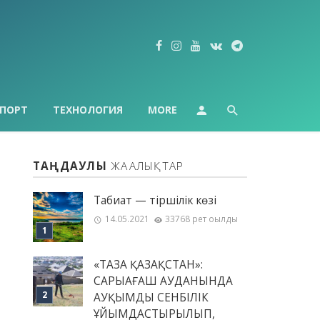
ПОРТ
ТЕХНОЛОГИЯ
MORE
ТАҢДАУЛЫ
ЖАҢАЛЫҚТАР
Табиғат — тіршілік көзі
14.05.2021
33768 рет оқылды
«ТАЗА ҚАЗАҚСТАН»:
САРЫАҒАШ АУДАНЫНДА
АУҚЫМДЫ СЕНБІЛІК
ҰЙЫМДАСТЫРЫЛЫП,