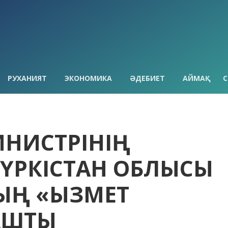
РУХАНИЯТ
ЭКОНОМИКА
ӘДЕБИЕТ
АЙМАҚ
С
МИНИСТРІНІҢ
ҮРКІСТАН ОБЛЫСЫ
Ң «ҚЫЗМЕТ
АШТЫ