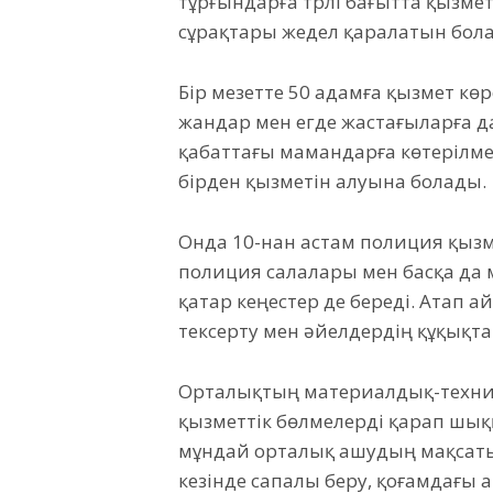
тұрғындарға түрлі бағытта қызме
сұрақтары жедел қаралатын болад
Бір мезетте 50 адамға қызмет көр
жандар мен егде жастағыларға да
қабаттағы мамандарға көтерілме
бірден қызметін алуына болады.
Онда 10-нан астам полиция қызмет
полиция салалары мен басқа да
қатар кеңестер де береді. Атап 
тексерту мен әйелдердің құқықт
Орталықтың материалдық-техник
қызметтік бөлмелерді қарап шыққ
мұндай орталық ашудың мақсаты
кезінде сапалы беру, қоғамдағы 