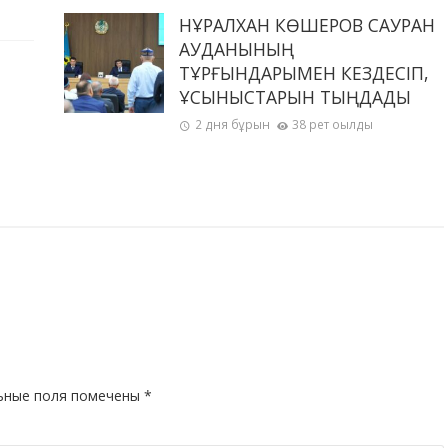
НҰРАЛХАН КӨШЕРОВ САУРАН
АУДАНЫНЫҢ
ТҰРҒЫНДАРЫМЕН КЕЗДЕСІП,
ҰСЫНЫСТАРЫН ТЫҢДАДЫ
2 дня бұрын
38 рет оқылды
ьные поля помечены
*