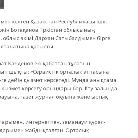
мен келген Қазақстан Республикасы Ішкі
ркін Ботақанов Түркістан облысының
 облыс әкімі Дархан Сатыбалдымен бірге
лтанатына қатысты.
ат Қабденов екі қабаттан тұратын
п шықты: «Сервистік орталық аптасына
00-ге дейін қызмет көрсетеді. Мұнда анықтама
ң қызмет көрсету орындары бар. Күту залында
ауына, газет журнал оқуына және ыстық
арымен, интернетпен, заманауи құрал-
здарымен жабдықталған. Орталық