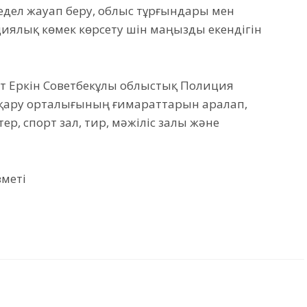
дел жауап беру, облыс тұрғындары мен
иялық көмек көрсету үшін маңызды екендігін
т Еркін Советбекұлы облыстық Полиция
сқару орталығының ғимараттарын аралап,
ер, спорт зал, тир, мәжіліс залы және
зметі