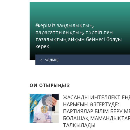
Әскеріміз заңдылықтың,
парасаттылықтың, тәртіп пен
тазалықтың айқын бейнесі болуы
керек
АЛДЫҢҒЫ
ОҚИ ОТЫРЫҢЫЗ
ЖАСАНДЫ ИНТЕЛЛЕКТ ЕҢ
НАРЫҒЫН ӨЗГЕРТУДЕ:
ПАРТИЯЛАР БІЛІМ БЕРУ М
БОЛАШАҚ МАМАНДЫҚТА
ТАЛҚЫЛАДЫ