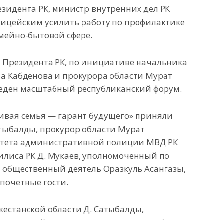
езидента РК, министр внутренних дел РК
лицейским усилить работу по профилактике
мейно-бытовой сфере.
 Президента РК, по инициативе начальника
а Кабденова и прокурора области Мурат
еден масштабный республиканский форум.
ивая семья — гарант будущего» приняли
тыбалды, прокурор области Мурат
итета административной полиции МВД РК
илиса РК Д. Мукаев, уполномоченный по
 общественный деятель Оразкуль Асангазы,
 почетные гости.
кестанской области Д. Сатыбалды,