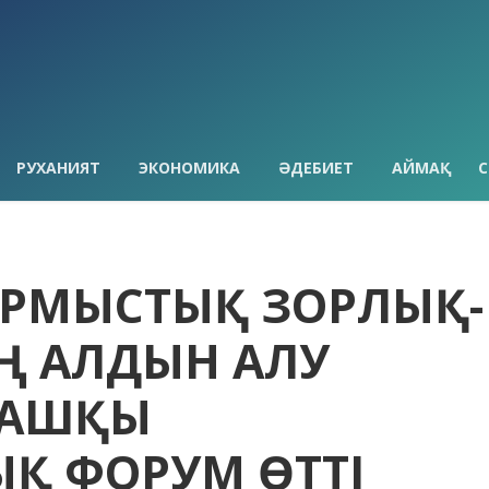
РУХАНИЯТ
ЭКОНОМИКА
ӘДЕБИЕТ
АЙМАҚ
С
ТҰРМЫСТЫҚ ЗОРЛЫҚ-
 АЛДЫН АЛУ
ҒАШҚЫ
Қ ФОРУМ ӨТТІ