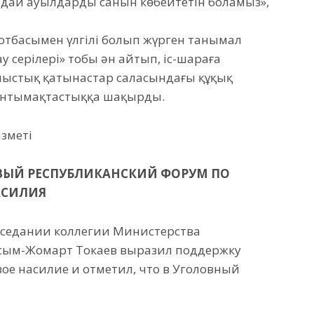
ндай ауылдардың санын көбейтетін боламыз»,
 отбасымен үлгілі болып жүрген танымал
у серілері» тобы ән айтып, іс-шараға
ыстық қатынастар саласындағы құқық
ынтымақтастыққа шақырды.
зметі
РВЫЙ РЕСПУБЛИКАНСКИЙ ФОРУМ ПО
АСИЛИЯ
аседании коллегии Министерства
асым-Жомарт Токаев выразил поддержку
ое насилие и отметил, что в Уголовный
.