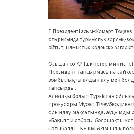
ҚР Президенті Қасым-Жомарт Тоқаев І
отырысында тұрмыстық зорлық-зо
айтып, Қылмыстық кодекске өзгерісте
Осыдан соң ҚР Ішкі істер минист
Президент тапсырмасына сәйкес
зомбылықтың алдын алу мен бол
тапсырды.
Алғашқы болып Түркістан облыс
прокуроры Мұрат Тілеубердиевт
орындау мақсатында, ауқымды ре
«Бақытты отбасы-болашақтың кепі
Сатыбалды, ҚР ІІМ Әкімшілік пол