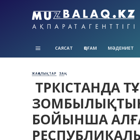
САЯСАТ
ҚОҒАМ
МӘДЕНИЕТ
ЖАҢАЛЫҚТАР
ЗАҢ
ТҮРКІСТАНДА 
ЗОМБЫЛЫҚТЫҢ
БОЙЫНША АЛ
РЕСПУБЛИКАЛЫ