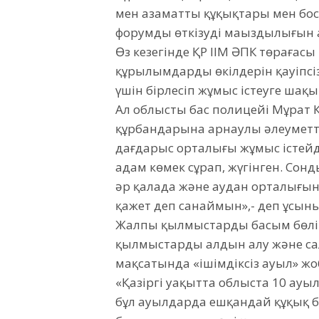
мен азаматтың құқықтары мен бо
форумды өткізудің маңыздылығын а
Өз кезегінде ҚР ІІМ ӘПК төрағасы
құрылымдардың өкілдерін қауіпсі
үшін бірлесіп жұмыс істеуге шақ
Ал облыстың бас полицейі Мұрат
құрбандарына арнаулы әлеуметтік
дағдарыс орталығы жұмыс істей
адам көмек сұрап, жүгінген. Сон
әр қалада және аудан орталығы
қажет деп санаймын»,- деп ұсын
Жалпы қылмыстардың басым бөліг
қылмыстардың алдын алу және са
мақсатында «ішімдіксіз ауыл» жо
«Қазіргі уақытта облыста 10 ауы
бұл ауылдарда ешқандай құқық 