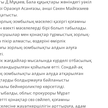
аты Д.Мұқаев, Бала құқықтары жөніндегі уәкіл
і Оразкүл Асанғазы, әнші Сәкен Майғазиев
 қатысты.
зорлық-зомбылық мәселесі қазіргі қоғамның
н өзекті мәселелердің бірі болып табылады.
ысушылар мен қонақтар тұрмыстық зорлық-
ікір алмасты, өздерінің өмірлік
ағы зорлық-зомбылықтың алдын алуға
і.
лік жағдайлар мысалында күрделі отбасылық
ландырылған қойылым өтті. Сондай-ақ
қ-зомбылықтың алдын алуда атқарылған
қтарды болдырмауға байланысты
алы бейнероликтер көрсетілді.
атыбалды, облыс прокуроры Мұрат
тті қонақтар сөз сөйлеп, қоғамның
лесіне жауапкершілігін арттыруға, адам