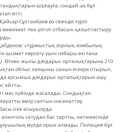
стандықтарын қорғауға, сондай-ақ бұл
тап өтті.
 Қайсар Сұлтанбаев өз сөзінде түрлі
з мемлекет пен үлгілі отбасын қалыптастыру
ырды.
 Қабденов: «тұрмыстық зорлық-зомбылық
 қызмет көрсету үшін небары екі ғана
ді. Өткен жылы дағдарыс орталықтарына 210
дықтан облыс халқының санын ескере отырып,
нда қосымша дағдарыс орталықтарын ашу
ыс айтты.
і мас күйінде жасалады. Сондықтан
лауатты өмір салтын насихаттау
басы іске асырылуда.
л алкоголь сатудан бас тартты, нәтижесінде
бұзушылық мүлде орын алмады. Полиция бұл