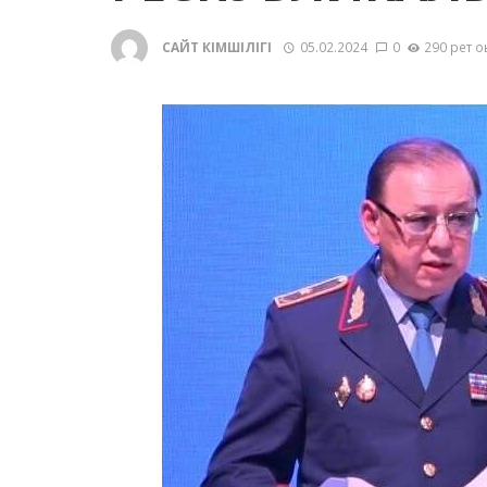
САЙТ ӘКІМШІЛІГІ
05.02.2024
0
290 рет о