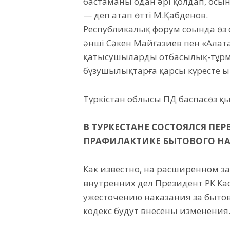
бастаманы одан әрі қолдап, осы
— деп атап өтті М.Қабденов.
Республикалық форум соңында өз
әнші Сәкен Майғазиев пен «Алата
қатысушыларды отбасылық-тұрм
бұзушылықтарға қарсы күресте 
Түркістан облысы ПД баспасөз қы
В ТУРКЕСТАНЕ СОСТОЯЛСЯ ПЕ
ПРАФИЛАКТИКЕ БЫТОВОГО Н
Как известно, на расширенном з
внутренних дел Президент РК К
ужесточению наказания за бытов
кодекс будут внесены изменения