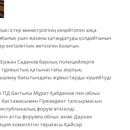
шкі істер министрлігінің кеңейтілген алқа
мбылық үшін жазаны қатаңдатуды қолдайтынын
р енгізілетінін жеткізген болатын.
рі Ержан Саденов барлық полицейлерге
 тұрмыстық қатынастағы зорлық-
дырмау бағытындағы жұмыстарды күшейтуді
ы ПД бастығы Мұрат Қабденов пен облыс
ің бастамасымен Президент тапсырмасын
спубликалық форум өткізілді.
лі» атты форумға облыс әкімі Дархан
иция комитетінің төрағасы Қайсар