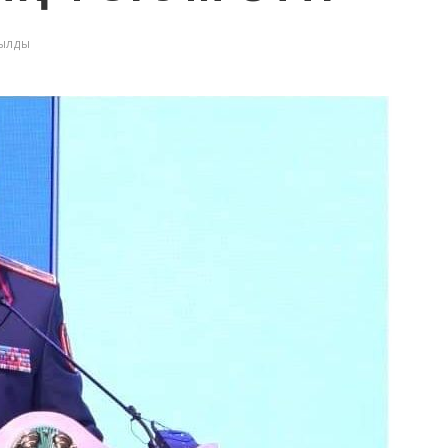
қылды