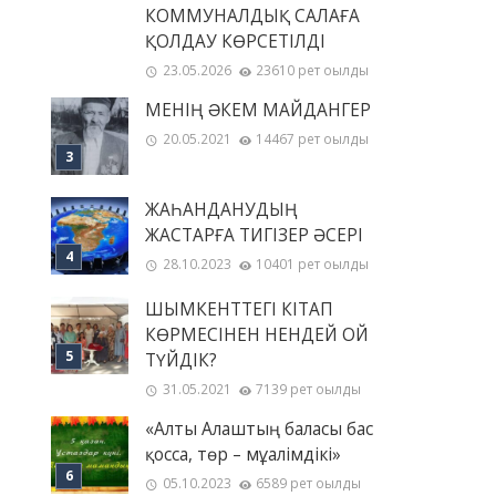
КОММУНАЛДЫҚ САЛАҒА
ҚОЛДАУ КӨРСЕТІЛДІ
23.05.2026
23610 рет оқылды
МЕНІҢ ƏКЕМ МАЙДАНГЕР
20.05.2021
14467 рет оқылды
ЖАҺАНДАНУДЫҢ
ЖАСТАРҒА ТИГІЗЕР ӘСЕРІ
28.10.2023
10401 рет оқылды
ШЫМКЕНТТЕГІ КІТАП
КӨРМЕСІНЕН НЕНДЕЙ ОЙ
ТҮЙДІК?
31.05.2021
7139 рет оқылды
«Алты Алаштың баласы бас
қосса, төр – мұғалімдікі»
05.10.2023
6589 рет оқылды