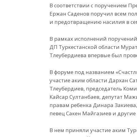
В соответствии с поручением Пр
Ержан Саденов поручил всем по
и предотвращению насилия в се
В рамках исполнений поручений
ДП Туркестанской области Мурат
Тлеубердиева впервые был пров
В форуме под названием «Счастл
участие аким области Дархан Са
Тлеубердиев, председатель Ком
Кайсар Султанбаев, депутат Маж
правам ребенка Динара Закиева,
певец Сакен Майгазиев и другие
В нем приняли участие аким Тур