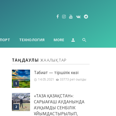
ПОРТ
ТЕХНОЛОГИЯ
MORE
ТАҢДАУЛЫ
ЖАҢАЛЫҚТАР
Табиғат — тіршілік көзі
14.05.2021
33773 рет оқылды
«ТАЗА ҚАЗАҚСТАН»:
САРЫАҒАШ АУДАНЫНДА
АУҚЫМДЫ СЕНБІЛІК
ҰЙЫМДАСТЫРЫЛЫП,