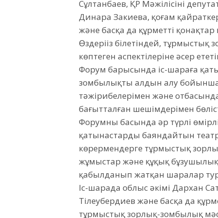
Сұлтанбаев, ҚР Мәжілісінің депут
Динара Закиева, қоғам қайраткер
және басқа да құрметті қонақтар
Өздеріңіз білетіндей, тұрмыстық 
көптеген аспектілеріне әсер ететі
Форум барысында іс-шараға қат
зомбылықтың алдын алу бойынша п
тәжірибелерімен және отбасынд
бағытталған шешімдерімен бөліст
Форумның басында әр түрлі өмір
қатынастарды баяндайтын театр
көрермендерге тұрмыстық зорлы
жұмыстар және құқық бұзушылы
қабылданып жатқан шаралар тур
Іс-шарада облыс әкімі Дархан С
Тілеубердиев және басқа да құрме
тұрмыстық зорлық-зомбылық мәсе