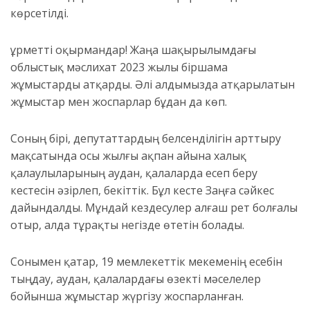
көрсетілді.
Құрметті оқырмандар!
Ж
аңа шақырылымдағы
облыстық мәслихат 2023 жылы біршама
жұмыстарды атқарды. Әлі алдымызда атқарылатын
жұмыстар мен жоспарлар бұдан да көп.
Соның бірі, депутаттардың белсенділігін арттыру
мақсатында осы жылғы ақпан айына халық
қалаулыларының аудан, қалаларда есеп беру
кестесін әзірлеп, бекіттік. Бұл кесте Заңға сәйкес
дайындалды. Мұндай кездесулер алғаш рет болғалы
отыр, алда тұрақты негізде өтетін болады.
Сонымен қатар,
19
мемлекеттік мекеменің есебін
тыңдау, аудан, қалалардағы өзекті мәселелер
бойынша жұмыстар жүргізу жоспарланған.