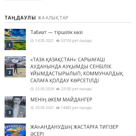
ТАҢДАУЛЫ
ЖАҢАЛЫҚТАР
Табиғат — тіршілік көзі
14.05.2021
33763 рет оқылды
«ТАЗА ҚАЗАҚСТАН»: САРЫАҒАШ
АУДАНЫНДА АУҚЫМДЫ СЕНБІЛІК
ҰЙЫМДАСТЫРЫЛЫП, КОММУНАЛДЫҚ
САЛАҒА ҚОЛДАУ КӨРСЕТІЛДІ
23.05.2026
23185 рет оқылды
МЕНІҢ ƏКЕМ МАЙДАНГЕР
20.05.2021
14465 рет оқылды
ЖАҺАНДАНУДЫҢ ЖАСТАРҒА ТИГІЗЕР
ӘСЕРІ