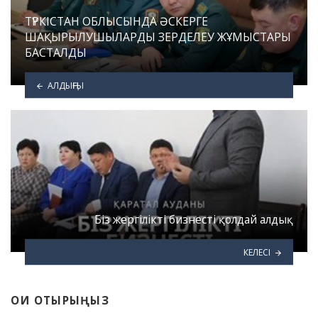
ТҮРКІСТАН ОБЛЫСЫНДА ӘСКЕРГЕ
ШАҚЫРЫЛУШЫЛАРДЫ ЗЕРДЕЛЕУ ЖҰМЫСТАРЫ
БАСТАЛДЫ
АЛДЫҢҒЫ
Біз жергілікті бизнесті қолдай алдық
КЕЛЕСІ
ОҚИ ОТЫРЫҢЫЗ