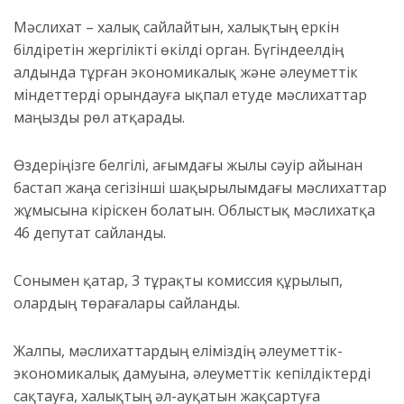
М
әслихат – халық сайлайтын, халықтың еркін
білдіретін жергілікті өкілді орган.
Бүгінде
елдiң
алдында тұрған экономикалық және әлеуметтiк
мiндеттердi орындауға ықпал етуде мәслихаттар
маңызды рөл атқарады.
Өздеріңізге белгілі, ағымдағы жыл
ы сәуір айынан
бастап
жаңа сегізінші шақырылымдағы мәслихаттар
жұмысына кіріскен болатын.
Облыстық мәслихатқа
46 депутат
сайланды
.
Сонымен қатар,
3 тұрақты комиссия құрылып,
олардың төрағалары сайланды.
Жалпы
, мәслихаттардың еліміздің
әлеуметтік
-
экономикалы
қ
дамуына
, әлеуметтік кепілдіктерді
сақтауға,
халықтың әл-ауқатын жақсартуға