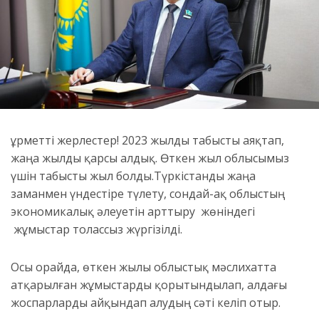
Құрметті жерлестер! 2023 жылды табысты аяқтап,
жаңа жыл
ды
қарсы алдық.
Ө
ткен жыл
облысымыз
үшін
табысты
жыл болды.
Түркістанды жаңа
заманмен үндестіре түлету, сондай-ақ облыстың
экономикалық әлеуетін арттыру жөніндегі
жұмыстар толассыз жүргізілді.
Осы орайда,
өткен
жылы
облыстық мәслихатта
атқарылған жұмыстарды
қорытындылап,
алдағы
жоспарларды
айқындап алудың
сәті келіп отыр.