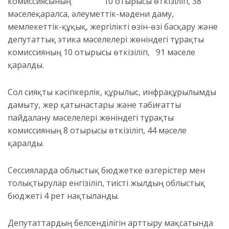
комиссиясының
10 отырысы өткізіліп, 38
мәселе
қарал
са,
әлеуметтік-мәдени даму,
мемлекеттік-құқық, жергілікті өзін-өзі басқару және
депутаттық этика мәселелері жөніндегі тұрақты
комиссияның
10 отырысы өткізіліп,
91 мәселе
қаралды
.
Сол сияқты
кәсіпкерлік, құрылыс, инфрақұрылымды
дамыту, жер қатынастары және табиғатты
пайдалану мәселелері жөніндегі тұрақты
комиссияның
8 отырысы өткізіліп, 44 мәселе
қаралды.
С
ессияларда облыстық бюджетке өзгерістер мен
толықтырулар енгізіліп,
тиісті жылдың облыстық
бюдже
ті
4
рет
нақтыланды.
Депутаттардың белсенділігін арттыру мақсатында