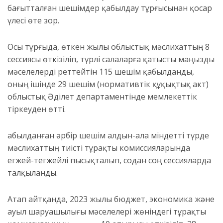
бағытталған
шешімдер қабылдау тұрғысынан
қосар
үлесі өте зор.
Осы тұрғыда,
ө
ткен
жылы
о
блыстық мәслихаттың
8
сессиясы өткізіліп,
түрлі салаларға қатыст
ы маңызды
мәселелерді реттейтін
1
15
шешім қабылданды
,
оның ішінде
2
9
шешім
(нормативтік құқықтық акт)
облыстық Әділет департаментінде мемлекеттік
тіркеуден өтті.
Қабылданған
әр
бір шешім алдын-ала
міндетті түрде
мәслихаттың тиісті тұрақты комиссияларында
егжей-тегжейлі пысықталып, содан соң сессияларда
талқыланды.
Атап айтқанда,
2023 жылы бюджет, экономика және
ауыл шаруашылығы мәселелері жөніндегі тұрақты