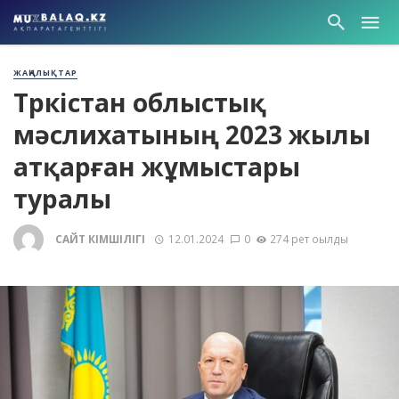
ЖАҢАЛЫҚТАР
Түркістан облыстық
мәслихатының 2023 жылы
атқарған жұмыстары
туралы
САЙТ ӘКІМШІЛІГІ
12.01.2024
0
274 рет оқылды