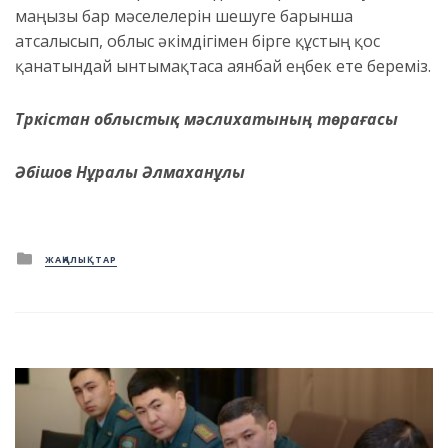
маңызы бар мәселелерін шешу
ге
барынша
атсалысып, облыс әкімдігімен бірге құстың қос
қанатындай ынтымақтаса аянбай еңбек ете береміз.
Түркістан облыстық мәслихатының төрағасы
Әбішов Нұралы Әлмаханұлы
Posted
ЖАҢАЛЫҚТАР
in