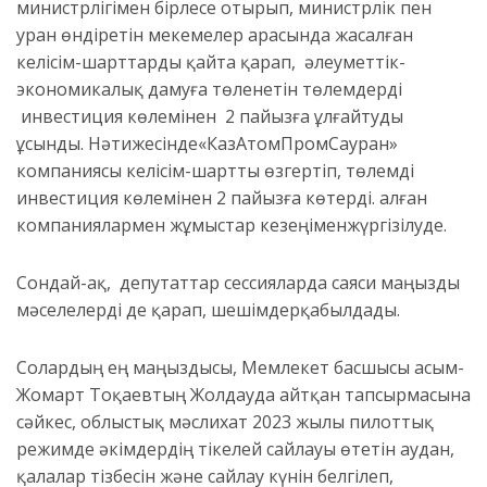
министрлігімен бірлесе отырып, министрлік пен
уран өндіретін мекемелер арасында жасалған
келісім-шарттарды қайта қарап,
әлеуметтік-
экономикалық дамуға төленетін төлемдерді
инвестиция көлемінен
2 пайызға ұлғайтуды
ұсынды.
Н
әтижесінде
«КазАтомПромСауран»
компаниясы келісім-шартты өзгерті
п, төлемді
инвестиция көлемінен
2 пайызға
көтерд
і.
Қалған
компаниялармен жұмыстар
кезеңімен
жүргізілуде.
Сондай-ақ,
депутаттар
сессияларда саяси маңызды
мәселелер
ді
де
қарап, шешімдер
қа
былдады
.
Солардың ең маңыздысы,
Мемлекет басшысы Қасым-
Жомарт Тоқаевтың
Жолдауда айтқан тапсырмасына
сәйкес,
облыстық мәслихат
2023 жылы
пилоттық
режимде
әкімдер
дің
тікелей сайлауы өт
етін
аудан,
қалалар тізбесін және сайлау күнін
белгіле
п,