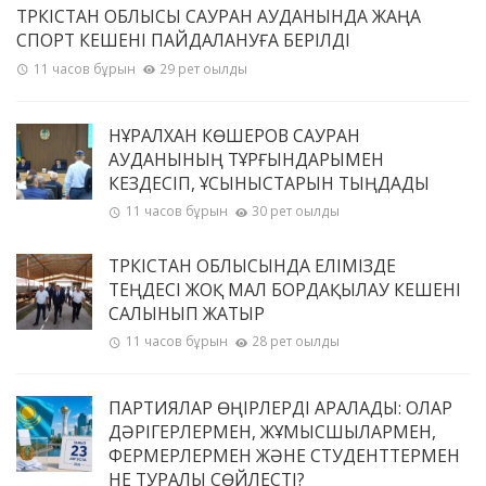
ТҮРКІСТАН ОБЛЫСЫ САУРАН АУДАНЫНДА ЖАҢА
СПОРТ КЕШЕНІ ПАЙДАЛАНУҒА БЕРІЛДІ
11 часов бұрын
29 рет оқылды
НҰРАЛХАН КӨШЕРОВ САУРАН
АУДАНЫНЫҢ ТҰРҒЫНДАРЫМЕН
КЕЗДЕСІП, ҰСЫНЫСТАРЫН ТЫҢДАДЫ
11 часов бұрын
30 рет оқылды
ТҮРКІСТАН ОБЛЫСЫНДА ЕЛІМІЗДЕ
ТЕҢДЕСІ ЖОҚ МАЛ БОРДАҚЫЛАУ КЕШЕНІ
САЛЫНЫП ЖАТЫР
11 часов бұрын
28 рет оқылды
ПАРТИЯЛАР ӨҢІРЛЕРДІ АРАЛАДЫ: ОЛАР
ДӘРІГЕРЛЕРМЕН, ЖҰМЫСШЫЛАРМЕН,
ФЕРМЕРЛЕРМЕН ЖӘНЕ СТУДЕНТТЕРМЕН
НЕ ТУРАЛЫ СӨЙЛЕСТІ?