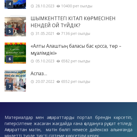
28.10.2023
10400 рет оқылды
ШЫМКЕНТТЕГІ КІТАП КӨРМЕСІНЕН
НЕНДЕЙ ОЙ ТҮЙДІК?
31.05.2021
7136 рет оқылды
«Алты Алаштың баласы бас қосса, төр –
мұғалімдікі»
05.10.2023
6582 рет оқылды
Аспаз…
20.07.2022
6552 рет оқылды
Материалдар мен ақпараттарды портал брендін көрсетіп,
гиперсілтеме жасаған жағдайда ғана қолдануға рұқсат етіледі.
Ақпараттан мәтін, мәтін бөлігі немесе дәйексөз алынғанда
міндетті түрде тиісті сілтеме көрсетілуі керек.