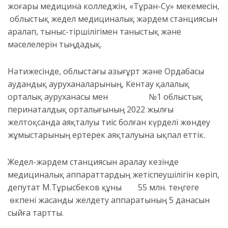
жоғары медицина колледжін, «Тұран
-C
у» мекемесін,
облыстық жедел медициналық жәрдем станциясын
аралап,
тыныс-тіршілігімен таныс
тық және
мәселелерін тыңдадық
.
Нәтижесінде, облыстағы
Қазығұрт және Ордабасы
аудандық ауруханаларының, Кентау қалалық
орталық ауруханасы мен №1 облыстық
перинаталдық орталығының
2022 жылғы
желтоқсанда аяқталуы
тиіс болған
күрделі жөндеу
жұмыстарының
ертерек
аяқталуына ықпал еттік.
Жедел-жәрдем станциясын аралау кезінде
медициналық аппараттардың жетіспеушілігін көріп,
депутат М.Тұрысбеков құны
55 млн. теңгеге
өкпені жасанды желдету
аппаратының
5 данасын
сыйға тартты.