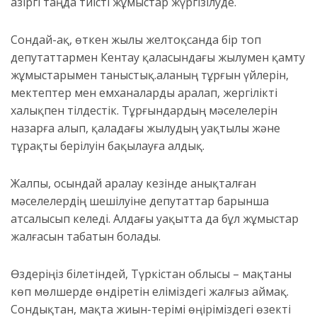
Қазіргі таңда тиісті жұмыстар жүргізілуде.
Сондай
-а
қ, ө
ткен жылы желтоқсанда бір топ
депутаттармен
Кентау қаласын
дағы
жылумен қамту
жұмыстарымен таныс
тық.
аланың тұрғын үйлерін
,
мектептер мен емханаларды
аралап,
жергілікті
халықпен тілдестік.
Тұрғындардың
мәселелерін
назарға алып, қаладағы жылудың уақтылы және
тұрақты берілуін бақылауға алдық.
Жалпы, осындай аралау кезінде анықталған
мәселелердің шешілуіне депутаттар барынша
атсалысып келеді. Алдағы уақытта да бұл жұмыстар
жалғасын табатын болады.
Өздеріңіз білетіндей, Түркістан облысы – мақтаны
көп мөлшерде өндіретін еліміздегі жалғыз аймақ.
Сондықтан, мақта
жиын-терімі өңіріміздегі өзекті