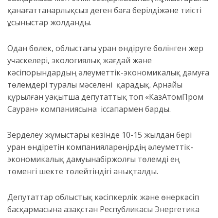
қанағаттанарлықсыз деген баға берілді
және тиісті
ұсыныстар жолданды.
Одан бөлек,
о
бл
ыстағы уран өнд
іруге бөлінген жер
учаскелері,
экологиялық жағдай және
кәсіпорындардың әлеуметтік-экономикалық дамуға
төлемдері туралы мәселені
қара
дық
.
А
рнайы
құрылған уақытша депутаттық топ
«КазАтомПром
Сауран» компаниясына
іссапармен барды.
Зерделеу жұмыстары кезінде
10-15 жылдан бері
уран өндіретін
компаниялар
өңірдің әлеуметтік-
экономикалық дамуына
біржолғы төлемді
ең
төменгі шекте төлейтіндігі
анықталды
.
Депутаттар
облыстық
кәсіпкерл
ік және өнеркәсіп
басқармасына
Қазақстан Республикасы Энергетика