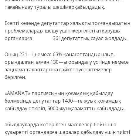
тағайындау туралы шешім
ер
қабылдадық.
Есепті кезеңде депутаттар х
алықты толғандыратын
проблемаларды шешу үшін жергілікті атқарушы
органдарға
361
депутаттық сауал
жолда
ды
.
Оның
231
—
і
немесе
63
% қанағат
т
андырылып
,
орындалған.
алған
130
—
ы
орындалу үстінде не
месе
заңнама
талаптарына сәйкес
түсініктемелер
берілген.
«AMANAT» партиясының
қоғамдық қабылдау
бөлмесінде депутаттар
1
400
—
ге жуық
қоғамдық
қабылдау
өткізіп,
5000 жуы
қ
азаматты
қабылдады.
Қабылдауларда көтерілген мәселелер бойынша
құзыретті органдарға шаралар қабылдау үшін тиісті