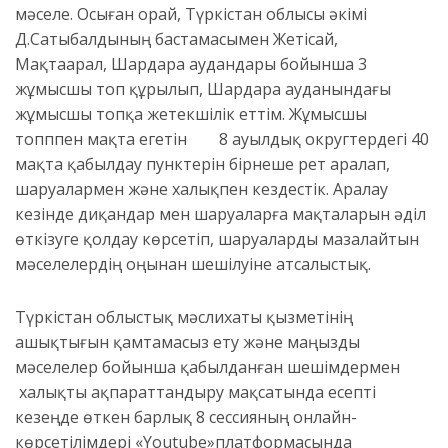
мәселе. Осыған орай, Түркістан облысы әкімі
Д.
Сатыбалды
ның
бастамасымен
Жетісай,
Мақтаарал, Шардара аудандары
бойынша 3
жұмысшы топ құрылып,
Шардара ауданындағы
жұмысшы топқа жетекшілік еттім
.
Жұмысшы
топппен
мақта егетін
8 ауылдық округт
ердегі
40
мақта қабылдау пунктерін
бірнеше рет
аралап,
шаруалармен және халықпен кездес
тік. Аралау
кезінде
диқандар мен шаруаларға мақталарын әділ
өткізуге қолдау көрсет
іп
, шаруаларды мазалайтын
мәселелердің оңынан шешілуіне атсалыс
тық
.
Түркістан облыстық мәслихаты қызметінің
ашықтығын қамтамасыз ету және маңызды
мәселелер бойынша қабылданған шешімдермен
халықты ақпараттандыру мақсатында есепті
кезеңде өткен барлық
8 сессияның
онлайн-
көрсетілімдері
«Youtube»
платформасында