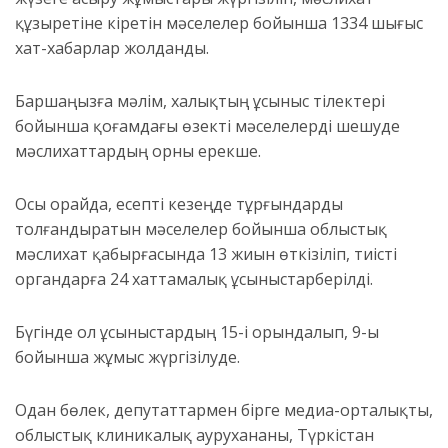
құзыретіне кіретін мәселелер бойынша
1334 шығыс
хат-хабарлар
жолданды.
Баршаңызға мәлім, халықтың ұсыныс тілектері
бойынша қоғамдағы өзекті мәселелерді шешуде
мәслихаттардың орны ерекше.
Осы орайда, есепті кезеңде тұрғындарды
толғандыратын мәселелер бойынша облыстық
мәслихат қабырғасында 13 жиын
өткізіліп, тиісті
органдарға
24 хаттамалық ұсыныстар
берілді.
Бүгінде ол ұсыныстардың
15-і орындалып, 9-ы
бойынша жұмыс жүргізілуде.
Одан бөлек
,
депутаттармен бірге медиа-орталықты,
о
блыстық клиникалық аурухананы,
Түркістан