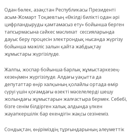
Одан бөлек, Қазақстан Республикасы Президенті
Қасым
-Жомарт
Тоқаевтың «Өкілді билікті одан әрі
цифрландыруды қамтамасыз ету»
бойынша берген
тапсырмасына сәйкес мәслихат сессияларында
дауыс беру процесін электрондық нысанда жүргізу
бойынша мәжіліс залын қайта жабдықтау
жұмыстары жүргізілуде.
Жалпы, жоспар бойынша барлық жұмыстар
кезең
-
кезе
ңімен
жүргізілуде
.
Алдағы уақытта да
д
епутаттар
өңір халқының қолайлы ортада
өмір
сүруі үшін
қоғамдағы өзекті
мәселелерді шешу
жолындағы жұмыстарын жалғастыра бер
мек
.
Себебі,
бізге сенім білдірген халық алдында үлкен
жауапкершілік бар екендігін жақсы сезінеміз
.
Сондықтан,
өңіріміздің тұрғындарының әлеуметтік