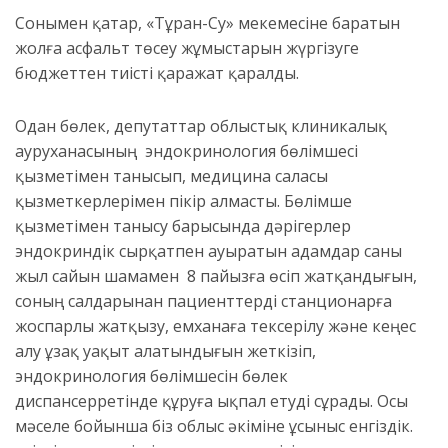
Сонымен қатар,
«Тұран
-С
у» мекемесіне бара
тын
жол
ға асфальт төсеу
жұмыстарын жүргізуге
бюджеттен
тиісті қаражат қаралды.
Одан бөлек, депутаттар о
блыстық клиникалық
ауруханасының эндокринология бөлімшесі
қызмет
імен танысып, медицина саласы
қызметкерлерімен пікір алмасты. Бөлімше
қызметімен танысу барысында дәрігерлер
э
ндокриндік сырқатпен ауыратын адамдар саны
жыл сайын шамамен
8 пайызға өсіп жатқандығын
,
соның салдарынан
пациенттерді
станционарға
жоспарлы жатқызу
,
емханаға
тексерілу және кеңес
алу ұзақ
уақыт алатындығын жеткізіп,
эндокринология бөлімшесін бөлек
диспансер
ретінде құруға ықпал етуді сұрады. Осы
мәселе бойынша біз облыс әкіміне ұсыныс енгіздік.