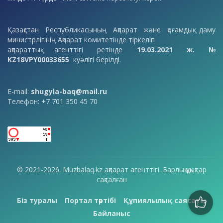
Қазақстан Республикасының Ақпарат және қоғамдық даму
министрлігінің Ақпарат комитетінде тіркеліп
ақпараттық агенттігі ретінде
19.03.2021 ж. №
KZ18VPY00033655
куәлігі берілді.
E-mail:
shugyla-baq@mail.ru
Телефон: +7 701 350 45 70
© 2021-2026. Muzbalaq.kz ақпарат агенттігі. Барлық құқықтар
сақталған
Біз туралы
Портал тәртібі
Құпиялылық саясаты
Байланыс