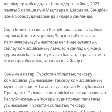
шешімдер қабылдады.
Шешімдерге сәйкес,
2023
жылғы 5 қараша күні
Мақтаарал, Шардара, Бәйдібек
және Созақ
аудандарын
да
әкімдер сайла
н
ды.
Одан бөлек, «Қазақстан Республикасындағы сайлау
туралы» Конституциялық Заңына сәйкес саяси
партиялардың ұсыныстары негізінде
аумақтық
сайлау комиссиясының
7 мүшесін
сайладық. Жаңа
құрам жыл басынан
жұмысын
бастап,
төрағасы мен
оның орынбасарын, хатшысын сайлады.
Сонымен қатар, Түркістан облыстық тексеру
комиссиясы ұсынысымен
тексеру комиссиясының
мүшесі
ретінде
Н.Тағаевты
,
Қазақстан Республикасы
Президенті Әкімшілігінің келісімі негізінде
Қазақстан
Республикасының Жоғары аудиторлық палатасы
ұсынысымен Түркістан облыс
тық
тексеру
комиссиясының төрағасы лауазымына
Ғ.Тәпеевті