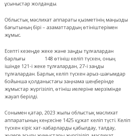
ұсыныстар
жолданды.
Облыстық мәслихат аппара
ты қызметінің маңызды
бағытының
бірі
– азаматтардың өтініштерімен
жұмыс.
Есепті кезеңде жеке және заң
ды тұлғалардан
барлығы
14
8
өтініш келіп түскен, оның
ішінде
1
21
-і жеке тұлғалардан
,
27-і заңды
тұлғалардан.
Барлық келіп түскен арыз-шағымдар
бойынша қолданыстағы заңнама шеңберінде
жұмыстар жүргізіліп, өтініш иелеріне мерзімінде
жауап берілді.
Сонымен қатар, 2023 жылы облыстық мәслихат
аппаратының кеңсесіне
1425 құжат келіп түсті.
Келіп
түскен кіріс хат-хабарларды қабылдау, талдау,
жүзеге асыру жұмыстары жүргізіліп, мәслихат