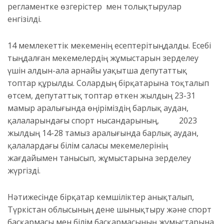
регламентке өзгерістер мен толықтырулар
енгізілді.
14
мемлекеттік
мекеме
н
ің
есептері
тыңдал
ды
.
Есебі
тыңдалған мекемелердің жұмыстарын зерделеу
үшін
алдын-ала
арнайы уақытша депутаттық
топтар құрылды.
Солардың бірқатарына тоқталып
өтсем, депутаттық топтар өткен
жылдың 23-31
мамыр
аралығында өңіріміздің барлық
аудан,
қалаларындағы
спорт
нысандарының, 2023
жылдың
14-28 тамыз аралығында
барлық
аудан,
қалалардағы
білім саласы
мекемелерінің
жағдайымен танысып,
жұмыстарына
зерделеу
жүргізді.
Нәтижесінде бірқатар кемшіліктер анықталып,
Түркістан облысының дене шынықтыру және спорт
басқармасы мен білім басқармасының
жұмыстарына