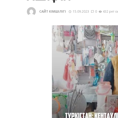
САЙТ ӘКІМШІЛІГІ
15.09.2023
0
432 рет о