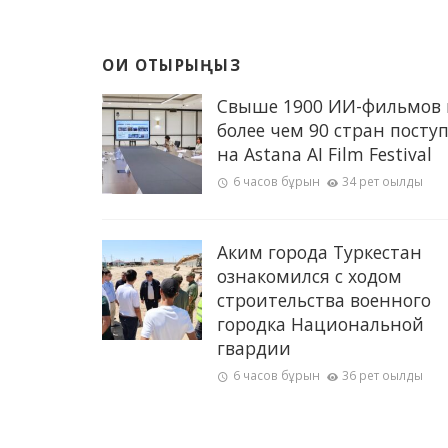
ОҚИ ОТЫРЫҢЫЗ
Свыше 1900 ИИ-фильмов 
более чем 90 стран посту
на Astana AI Film Festival
6 часов бұрын
34 рет оқылды
Аким города Туркестан
ознакомился с ходом
строительства военного
городка Национальной
гвардии
6 часов бұрын
36 рет оқылды