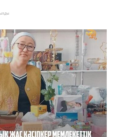
қылды