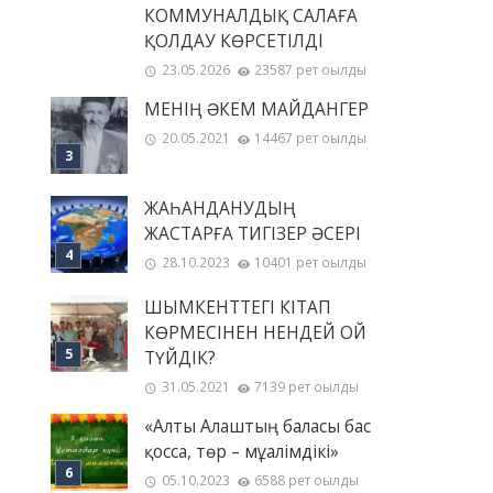
КОММУНАЛДЫҚ САЛАҒА
ҚОЛДАУ КӨРСЕТІЛДІ
23.05.2026
23587 рет оқылды
МЕНІҢ ƏКЕМ МАЙДАНГЕР
20.05.2021
14467 рет оқылды
ЖАҺАНДАНУДЫҢ
ЖАСТАРҒА ТИГІЗЕР ӘСЕРІ
28.10.2023
10401 рет оқылды
ШЫМКЕНТТЕГІ КІТАП
КӨРМЕСІНЕН НЕНДЕЙ ОЙ
ТҮЙДІК?
31.05.2021
7139 рет оқылды
«Алты Алаштың баласы бас
қосса, төр – мұғалімдікі»
05.10.2023
6588 рет оқылды