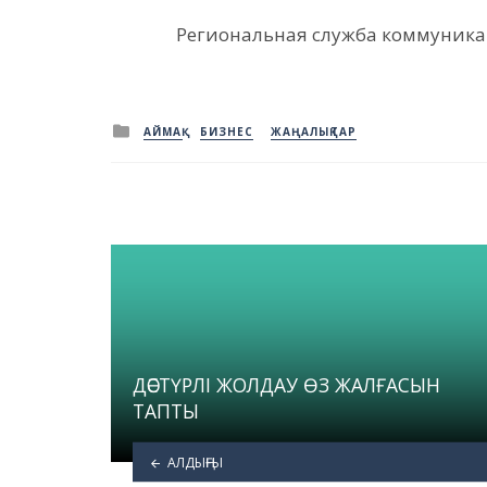
Региональная служба коммуника
Posted
АЙМАҚ
БИЗНЕС
ЖАҢАЛЫҚТАР
in
ДӘСТҮРЛІ ЖОЛДАУ ӨЗ ЖАЛҒАСЫН
ТАПТЫ
АЛДЫҢҒЫ