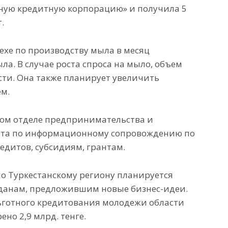
рную кредитную корпорацию» и получила 5
.
ехе по производству мыла в месяц
ла. В случае роста спроса на мыло, объем
ти. Она также планирует увеличить
м.
ском отделе предпринимательства и
абота по информационному сопровождению по
дитов, субсидиям, грантам.
 по Туркестанскому региону планируется
жданам, предложившим новые бизнес-идеи.
ьготного кредитования молодежи области
но 2,9 млрд. тенге.