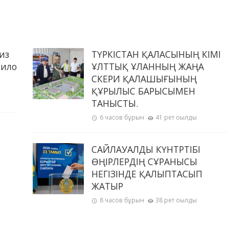
из
ТҮРКІСТАН ҚАЛАСЫНЫҢ ӘКІМІ
пило
ҰЛТТЫҚ ҰЛАННЫҢ ЖАҢА
ӘСКЕРИ ҚАЛАШЫҒЫНЫҢ
ҚҰРЫЛЫС БАРЫСЫМЕН
ТАНЫСТЫ.
6 часов бұрын
41 рет оқылды
САЙЛАУАЛДЫ КҮНТӘРТІБІ
ӨҢІРЛЕРДІҢ СҰРАНЫСЫ
НЕГІЗІНДЕ ҚАЛЫПТАСЫП
ЖАТЫР
8 часов бұрын
38 рет оқылды