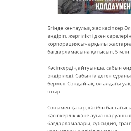
Бүгінде кентаулық жас кәсіпкер Ә
өндіріп, жергілікті дүкен сөрелер
корпорациясы» арқылы жастарға
бағдарламасына қатысып, 5 млн. 
Кәсіпкердің айтуынша, сабын өн
өндіріледі. Сабынға деген сұраны
бермек. Сондай-ақ, ол алдағы уа
отыр.
Сонымен қатар, кәсібін бастағыс
кәсіпкерлік және ауыл шаруашыл
бағдарламалары, субсидия, гран