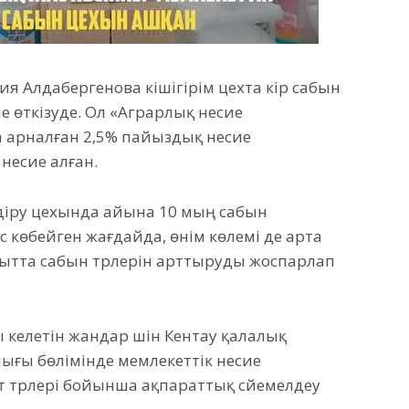
лия Алдабергенова кішігірім цехта кір сабын
іне өткізуде. Ол «Аграрлық несие
 арналған 2,5% пайыздық несие
несие алған.
діру цехында айына 10 мың сабын
с көбейген жағдайда, өнім көлемі де арта
қытта сабын түрлерін арттыруды жоспарлап
ы келетін жандар үшін Кентау қалалық
ығы бөлімінде мемлекеттік несие
т түрлері бойынша ақпараттық сүйемелдеу