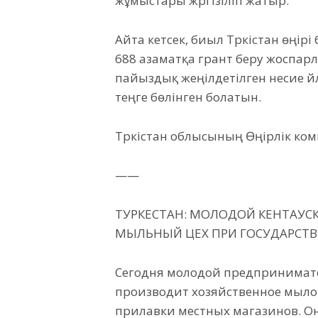
жұмыстары жүргізіліп жатыр.
Айта кетсек, биыл Түркістан өңі
688 азаматқа грант беру жоспарл
пайыздық жеңілдетілген несие үй
теңге бөлінген болатын.
Түркістан облысының Өңірлік ко
——
ТУРКЕСТАН: МОЛОДОЙ КЕНТАУС
МЫЛЬНЫЙ ЦЕХ ПРИ ГОСУДАРСТ
Сегодня молодой предпринимате
производит хозяйственное мыло 
прилавки местных магазинов. О