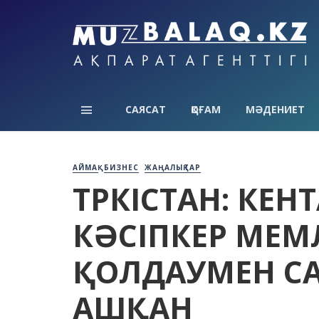
САЯСАТ
ҚОҒАМ
МӘДЕНИЕТ
АЙМАҚ
БИЗНЕС
ЖАҢАЛЫҚТАР
ТҮРКІСТАН: КЕ
КӘСІПКЕР МЕМ
ҚОЛДАУМЕН С
АШҚАН