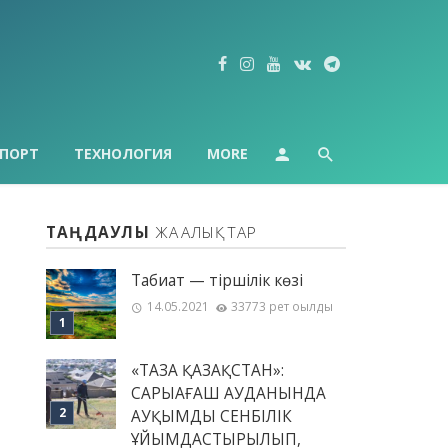
ПОРТ
ТЕХНОЛОГИЯ
MORE
ТАҢДАУЛЫ
ЖАҢАЛЫҚТАР
Табиғат — тіршілік көзі
14.05.2021
33773 рет оқылды
«ТАЗА ҚАЗАҚСТАН»:
САРЫАҒАШ АУДАНЫНДА
АУҚЫМДЫ СЕНБІЛІК
ҰЙЫМДАСТЫРЫЛЫП,