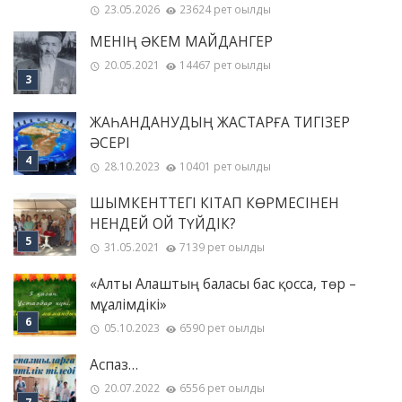
23.05.2026
23624 рет оқылды
МЕНІҢ ƏКЕМ МАЙДАНГЕР
20.05.2021
14467 рет оқылды
ЖАҺАНДАНУДЫҢ ЖАСТАРҒА ТИГІЗЕР
ӘСЕРІ
28.10.2023
10401 рет оқылды
ШЫМКЕНТТЕГІ КІТАП КӨРМЕСІНЕН
НЕНДЕЙ ОЙ ТҮЙДІК?
31.05.2021
7139 рет оқылды
«Алты Алаштың баласы бас қосса, төр –
мұғалімдікі»
05.10.2023
6590 рет оқылды
Аспаз…
20.07.2022
6556 рет оқылды