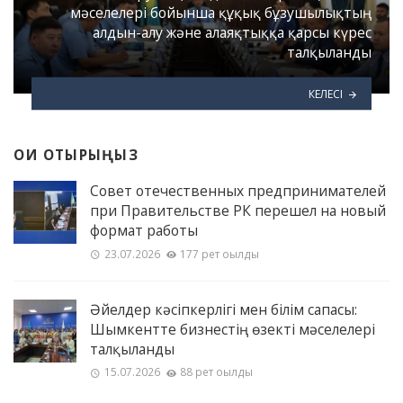
мәселелері бойынша құқық бұзушылықтың
алдын-алу және алаяқтыққа қарсы күрес
талқыланды
КЕЛЕСІ
ОҚИ ОТЫРЫҢЫЗ
Совет отечественных предпринимателей
при Правительстве РК перешел на новый
формат работы
23.07.2026
177 рет оқылды
Әйелдер кәсіпкерлігі мен білім сапасы:
Шымкентте бизнестің өзекті мәселелері
талқыланды
15.07.2026
88 рет оқылды