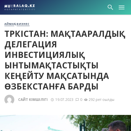
АЙМАҚ
БИЗНЕС
ТҮРКІСТАН: МАҚТААРАЛДЫҚ
ДЕЛЕГАЦИЯ
ИНВЕСТИЦИЯЛЫҚ
ЫНТЫМАҚТАСТЫҚТЫ
КЕҢЕЙТУ МАҚСАТЫНДА
ӨЗБЕКСТАНҒА БАРДЫ
САЙТ ӘКІМШІЛІГІ
19.07.2023
0
292 рет оқылды