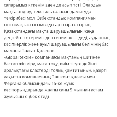
сапарымыз күткенімізден де асып түсті. Олардың
мақта өндіру, текстиль саласын дамытуда
тәжірибесі мол. Өзбекстандық компаниямен
ынтымақтастығымызды арттыра отырып,
Қазақстандағы мақта шаруашылығын жаңа
деңгейге көтереміз деп сенемін» — деді, ауданның
кәсіпкерлік және ауыл шаруашылығы бөлімінің бас
маманы Талғат Қаленов.
«Global textile» компаниясы мақтаның шитінен
бастап жіп иіру, мата тоқу, киім тігуге дейінгі
аралықтағы кластерді толық қамтитынын, қазіргі
уақытта компанияның Ташкент қаласы мен
Ферғана облысындағы 15-ке жуық
кәсіпорындарында жалпы саны 5 мыңнан астам
жұмысшы еңбек етеді.