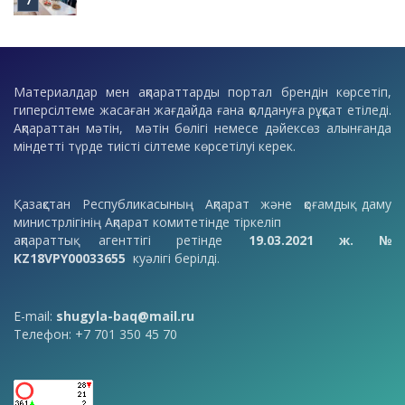
Материалдар мен ақпараттарды портал брендін көрсетіп,
гиперсілтеме жасаған жағдайда ғана қолдануға рұқсат етіледі.
Ақпараттан мәтін, мәтін бөлігі немесе дәйексөз алынғанда
міндетті түрде тиісті сілтеме көрсетілуі керек.
Қазақстан Республикасының Ақпарат және қоғамдық даму
министрлігінің Ақпарат комитетінде тіркеліп
ақпараттық агенттігі ретінде
19.03.2021 ж. №
KZ18VPY00033655
куәлігі берілді.
E-mail:
shugyla-baq@mail.ru
Телефон: +7 701 350 45 70