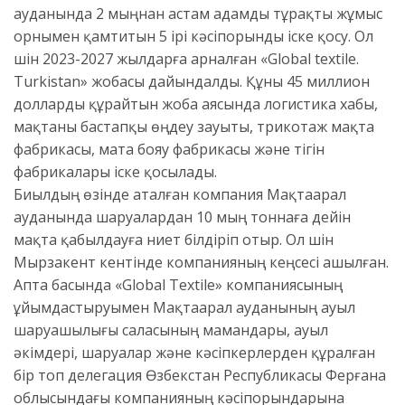
ауданында 2 мыңнан астам адамды тұрақты жұмыс
орнымен қамтитын 5 ірі кәсіпорынды іске қосу. Ол
үшін 2023-2027 жылдарға арналған «Global textile.
Turkistan» жобасы дайындалды. Құны 45 миллион
долларды құрайтын жоба аясында логистика хабы,
мақтаны бастапқы өңдеу зауыты, трикотаж мақта
фабрикасы, мата бояу фабрикасы және тігін
фабрикалары іске қосылады.
Биылдың өзінде аталған компания Мақтаарал
ауданында шаруалардан 10 мың тоннаға дейін
мақта қабылдауға ниет білдіріп отыр. Ол үшін
Мырзакент кентінде компанияның кеңсесі ашылған.
Апта басында «Global Textile» компаниясының
ұйымдастыруымен Мақтаарал ауданының ауыл
шаруашылығы саласының мамандары, ауыл
әкімдері, шаруалар және кәсіпкерлерден құралған
бір топ делегация Өзбекстан Республикасы Ферғана
облысындағы компанияның кәсіпорындарына