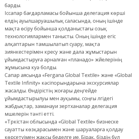
барды.
Іссапар бағдарламасы бойынша делегация көрші
елдің ауылшаруашылық саласында, оның ішінде
мақта өсіру бойынша қолданыстағы озық
технологиялармен танысты. Оның ішінде егіс
алқаптарын тамшылатып суару, мақта
зиянкестерімен күресу және дала жұмыстарын
ұйымдастыруға арналған «планадо» жүйелерінің
жұмысына куә болды.
Сапар аясында «Fergana Global Textile» және «Global
Textile Infinity» кәсіпорындарына экскурсиялар
жасалды. Өндірістің жоғары деңгейде
ұйымдастырылуы мен ауқымы, соңғы үлгідегі
жабдықтар, заманауи зертханалар делегация
мүшелерін тәнті етті.
«Түркістан облысында «Global Textile» бизнеске
сауатты көзқарасымен және шаруаларға қолдау
көрсетуімен жақсы беделге ие. Бірақ, біздің бұл