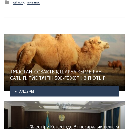
Posted
АЙМАҚ
БИЗНЕС
in
ТҮРКІСТАН: СОЗАҚТЫҚ ШАРУА ҚЫМЫРАН
САТЫП, ТҮЙЕ ТҮЛІГІН 500-ГЕ ЖЕТКІЗІП ОТЫР
АЛДЫҢҒЫ
Үйлестіру Кеңесінде Этносаралық келісім