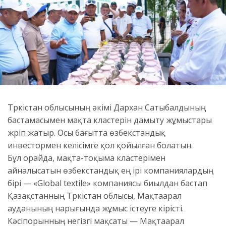
Түркістан облысының әкімі Дархан Сатыбалдының
бастамасымен мақта кластерін дамыту жұмыстары
жүріп жатыр. Осы бағытта өзбекстандық
инвестормен келісімге қол қойылған болатын.
Бұл орайда, мақта-тоқыма кластерімен
айналысатын өзбекстандық ең ірі компаниялардың
бірі — «Global textile» компаниясы биылдан бастап
Қазақстанның Түркістан облысы, Мақтаарал
ауданының нарығында жұмыс істеуге кірісті.
Кәсіпорынның негізгі мақсаты — Мақтаарал