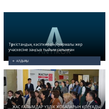
Түркістандық кәсіпкердің суармалы жер
учаскесіне заңсыз тыйым салынған
АЛДЫҢҒЫ
ЖАС ҒАЛЫМДАР ҮЗДІК ЖОБАЛАРЫН ҚОРҒАДЫ