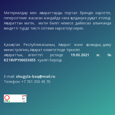
Материалдар мен ақпараттарды портал брендін көрсетіп,
гиперсілтеме жасаған жағдайда ғана қолдануға рұқсат етіледі.
Ақпараттан мәтін, мәтін бөлігі немесе дәйексөз алынғанда
міндетті түрде тиісті сілтеме көрсетілуі керек.
Қазақстан Республикасының Ақпарат және қоғамдық даму
министрлігінің Ақпарат комитетінде тіркеліп
ақпараттық агенттігі ретінде
19.03.2021 ж. №
KZ18VPY00033655
куәлігі берілді.
E-mail:
shugyla-baq@mail.ru
Телефон: +7 701 350 45 70