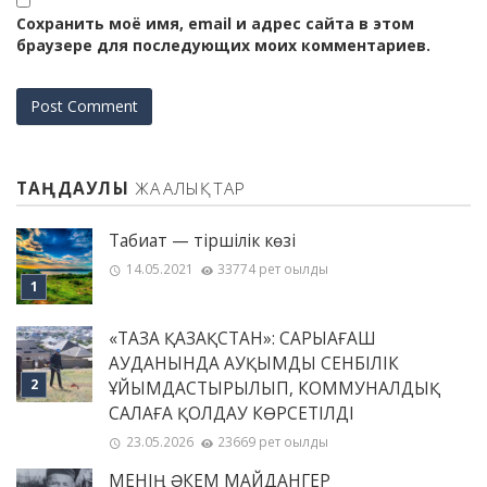
Сохранить моё имя, email и адрес сайта в этом
браузере для последующих моих комментариев.
ТАҢДАУЛЫ
ЖАҢАЛЫҚТАР
Табиғат — тіршілік көзі
14.05.2021
33774 рет оқылды
«ТАЗА ҚАЗАҚСТАН»: САРЫАҒАШ
АУДАНЫНДА АУҚЫМДЫ СЕНБІЛІК
ҰЙЫМДАСТЫРЫЛЫП, КОММУНАЛДЫҚ
САЛАҒА ҚОЛДАУ КӨРСЕТІЛДІ
23.05.2026
23669 рет оқылды
МЕНІҢ ƏКЕМ МАЙДАНГЕР