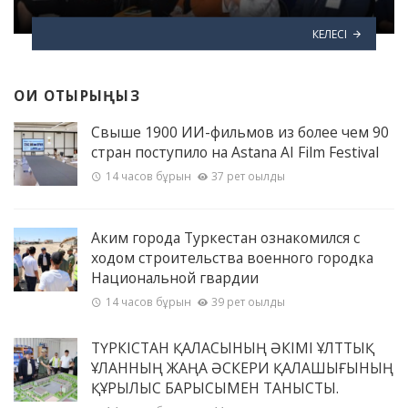
КЕЛЕСІ
ОҚИ ОТЫРЫҢЫЗ
Свыше 1900 ИИ-фильмов из более чем 90
стран поступило на Astana AI Film Festival
14 часов бұрын
37 рет оқылды
Аким города Туркестан ознакомился с
ходом строительства военного городка
Национальной гвардии
14 часов бұрын
39 рет оқылды
ТҮРКІСТАН ҚАЛАСЫНЫҢ ӘКІМІ ҰЛТТЫҚ
ҰЛАННЫҢ ЖАҢА ӘСКЕРИ ҚАЛАШЫҒЫНЫҢ
ҚҰРЫЛЫС БАРЫСЫМЕН ТАНЫСТЫ.