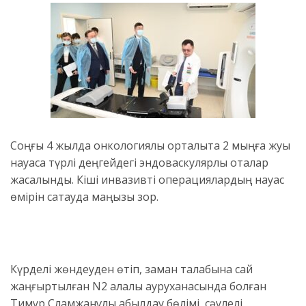
Соңғы 4 жылда онкологиялық орталықта 2 мыңға жуық
науқасқа түрлі деңгейдегі эндоваскулярлы оталар
жасалынды. Кіші инвазивті операциялардың науқас
өмірін сақтауда маңызы зор.
Күрделі жөндеуден өтіп, заман талабына сай
жаңғыртылған N2 қалалық ауруханасында болған
Тимур Сламжанұлы қабылдау бөлімі, сәулелі