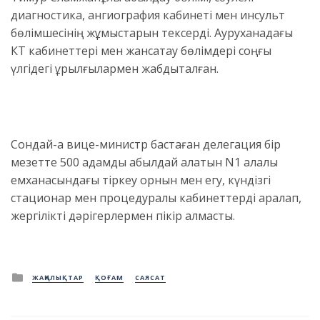
диагностика, ангиография кабинеті мен инсульт
бөлімшесінің жұмыстарын тексерді. Ауруханадағы
КТ кабинеттері мен жансақтау бөлімдері соңғы
үлгідегі құрылғылармен жабдықталған.
Сондай-ақ вице-министр бастаған делегация бір
мезетте 500 адамды қабылдай алатын N1 қалалық
емханасындағы тіркеу орнын мен егу, күндізгі
стационар мен процедуралық кабинеттерді аралап,
жергілікті дәрігерлермен пікір алмасты.
Posted
ЖАҢАЛЫҚТАР
ҚОҒАМ
САЯСАТ
in