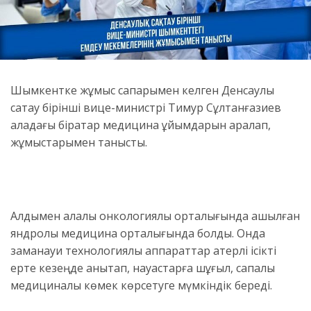
Шымкентке жұмыс сапарымен келген Денсаулық
сақтау бірінші вице-министрі Тимур Сұлтанғазиев
қаладағы бірқатар медицина ұйымдарын аралап,
жұмыстарымен танысты.
Алдымен қалалық онкологиялық орталығында ашылған
яндролық медицина орталығында болды. Онда
заманауи технологиялық аппараттар қатерлі ісікті
ерте кезеңде анықтап, науқастарға шұғыл, сапалы
медициналық көмек көрсетуге мүмкіндік береді.