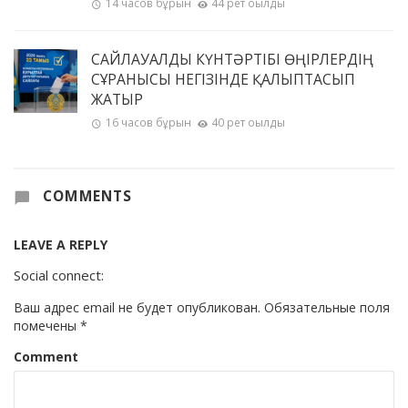
14 часов бұрын
44 рет оқылды
САЙЛАУАЛДЫ КҮНТӘРТІБІ ӨҢІРЛЕРДІҢ
СҰРАНЫСЫ НЕГІЗІНДЕ ҚАЛЫПТАСЫП
ЖАТЫР
16 часов бұрын
40 рет оқылды
COMMENTS
LEAVE A REPLY
Social connect:
Ваш адрес email не будет опубликован.
Обязательные поля
помечены
*
Comment