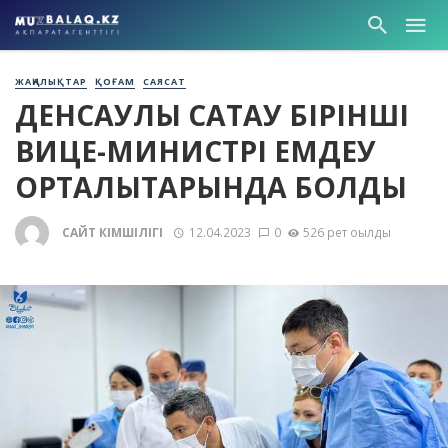
ЖАҢАЛЫҚТАР
ҚОҒАМ
САЯСАТ
ДЕНСАУЛЫҚ САҚТАУ БІРІНШІ
ВИЦЕ-МИНИСТРІ ЕМДЕУ
ОРТАЛЫҚТАРЫНДА БОЛДЫ
САЙТ ӘКІМШІЛІГІ
12.04.2023
0
526 рет оқылды