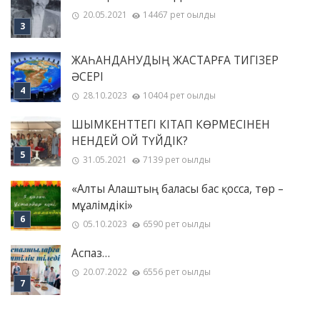
20.05.2021
14467 рет оқылды
ЖАҺАНДАНУДЫҢ ЖАСТАРҒА ТИГІЗЕР
ӘСЕРІ
28.10.2023
10404 рет оқылды
ШЫМКЕНТТЕГІ КІТАП КӨРМЕСІНЕН
НЕНДЕЙ ОЙ ТҮЙДІК?
31.05.2021
7139 рет оқылды
«Алты Алаштың баласы бас қосса, төр –
мұғалімдікі»
05.10.2023
6590 рет оқылды
Аспаз…
20.07.2022
6556 рет оқылды