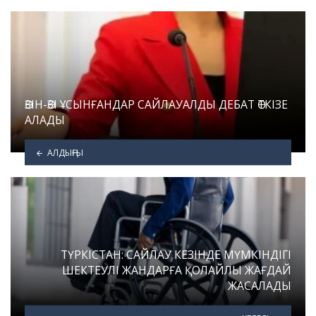
ӨЗІН-ӨЗІ ҰСЫНҒАНДАР САЙЛАУАЛДЫ ДЕБАТ ӨТКІЗЕ
АЛАДЫ
АЛДЫҢҒЫ
ТҮРКІСТАН: САЙЛАУ КЕЗІНДЕ МҮМКІНДІГІ
ШЕКТЕУЛІ ЖАНДАРҒА ҚОЛАЙЛЫ ЖАҒДАЙ
ЖАСАЛАДЫ