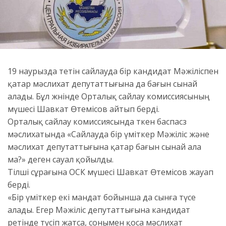
19 наурызда өтетін сайлауда бір кандидат Мәжіліспен
қатар мәслихат депутаттығына да бағын сынай
алады. Бұл жөнінде Орталық сайлау комиссиясының
мүшесі Шавкат Өтемісов айтып берді.
Орталық сайлау комиссиясында өткен баспасөз
мәслихатында «Сайлауда бір үміткер Мәжіліс және
мәслихат депутаттығына қатар бағын сынай ала
ма?» деген сауал қойылды.
Тілші сұрағына ОСК мүшесі Шавкат Өтемісов жауап
берді.
«Бір үміткер екі мандат бойынша да сынға түсе
алады. Егер Мәжіліс депутаттығына кандидат
ретінде түсіп жатса, сонымен қоса мәслихат