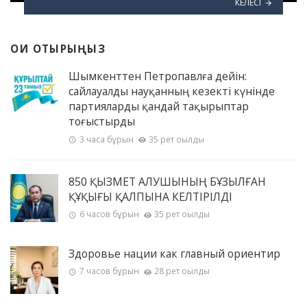
КЕЛЕСІ
ОҚИ ОТЫРЫҢЫЗ
Шымкенттен Петропавлға дейін:
сайлауалды науқанның кезекті күнінде
партияларды қандай тақырыптар
тоғыстырды
3 часа бұрын
35 рет оқылды
850 ҚЫЗМЕТ АЛУШЫНЫҢ БҰЗЫЛҒАН
ҚҰҚЫҒЫ ҚАЛПЫНА КЕЛТІРІЛДІ
6 часов бұрын
35 рет оқылды
Здоровье нации как главный ориентир
7 часов бұрын
28 рет оқылды