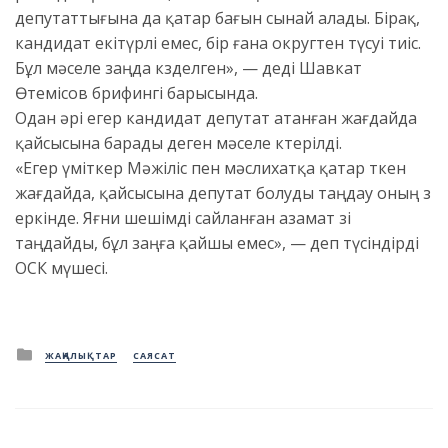
депутаттығына да қатар бағын сынай алады. Бірақ,
кандидат екітүрлі емес, бір ғана округтен түсуі тиіс.
Бұл мәселе заңда көзделген», — деді Шавкат
Өтемісов брифингі барысында.
Одан әрі егер кандидат депутат атанған жағдайда
қайсысына барады деген мәселе көтерілді.
«Егер үміткер Мәжіліс пен мәслихатқа қатар өткен
жағдайда, қайсысына депутат болуды таңдау оның өз
еркінде. Яғни шешімді сайланған азамат өзі
таңдайды, бұл заңға қайшы емес», — деп түсіндірді
ОСК мүшесі.
Posted
ЖАҢАЛЫҚТАР
САЯСАТ
in