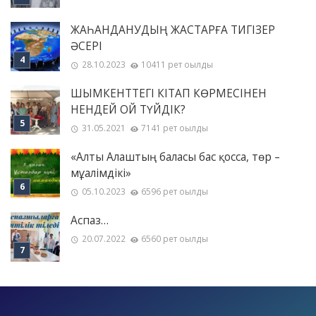
ЖАҺАНДАНУДЫҢ ЖАСТАРҒА ТИГІЗЕР
ӘСЕРІ
28.10.2023
10411 рет оқылды
ШЫМКЕНТТЕГІ КІТАП КӨРМЕСІНЕН
НЕНДЕЙ ОЙ ТҮЙДІК?
31.05.2021
7141 рет оқылды
«Алты Алаштың баласы бас қосса, төр –
мұғалімдікі»
05.10.2023
6596 рет оқылды
Аспаз…
20.07.2022
6560 рет оқылды