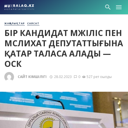
ЖАҢАЛЫҚТАР
САЯСАТ
БІР КАНДИДАТ МӘЖІЛІС ПЕН
МӘСЛИХАТ ДЕПУТАТТЫҒЫНА
ҚАТАР ТАЛАСА АЛАДЫ —
ОСК
САЙТ ӘКІМШІЛІГІ
28.02.2023
0
527 рет оқылды