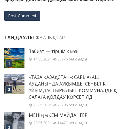
ТАҢДАУЛЫ
ЖАҢАЛЫҚТАР
Табиғат — тіршілік көзі
14.05.2021
33776 рет оқылды
«ТАЗА ҚАЗАҚСТАН»: САРЫАҒАШ
АУДАНЫНДА АУҚЫМДЫ СЕНБІЛІК
ҰЙЫМДАСТЫРЫЛЫП, КОММУНАЛДЫҚ
САЛАҒА ҚОЛДАУ КӨРСЕТІЛДІ
23.05.2026
23798 рет оқылды
МЕНІҢ ƏКЕМ МАЙДАНГЕР
20.05.2021
14473 рет оқылды