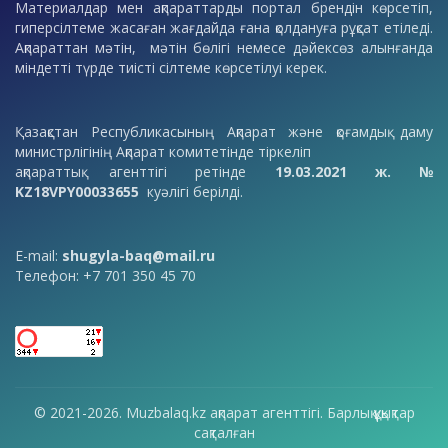
Материалдар мен ақпараттарды портал брендін көрсетіп,
гиперсілтеме жасаған жағдайда ғана қолдануға рұқсат етіледі.
Ақпараттан мәтін, мәтін бөлігі немесе дәйексөз алынғанда
міндетті түрде тиісті сілтеме көрсетілуі керек.
Қазақстан Республикасының Ақпарат және қоғамдық даму
министрлігінің Ақпарат комитетінде тіркеліп
ақпараттық агенттігі ретінде
19.03.2021 ж. №
KZ18VPY00033655
куәлігі берілді.
E-mail:
shugyla-baq@mail.ru
Телефон: +7 701 350 45 70
© 2021-2026. Muzbalaq.kz ақпарат агенттігі. Барлық құқықтар
сақталған