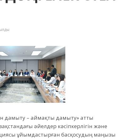
қылды
гін дамыту – аймақты дамыту» атты
азақстандағы әйелдер кәсіпкерлігін және
лициясы ұйымдастырған басқосудың маңызы