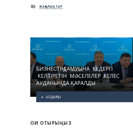
Posted
ЖАҢАЛЫҚТАР
in
БИЗНЕСТІҢ ДАМУЫНА КЕДЕРГІ
КЕЛТІРЕТІН МӘСЕЛЕЛЕР КЕЛЕС
АУДАНЫНДА ҚАРАЛДЫ
АЛДЫҢҒЫ
ОҚИ ОТЫРЫҢЫЗ