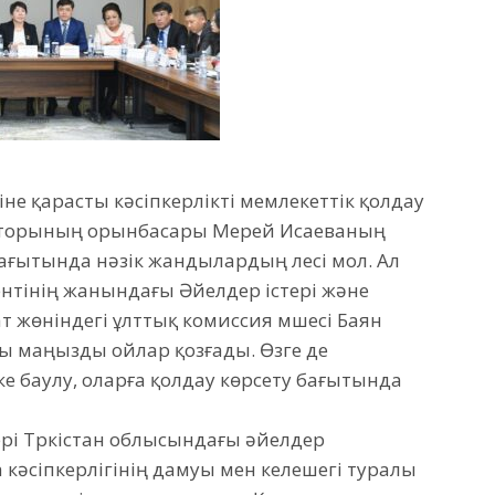
не қарасты кəсіпкерлікті мемлекеттік қолдау
екторының орынбасары Мерей Исаеваның
бағытында нәзік жандылардың үлесі мол. Ал
нтінің жанындағы Әйелдер істері және
 жөніндегі ұлттық комиссия мүшесі Баян
ы маңызды ойлар қозғады. Өзге де
ке баулу, оларға қолдау көрсету бағытында
рі Түркістан облысындағы әйелдер
а кәсіпкерлігінің дамуы мен келешегі туралы