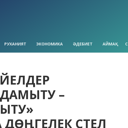
РУХАНИЯТ
ЭКОНОМИКА
ӘДЕБИЕТ
АЙМАҚ
С
ӘЙЕЛДЕР
 ДАМЫТУ –
ЫТУ»
ДӨҢГЕЛЕК ҮСТЕЛ