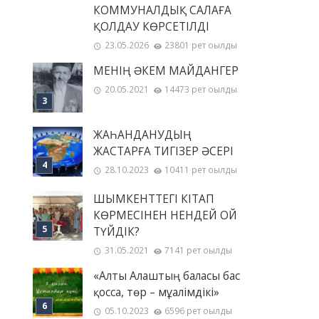
КОММУНАЛДЫҚ САЛАҒА
ҚОЛДАУ КӨРСЕТІЛДІ
23.05.2026
23801 рет оқылды
МЕНІҢ ƏКЕМ МАЙДАНГЕР
20.05.2021
14473 рет оқылды
ЖАҺАНДАНУДЫҢ
ЖАСТАРҒА ТИГІЗЕР ӘСЕРІ
28.10.2023
10411 рет оқылды
ШЫМКЕНТТЕГІ КІТАП
КӨРМЕСІНЕН НЕНДЕЙ ОЙ
ТҮЙДІК?
31.05.2021
7141 рет оқылды
«Алты Алаштың баласы бас
қосса, төр – мұғалімдікі»
05.10.2023
6596 рет оқылды