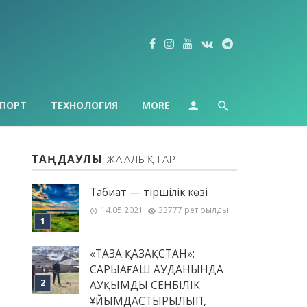
ПОРТ
ТЕХНОЛОГИЯ
MORE
ТАҢДАУЛЫ
ЖАҢАЛЫҚТАР
Табиғат — тіршілік көзі
14.05.2021
33777 рет оқылды
«ТАЗА ҚАЗАҚСТАН»:
САРЫАҒАШ АУДАНЫНДА
АУҚЫМДЫ СЕНБІЛІК
ҰЙЫМДАСТЫРЫЛЫП,