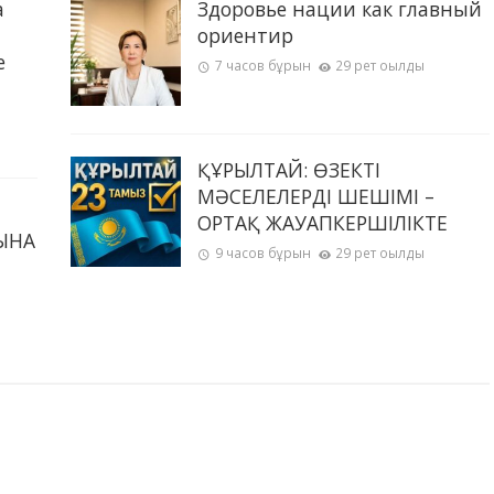
а
Здоровье нации как главный
ориентир
е
7 часов бұрын
29 рет оқылды
ҚҰРЫЛТАЙ: ӨЗЕКТІ
МӘСЕЛЕЛЕРДІҢ ШЕШІМІ –
ОРТАҚ ЖАУАПКЕРШІЛІКТЕ
ЫНА
9 часов бұрын
29 рет оқылды