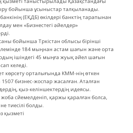
ың қызметі таныстырылады Қазақстандағы
дыру бойынша ұсыныстар талқыланады.
банкінің (ЕҚДБ) өкілдері банктің тарапынан
олдау мен «Бизнестегі әйелдер»
рді.
саны бойынша Түркістан облысы бірінші
өлемінде 184 мыңнан астам шағын және орта
ардың ішіндегі 45 мыңға жуық әйел шағын
ап келеді.
ет көрсету орталығында КММ-нің өткен
507 бизнес-жоспар жасалған. Аталған
дердің, қыз-келіншектердің идеясы.
жоба сүйемелденіп, қаржы қаралған болса,
не тиесілі болды.
өз қызметі