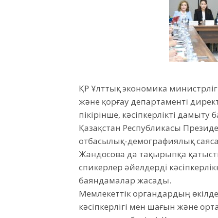
ҚР Ұлттық экономика министрлігі
жəне қорғау департаменті дир
пікірінше, кәсіпкерлікті дамыту 
Қазақстан Республикасы Президе
отбасылық-демографиялық саясат
Жандосова да тақырыпқа қатыст
спикерлер әйелдерді кәсіпкерлік
баяндамалар жасады.
Мемлекеттік органдардың өкілде
кәсіпкерлігі мен шағын және орт