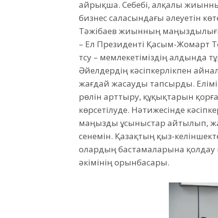
айрықша. Себебі, алқалы жиынның
бизнес саласындағы әлеуетін көт
Тәжібаев жиынның маңыздылығ
– Ел Президенті Қасым-Жомарт Т
түсу – мемлекетіміздің алдында тұр
Әйелдердің кәсіпкерлікпен айна
жағдай жасауды тапсырды. Елім
рөлін арттыру, құқықтарын қорғ
көрсетілуде. Нәтижесінде кәсіпке
маңызды ұсыныстар айтылып, ж
сенемін. Қазақтың қыз-келіншект
олардың бастамаларына қолдау көр
әкімінің орынбасары.