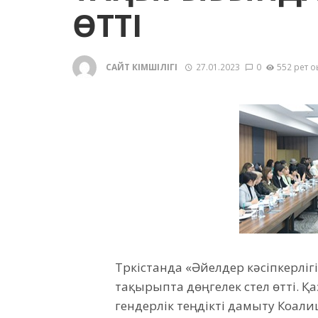
ӨТТІ
САЙТ ӘКІМШІЛІГІ
27.01.2023
0
552 рет о
Түркістанда «Әйелдер кәсіпкерлі
тақырыпта дөңгелек үстел өтті. Қ
гендерлік теңдікті дамыту Коа