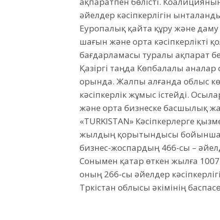
ақпаратпен бөлісті. Коалициян
әйелдер кәсіпкерлігін ынталан
Еуропалық қайта құру және даму 
шағын және орта кәсіпкерлікті қ
бағдарламасы туралы ақпарат бе
Қазіргі таңда Көпбалалы аналар 
орында. Жалпы алғанда облыс к
кәсіпкерлік жұмыс істейді. Осыл
және орта бизнеске басшылық жас
«TURKISTAN» Кәсіпкерлерге қызм
жылдың қорытындысы бойынша 1
бизнес-жоспардың 466-сы – әйел
Сонымен қатар өткен жылға 1007 
оның 266-сы әйелдер кәсіпкерлігі
Түркістан облысы әкімінің баспас