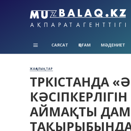
САЯСАТ
ҚОҒАМ
МӘДЕНИЕТ
ЖАҢАЛЫҚТАР
ТҮРКІСТАНДА «
КӘСІПКЕРЛІГІН
АЙМАҚТЫ ДАМ
ТАҚЫРЫБЫНДА 