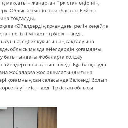
 мақсаты – жаңарған Түркістан өңірінің
еру. Облыс әкімінің орынбасары Бейсен
ына тоқталды.
оқаев «Әйелдердің қоғамдағы рөлін кеңейте
ған негізгі міндеттің бірі» — деді.
лысуына, еңбек құқығының сақталуына
ізде, облысымызда әйелдердің қоғамдағы
ау бағытындағы жобаларға қолдау
р әйелдер саны артып келеді. Бұл басқосуда
аңа жобаларға жол ашылатындығына
ері қоғамның сан саласында белсенді болып,
сетілуі тиіс, – деді Түркістан облысы