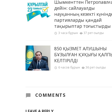
Шымкенттен Петропавлғ
дейін: сайлауалды
науқанның кезекті күнінд
партияларды қандай
тақырыптар тоғыстырды
3 часа бұрын
37 рет оқылды
850 ҚЫЗМЕТ АЛУШЫНЫҢ
БҰЗЫЛҒАН ҚҰҚЫҒЫ ҚАЛП
КЕЛТІРІЛДІ
6 часов бұрын
36 рет оқылды
COMMENTS
LEAVE A REPLY