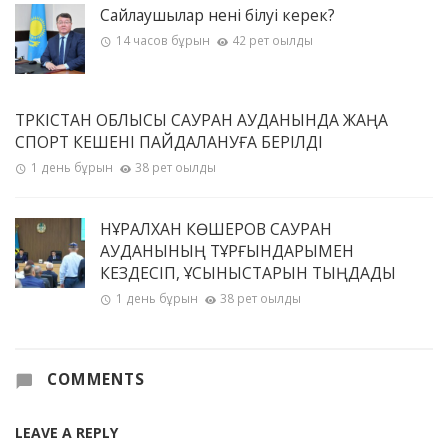
Сайлаушылар нені білуі керек?
14 часов бұрын
42 рет оқылды
ТҮРКІСТАН ОБЛЫСЫ САУРАН АУДАНЫНДА ЖАҢА
СПОРТ КЕШЕНІ ПАЙДАЛАНУҒА БЕРІЛДІ
1 день бұрын
38 рет оқылды
НҰРАЛХАН КӨШЕРОВ САУРАН
АУДАНЫНЫҢ ТҰРҒЫНДАРЫМЕН
КЕЗДЕСІП, ҰСЫНЫСТАРЫН ТЫҢДАДЫ
1 день бұрын
38 рет оқылды
COMMENTS
LEAVE A REPLY