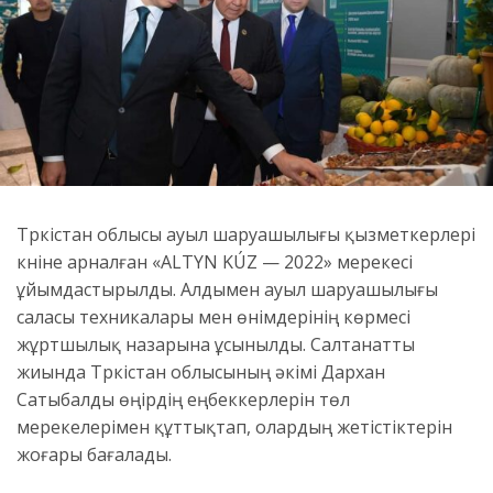
Түркістан облысы ауыл шаруашылығы қызметкерлері
күніне арналған «ALTYN KÚZ — 2022» мерекесі
ұйымдастырылды. Алдымен ауыл шаруашылығы
саласы техникалары мен өнімдерінің көрмесі
жұртшылық назарына ұсынылды. Салтанатты
жиында Түркістан облысының әкімі Дархан
Сатыбалды өңірдің еңбеккерлерін төл
мерекелерімен құттықтап, олардың жетістіктерін
жоғары бағалады.