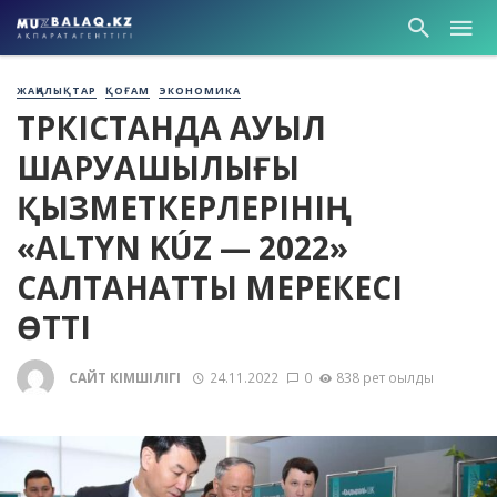
ЖАҢАЛЫҚТАР
ҚОҒАМ
ЭКОНОМИКА
ТҮРКІСТАНДА АУЫЛ
ШАРУАШЫЛЫҒЫ
ҚЫЗМЕТКЕРЛЕРІНІҢ
«ALTYN KÚZ — 2022»
САЛТАНАТТЫ МЕРЕКЕСІ
ӨТТІ
САЙТ ӘКІМШІЛІГІ
24.11.2022
0
838 рет оқылды