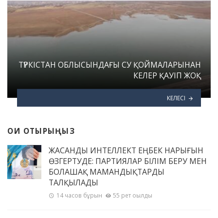
ТҮРКІСТАН ОБЛЫСЫНДАҒЫ СУ ҚОЙМАЛАРЫНАН
КЕЛЕР ҚАУІП ЖОҚ
КЕЛЕСІ
ОҚИ ОТЫРЫҢЫЗ
ЖАСАНДЫ ИНТЕЛЛЕКТ ЕҢБЕК НАРЫҒЫН
ӨЗГЕРТУДЕ: ПАРТИЯЛАР БІЛІМ БЕРУ МЕН
БОЛАШАҚ МАМАНДЫҚТАРДЫ
ТАЛҚЫЛАДЫ
14 часов бұрын
55 рет оқылды