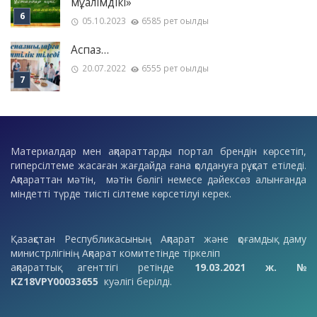
мұғалімдікі»
05.10.2023
6585 рет оқылды
Аспаз…
20.07.2022
6555 рет оқылды
Материалдар мен ақпараттарды портал брендін көрсетіп,
гиперсілтеме жасаған жағдайда ғана қолдануға рұқсат етіледі.
Ақпараттан мәтін, мәтін бөлігі немесе дәйексөз алынғанда
міндетті түрде тиісті сілтеме көрсетілуі керек.
Қазақстан Республикасының Ақпарат және қоғамдық даму
министрлігінің Ақпарат комитетінде тіркеліп
ақпараттық агенттігі ретінде
19.03.2021 ж. №
KZ18VPY00033655
куәлігі берілді.