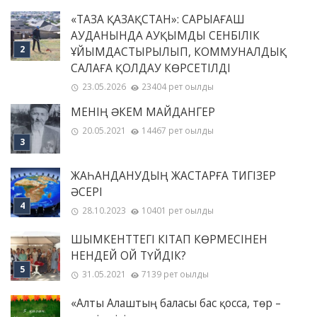
«ТАЗА ҚАЗАҚСТАН»: САРЫАҒАШ
АУДАНЫНДА АУҚЫМДЫ СЕНБІЛІК
ҰЙЫМДАСТЫРЫЛЫП, КОММУНАЛДЫҚ
САЛАҒА ҚОЛДАУ КӨРСЕТІЛДІ
23.05.2026
23404 рет оқылды
МЕНІҢ ƏКЕМ МАЙДАНГЕР
20.05.2021
14467 рет оқылды
ЖАҺАНДАНУДЫҢ ЖАСТАРҒА ТИГІЗЕР
ӘСЕРІ
28.10.2023
10401 рет оқылды
ШЫМКЕНТТЕГІ КІТАП КӨРМЕСІНЕН
НЕНДЕЙ ОЙ ТҮЙДІК?
31.05.2021
7139 рет оқылды
«Алты Алаштың баласы бас қосса, төр –