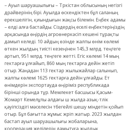
– Ауыл шаруашылығы – Түркістан облысының негізгі
драйверінің бірі. Ауылда өскендіктен бұл саланың
ерекшелігін, қиындығын жақсы білемін. Еңбек адамы
– елді алға бастайды. Сіздердің еселі еңбектеріңіздің
арқасында өңірдің агроөнеркәсіп кешені тұрақты
дамып келеді. 10 айдың өзінде жалпы өнім көлемі
өткен жылдың тиісті кезеңінен 145,3 млрд. теңгеге
артып, 951 млрд. теңгеге жетті. Егіс көлемі 14 мың
гектарға ұлғайып, 860 мың гектарға дейін жетіп
отыр. Жаңадан 113 гектар жылыжайлар салынып,
жалпы көлемі 1625 гектарға дейін ұлғайды. Ет
өнімдерін экспортауда өңіріміз республикада
бірінші орында тұр. Мемлекет басшысы Қасым-
Жомарт Кемелұлы алдағы үш жылда азық-түлік
қауіпсіздігі мәселесін түбегейлі шешу міндетін қойып
отыр. Бұл бағытта жұмыс жүріп жатыр. 2023 жылдан
бастап ауыл шаруашылығы жобаларына,
кооперация желілерін дамытуға жылдық