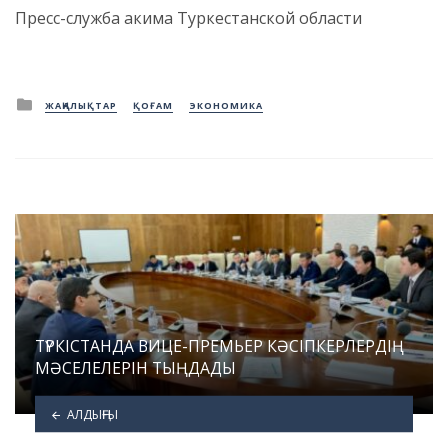
Пресс-служба акима Туркестанской области
Posted
ЖАҢАЛЫҚТАР
ҚОҒАМ
ЭКОНОМИКА
in
ТҮРКІСТАНДА ВИЦЕ-ПРЕМЬЕР КӘСІПКЕРЛЕРДІҢ
МӘСЕЛЕЛЕРІН ТЫҢДАДЫ
АЛДЫҢҒЫ