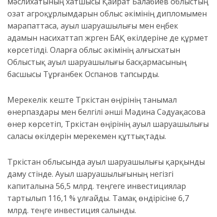
мәслихатының хатшысы Қайрат Балабиев облыстың
озат агроқұрлымдарын облыс әкімінің дипломымен
марапаттаса, ауыл шаруашылығы мен еңбек
адамын насихаттап жүрген БАҚ өкілдеріне де құрмет
көрсетілді. Оларға облыс әкімінің алғысхатын
Облыстық ауыл шаруашылығы басқармасының
басшысы Тұрғанбек Оспанов тапсырды.
Мерекелік кеште Түркістан өңірінің танымал
өнерпаздары мен белгілі әнші Мәдина Сәдуақасова
өнер көрсетіп, Түркістан өңірінің ауыл шаруашылығы
саласы өкілдерін мерекемен құттықтады.
Түркістан облысында ауыл шаруашылығы қарқынды
даму үстінде. Ауыл шаруашылығының негізгі
капиталына 56,5 млрд. теңгеге инвестициялар
тартылып 116,1 % ұлғайды. Тамақ өндірісіне 6,7
млрд. теңге инвестиция салынды.