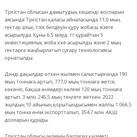
Түркістан облысын дамытудың кешенді жоспарын
аясында Түркістан қаласы айналасында 11,0 мың
гектар азық-түлік белдеуін құру жобасы жүзеге
асырылуда. Құны 6,5 млрд. тг құрайтын 5
инвестициялық жоба іске асырылды және 2 мың
гектарға жаңбырлатып суғару технологиясы
орнатылды.
Дәнді дақылдар өткен жылмен салыстырғанда 190
мың тоннаға артып, 777,0 мың тоннаға жетсе,
көкөніс, бақша өнімдері көлемі 120 мың тоннаға
артып, 3 млн. 245,5 мың теңгеге жеткен. 2022
жылдың 10 айының қорытындысымен жалпы 1 066,5
мың тонна өнім экспортталып, 354.7 млн. АҚШ
долларын құрады.
Түркістан облысы әкімінің баспасөз қызметі