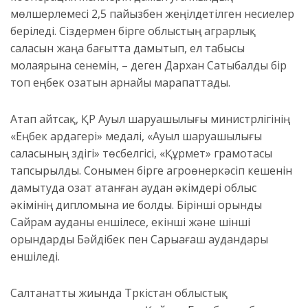
мөлшерлемесі 2,5 пайызбен жеңілдетілген несиелер
беріледі. Сіздермен бірге облыстың аграрлық
саласын жаңа бағытта дамытып, ел табысы
молаярына сенемін, – деген Дархан Сатыбалды бір
топ еңбек озатын арнайы марапаттады.
Атап айтсақ, ҚР Ауыл шаруашылығы министрлігінің
«Еңбек ардагері» медалі, «Ауыл шаруашылығы
саласының үздігі» төсбелгісі, «Құрмет» грамотасы
тапсырылды. Сонымен бірге агроөнеркәсіп кешенін
дамытуда озат атанған аудан әкімдері облыс
әкімінің дипломына ие болды. Бірінші орынды
Сайрам ауданы еншілесе, екінші және үшінші
орындарды Бәйдібек пен Сарыағаш аудандары
еншіледі.
Салтанатты жиында Түркістан облыстық