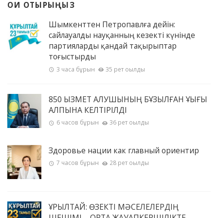
ОҚИ ОТЫРЫҢЫЗ
Шымкенттен Петропавлға дейін:
сайлауалды науқанның кезекті күнінде
партияларды қандай тақырыптар
тоғыстырды
3 часа бұрын
35 рет оқылды
850 ҚЫЗМЕТ АЛУШЫНЫҢ БҰЗЫЛҒАН ҚҰҚЫҒЫ
ҚАЛПЫНА КЕЛТІРІЛДІ
6 часов бұрын
36 рет оқылды
Здоровье нации как главный ориентир
7 часов бұрын
28 рет оқылды
ҚҰРЫЛТАЙ: ӨЗЕКТІ МӘСЕЛЕЛЕРДІҢ
ШЕШІМІ – ОРТАҚ ЖАУАПКЕРШІЛІКТЕ