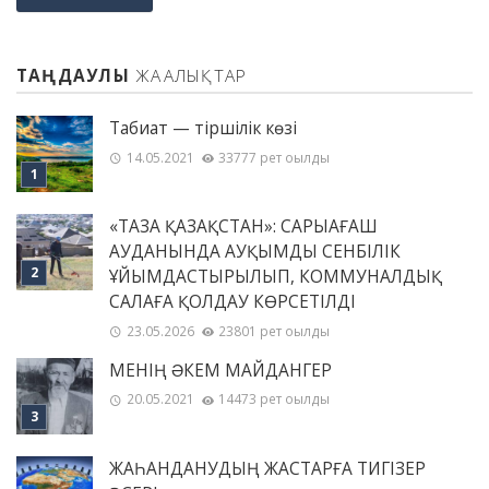
ТАҢДАУЛЫ
ЖАҢАЛЫҚТАР
Табиғат — тіршілік көзі
14.05.2021
33777 рет оқылды
«ТАЗА ҚАЗАҚСТАН»: САРЫАҒАШ
АУДАНЫНДА АУҚЫМДЫ СЕНБІЛІК
ҰЙЫМДАСТЫРЫЛЫП, КОММУНАЛДЫҚ
САЛАҒА ҚОЛДАУ КӨРСЕТІЛДІ
23.05.2026
23801 рет оқылды
МЕНІҢ ƏКЕМ МАЙДАНГЕР
20.05.2021
14473 рет оқылды
ЖАҺАНДАНУДЫҢ ЖАСТАРҒА ТИГІЗЕР