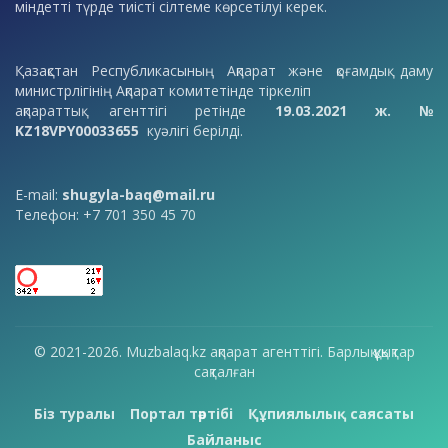
міндетті түрде тиісті сілтеме көрсетілуі керек.
Қазақстан Республикасының Ақпарат және қоғамдық даму
министрлігінің Ақпарат комитетінде тіркеліп
ақпараттық агенттігі ретінде
19.03.2021 ж. №
KZ18VPY00033655
куәлігі берілді.
E-mail:
shugyla-baq@mail.ru
Телефон: +7 701 350 45 70
© 2021-2026. Muzbalaq.kz ақпарат агенттігі. Барлық құқықтар
сақталған
Біз туралы
Портал тәртібі
Құпиялылық саясаты
Байланыс