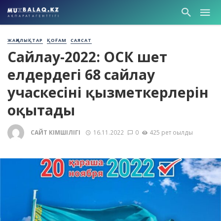
ЖАҢАЛЫҚТАР
ҚОҒАМ
САЯСАТ
Сайлау-2022: ОСК шет
елдердегі 68 сайлау
учаскесінің қызметкерлерін
оқытады
САЙТ ӘКІМШІЛІГІ
16.11.2022
0
425 рет оқылды