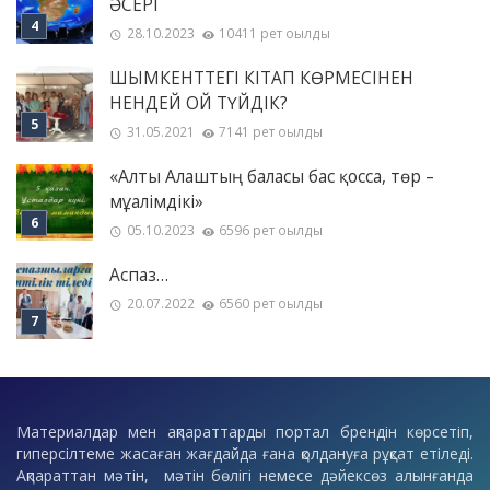
ӘСЕРІ
28.10.2023
10411 рет оқылды
ШЫМКЕНТТЕГІ КІТАП КӨРМЕСІНЕН
НЕНДЕЙ ОЙ ТҮЙДІК?
31.05.2021
7141 рет оқылды
«Алты Алаштың баласы бас қосса, төр –
мұғалімдікі»
05.10.2023
6596 рет оқылды
Аспаз…
20.07.2022
6560 рет оқылды
Материалдар мен ақпараттарды портал брендін көрсетіп,
гиперсілтеме жасаған жағдайда ғана қолдануға рұқсат етіледі.
Ақпараттан мәтін, мәтін бөлігі немесе дәйексөз алынғанда