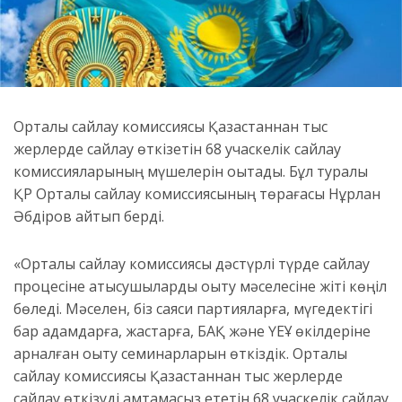
Орталық сайлау комиссиясы Қазақстаннан тыс
жерлерде сайлау өткізетін 68 учаскелік сайлау
комиссияларының мүшелерін оқытады. Бұл туралы
ҚР Орталық сайлау комиссиясының төрағасы Нұрлан
Әбдіров айтып берді.
«Орталық сайлау комиссиясы дәстүрлі түрде сайлау
процесіне қатысушыларды оқыту мәселесіне жіті көңіл
бөледі. Мәселен, біз саяси партияларға, мүгедектігі
бар адамдарға, жастарға, БАҚ және ҮЕҰ өкілдеріне
арналған оқыту семинарларын өткіздік. Орталық
сайлау комиссиясы Қазақстаннан тыс жерлерде
сайлау өткізуді қамтамасыз ететін 68 учаскелік сайлау