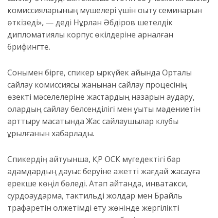
комиссияларының мүшелері үшін оқыту семинарын
өткізеді», — деді Нұрлан Әбдіров шетелдік
дипломатиялық корпус өкілдеріне арналған
брифингте.
Сонымен бірге, спикер қыркүйек айында Орталық
сайлау комиссиясы жанынан сайлау процесінің
өзекті мәселелеріне жастардың назарын аудару,
олардың сайлау белсенділігі мен құқықтық мәдениетін
арттыру мақсатында Жас сайлаушылар клубы
құрылғанын хабарлады.
Спикердің айтуынша, ҚР ОСК мүгедектігі бар
адамдардың дауыс беруіне қажетті жағдай жасауға
ерекше көңіл бөледі. Атап айтқанда, инватакси,
сурдоаударма, тактильді жолдар мен Брайль
трафаретін қолжетімді ету жөнінде жергілікті