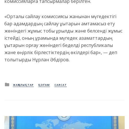
комиссияларға тапсырмалар берілген.
«Орталық сайлау комиссиясы жанынан мүгедектігі
бар адамдардың сайлау құқықтарын қамтамасыз ету
жөніндегі жұмыс тобы құрылды және белсенді жұмыс
істейді, оның құрамында мүгедек азаматтардың
құқықтарын қорғау жөніндегі беделді республикалық
және өңірлік бірлестіктердің өкілдері бар», — деп
толықтырды Нұрлан Әбдіров.
Posted
ЖАҢАЛЫҚТАР
ҚОҒАМ
САЯСАТ
in